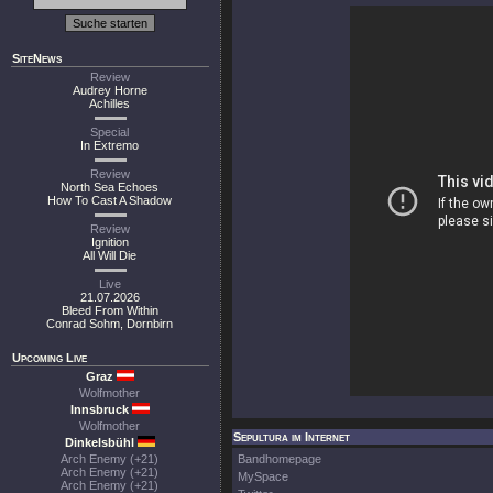
SiteNews
Review
Audrey Horne
Achilles
Special
In Extremo
Review
North Sea Echoes
How To Cast A Shadow
Review
Ignition
All Will Die
Live
21.07.2026
Bleed From Within
Conrad Sohm, Dornbirn
Upcoming Live
Graz
Wolfmother
Innsbruck
Wolfmother
Sepultura im Internet
Dinkelsbühl
Arch Enemy (+21)
Bandhomepage
Arch Enemy (+21)
MySpace
Arch Enemy (+21)