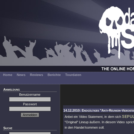
Home
News
Reviews
Berichte
Tourdaten
Anmeldung
Benutzername
Passwort
14.12.2010: Endgültiges "Anti-Reunion-Videosta
SEPU
Anbei ein Video Statement, in dem sich
"Original" Lineup äußern. In diesem Video spri
in den Handel kommen soll.
Suche