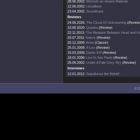
28.06.2002:
Werkeln an neuem Material
12.06.2002:
Livealbum
23.04.2002:
Soundtrack
Reviews
24.06.2026:
The Cloud Of Unknowning
(
Review
10.05.2020:
Quadra
(
Review
)
22.11.2013:
The Mediator Between Head and Ha
20.07.2011:
Kairos
(
Review
)
20.12.2009:
Arise
(
Classic
)
25.01.2009:
A-Lex
(
Review
)
10.03.2006:
Dante XXI
(
Review
)
18.01.2006:
Live In Sao Paulo
(
Review
)
26.09.2002:
Under A Pale Grey Sky
(
Review
)
Interviews
12.01.2012:
Sepulturize the World!
© D