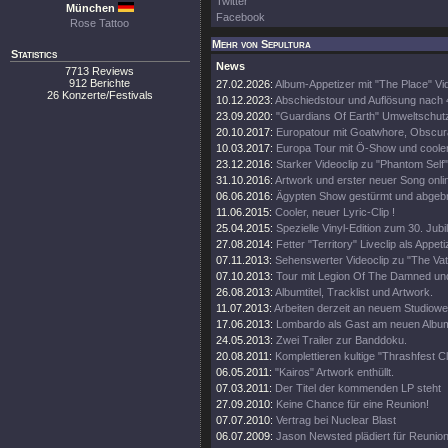
Twitter
München
Facebook
Rose Tattoo
Mehr von Sepultura
Statistics
News
7713 Reviews
912 Berichte
27.02.2026:
Album-Appetizer mit "The Place" Vi
26 Konzerte/Festivals
10.12.2023:
Abschiedstour und Auflösung nach
23.09.2020:
"Guardians Of Earth" Umweltschutz
20.10.2017:
Europatour mit Goatwhore, Obscura
10.03.2017:
Europa Tour mit Ö-Show und coole
23.12.2016:
Starker Videoclip zu "Phantom Self"
31.10.2016:
Artwork und erster neuer Song onli
06.06.2016:
Ägypten Show gestürmt und abgeb
11.06.2015:
Cooler, neuer Lyric-Clip !
25.04.2015:
Spezielle Vinyl-Edition zum 30. Jub
27.08.2014:
Fetter "Territory" Liveclip als Appeti
07.11.2013:
Sehenswerter Videoclip zu "The Vat
07.10.2013:
Tour mit Legion Of The Damned un
26.08.2013:
Albumtitel, Tracklist und Artwork.
11.07.2013:
Arbeiten derzeit an neuem Studiowe
17.06.2013:
Lombardo als Gast am neuen Albu
24.05.2013:
Zwei Trailer zur Banddoku.
20.08.2011:
Komplettieren kultige "Thrashfest C
06.05.2011:
"Kairos" Artwork enthüllt.
07.03.2011:
Der Titel der kommenden LP steht
27.09.2010:
Keine Chance für eine Reunion!
07.07.2010:
Vertrag bei Nuclear Blast
06.07.2009:
Jason Newsted plädiert für Reunion