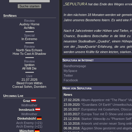
SEPULTURA
„
hat das Ende des Weges erreic
In den nächsten 18 Monaten werden wir gemein
SiteNews
Jahre unseres Bestehens feiern. Es wird eine Fe
Review
Audrey Horne
Achilles
Nach 4 Jahrzehnten voller Höhen und Tiefen, m
Special
Chance, Brasiliens Botschafter in die Welt 
In Extremo
neuesten Studioalbum „Quadra“, einem Höhepunk
Review
von der „SepulQuarta“-Erfahrung, die uns ge
North Sea Echoes
werden unsere Kräfte für einen letzten, starken 
How To Cast A Shadow
Sepultura im Internet
Review
Ignition
Bandhomepage
All Will Die
MySpace
Twitter
Live
21.07.2026
Facebook
Bleed From Within
Conrad Sohm, Dornbirn
Mehr von Sepultura
News
Upcoming Live
27.02.2026:
Album-Appetizer mit "The Place" Vi
Graz
23.09.2020:
"Guardians Of Earth" Umweltschutz
Wolfmother
20.10.2017:
Europatour mit Goatwhore, Obscura
Innsbruck
Wolfmother
10.03.2017:
Europa Tour mit Ö-Show und coole
Dinkelsbühl
23.12.2016:
Starker Videoclip zu "Phantom Self"
Arch Enemy (+21)
31.10.2016:
Artwork und erster neuer Song onli
Arch Enemy (+21)
06.06.2016:
Ägypten Show gestürmt und abgeb
München