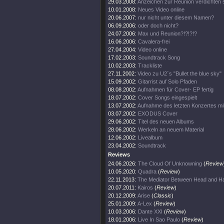
29.03.2008:
Anzeichen zur Reunion verdichten s
10.01.2008:
Neues Video online
20.06.2007:
nur nicht unter diesem Namen?
06.09.2006:
oder doch nicht?
24.07.2006:
Max und Reunion?!?!?!?
16.06.2006:
Cavalera-frei
27.04.2004:
Video online
17.02.2003:
Soundtrack Song
10.02.2003:
Trackliste
27.11.2002:
Video zu U2`s "Bullet the blue sky"
15.09.2002:
Gitarrist auf Solo Pfaden
08.08.2002:
Aufnahmen für Cover- EP fertig
18.07.2002:
Cover Songs eingespielt
13.07.2002:
Aufnahme des letzten Konzertes mi
03.07.2002:
EXODUS Cover
29.06.2002:
Titel des neuen Albums
28.06.2002:
Werkeln an neuem Material
12.06.2002:
Livealbum
23.04.2002:
Soundtrack
Reviews
24.06.2026:
The Cloud Of Unknowning
(
Review
10.05.2020:
Quadra
(
Review
)
22.11.2013:
The Mediator Between Head and Ha
20.07.2011:
Kairos
(
Review
)
20.12.2009:
Arise
(
Classic
)
25.01.2009:
A-Lex
(
Review
)
10.03.2006:
Dante XXI
(
Review
)
18.01.2006:
Live In Sao Paulo
(
Review
)