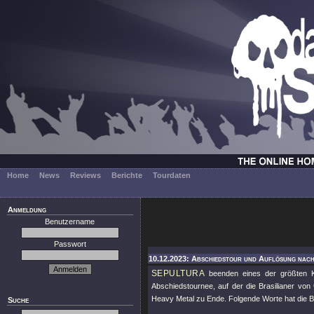
Home
News
Reviews
Berichte
Tourdaten
Anmeldung
Benutzername
Passwort
10.12.2023: Abschiedstour und Auflösung nach
SEPULTURA
beenden eines der größten K
Abschiedstournee, auf der die Brasilianer von
Heavy Metal zu Ende. Folgende Worte hat die BA
Suche