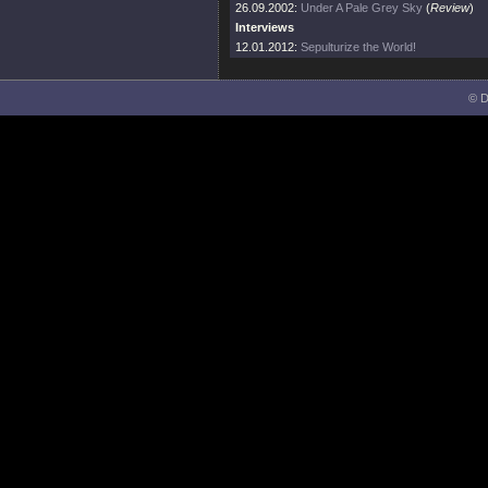
26.09.2002:
Under A Pale Grey Sky
(
Review
)
Interviews
12.01.2012:
Sepulturize the World!
© D