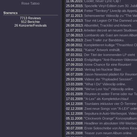
11.06.2015:
Cooler, neuer Lyric-Clip !
Rose Tattoo
25.04.2015:
Spezielle Vinyl-Edition zum 30. Jub
27.08.2014:
Fetter "Territory" Liveclip als Appeti
Statistics
07.11.2013:
Sehenswerter Videoclip zu "The Vat
7713 Reviews
07.10.2013:
Tour mit Legion Of The Damned un
912 Berichte
26 Konzerte/Festivals
26.08.2013:
Albumtitel, Tracklist und Artwork.
11.07.2013:
Arbeiten derzeit an neuem Studiowe
17.06.2013:
Lombardo als Gast am neuen Albu
24.05.2013:
Zwei Trailer zur Banddoku.
20.08.2011:
Komplettieren kultige "Thrashfest C
06.05.2011:
"Kairos" Artwork enthüllt.
07.03.2011:
Der Titel der kommenden LP steht
14.12.2010:
Endgültiges "Anti-Reunion-Videosta
27.09.2010:
Keine Chance für eine Reunion!
07.07.2010:
Vertrag bei Nuclear Blast
06.07.2009:
Jason Newsted plädiert für Reunion
29.03.2009:
Videos der "Poploaded Session".
13.03.2009:
"What I Do" Videoclip online.
22.02.2009:
"We've Lost You" Videoclip online.
20.01.2009:
Reunion in weiter Ferne oder nur T
17.01.2009:
"A-Lex" als Komplettdurchlauf.
04.12.2008:
Tourdates inklusive vier Ö-Termine
02.12.2008:
Zwei neue Songs von "A-LEX" onlin
01.12.2008:
Sepultura in Auto-Werbespot. Video 
05.11.2008:
"Clockwork Orange" Konzeptalbum
28.10.2008:
Headliner im absoluten VW-Werbecl
30.07.2008:
Erste Soloscheibe von Andres Kisse
26.05.2008:
Teaser zum neuen Album online.