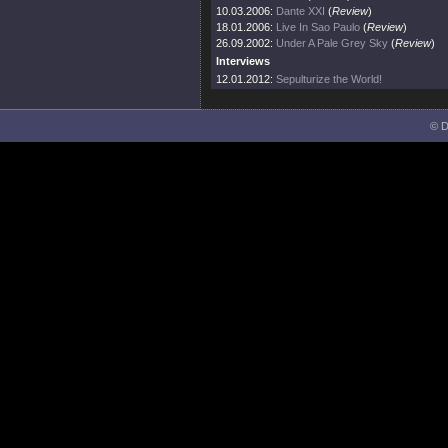
10.03.2006:
Dante XXI
(
Review
)
18.01.2006:
Live In Sao Paulo
(
Review
)
26.09.2002:
Under A Pale Grey Sky
(
Review
)
Interviews
12.01.2012:
Sepulturize the World!
© D