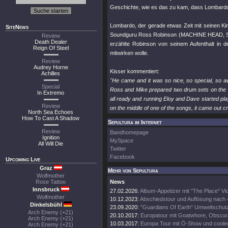
Geschichte, wie es das zu kam, dass Lombardo 
Lombardo, der gerade etwas Zeit mit seinen 
SiteNews
Soundguru Ross Robinson (MACHINE HEAD, S
Review
Death Dealer
erzählte Robinson von seinem Aufenthalt in d
Reign Of Steel
mitwirken wolle.
Review
Audrey Horne
Kisser kommentiert:
Achilles
"He came and it was so nice, so special, so a
Special
Ross and Mike prepared two drum sets on the li
In Extremo
all ready and running Eloy and Dave started pla
Review
on the middle of one of the songs, it came out c
North Sea Echoes
How To Cast A Shadow
Sepultura im Internet
Review
Bandhomepage
Ignition
MySpace
All Will Die
Twitter
Facebook
Upcoming Live
Graz
Mehr von Sepultura
Wolfmother
Rose Tattoo
News
Innsbruck
27.02.2026:
Album-Appetizer mit "The Place" Vi
Wolfmother
10.12.2023:
Abschiedstour und Auflösung nach
Dinkelsbühl
23.09.2020:
"Guardians Of Earth" Umweltschutz
Arch Enemy (+21)
20.10.2017:
Europatour mit Goatwhore, Obscura
Arch Enemy (+21)
10.03.2017:
Europa Tour mit Ö-Show und coole
Arch Enemy (+21)