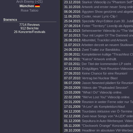
Arch Enemy (+21)
23.12.2016:
Starker Videoclip zu "Phantom Self"
München
31.10.2016:
Artwork und erster neuer Song onli
Rose Tattoo
06.06.2016:
Ägypten Show gestürmt und abgeb
11.06.2015:
Cooler, neuer Lyric-Clip !
Statistics
25.04.2015:
Spezielle Vinyl-Edition zum 30. Jub
7714 Reviews
27.08.2014:
Fetter "Territory" Liveclip als Appeti
912 Berichte
07.11.2013:
Sehenswerter Videoclip zu "The Vat
26 Konzerte/Festivals
07.10.2013:
Tour mit Legion Of The Damned un
26.08.2013:
Albumtitel, Tracklist und Artwork.
11.07.2013:
Arbeiten derzeit an neuem Studiowe
24.05.2013:
Zwei Trailer zur Banddoku.
20.08.2011:
Komplettieren kultige "Thrashfest C
06.05.2011:
"Kairos" Artwork enthüllt.
07.03.2011:
Der Titel der kommenden LP steht
14.12.2010:
Endgültiges "Anti-Reunion-Videosta
27.09.2010:
Keine Chance für eine Reunion!
07.07.2010:
Vertrag bei Nuclear Blast
06.07.2009:
Jason Newsted plädiert für Reunion
29.03.2009:
Videos der "Poploaded Session".
13.03.2009:
"What I Do" Videoclip online.
22.02.2009:
"We've Lost You" Videoclip online.
20.01.2009:
Reunion in weiter Ferne oder nur T
17.01.2009:
"A-Lex" als Komplettdurchlauf.
04.12.2008:
Tourdates inklusive vier Ö-Termine
02.12.2008:
Zwei neue Songs von "A-LEX" onlin
01.12.2008:
Sepultura in Auto-Werbespot. Video 
05.11.2008:
"Clockwork Orange" Konzeptalbum
28.10.2008:
Headliner im absoluten VW-Werbecl