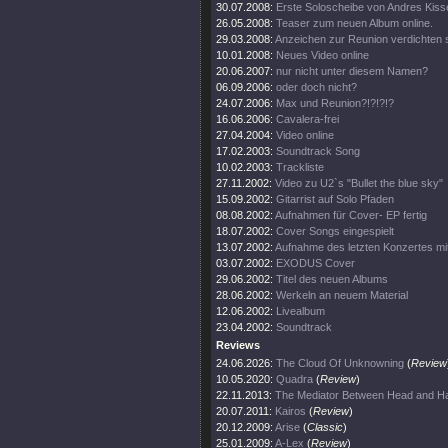
30.07.2008:
Erste Soloscheibe von Andres Kisse
26.05.2008:
Teaser zum neuen Album online.
29.03.2008:
Anzeichen zur Reunion verdichten s
10.01.2008:
Neues Video online
20.06.2007:
nur nicht unter diesem Namen?
06.09.2006:
oder doch nicht?
24.07.2006:
Max und Reunion?!?!?!?
16.06.2006:
Cavalera-frei
27.04.2004:
Video online
17.02.2003:
Soundtrack Song
10.02.2003:
Trackliste
27.11.2002:
Video zu U2`s "Bullet the blue sky"
15.09.2002:
Gitarrist auf Solo Pfaden
08.08.2002:
Aufnahmen für Cover- EP fertig
18.07.2002:
Cover Songs eingespielt
13.07.2002:
Aufnahme des letzten Konzertes mi
03.07.2002:
EXODUS Cover
29.06.2002:
Titel des neuen Albums
28.06.2002:
Werkeln an neuem Material
12.06.2002:
Livealbum
23.04.2002:
Soundtrack
Reviews
24.06.2026:
The Cloud Of Unknowning
(
Review
10.05.2020:
Quadra
(
Review
)
22.11.2013:
The Mediator Between Head and Ha
20.07.2011:
Kairos
(
Review
)
20.12.2009:
Arise
(
Classic
)
25.01.2009:
A-Lex
(
Review
)