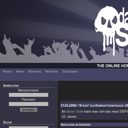
Home
News
Reviews
Berichte
Tourdaten
Anmeldung
Benutzername
Passwort
17.01.2009: "A-Lex" als Komplettdurchlauf. (
SEP
An
dieser Stelle
kann man sich das neue
23. Jänner.
Suche
Sepultura im Internet