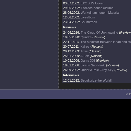
03.07.2002:
EXODUS Cover
29.06.2002:
Titel des neuen Albums
28.06.2002:
Werkeln an neuem Material
12.06.2002:
Livealbum
23.04.2002:
Soundtrack
Reviews
24.06.2026:
The Cloud Of Unknowning
(
Review
10.05.2020:
Quadra
(
Review
)
22.11.2013:
The Mediator Between Head and Ha
20.07.2011:
Kairos
(
Review
)
20.12.2009:
Arise
(
Classic
)
25.01.2009:
A-Lex
(
Review
)
10.03.2006:
Dante XXI
(
Review
)
18.01.2006:
Live In Sao Paulo
(
Review
)
26.09.2002:
Under A Pale Grey Sky
(
Review
)
Interviews
12.01.2012:
Sepulturize the World!
© D