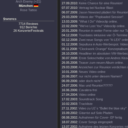
Arch Enemy (+21)
27.09.2010:
Keine Chance für eine Reunion!
München
07.07.2010:
Vertrag bei Nuclear Blast
Rose Tattoo
06.07.2009:
Jason Newsted plädiert für Reunion
29.03.2009:
Videos der "Poploaded Session".
Statistics
13.03.2009:
"What I Do" Videoclip online.
7714 Reviews
22.02.2009:
"We've Lost You" Videoclip online.
912 Berichte
26 Konzerte/Festivals
20.01.2009:
Reunion in weiter Ferne oder nur T
04.12.2008:
Tourdates inklusive vier Ö-Termine
02.12.2008:
Zwei neue Songs von "A-LEX" onlin
01.12.2008:
Sepultura in Auto-Werbespot. Video 
05.11.2008:
"Clockwork Orange" Konzeptalbum
28.10.2008:
Headliner im absoluten VW-Werbecl
30.07.2008:
Erste Soloscheibe von Andres Kisse
26.05.2008:
Teaser zum neuen Album online.
29.03.2008:
Anzeichen zur Reunion verdichten s
10.01.2008:
Neues Video online
20.06.2007:
nur nicht unter diesem Namen?
06.09.2006:
oder doch nicht?
24.07.2006:
Max und Reunion?!?!?!?
16.06.2006:
Cavalera-frei
27.04.2004:
Video online
17.02.2003:
Soundtrack Song
10.02.2003:
Trackliste
27.11.2002:
Video zu U2`s "Bullet the blue sky"
15.09.2002:
Gitarrist auf Solo Pfaden
08.08.2002:
Aufnahmen für Cover- EP fertig
18.07.2002:
Cover Songs eingespielt
13.07.2002:
Aufnahme des letzten Konzertes mi