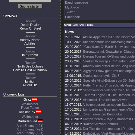
Bandhomepage
MySpace
Twitter
SiteNews
Facebook
Review
Death Dealer
Mehr von Sepultura
Reign Of Steel
News
Review
27.02.2026:
Album-Appetizer mit "The Place" Vi
Audrey Horne
10.12.2023:
Abschiedstour und Auflösung nach
Achilles
23.09.2020:
"Guardians Of Earth" Umweltschutz
Special
20.10.2017:
Europatour mit Goatwhore, Obscura
In Extremo
10.03.2017:
Europa Tour mit Ö-Show und coole
23.12.2016:
Starker Videoclip zu "Phantom Self"
Review
31.10.2016:
Artwork und erster neuer Song onli
North Sea Echoes
How To Cast A Shadow
06.06.2016:
Ägypten Show gestürmt und abgeb
11.06.2015:
Cooler, neuer Lyric-Clip !
Review
25.04.2015:
Spezielle Vinyl-Edition zum 30. Jub
Ignition
All Will Die
27.08.2014:
Fetter "Territory" Liveclip als Appeti
07.11.2013:
Sehenswerter Videoclip zu "The Vat
Upcoming Live
07.10.2013:
Tour mit Legion Of The Damned un
Graz
26.08.2013:
Albumtitel, Tracklist und Artwork.
Wolfmother
11.07.2013:
Arbeiten derzeit an neuem Studiowe
Rose Tattoo
17.06.2013:
Lombardo als Gast am neuen Albu
Innsbruck
24.05.2013:
Zwei Trailer zur Banddoku.
Wolfmother
20.08.2011:
Komplettieren kultige "Thrashfest C
Dinkelsbühl
06.05.2011:
"Kairos" Artwork enthüllt.
Arch Enemy (+21)
07.03.2011:
Der Titel der kommenden LP steht
Arch Enemy (+21)
Arch Enemy (+21)
14.12.2010:
Endgültiges "Anti-Reunion-Videosta