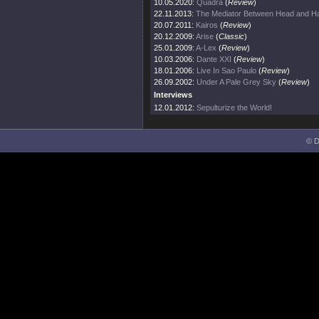
10.05.2020:
Quadra
(
Review
)
22.11.2013:
The Mediator Between Head and Ha
20.07.2011:
Kairos
(
Review
)
20.12.2009:
Arise
(
Classic
)
25.01.2009:
A-Lex
(
Review
)
10.03.2006:
Dante XXI
(
Review
)
18.01.2006:
Live In Sao Paulo
(
Review
)
26.09.2002:
Under A Pale Grey Sky
(
Review
)
Interviews
12.01.2012:
Sepulturize the World!
© D