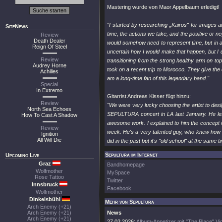
Mastering wurde von Maor Appelbaum erledigt!
"I started by researching „Kairos" for images 
SiteNews
time, the actions we take, and the positive or n
Review
Death Dealer
would somehow need to represent time, but in a 
Reign Of Steel
uncertain how I would make that happen, but I d
Review
transitioning from the strong healthy arm on t
Audrey Horne
took on a recent trip to Morocco. They give the
Achilles
am a long-time fan of this legendary band."
Special
In Extremo
Gitarrist Andreas Kisser fügt hinzu:
Review
"We were very lucky choosing the artist to des
North Sea Echoes
SEPULTURA concert in LA last January. He le
How To Cast A Shadow
awesome work. I explained to him the concept o
Review
week. He's a very talented guy, who knew how to
Ignition
All Will Die
did in the past but it's "old school" at the same t
Sepultura im Internet
Upcoming Live
Graz
Bandhomepage
Wolfmother
MySpace
Rose Tattoo
Twitter
Innsbruck
Facebook
Wolfmother
Dinkelsbühl
Mehr von Sepultura
Arch Enemy (+21)
Arch Enemy (+21)
News
Arch Enemy (+21)
27.02.2026:
Album-Appetizer mit "The Place" Vi