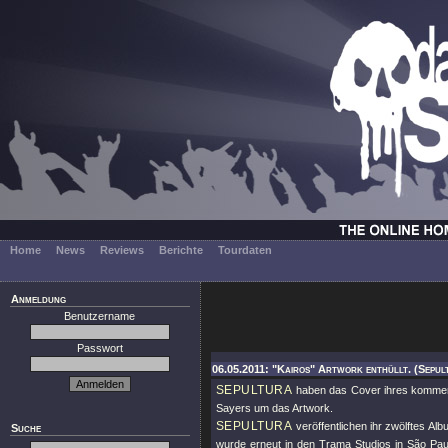
Home
News
Reviews
Berichte
Tourdaten
Anmeldung
Benutzername
Passwort
06.05.2011: "Kairos" Artwork enthüllt. (Sepul
SEPULTURA
haben das Cover ihres komm
Sayers um das Artwork.
SEPULTURA
veröffentlichen ihr zwölftes Alb
Suche
wurde erneut in den Trama Studios in São Pa