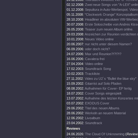
02.12.2008:
Zwei neue Songs von "A-LEX" onlin
01.12.2008:
Sepultura in Auto-Werbespot. Video 
05.11.2008:
"Clockwork Orange" Konzeptalbum
28.10.2008:
Headliner im absoluten VW-Werbecl
30.07.2008:
Erste Soloscheibe von Andres Kisse
26.05.2008:
Teaser zum neuen Album online.
29.03.2008:
Anzeichen zur Reunion verdichten s
10.01.2008:
Neues Video online
20.06.2007:
nur nicht unter diesem Namen?
06.09.2006:
oder doch nicht?
24.07.2006:
Max und Reunion?!?!?!?
16.06.2006:
Cavalera-frei
27.04.2004:
Video online
17.02.2003:
Soundtrack Song
10.02.2003:
Trackliste
27.11.2002:
Video zu U2`s "Bullet the blue sky"
15.09.2002:
Gitarrist auf Solo Pfaden
08.08.2002:
Aufnahmen für Cover- EP fertig
18.07.2002:
Cover Songs eingespielt
13.07.2002:
Aufnahme des letzten Konzertes mi
03.07.2002:
EXODUS Cover
29.06.2002:
Titel des neuen Albums
28.06.2002:
Werkeln an neuem Material
12.06.2002:
Livealbum
23.04.2002:
Soundtrack
Reviews
24.06.2026:
The Cloud Of Unknowning
(
Review