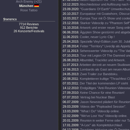
Arch Enemy (+21)
10.12.2023:
Abschiedstour und Auflösung nach
München
23.09.2020:
"Guardians Of Earth" Umweltschutz
Rose Tattoo
20.10.2017:
Europatour mit Goatwhore, Obscura
10.03.2017:
Europa Tour mit Ö-Show und coole
Statistics
23.12.2016:
Starker Videoclip zu "Phantom Self"
7714 Reviews
912 Berichte
31.10.2016:
Artwork und erster neuer Song onli
26 Konzerte/Festivals
06.06.2016:
Ägypten Show gestürmt und abgeb
11.06.2015:
Cooler, neuer Lyric-Clip !
25.04.2015:
Spezielle Vinyl-Edition zum 30. Jub
27.08.2014:
Fetter "Territory" Liveclip als Appeti
07.11.2013:
Sehenswerter Videoclip zu "The Vat
07.10.2013:
Tour mit Legion Of The Damned un
26.08.2013:
Albumtitel, Tracklist und Artwork.
11.07.2013:
Arbeiten derzeit an neuem Studiowe
17.06.2013:
Lombardo als Gast am neuen Albu
24.05.2013:
Zwei Trailer zur Banddoku.
20.08.2011:
Komplettieren kultige "Thrashfest C
07.03.2011:
Der Titel der kommenden LP steht
14.12.2010:
Endgültiges "Anti-Reunion-Videosta
27.09.2010:
Keine Chance für eine Reunion!
07.07.2010:
Vertrag bei Nuclear Blast
06.07.2009:
Jason Newsted plädiert für Reunion
29.03.2009:
Videos der "Poploaded Session".
13.03.2009:
"What I Do" Videoclip online.
22.02.2009:
"We've Lost You" Videoclip online.
20.01.2009:
Reunion in weiter Ferne oder nur T
17.01.2009:
"A-Lex" als Komplettdurchlauf.
04.12.2008:
Tourdates inklusive vier Ö-Termine