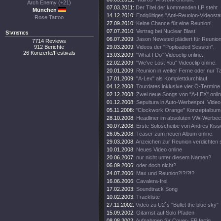
Arch Enemy (+21)
07.03.2011:
Der Titel der kommenden LP steht
München
14.12.2010:
Endgültiges "Anti-Reunion-Videosta
Rose Tattoo
27.09.2010:
Keine Chance für eine Reunion!
07.07.2010:
Vertrag bei Nuclear Blast
Statistics
06.07.2009:
Jason Newsted plädiert für Reunion
7714 Reviews
912 Berichte
29.03.2009:
Videos der "Poploaded Session".
26 Konzerte/Festivals
13.03.2009:
"What I Do" Videoclip online.
22.02.2009:
"We've Lost You" Videoclip online.
20.01.2009:
Reunion in weiter Ferne oder nur T
17.01.2009:
"A-Lex" als Komplettdurchlauf.
04.12.2008:
Tourdates inklusive vier Ö-Termine
02.12.2008:
Zwei neue Songs von "A-LEX" onlin
01.12.2008:
Sepultura in Auto-Werbespot. Video 
05.11.2008:
"Clockwork Orange" Konzeptalbum
28.10.2008:
Headliner im absoluten VW-Werbecl
30.07.2008:
Erste Soloscheibe von Andres Kisse
26.05.2008:
Teaser zum neuen Album online.
29.03.2008:
Anzeichen zur Reunion verdichten s
10.01.2008:
Neues Video online
20.06.2007:
nur nicht unter diesem Namen?
06.09.2006:
oder doch nicht?
24.07.2006:
Max und Reunion?!?!?!?
16.06.2006:
Cavalera-frei
17.02.2003:
Soundtrack Song
10.02.2003:
Trackliste
27.11.2002:
Video zu U2`s "Bullet the blue sky"
15.09.2002:
Gitarrist auf Solo Pfaden
08.08.2002:
Aufnahmen für Cover- EP fertig