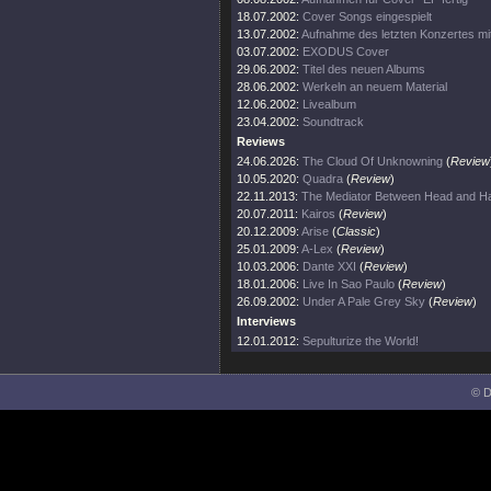
18.07.2002:
Cover Songs eingespielt
13.07.2002:
Aufnahme des letzten Konzertes mi
03.07.2002:
EXODUS Cover
29.06.2002:
Titel des neuen Albums
28.06.2002:
Werkeln an neuem Material
12.06.2002:
Livealbum
23.04.2002:
Soundtrack
Reviews
24.06.2026:
The Cloud Of Unknowning
(
Review
10.05.2020:
Quadra
(
Review
)
22.11.2013:
The Mediator Between Head and Ha
20.07.2011:
Kairos
(
Review
)
20.12.2009:
Arise
(
Classic
)
25.01.2009:
A-Lex
(
Review
)
10.03.2006:
Dante XXI
(
Review
)
18.01.2006:
Live In Sao Paulo
(
Review
)
26.09.2002:
Under A Pale Grey Sky
(
Review
)
Interviews
12.01.2012:
Sepulturize the World!
© D