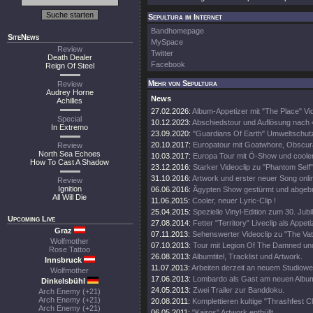
Sepultura im Internet
Bandhomepage
SiteNews
MySpace
Review
Twitter
Death Dealer
Facebook
Reign Of Steel
Mehr von Sepultura
Review
Audrey Horne
News
Achilles
27.02.2026:
Album-Appetizer mit "The Place" Vi
Special
10.12.2023:
Abschiedstour und Auflösung nach
In Extremo
23.09.2020:
"Guardians Of Earth" Umweltschutz
20.10.2017:
Europatour mit Goatwhore, Obscura
Review
North Sea Echoes
10.03.2017:
Europa Tour mit Ö-Show und coole
How To Cast A Shadow
23.12.2016:
Starker Videoclip zu "Phantom Self"
31.10.2016:
Artwork und erster neuer Song onli
Review
Ignition
06.06.2016:
Ägypten Show gestürmt und abgeb
All Will Die
11.06.2015:
Cooler, neuer Lyric-Clip !
25.04.2015:
Spezielle Vinyl-Edition zum 30. Jub
Upcoming Live
27.08.2014:
Fetter "Territory" Liveclip als Appeti
Graz
07.11.2013:
Sehenswerter Videoclip zu "The Vat
Wolfmother
07.10.2013:
Tour mit Legion Of The Damned un
Rose Tattoo
26.08.2013:
Albumtitel, Tracklist und Artwork.
Innsbruck
11.07.2013:
Arbeiten derzeit an neuem Studiowe
Wolfmother
17.06.2013:
Lombardo als Gast am neuen Albu
Dinkelsbühl
24.05.2013:
Zwei Trailer zur Banddoku.
Arch Enemy (+21)
Arch Enemy (+21)
20.08.2011:
Komplettieren kultige "Thrashfest C
Arch Enemy (+21)
06.05.2011:
"Kairos" Artwork enthüllt.