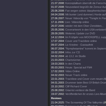
21.07.2008:
Konzeptalbum überrollt die Fanscha
01.07.2008:
Neuseeland begrüßt die Zensur Aus
25.06.2008:
Fan wegen seines blasphemischen S
04.04.2008:
Mit bunter (und dummer) Horde auf
27.06.2007:
Neuer Videoclip von "Tonight In Fl
17.11.2006:
Live- Videoclip online
26.07.2006:
wieder mit dem Ober-Zenobiten...
25.05.2006:
Coverartwork in den USA verboten!
28.09.2005:
Weiteres Update zur DVD
14.12.2004:
Im Frühjahr von MOONSPELL supp
17.07.2004:
Cover und Trackliste online
09.07.2004:
Liv Kristine - Gastauftritt
06.07.2004:
"Nymphetamine" kommt im Septem
15.02.2004:
Infos zur CD
04.02.2004:
ab 13.2. im Studio
21.03.2003:
Chartstürmer
19.03.2003:
In den Charts
05.03.2003:
Heute: Special auf FM4
17.02.2003:
Video Online
04.02.2003:
Neuer Track online
22.01.2003:
Trackliste und Cover zum neuen A
04.01.2003:
Drummer beim Best Of British Dru
15.10.2002:
Cliff Richard Cover
25.08.2002:
Gitarrist verlässt die Band
19.07.2002:
Veröffentlichen ihr erstes Live Albu
Reviews
21.04.2025:
The Screaming Of The Valkyries
(
R