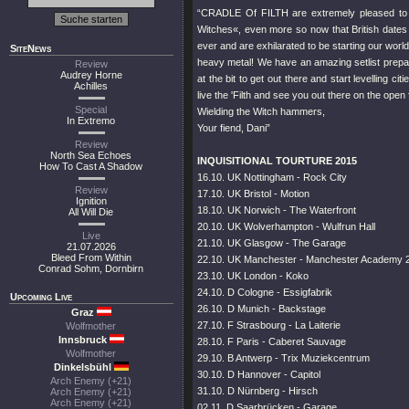
“CRADLE Of FILTH are extremely pleased to b
Witches«, even more so now that British dates 
ever and are exhilarated to be starting our worl
SiteNews
heavy metal! We have an amazing setlist prepa
Review
Audrey Horne
at the bit to get out there and start levelling c
Achilles
live the 'Filth and see you out there on the open fi
Special
Wielding the Witch hammers,
In Extremo
Your fiend, Dani”
Review
North Sea Echoes
INQUISITIONAL TOURTURE 2015
How To Cast A Shadow
16.10. UK Nottingham - Rock City
Review
17.10. UK Bristol - Motion
Ignition
18.10. UK Norwich - The Waterfront
All Will Die
20.10. UK Wolverhampton - Wulfrun Hall
Live
21.10. UK Glasgow - The Garage
21.07.2026
Bleed From Within
22.10. UK Manchester - Manchester Academy 
Conrad Sohm, Dornbirn
23.10. UK London - Koko
24.10. D Cologne - Essigfabrik
Upcoming Live
26.10. D Munich - Backstage
Graz
27.10. F Strasbourg - La Laiterie
Wolfmother
Innsbruck
28.10. F Paris - Caberet Sauvage
Wolfmother
29.10. B Antwerp - Trix Muziekcentrum
Dinkelsbühl
30.10. D Hannover - Capitol
Arch Enemy (+21)
31.10. D Nürnberg - Hirsch
Arch Enemy (+21)
Arch Enemy (+21)
02.11. D Saarbrücken - Garage