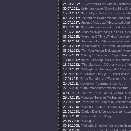
24.08.2022:
Ex-Gitarrist Stuart Anstis verstorbe
30.07.2021:
Keifen ins coole "Crawling King Ch
15.09.2017:
Neues Lyric-Video und Tour mit Mo
09.08.2017:
Kredenzen zweite Videoauskoppel
12.07.2017:
Üppiges Video zu "Heartbreak And
09.07.2016:
Neues Material aus der Blütezeit. Vi
14.05.2015:
Video zu "Right Wing Of The Garde
03.05.2015:
"Hammer Of The Witches" Artwork
01.10.2014:
Demnächst im Studio eingebunkert
21.03.2014:
Schmucker 93-er Demo Re-release
06.06.2013:
"For Your Vulgar Delectation" Videoc
20.05.2013:
Making Of "For Your Vulgar Delecta
19.10.2012:
Neuer Videoclip und alle Albuminfos
18.08.2012:
"The Manticore & Other Horrors" A
12.03.2012:
"Midnight In The Labyrinth" Artwork
22.09.2011:
"Evermore Darkly…" Trailer online.
17.09.2011:
Erste Samples zu "Evermore Darkly.
25.08.2011:
Cover von "Evermore Darkly…"
27.05.2011:
"Lilith Immaculate" Videoclip online.
09.11.2010:
"Darkly, Darkly, Venus Aversa" St
29.09.2010:
Video zu "Forgive Me Father (I Hav
23.09.2010:
Erster neuer Song zum Testlauf ber
22.09.2010:
Making-Of Clip zu "Darkly, Darkly,
22.08.2010:
"Darkly Darkly Venus Aversa" Artw
03.05.2010:
Labelwechsel vollzogen
23.10.2008:
Making of
08.10.2008:
"Midnight Shadows" als erster Stre
27.08.2008:
Erster Hörprobe, Tracklist und Artw