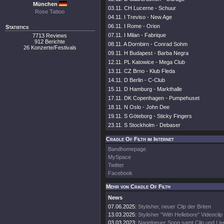
München
03.11. CH Lucerne - Schuur
Rose Tattoo
04.11. I Treviso - New Age
06.11. I Rome - Orion
Statistics
07.11. I Milan - Fabrique
7713 Reviews
912 Berichte
08.11. A Dornbirn - Conrad Sohm
26 Konzerte/Festivals
09.11. H Budapest - Barba Negra
12.11. PL Katowice - Mega Club
13.11. CZ Brno - Klub Fleda
14.11. D Berlin - C-Club
15.11. D Hamburg - Markthalle
17.11. DK Copenhagen - Pumpehuset
18.11. N Oslo - John Dee
19.11. S Göteborg - Sticky Fingers
23.11. S Stockholm - Debaser
Cradle Of Filth im Internet
Bandhomepage
MySpace
Twitter
Facebook
Mehr von Cradle Of Filth
News
07.06.2025:
Stylisher, neuer Clip der Briten
13.03.2025:
Stylisher "With Hellebore" Videoclip
03.03.2023:
Nagelneuer Song samt Clip und Li