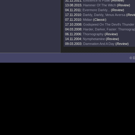
31.12.2021:
Existence Is Futile
(
Review
)
13.08.2015:
Hammer Of The Witch
(
Review
)
04.11.2011:
Evermore Darkly...
(
Review
)
17.11.2010:
Darkly, Darkly, Venus Aversa
(
Revi
07.11.2010:
Midian
(
Classic
)
17.10.2008:
Godspeed On The Devil's Thunder
04.03.2008:
Harder, Darker, Faster: Thornogra
06.11.2006:
Thornography
(
Review
)
14.11.2004:
Nymphetamine
(
Review
)
09.03.2003:
Damnation And A Day
(
Review
)
© D