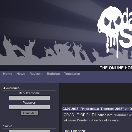
Home
News
Reviews
Berichte
Tourdaten
Anmeldung
Benutzername
Passwort
03.07.2015: "Inquisitional Tourture 2015" mit 
CRADLE OF FILTH
haben ihre
"Hammer Of
inklusive Dornbirn-Show findet ihr unten:
Suche
Dani Filth dazu: