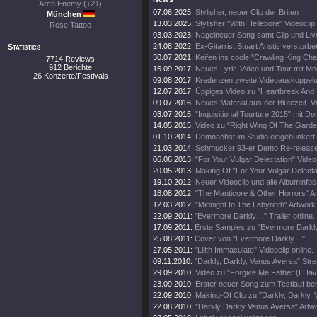
Arch Enemy (+21)
07.06.2025:
Stylisher, neuer Clip der Briten
München
13.03.2025:
Stylisher "With Hellebore" Videoclip
Rose Tattoo
03.03.2023:
Nagelneuer Song samt Clip und Li
24.08.2022:
Ex-Gitarrist Stuart Anstis verstorbe
Statistics
30.07.2021:
Keifen ins coole "Crawling King Ch
7714 Reviews
912 Berichte
15.09.2017:
Neues Lyric-Video und Tour mit Mo
26 Konzerte/Festivals
09.08.2017:
Kredenzen zweite Videoauskoppel
12.07.2017:
Üppiges Video zu "Heartbreak And
09.07.2016:
Neues Material aus der Blütezeit. Vi
03.07.2015:
"Inquisitional Tourture 2015" mit Do
14.05.2015:
Video zu "Right Wing Of The Garde
01.10.2014:
Demnächst im Studio eingebunkert
21.03.2014:
Schmucker 93-er Demo Re-release
06.06.2013:
"For Your Vulgar Delectation" Videoc
20.05.2013:
Making Of "For Your Vulgar Delecta
19.10.2012:
Neuer Videoclip und alle Albuminfos
18.08.2012:
"The Manticore & Other Horrors" A
12.03.2012:
"Midnight In The Labyrinth" Artwork
22.09.2011:
"Evermore Darkly…" Trailer online.
17.09.2011:
Erste Samples zu "Evermore Darkly.
25.08.2011:
Cover von "Evermore Darkly…"
27.05.2011:
"Lilith Immaculate" Videoclip online.
09.11.2010:
"Darkly, Darkly, Venus Aversa" St
29.09.2010:
Video zu "Forgive Me Father (I Hav
23.09.2010:
Erster neuer Song zum Testlauf ber
22.09.2010:
Making-Of Clip zu "Darkly, Darkly,
22.08.2010:
"Darkly Darkly Venus Aversa" Artw