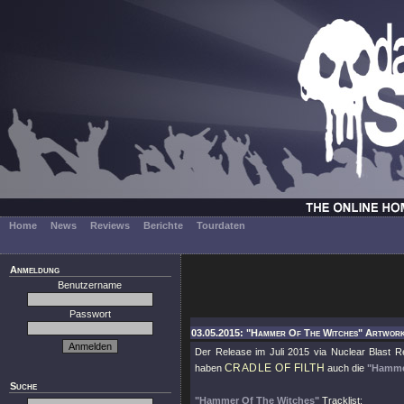
Home
News
Reviews
Berichte
Tourdaten
Anmeldung
Benutzername
Passwort
03.05.2015: "Hammer Of The Witches" Artwork
Der Release im Juli 2015 via Nuclear Blast R
CRADLE OF FILTH
haben
auch die
"Hamme
Suche
"Hammer Of The Witches"
Tracklist: