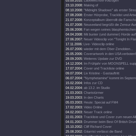
03.05.2010:
Labelwechsel vollzogen
23.10.2008:
Making of
08.10.2008:
"Midnight Shadows" als erster Stre
27.08.2008:
Erster Hörprobe, Tracklist und Artw
21.07.2008:
Konzeptalbum überrollt die Fanscha
01.07.2008:
Neuseeland begrüßt die Zensur Aus
25.06.2008:
Fan wegen seines blasphemischen S
04.04.2008:
Mit bunter (und dummer) Horde auf
27.06.2007:
Neuer Videoclip von "Tonight In Fl
17.11.2006:
Live- Videoclip online
26.07.2006:
wieder mit dem Ober-Zenobiten...
25.05.2006:
Coverartwork in den USA verboten!
28.09.2005:
Weiteres Update zur DVD
14.12.2004:
Im Frühjahr von MOONSPELL supp
17.07.2004:
Cover und Trackliste online
09.07.2004:
Liv Kristine - Gastauftritt
06.07.2004:
"Nymphetamine" kommt im Septem
15.02.2004:
Infos zur CD
04.02.2004:
ab 13.2. im Studio
21.03.2003:
Chartstürmer
19.03.2003:
In den Charts
05.03.2003:
Heute: Special auf FM4
17.02.2003:
Video Online
04.02.2003:
Neuer Track online
22.01.2003:
Trackliste und Cover zum neuen A
04.01.2003:
Drummer beim Best Of British Dru
15.10.2002:
Cliff Richard Cover
25.08.2002:
Gitarrist verlässt die Band