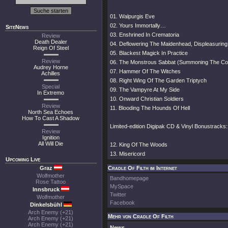
01. Walpurgis Eve
02. Yours Immortally…
SiteNews
03. Enshrined In Crematoria
Review
Death Dealer
04. Deflowering The Maidenhead, Displeasuri
Reign Of Steel
05. Blackest Magick In Practice
Review
06. The Monstrous Sabbat (Summoning The Co
Audrey Horne
07. Hammer Of The Witches
Achilles
08. Right Wing Of The Garden Triptych
Special
09. The Vampyre At My Side
In Extremo
10. Onward Christian Soldiers
Review
11. Blooding The Hounds Of Hell
North Sea Echoes
How To Cast A Shadow
Limited-edition Digipak CD & Vinyl Bonustracks:
Review
Ignition
All Will Die
12. King Of The Woods
13. Misericord
Upcoming Live
Graz
Cradle Of Filth im Internet
Wolfmother
Bandhomepage
Rose Tattoo
MySpace
Innsbruck
Twitter
Wolfmother
Facebook
Dinkelsbühl
Arch Enemy (+21)
Mehr von Cradle Of Filth
Arch Enemy (+21)
Arch Enemy (+21)
News