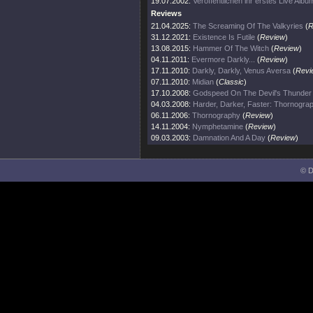
19.07.2002:
Veröffentlichen ihr erstes Live Albu
Reviews
21.04.2025:
The Screaming Of The Valkyries
(
R
31.12.2021:
Existence Is Futile
(
Review
)
13.08.2015:
Hammer Of The Witch
(
Review
)
04.11.2011:
Evermore Darkly...
(
Review
)
17.11.2010:
Darkly, Darkly, Venus Aversa
(
Revi
07.11.2010:
Midian
(
Classic
)
17.10.2008:
Godspeed On The Devil's Thunder
04.03.2008:
Harder, Darker, Faster: Thornogra
06.11.2006:
Thornography
(
Review
)
14.11.2004:
Nymphetamine
(
Review
)
09.03.2003:
Damnation And A Day
(
Review
)
© D