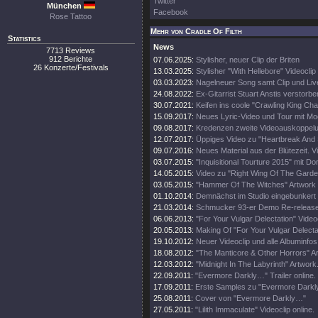
Twitter
München
Facebook
Rose Tattoo
Mehr von Cradle Of Filth
Statistics
News
7713 Reviews
912 Berichte
07.06.2025:
Stylisher, neuer Clip der Briten
26 Konzerte/Festivals
13.03.2025:
Stylisher "With Hellebore" Videoclip
03.03.2023:
Nagelneuer Song samt Clip und Li
24.08.2022:
Ex-Gitarrist Stuart Anstis verstorbe
30.07.2021:
Keifen ins coole "Crawling King Ch
15.09.2017:
Neues Lyric-Video und Tour mit Mo
09.08.2017:
Kredenzen zweite Videoauskoppel
12.07.2017:
Üppiges Video zu "Heartbreak And
09.07.2016:
Neues Material aus der Blütezeit. Vi
03.07.2015:
"Inquisitional Tourture 2015" mit Do
14.05.2015:
Video zu "Right Wing Of The Garde
03.05.2015:
"Hammer Of The Witches" Artwork
01.10.2014:
Demnächst im Studio eingebunkert
21.03.2014:
Schmucker 93-er Demo Re-release
06.06.2013:
"For Your Vulgar Delectation" Videoc
20.05.2013:
Making Of "For Your Vulgar Delecta
19.10.2012:
Neuer Videoclip und alle Albuminfos
18.08.2012:
"The Manticore & Other Horrors" A
12.03.2012:
"Midnight In The Labyrinth" Artwork
22.09.2011:
"Evermore Darkly…" Trailer online.
17.09.2011:
Erste Samples zu "Evermore Darkly.
25.08.2011:
Cover von "Evermore Darkly…"
27.05.2011:
"Lilith Immaculate" Videoclip online.