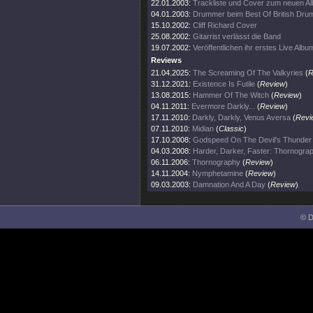
22.01.2003:
Trackliste und Cover zum neuen A
04.01.2003:
Drummer beim Best Of British Dru
15.10.2002:
Cliff Richard Cover
25.08.2002:
Gitarrist verlässt die Band
19.07.2002:
Veröffentlichen ihr erstes Live Albu
Reviews
21.04.2025:
The Screaming Of The Valkyries
(
R
31.12.2021:
Existence Is Futile
(
Review
)
13.08.2015:
Hammer Of The Witch
(
Review
)
04.11.2011:
Evermore Darkly...
(
Review
)
17.11.2010:
Darkly, Darkly, Venus Aversa
(
Revi
07.11.2010:
Midian
(
Classic
)
17.10.2008:
Godspeed On The Devil's Thunder
04.03.2008:
Harder, Darker, Faster: Thornogra
06.11.2006:
Thornography
(
Review
)
14.11.2004:
Nymphetamine
(
Review
)
09.03.2003:
Damnation And A Day
(
Review
)
© D