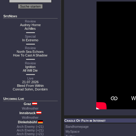
SiteNews
Review
Audrey Horne
Achilles
Special
In Extremo
Review
North Sea Echoes
How To Cast A Shadow
Review
Ignition
All Will Die
Live
21.07.2026
Bleed From Within
Conrad Sohm, Dornbirn
Upcoming Live
Graz
Wolfmother
Innsbruck
Wolfmother
Cradle Of Filth im Internet
Dinkelsbühl
Arch Enemy (+21)
Bandhomepage
Arch Enemy (+21)
MySpace
Arch Enemy (+21)