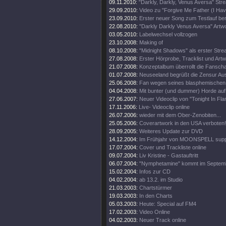
09.11.2010:
"Darkly, Darkly, Venus Aversa" St
29.09.2010:
Video zu "Forgive Me Father (I Hav
23.09.2010:
Erster neuer Song zum Testlauf ber
22.08.2010:
"Darkly Darkly Venus Aversa" Artw
03.05.2010:
Labelwechsel vollzogen
23.10.2008:
Making of
08.10.2008:
"Midnight Shadows" als erster Stre
27.08.2008:
Erster Hörprobe, Tracklist und Artw
21.07.2008:
Konzeptalbum überrollt die Fanscha
01.07.2008:
Neuseeland begrüßt die Zensur Aus
25.06.2008:
Fan wegen seines blasphemischen S
04.04.2008:
Mit bunter (und dummer) Horde auf
27.06.2007:
Neuer Videoclip von "Tonight In Fl
17.11.2006:
Live- Videoclip online
26.07.2006:
wieder mit dem Ober-Zenobiten...
25.05.2006:
Coverartwork in den USA verboten!
28.09.2005:
Weiteres Update zur DVD
14.12.2004:
Im Frühjahr von MOONSPELL supp
17.07.2004:
Cover und Trackliste online
09.07.2004:
Liv Kristine - Gastauftritt
06.07.2004:
"Nymphetamine" kommt im Septem
15.02.2004:
Infos zur CD
04.02.2004:
ab 13.2. im Studio
21.03.2003:
Chartstürmer
19.03.2003:
In den Charts
05.03.2003:
Heute: Special auf FM4
17.02.2003:
Video Online
04.02.2003:
Neuer Track online