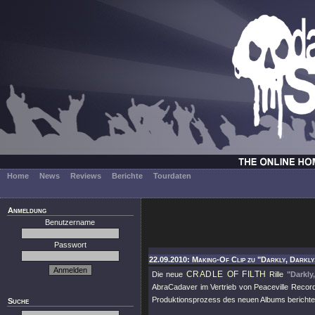
Home
News
Reviews
Berichte
Tourdaten
Anmeldung
Benutzername
Passwort
22.09.2010: Making-Of Clip zu "Darkly, Darkly
CRADLE OF FILTH
Die neue
Rille
"Darkly
AbraCadaver im Vertrieb von Peaceville Record
Produktionsprozess des neuen Albums berichte
Suche