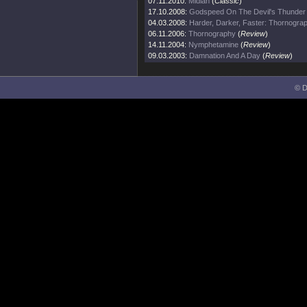
07.11.2010:
Midian
(
Classic
)
17.10.2008:
Godspeed On The Devil's Thunder
04.03.2008:
Harder, Darker, Faster: Thornogra
06.11.2006:
Thornography
(
Review
)
14.11.2004:
Nymphetamine
(
Review
)
09.03.2003:
Damnation And A Day
(
Review
)
© D