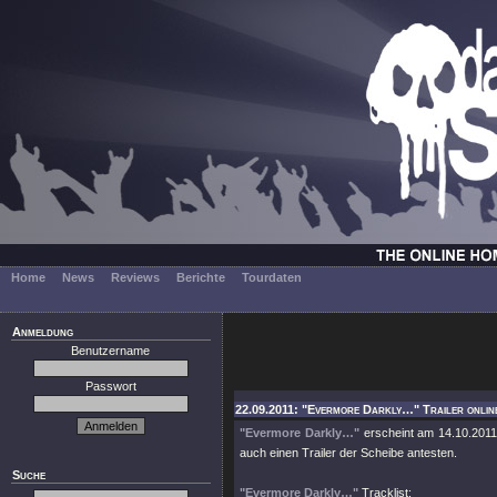
Home
News
Reviews
Berichte
Tourdaten
Anmeldung
Benutzername
Passwort
22.09.2011: "Evermore Darkly…" Trailer online
"Evermore Darkly…"
erscheint am 14.10.2011
auch einen Trailer der Scheibe antesten.
Suche
"Evermore Darkly…"
Tracklist: