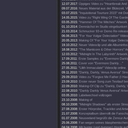
12.07.2017:
Üppiges Video zu "Heartbreak And
09.07.2016:
Neues Material aus der Blütezeit. Vi
03.07.2015:
"Inquisitional Tourture 2015" mit Do
14.05.2015:
Video zu "Right Wing Of The Garde
03.05.2015:
"Hammer Of The Witches" Artwork
01.10.2014:
Demnächst im Studio eingebunkert
21.03.2014:
Schmucker 93-er Demo Re-release
06.06.2013:
"For Your Vulgar Delectation" Videoc
20.05.2013:
Making Of "For Your Vulgar Delecta
19.10.2012:
Neuer Videoclip und alle Albuminfos
18.08.2012:
"The Manticore & Other Horrors" A
12.03.2012:
"Midnight In The Labyrinth" Artwork
17.09.2011:
Erste Samples zu "Evermore Darkly.
25.08.2011:
Cover von "Evermore Darkly…"
27.05.2011:
"Lilith Immaculate" Videoclip online.
09.11.2010:
"Darkly, Darkly, Venus Aversa" St
29.09.2010:
Video zu "Forgive Me Father (I Hav
23.09.2010:
Erster neuer Song zum Testlauf ber
22.09.2010:
Making-Of Clip zu "Darkly, Darkly,
22.08.2010:
"Darkly Darkly Venus Aversa" Artw
03.05.2010:
Labelwechsel vollzogen
23.10.2008:
Making of
08.10.2008:
"Midnight Shadows" als erster Stre
27.08.2008:
Erster Hörprobe, Tracklist und Artw
21.07.2008:
Konzeptalbum überrollt die Fanscha
01.07.2008:
Neuseeland begrüßt die Zensur Aus
25.06.2008:
Fan wegen seines blasphemischen S
04.04.2008:
Mit bunter (und dummer) Horde auf