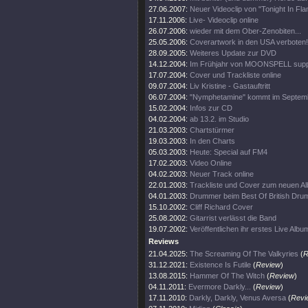
27.06.2007:
Neuer Videoclip von "Tonight In Fl
17.11.2006:
Live- Videoclip online
26.07.2006:
wieder mit dem Ober-Zenobiten...
25.05.2006:
Coverartwork in den USA verboten!
28.09.2005:
Weiteres Update zur DVD
14.12.2004:
Im Frühjahr von MOONSPELL supp
17.07.2004:
Cover und Trackliste online
09.07.2004:
Liv Kristine - Gastauftritt
06.07.2004:
"Nymphetamine" kommt im Septem
15.02.2004:
Infos zur CD
04.02.2004:
ab 13.2. im Studio
21.03.2003:
Chartstürmer
19.03.2003:
In den Charts
05.03.2003:
Heute: Special auf FM4
17.02.2003:
Video Online
04.02.2003:
Neuer Track online
22.01.2003:
Trackliste und Cover zum neuen A
04.01.2003:
Drummer beim Best Of British Dru
15.10.2002:
Cliff Richard Cover
25.08.2002:
Gitarrist verlässt die Band
19.07.2002:
Veröffentlichen ihr erstes Live Albu
Reviews
21.04.2025:
The Screaming Of The Valkyries
(
R
31.12.2021:
Existence Is Futile
(
Review
)
13.08.2015:
Hammer Of The Witch
(
Review
)
04.11.2011:
Evermore Darkly...
(
Review
)
17.11.2010:
Darkly, Darkly, Venus Aversa
(
Revi