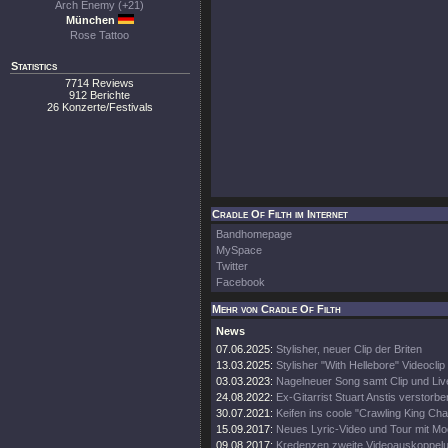
Arch Enemy (+21)
München
Rose Tattoo
Statistics
7714 Reviews
912 Berichte
26 Konzerte/Festivals
Cradle Of Filth im Internet
Bandhomepage
MySpace
Twitter
Facebook
Mehr von Cradle Of Filth
News
07.06.2025:
Stylisher, neuer Clip der Briten
13.03.2025:
Stylisher "With Hellebore" Videoclip
03.03.2023:
Nagelneuer Song samt Clip und Li
24.08.2022:
Ex-Gitarrist Stuart Anstis verstorbe
30.07.2021:
Keifen ins coole "Crawling King Ch
15.09.2017:
Neues Lyric-Video und Tour mit Mo
09.08.2017:
Kredenzen zweite Videoauskoppel