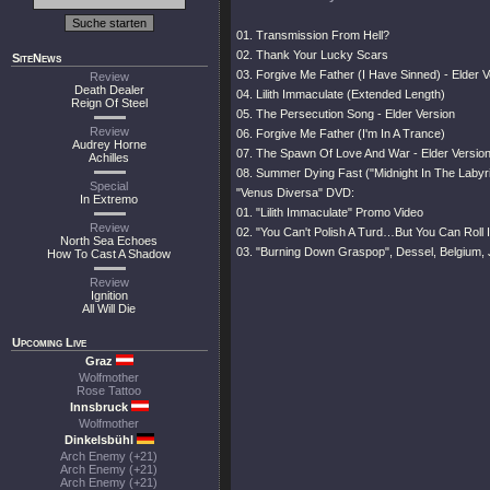
01. Transmission From Hell?
02. Thank Your Lucky Scars
SiteNews
03. Forgive Me Father (I Have Sinned) - Elder V
Review
Death Dealer
04. Lilith Immaculate (Extended Length)
Reign Of Steel
05. The Persecution Song - Elder Version
Review
06. Forgive Me Father (I'm In A Trance)
Audrey Horne
07. The Spawn Of Love And War - Elder Versio
Achilles
08. Summer Dying Fast ("Midnight In The Labyri
Special
"Venus Diversa" DVD:
In Extremo
01. "Lilith Immaculate" Promo Video
Review
02. "You Can't Polish A Turd…But You Can Roll I
North Sea Echoes
03. "Burning Down Graspop", Dessel, Belgium, 
How To Cast A Shadow
Review
Ignition
All Will Die
Upcoming Live
Graz
Wolfmother
Rose Tattoo
Innsbruck
Wolfmother
Dinkelsbühl
Arch Enemy (+21)
Arch Enemy (+21)
Arch Enemy (+21)