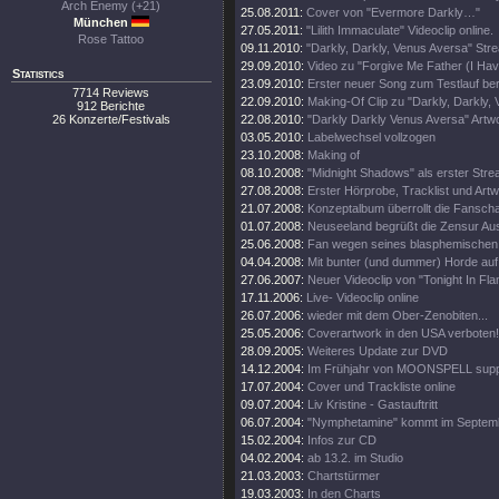
Arch Enemy (+21)
25.08.2011:
Cover von "Evermore Darkly…"
München
27.05.2011:
"Lilith Immaculate" Videoclip online.
Rose Tattoo
09.11.2010:
"Darkly, Darkly, Venus Aversa" St
29.09.2010:
Video zu "Forgive Me Father (I Hav
Statistics
23.09.2010:
Erster neuer Song zum Testlauf ber
7714 Reviews
22.09.2010:
Making-Of Clip zu "Darkly, Darkly,
912 Berichte
26 Konzerte/Festivals
22.08.2010:
"Darkly Darkly Venus Aversa" Artw
03.05.2010:
Labelwechsel vollzogen
23.10.2008:
Making of
08.10.2008:
"Midnight Shadows" als erster Stre
27.08.2008:
Erster Hörprobe, Tracklist und Artw
21.07.2008:
Konzeptalbum überrollt die Fanscha
01.07.2008:
Neuseeland begrüßt die Zensur Aus
25.06.2008:
Fan wegen seines blasphemischen S
04.04.2008:
Mit bunter (und dummer) Horde auf
27.06.2007:
Neuer Videoclip von "Tonight In Fl
17.11.2006:
Live- Videoclip online
26.07.2006:
wieder mit dem Ober-Zenobiten...
25.05.2006:
Coverartwork in den USA verboten!
28.09.2005:
Weiteres Update zur DVD
14.12.2004:
Im Frühjahr von MOONSPELL supp
17.07.2004:
Cover und Trackliste online
09.07.2004:
Liv Kristine - Gastauftritt
06.07.2004:
"Nymphetamine" kommt im Septem
15.02.2004:
Infos zur CD
04.02.2004:
ab 13.2. im Studio
21.03.2003:
Chartstürmer
19.03.2003:
In den Charts