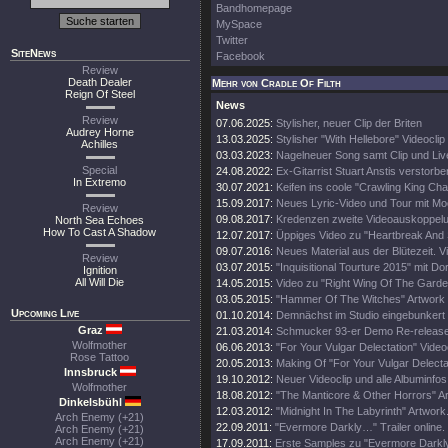
Bandhomepage
MySpace
Twitter
SiteNews
Facebook
Review
Death Dealer
Mehr von Cradle Of Filth
Reign Of Steel
News
Review
07.06.2025:
Stylisher, neuer Clip der Briten
Audrey Horne
13.03.2025:
Stylisher "With Hellebore" Videoclip
Achilles
03.03.2023:
Nagelneuer Song samt Clip und Li
Special
24.08.2022:
Ex-Gitarrist Stuart Anstis verstorbe
In Extremo
30.07.2021:
Keifen ins coole "Crawling King Ch
15.09.2017:
Neues Lyric-Video und Tour mit Mo
Review
09.08.2017:
Kredenzen zweite Videoauskoppel
North Sea Echoes
How To Cast A Shadow
12.07.2017:
Üppiges Video zu "Heartbreak And
09.07.2016:
Neues Material aus der Blütezeit. Vi
Review
03.07.2015:
"Inquisitional Tourture 2015" mit Do
Ignition
All Will Die
14.05.2015:
Video zu "Right Wing Of The Garde
03.05.2015:
"Hammer Of The Witches" Artwork
Upcoming Live
01.10.2014:
Demnächst im Studio eingebunkert
Graz
21.03.2014:
Schmucker 93-er Demo Re-release
Wolfmother
06.06.2013:
"For Your Vulgar Delectation" Videoc
Rose Tattoo
20.05.2013:
Making Of "For Your Vulgar Delecta
Innsbruck
19.10.2012:
Neuer Videoclip und alle Albuminfos
Wolfmother
18.08.2012:
"The Manticore & Other Horrors" A
Dinkelsbühl
12.03.2012:
"Midnight In The Labyrinth" Artwork
Arch Enemy (+21)
22.09.2011:
"Evermore Darkly…" Trailer online.
Arch Enemy (+21)
Arch Enemy (+21)
17.09.2011:
Erste Samples zu "Evermore Darkly.