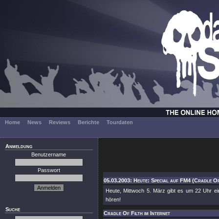
Home
News
Reviews
Berichte
Tourdaten
Anmeldung
Benutzername
Passwort
05.03.2003: Heute: Special auf FM4 (Cradle Of
Heute, Mittwoch 5. März gibt es um 22 Uhr e
hören!
Suche
Cradle Of Filth im Internet