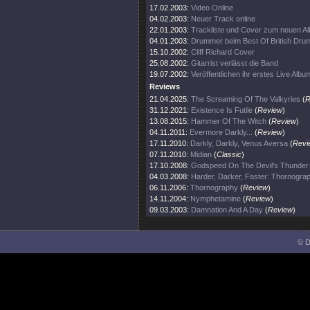
17.02.2003:
Video Online
04.02.2003:
Neuer Track online
22.01.2003:
Trackliste und Cover zum neuen A
04.01.2003:
Drummer beim Best Of British Dru
15.10.2002:
Cliff Richard Cover
25.08.2002:
Gitarrist verlässt die Band
19.07.2002:
Veröffentlichen ihr erstes Live Albu
Reviews
21.04.2025:
The Screaming Of The Valkyries
(
R
31.12.2021:
Existence Is Futile
(
Review
)
13.08.2015:
Hammer Of The Witch
(
Review
)
04.11.2011:
Evermore Darkly...
(
Review
)
17.11.2010:
Darkly, Darkly, Venus Aversa
(
Revi
07.11.2010:
Midian
(
Classic
)
17.10.2008:
Godspeed On The Devil's Thunder
04.03.2008:
Harder, Darker, Faster: Thornogra
06.11.2006:
Thornography
(
Review
)
14.11.2004:
Nymphetamine
(
Review
)
09.03.2003:
Damnation And A Day
(
Review
)
© D