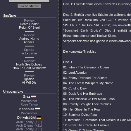
Disc 1: Livemitschnitt eines Konzertes in Notti
Disc 2: Enthält zwei live Stücke die während
SiteNews
Succubi", ein Radio mix von COF`s Versi
Review
Death Dealer
SISTER`s "The Fire Still Burns", ein unverö
Reign Of Steel
"Scorched Earth Erotica". Disc 2 enthält
Review
Bildschirmschoner und Toolbar Skins.
Audrey Horne
Verpackt sein wird das ganze in einem aufwendi
Achilles
Special
Die komplette Tracklist:
In Extremo
Review
Disc 1
North Sea Echoes
01. Intro - The Ceremony Opens
How To Cast A Shadow
02. Lord Abortion
Review
03. Ebony Dressed For Sunset
Ignition
All Will Die
04. The Forest Whispers My Name
05. Cthulhu Dawn
Upcoming Live
06. Dusk And Her Embrace
Graz
07. The Principle Of Evil Made Flesh
Wolfmother
08. Cruelty Brought Thee Orchids
Rose Tattoo
Innsbruck
09. Her Ghost In The Fog
Wolfmother
10. Summer Dying Fast
Dinkelsbühl
11. Interlude - Creatures That Kissed In Cold Mi
Arch Enemy (+21)
12. From The Cradle To Enslave
Arch Enemy (+21)
Arch Enemy (+21)
13. Queen Of Winter Throned