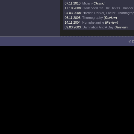
07.11.2010:
Midian
(
Classic
)
17.10.2008:
Godspeed On The Devil's Thunder
04.03.2008:
Harder, Darker, Faster: Thornogra
06.11.2006:
Thornography
(
Review
)
14.11.2004:
Nymphetamine
(
Review
)
09.03.2003:
Damnation And A Day
(
Review
)
© D