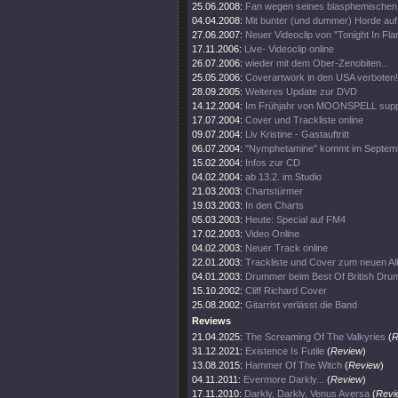
25.06.2008:
Fan wegen seines blasphemischen S
04.04.2008:
Mit bunter (und dummer) Horde auf
27.06.2007:
Neuer Videoclip von "Tonight In Fl
17.11.2006:
Live- Videoclip online
26.07.2006:
wieder mit dem Ober-Zenobiten...
25.05.2006:
Coverartwork in den USA verboten!
28.09.2005:
Weiteres Update zur DVD
14.12.2004:
Im Frühjahr von MOONSPELL supp
17.07.2004:
Cover und Trackliste online
09.07.2004:
Liv Kristine - Gastauftritt
06.07.2004:
"Nymphetamine" kommt im Septem
15.02.2004:
Infos zur CD
04.02.2004:
ab 13.2. im Studio
21.03.2003:
Chartstürmer
19.03.2003:
In den Charts
05.03.2003:
Heute: Special auf FM4
17.02.2003:
Video Online
04.02.2003:
Neuer Track online
22.01.2003:
Trackliste und Cover zum neuen A
04.01.2003:
Drummer beim Best Of British Dru
15.10.2002:
Cliff Richard Cover
25.08.2002:
Gitarrist verlässt die Band
Reviews
21.04.2025:
The Screaming Of The Valkyries
(
R
31.12.2021:
Existence Is Futile
(
Review
)
13.08.2015:
Hammer Of The Witch
(
Review
)
04.11.2011:
Evermore Darkly...
(
Review
)
17.11.2010:
Darkly, Darkly, Venus Aversa
(
Revi