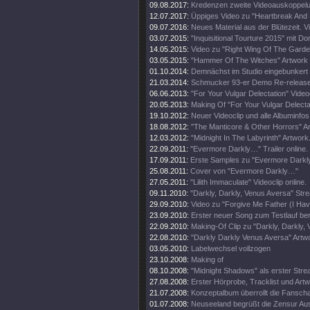
09.08.2017:
Kredenzen zweite Videoauskoppel
12.07.2017:
Üppiges Video zu "Heartbreak And
09.07.2016:
Neues Material aus der Blütezeit. Vi
03.07.2015:
"Inquisitional Tourture 2015" mit Do
14.05.2015:
Video zu "Right Wing Of The Garde
03.05.2015:
"Hammer Of The Witches" Artwork
01.10.2014:
Demnächst im Studio eingebunkert
21.03.2014:
Schmucker 93-er Demo Re-release
06.06.2013:
"For Your Vulgar Delectation" Videoc
20.05.2013:
Making Of "For Your Vulgar Delecta
19.10.2012:
Neuer Videoclip und alle Albuminfos
18.08.2012:
"The Manticore & Other Horrors" A
12.03.2012:
"Midnight In The Labyrinth" Artwork
22.09.2011:
"Evermore Darkly…" Trailer online.
17.09.2011:
Erste Samples zu "Evermore Darkly.
25.08.2011:
Cover von "Evermore Darkly…"
27.05.2011:
"Lilith Immaculate" Videoclip online.
09.11.2010:
"Darkly, Darkly, Venus Aversa" St
29.09.2010:
Video zu "Forgive Me Father (I Hav
23.09.2010:
Erster neuer Song zum Testlauf ber
22.09.2010:
Making-Of Clip zu "Darkly, Darkly,
22.08.2010:
"Darkly Darkly Venus Aversa" Artw
03.05.2010:
Labelwechsel vollzogen
23.10.2008:
Making of
08.10.2008:
"Midnight Shadows" als erster Stre
27.08.2008:
Erster Hörprobe, Tracklist und Artw
21.07.2008:
Konzeptalbum überrollt die Fanscha
01.07.2008:
Neuseeland begrüßt die Zensur Aus