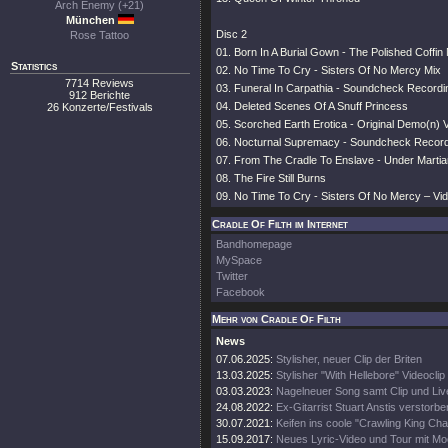
Arch Enemy (+21)
München
Disc 2
Rose Tattoo
01. Born In A Burial Gown - The Polished Coffin
Statistics
02. No Time To Cry - Sisters Of No Mercy Mix
7714 Reviews
03. Funeral In Carpathia - Soundcheck Recordi
912 Berichte
04. Deleted Scenes Of A Snuff Princess
26 Konzerte/Festivals
05. Scorched Earth Erotica - Original Demo(n) 
06. Nocturnal Supremacy - Soundcheck Record
07. From The Cradle To Enslave - Under Martia
08. The Fire Still Burns
09. No Time To Cry - Sisters Of No Mercy – Vi
Cradle Of Filth im Internet
Bandhomepage
MySpace
Twitter
Facebook
Mehr von Cradle Of Filth
News
07.06.2025:
Stylisher, neuer Clip der Briten
13.03.2025:
Stylisher "With Hellebore" Videoclip
03.03.2023:
Nagelneuer Song samt Clip und Li
24.08.2022:
Ex-Gitarrist Stuart Anstis verstorbe
30.07.2021:
Keifen ins coole "Crawling King Ch
15.09.2017:
Neues Lyric-Video und Tour mit Mo