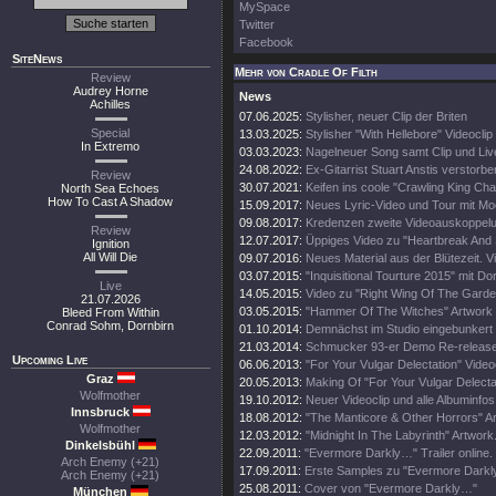
MySpace
Twitter
Facebook
SiteNews
Mehr von Cradle Of Filth
Review
Audrey Horne
News
Achilles
07.06.2025:
Stylisher, neuer Clip der Briten
Special
13.03.2025:
Stylisher "With Hellebore" Videoclip
In Extremo
03.03.2023:
Nagelneuer Song samt Clip und Li
24.08.2022:
Ex-Gitarrist Stuart Anstis verstorbe
Review
30.07.2021:
Keifen ins coole "Crawling King Ch
North Sea Echoes
How To Cast A Shadow
15.09.2017:
Neues Lyric-Video und Tour mit Mo
09.08.2017:
Kredenzen zweite Videoauskoppel
Review
12.07.2017:
Üppiges Video zu "Heartbreak And
Ignition
All Will Die
09.07.2016:
Neues Material aus der Blütezeit. Vi
03.07.2015:
"Inquisitional Tourture 2015" mit Do
Live
14.05.2015:
Video zu "Right Wing Of The Garde
21.07.2026
03.05.2015:
"Hammer Of The Witches" Artwork
Bleed From Within
Conrad Sohm, Dornbirn
01.10.2014:
Demnächst im Studio eingebunkert
21.03.2014:
Schmucker 93-er Demo Re-release
Upcoming Live
06.06.2013:
"For Your Vulgar Delectation" Videoc
Graz
20.05.2013:
Making Of "For Your Vulgar Delecta
Wolfmother
19.10.2012:
Neuer Videoclip und alle Albuminfos
Innsbruck
18.08.2012:
"The Manticore & Other Horrors" A
Wolfmother
12.03.2012:
"Midnight In The Labyrinth" Artwork
Dinkelsbühl
22.09.2011:
"Evermore Darkly…" Trailer online.
Arch Enemy (+21)
17.09.2011:
Erste Samples zu "Evermore Darkly.
Arch Enemy (+21)
25.08.2011:
Cover von "Evermore Darkly…"
München