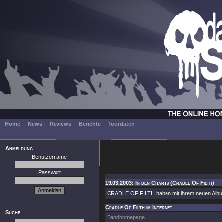
Home
News
Reviews
Berichte
Tourdaten
Anmeldung
Benutzername
Passwort
19.03.2003: In den Charts (Cradle Of Filth)
CRADLE OF FILTH haben mit ihrem neuen Album 
Cradle Of Filth im Internet
Suche
Bandhomepage