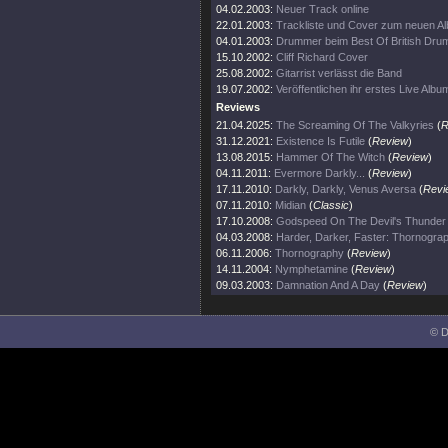
04.02.2003:
Neuer Track online
22.01.2003:
Trackliste und Cover zum neuen A
04.01.2003:
Drummer beim Best Of British Dru
15.10.2002:
Cliff Richard Cover
25.08.2002:
Gitarrist verlässt die Band
19.07.2002:
Veröffentlichen ihr erstes Live Albu
Reviews
21.04.2025:
The Screaming Of The Valkyries
(
R
31.12.2021:
Existence Is Futile
(
Review
)
13.08.2015:
Hammer Of The Witch
(
Review
)
04.11.2011:
Evermore Darkly...
(
Review
)
17.11.2010:
Darkly, Darkly, Venus Aversa
(
Revi
07.11.2010:
Midian
(
Classic
)
17.10.2008:
Godspeed On The Devil's Thunder
04.03.2008:
Harder, Darker, Faster: Thornogra
06.11.2006:
Thornography
(
Review
)
14.11.2004:
Nymphetamine
(
Review
)
09.03.2003:
Damnation And A Day
(
Review
)
© D