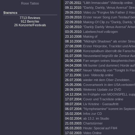
27.05.2011:
"Lilith Immaculate" Videoclip online.
Rose Tattoo
09.11.2010:
"Darkly, Darkly, Venus Aversa" St
29.09.2010:
Video zu "Forgive Me Father (I Hav
Statistics
23.09.2010:
Erster neuer Song zum Testlauf ber
7713 Reviews
912 Berichte
22.09.2010:
Making-Of Clip zu "Darkly, Darkly,
26 Konzerte/Festivals
22.08.2010:
"Darkly Darkly Venus Aversa" Artw
03.05.2010:
Labelwechsel vollzogen
23.10.2008:
Making of
08.10.2008:
"Midnight Shadows" als erster Stre
27.08.2008:
Erster Hörprobe, Tracklist und Artw
21.07.2008:
Konzeptalbum überrollt die Fanscha
01.07.2008:
Neuseeland begrüßt die Zensur Aus
25.06.2008:
Fan wegen seines blasphemischen S
04.04.2008:
Mit bunter (und dummer) Horde auf
27.06.2007:
Neuer Videoclip von "Tonight In Fl
17.11.2006:
Live- Videoclip online
26.07.2006:
wieder mit dem Ober-Zenobiten...
25.05.2006:
Coverartwork in den USA verboten!
28.09.2005:
Weiteres Update zur DVD
14.12.2004:
Im Frühjahr von MOONSPELL supp
17.07.2004:
Cover und Trackliste online
09.07.2004:
Liv Kristine - Gastauftritt
06.07.2004:
"Nymphetamine" kommt im Septem
15.02.2004:
Infos zur CD
04.02.2004:
ab 13.2. im Studio
21.03.2003:
Chartstürmer
05.03.2003:
Heute: Special auf FM4
17.02.2003:
Video Online