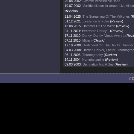
25.08.2002:
Gitarrist verlässt die Band
19.07.2002:
Veröffentlichen ihr erstes Live Albu
Reviews
21.04.2025:
The Screaming Of The Valkyries
(
R
31.12.2021:
Existence Is Futile
(
Review
)
13.08.2015:
Hammer Of The Witch
(
Review
)
04.11.2011:
Evermore Darkly...
(
Review
)
17.11.2010:
Darkly, Darkly, Venus Aversa
(
Revi
07.11.2010:
Midian
(
Classic
)
17.10.2008:
Godspeed On The Devil's Thunder
04.03.2008:
Harder, Darker, Faster: Thornogra
06.11.2006:
Thornography
(
Review
)
14.11.2004:
Nymphetamine
(
Review
)
09.03.2003:
Damnation And A Day
(
Review
)
© D