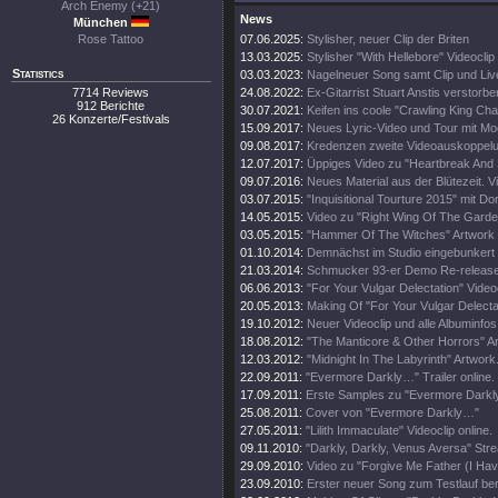
Arch Enemy (+21)
News
München
Rose Tattoo
07.06.2025:
Stylisher, neuer Clip der Briten
13.03.2025:
Stylisher "With Hellebore" Videoclip
Statistics
03.03.2023:
Nagelneuer Song samt Clip und Li
7714 Reviews
24.08.2022:
Ex-Gitarrist Stuart Anstis verstorbe
912 Berichte
30.07.2021:
Keifen ins coole "Crawling King Ch
26 Konzerte/Festivals
15.09.2017:
Neues Lyric-Video und Tour mit Mo
09.08.2017:
Kredenzen zweite Videoauskoppel
12.07.2017:
Üppiges Video zu "Heartbreak And
09.07.2016:
Neues Material aus der Blütezeit. Vi
03.07.2015:
"Inquisitional Tourture 2015" mit Do
14.05.2015:
Video zu "Right Wing Of The Garde
03.05.2015:
"Hammer Of The Witches" Artwork
01.10.2014:
Demnächst im Studio eingebunkert
21.03.2014:
Schmucker 93-er Demo Re-release
06.06.2013:
"For Your Vulgar Delectation" Videoc
20.05.2013:
Making Of "For Your Vulgar Delecta
19.10.2012:
Neuer Videoclip und alle Albuminfos
18.08.2012:
"The Manticore & Other Horrors" A
12.03.2012:
"Midnight In The Labyrinth" Artwork
22.09.2011:
"Evermore Darkly…" Trailer online.
17.09.2011:
Erste Samples zu "Evermore Darkly.
25.08.2011:
Cover von "Evermore Darkly…"
27.05.2011:
"Lilith Immaculate" Videoclip online.
09.11.2010:
"Darkly, Darkly, Venus Aversa" St
29.09.2010:
Video zu "Forgive Me Father (I Hav
23.09.2010:
Erster neuer Song zum Testlauf ber