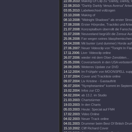
22.09.2010:
Making-Of Clip zu "Darkly, Darkly,
22.08.2010:
"Darkly Darkly Venus Aversa" Artw
03.05.2010:
Labelwechsel vollzogen
23.10.2008:
Making of
08.10.2008:
"Midnight Shadows" als erster Stre
27.08.2008:
Erster Hörprobe, Tracklist und Artw
21.07.2008:
Konzeptalbum überrollt die Fanscha
01.07.2008:
Neuseeland begrüßt die Zensur Aus
25.06.2008:
Fan wegen seines blasphemischen S
04.04.2008:
Mit bunter (und dummer) Horde auf
27.06.2007:
Neuer Videoclip von "Tonight In Fl
17.11.2006:
Live- Videoclip online
26.07.2006:
wieder mit dem Ober-Zenobiten...
25.05.2006:
Coverartwork in den USA verboten!
28.09.2005:
Weiteres Update zur DVD
14.12.2004:
Im Frühjahr von MOONSPELL supp
17.07.2004:
Cover und Trackliste online
09.07.2004:
Liv Kristine - Gastauftritt
06.07.2004:
"Nymphetamine" kommt im Septem
15.02.2004:
Infos zur CD
04.02.2004:
ab 13.2. im Studio
21.03.2003:
Chartstürmer
19.03.2003:
In den Charts
05.03.2003:
Heute: Special auf FM4
17.02.2003:
Video Online
04.02.2003:
Neuer Track online
04.01.2003:
Drummer beim Best Of British Dru
15.10.2002:
Cliff Richard Cover