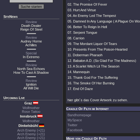
02. The Promise Of Fever
03. Hurt And Virtue
04. An Enemy Led The Tempest
SiteNews
05. Damned In Any Language ( A Plague On Wo
Review
Death Dealer
06. Better To Reign In Hell
Reign Of Steel
07. Serpent Tongue
Review
08. Carrion
Audrey Horne
09. The Mordant Liquor Of Tears
Achilles
10. Presents From The Poison-Hearted
Special
11. Doberman Pharaoh
In Extremo
12. Babalon A.D. (So Glad For The Madness)
Review
13. A Scarlet Witch Lit The Season
North Sea Echoes
14. Mannequin
How To Cast A Shadow
15. Thank God For The Suffering
Review
16. The Smoke Of Her Burning
Ignition
All Will Die
17. End Of Daze
Upcoming Live
hier gibt´s das Cover Artwork zu sehen.
Graz
Wolfmother
Cradle Of Filth im Internet
Rose Tattoo
Bandhomepage
Innsbruck
MySpace
Wolfmother
Twitter
Dinkelsbühl
Facebook
Arch Enemy (+21)
Arch Enemy (+21)
Arch Enemy (+21)
Mehr von Cradle Of Filth