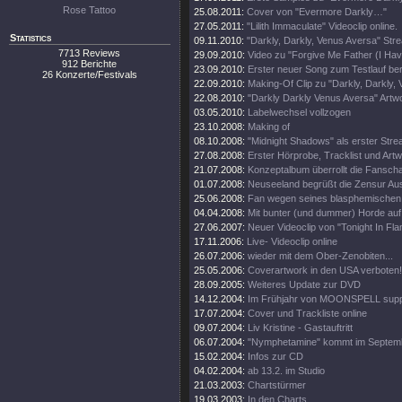
Rose Tattoo
25.08.2011:
Cover von "Evermore Darkly…"
27.05.2011:
"Lilith Immaculate" Videoclip online.
Statistics
09.11.2010:
"Darkly, Darkly, Venus Aversa" St
7713 Reviews
29.09.2010:
Video zu "Forgive Me Father (I Hav
912 Berichte
23.09.2010:
Erster neuer Song zum Testlauf ber
26 Konzerte/Festivals
22.09.2010:
Making-Of Clip zu "Darkly, Darkly,
22.08.2010:
"Darkly Darkly Venus Aversa" Artw
03.05.2010:
Labelwechsel vollzogen
23.10.2008:
Making of
08.10.2008:
"Midnight Shadows" als erster Stre
27.08.2008:
Erster Hörprobe, Tracklist und Artw
21.07.2008:
Konzeptalbum überrollt die Fanscha
01.07.2008:
Neuseeland begrüßt die Zensur Aus
25.06.2008:
Fan wegen seines blasphemischen S
04.04.2008:
Mit bunter (und dummer) Horde auf
27.06.2007:
Neuer Videoclip von "Tonight In Fl
17.11.2006:
Live- Videoclip online
26.07.2006:
wieder mit dem Ober-Zenobiten...
25.05.2006:
Coverartwork in den USA verboten!
28.09.2005:
Weiteres Update zur DVD
14.12.2004:
Im Frühjahr von MOONSPELL supp
17.07.2004:
Cover und Trackliste online
09.07.2004:
Liv Kristine - Gastauftritt
06.07.2004:
"Nymphetamine" kommt im Septem
15.02.2004:
Infos zur CD
04.02.2004:
ab 13.2. im Studio
21.03.2003:
Chartstürmer
19.03.2003:
In den Charts