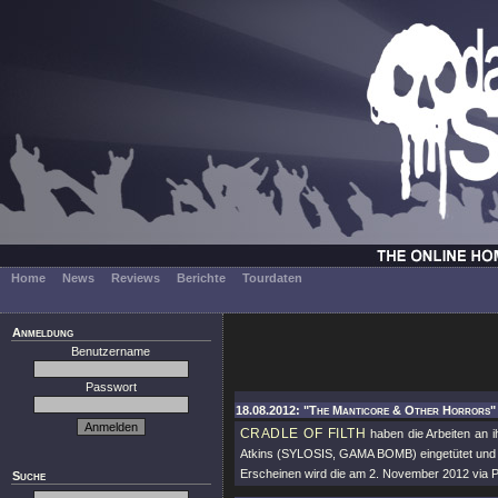
Home
News
Reviews
Berichte
Tourdaten
Anmeldung
Benutzername
Passwort
18.08.2012: "The Manticore & Other Horrors"
CRADLE OF FILTH
haben die Arbeiten an 
Atkins (SYLOSIS, GAMA BOMB) eingetütet und t
Erscheinen wird die am 2. November 2012 via 
Suche