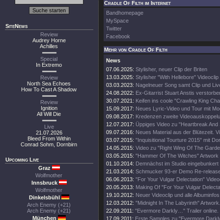
Cradle Of Filth im Internet
Bandhomepage
MySpace
SiteNews
Twitter
Review
Facebook
Audrey Horne
Achilles
Mehr von Cradle Of Filth
Special
News
In Extremo
07.06.2025:
Stylisher, neuer Clip der Briten
13.03.2025:
Stylisher "With Hellebore" Videoclip
Review
North Sea Echoes
03.03.2023:
Nagelneuer Song samt Clip und Li
How To Cast A Shadow
24.08.2022:
Ex-Gitarrist Stuart Anstis verstorbe
30.07.2021:
Keifen ins coole "Crawling King Ch
Review
Ignition
15.09.2017:
Neues Lyric-Video und Tour mit Mo
All Will Die
09.08.2017:
Kredenzen zweite Videoauskoppel
12.07.2017:
Üppiges Video zu "Heartbreak And
Live
09.07.2016:
Neues Material aus der Blütezeit. Vi
21.07.2026
Bleed From Within
03.07.2015:
"Inquisitional Tourture 2015" mit Do
Conrad Sohm, Dornbirn
14.05.2015:
Video zu "Right Wing Of The Garde
03.05.2015:
"Hammer Of The Witches" Artwork
Upcoming Live
01.10.2014:
Demnächst im Studio eingebunkert
Graz
21.03.2014:
Schmucker 93-er Demo Re-release
Wolfmother
06.06.2013:
"For Your Vulgar Delectation" Videoc
Innsbruck
20.05.2013:
Making Of "For Your Vulgar Delecta
Wolfmother
19.10.2012:
Neuer Videoclip und alle Albuminfos
Dinkelsbühl
12.03.2012:
"Midnight In The Labyrinth" Artwork
Arch Enemy (+21)
Arch Enemy (+21)
22.09.2011:
"Evermore Darkly…" Trailer online.
München
17.09.2011:
Erste Samples zu "Evermore Darkly.