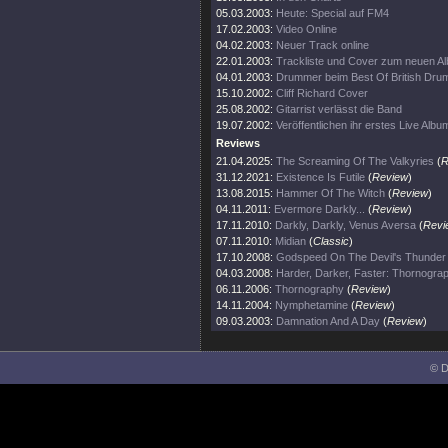
05.03.2003:
Heute: Special auf FM4
17.02.2003:
Video Online
04.02.2003:
Neuer Track online
22.01.2003:
Trackliste und Cover zum neuen A
04.01.2003:
Drummer beim Best Of British Dru
15.10.2002:
Cliff Richard Cover
25.08.2002:
Gitarrist verlässt die Band
19.07.2002:
Veröffentlichen ihr erstes Live Albu
Reviews
21.04.2025:
The Screaming Of The Valkyries
(
R
31.12.2021:
Existence Is Futile
(
Review
)
13.08.2015:
Hammer Of The Witch
(
Review
)
04.11.2011:
Evermore Darkly...
(
Review
)
17.11.2010:
Darkly, Darkly, Venus Aversa
(
Revi
07.11.2010:
Midian
(
Classic
)
17.10.2008:
Godspeed On The Devil's Thunder
04.03.2008:
Harder, Darker, Faster: Thornogra
06.11.2006:
Thornography
(
Review
)
14.11.2004:
Nymphetamine
(
Review
)
09.03.2003:
Damnation And A Day
(
Review
)
© D