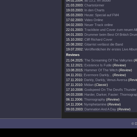
04.02.2004:
ab 13.2. im Studio
21.03.2003:
Chartstürmer
19.03.2003:
In den Charts
05.03.2003:
Heute: Special auf FM4
17.02.2003:
Video Online
04.02.2003:
Neuer Track online
22.01.2003:
Trackliste und Cover zum neuen A
04.01.2003:
Drummer beim Best Of British Dru
15.10.2002:
Cliff Richard Cover
25.08.2002:
Gitarrist verlässt die Band
19.07.2002:
Veröffentlichen ihr erstes Live Albu
Reviews
21.04.2025:
The Screaming Of The Valkyries
(
R
31.12.2021:
Existence Is Futile
(
Review
)
13.08.2015:
Hammer Of The Witch
(
Review
)
04.11.2011:
Evermore Darkly...
(
Review
)
17.11.2010:
Darkly, Darkly, Venus Aversa
(
Revi
07.11.2010:
Midian
(
Classic
)
17.10.2008:
Godspeed On The Devil's Thunder
04.03.2008:
Harder, Darker, Faster: Thornogra
06.11.2006:
Thornography
(
Review
)
14.11.2004:
Nymphetamine
(
Review
)
09.03.2003:
Damnation And A Day
(
Review
)
© D