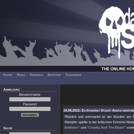
Home
News
Reviews
Berichte
Tourdaten
Anmeldung
Benutzername
Passwort
24.08.2022: Ex-Gitarrist Stuart Anstis verstor
Plötzlich und unerwartet ist der Musiker am 
Klampfer spielte in der britischen Extreme-Met
Embrace"
und
"Cruelty And The Beast"
sowi
Suche