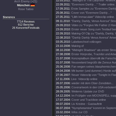
12.03.2012:
"Midnight In The Labyrinth" Artwork
Arch Enemy (+21)
22.09.2011:
"Evermore Darkly…" Trailer online.
München
17.09.2011:
Erste Samples zu "Evermore Darkly.
Rose Tattoo
25.08.2011:
Cover von "Evermore Darkly…"
27.05.2011:
"Lilith Immaculate" Videoclip online.
Statistics
09.11.2010:
"Darkly, Darkly, Venus Aversa" St
7714 Reviews
912 Berichte
29.09.2010:
Video zu "Forgive Me Father (I Hav
26 Konzerte/Festivals
23.09.2010:
Erster neuer Song zum Testlauf ber
22.09.2010:
Making-Of Clip zu "Darkly, Darkly,
22.08.2010:
"Darkly Darkly Venus Aversa" Artw
03.05.2010:
Labelwechsel vollzogen
23.10.2008:
Making of
08.10.2008:
"Midnight Shadows" als erster Stre
27.08.2008:
Erster Hörprobe, Tracklist und Artw
21.07.2008:
Konzeptalbum überrollt die Fanscha
01.07.2008:
Neuseeland begrüßt die Zensur Aus
25.06.2008:
Fan wegen seines blasphemischen S
04.04.2008:
Mit bunter (und dummer) Horde auf
27.06.2007:
Neuer Videoclip von "Tonight In Fl
17.11.2006:
Live- Videoclip online
26.07.2006:
wieder mit dem Ober-Zenobiten...
25.05.2006:
Coverartwork in den USA verboten!
28.09.2005:
Weiteres Update zur DVD
14.12.2004:
Im Frühjahr von MOONSPELL supp
17.07.2004:
Cover und Trackliste online
09.07.2004:
Liv Kristine - Gastauftritt
06.07.2004:
"Nymphetamine" kommt im Septem
15.02.2004:
Infos zur CD