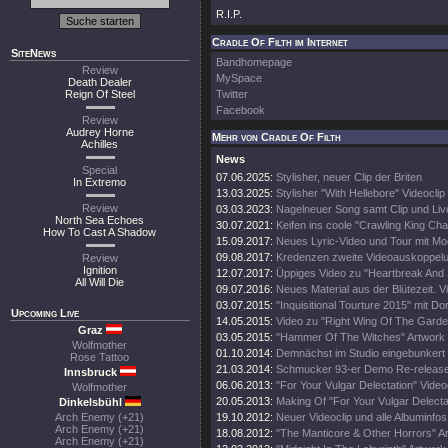
R.I.P.
Cradle Of Filth im Internet
SiteNews
Bandhomepage
Review
MySpace
Death Dealer
Reign Of Steel
Twitter
Facebook
Review
Audrey Horne
Mehr von Cradle Of Filth
Achilles
News
Special
07.06.2025:
Stylisher, neuer Clip der Briten
In Extremo
13.03.2025:
Stylisher "With Hellebore" Videoclip
Review
03.03.2023:
Nagelneuer Song samt Clip und Li
North Sea Echoes
30.07.2021:
Keifen ins coole "Crawling King Ch
How To Cast A Shadow
15.09.2017:
Neues Lyric-Video und Tour mit Mo
09.08.2017:
Kredenzen zweite Videoauskoppel
Review
Ignition
12.07.2017:
Üppiges Video zu "Heartbreak And
All Will Die
09.07.2016:
Neues Material aus der Blütezeit. Vi
03.07.2015:
"Inquisitional Tourture 2015" mit Do
Upcoming Live
14.05.2015:
Video zu "Right Wing Of The Garde
Graz
03.05.2015:
"Hammer Of The Witches" Artwork
Wolfmother
01.10.2014:
Demnächst im Studio eingebunkert
Rose Tattoo
21.03.2014:
Schmucker 93-er Demo Re-release
Innsbruck
06.06.2013:
"For Your Vulgar Delectation" Videoc
Wolfmother
20.05.2013:
Making Of "For Your Vulgar Delecta
Dinkelsbühl
Arch Enemy (+21)
19.10.2012:
Neuer Videoclip und alle Albuminfos
Arch Enemy (+21)
18.08.2012:
"The Manticore & Other Horrors" A
Arch Enemy (+21)