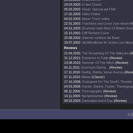
19.03.2003:
In den Charts
05.03.2003:
Heute: Special auf FM4
17.02.2003:
Video Online
04.02.2003:
Neuer Track online
22.01.2003:
Trackliste und Cover zum neuen A
04.01.2003:
Drummer beim Best Of British Dru
15.10.2002:
Cliff Richard Cover
25.08.2002:
Gitarrist verlässt die Band
19.07.2002:
Veröffentlichen ihr erstes Live Albu
Reviews
21.04.2025:
The Screaming Of The Valkyries
(
R
31.12.2021:
Existence Is Futile
(
Review
)
13.08.2015:
Hammer Of The Witch
(
Review
)
04.11.2011:
Evermore Darkly...
(
Review
)
17.11.2010:
Darkly, Darkly, Venus Aversa
(
Revi
07.11.2010:
Midian
(
Classic
)
17.10.2008:
Godspeed On The Devil's Thunder
04.03.2008:
Harder, Darker, Faster: Thornogra
06.11.2006:
Thornography
(
Review
)
14.11.2004:
Nymphetamine
(
Review
)
09.03.2003:
Damnation And A Day
(
Review
)
© D