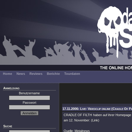
Home
News
Reviews
Berichte
Tourdaten
Anmeldung
Benutzername
Passwort
17.11.2006: Live- Videoclip online (Cradle Of Fi
CRADLE OF FILTH haben auf ihrer Homepage ein 
am 12. November: (Link)
Suche
Quelle: Metalnews