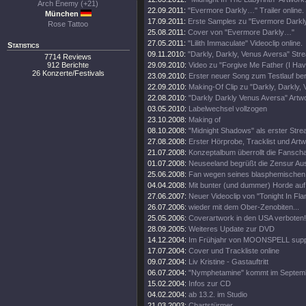
Arch Enemy (+21)
22.09.2011:
"Evermore Darkly…" Trailer online.
München
17.09.2011:
Erste Samples zu "Evermore Darkly.
Rose Tattoo
25.08.2011:
Cover von "Evermore Darkly…"
27.05.2011:
"Lilith Immaculate" Videoclip online.
Statistics
09.11.2010:
"Darkly, Darkly, Venus Aversa" St
7714 Reviews
912 Berichte
29.09.2010:
Video zu "Forgive Me Father (I Hav
26 Konzerte/Festivals
23.09.2010:
Erster neuer Song zum Testlauf ber
22.09.2010:
Making-Of Clip zu "Darkly, Darkly,
22.08.2010:
"Darkly Darkly Venus Aversa" Artw
03.05.2010:
Labelwechsel vollzogen
23.10.2008:
Making of
08.10.2008:
"Midnight Shadows" als erster Stre
27.08.2008:
Erster Hörprobe, Tracklist und Artw
21.07.2008:
Konzeptalbum überrollt die Fanscha
01.07.2008:
Neuseeland begrüßt die Zensur Aus
25.06.2008:
Fan wegen seines blasphemischen S
04.04.2008:
Mit bunter (und dummer) Horde auf
27.06.2007:
Neuer Videoclip von "Tonight In Fl
26.07.2006:
wieder mit dem Ober-Zenobiten...
25.05.2006:
Coverartwork in den USA verboten!
28.09.2005:
Weiteres Update zur DVD
14.12.2004:
Im Frühjahr von MOONSPELL supp
17.07.2004:
Cover und Trackliste online
09.07.2004:
Liv Kristine - Gastauftritt
06.07.2004:
"Nymphetamine" kommt im Septem
15.02.2004:
Infos zur CD
04.02.2004:
ab 13.2. im Studio
21.03.2003:
Chartstürmer