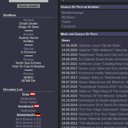
Cradle Of Filth im Internet
Bandhomepage
SiteNews
MySpace
Review
Twitter
Death Dealer
Facebook
Reign Of Steel
Mehr von Cradle Of Filth
Review
Audrey Horne
News
Achilles
07.06.2025:
Stylisher, neuer Clip der Briten
Special
13.03.2025:
Stylisher "With Hellebore" Videoclip
In Extremo
03.03.2023:
Nagelneuer Song samt Clip und Li
24.08.2022:
Ex-Gitarrist Stuart Anstis verstorbe
Review
North Sea Echoes
30.07.2021:
Keifen ins coole "Crawling King Ch
How To Cast A Shadow
15.09.2017:
Neues Lyric-Video und Tour mit Mo
09.08.2017:
Kredenzen zweite Videoauskoppel
Review
Ignition
12.07.2017:
Üppiges Video zu "Heartbreak And
All Will Die
09.07.2016:
Neues Material aus der Blütezeit. Vi
03.07.2015:
"Inquisitional Tourture 2015" mit Do
Upcoming Live
14.05.2015:
Video zu "Right Wing Of The Garde
Graz
03.05.2015:
"Hammer Of The Witches" Artwork
Wolfmother
01.10.2014:
Demnächst im Studio eingebunkert
Rose Tattoo
21.03.2014:
Schmucker 93-er Demo Re-release
Innsbruck
06.06.2013:
"For Your Vulgar Delectation" Videoc
Wolfmother
20.05.2013:
Making Of "For Your Vulgar Delecta
Dinkelsbühl
19.10.2012:
Neuer Videoclip und alle Albuminfos
Arch Enemy (+21)
Arch Enemy (+21)
18.08.2012:
"The Manticore & Other Horrors" A
Arch Enemy (+21)
12.03.2012:
"Midnight In The Labyrinth" Artwork