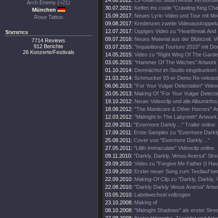
24.08.2022:
Ex-Gitarrist Stuart Anstis verstorbe
Arch Enemy (+21)
30.07.2021:
Keifen ins coole "Crawling King Ch
München
15.09.2017:
Neues Lyric-Video und Tour mit Mo
Rose Tattoo
09.08.2017:
Kredenzen zweite Videoauskoppel
12.07.2017:
Üppiges Video zu "Heartbreak And
Statistics
09.07.2016:
Neues Material aus der Blütezeit. Vi
7714 Reviews
912 Berichte
03.07.2015:
"Inquisitional Tourture 2015" mit Do
26 Konzerte/Festivals
14.05.2015:
Video zu "Right Wing Of The Garde
03.05.2015:
"Hammer Of The Witches" Artwork
01.10.2014:
Demnächst im Studio eingebunkert
21.03.2014:
Schmucker 93-er Demo Re-release
06.06.2013:
"For Your Vulgar Delectation" Videoc
20.05.2013:
Making Of "For Your Vulgar Delecta
19.10.2012:
Neuer Videoclip und alle Albuminfos
18.08.2012:
"The Manticore & Other Horrors" A
12.03.2012:
"Midnight In The Labyrinth" Artwork
22.09.2011:
"Evermore Darkly…" Trailer online.
17.09.2011:
Erste Samples zu "Evermore Darkly.
25.08.2011:
Cover von "Evermore Darkly…"
27.05.2011:
"Lilith Immaculate" Videoclip online.
09.11.2010:
"Darkly, Darkly, Venus Aversa" St
29.09.2010:
Video zu "Forgive Me Father (I Hav
23.09.2010:
Erster neuer Song zum Testlauf ber
22.09.2010:
Making-Of Clip zu "Darkly, Darkly,
22.08.2010:
"Darkly Darkly Venus Aversa" Artw
03.05.2010:
Labelwechsel vollzogen
23.10.2008:
Making of
08.10.2008:
"Midnight Shadows" als erster Stre