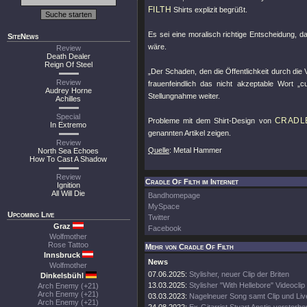
FILTH
Shirts explizit begrüßt.
Es sei eine moralisch richtige Entscheidung, 
SiteNews
wäre.
Review
Death Dealer
Reign Of Steel
„Der Schaden, den die Öffentlichkeit durch die Ve
Review
frauenfeindlich das nicht akzeptable Wort „c
Audrey Horne
Stellungnahme weiter.
Achilles
Special
CRADLE
Probleme mit dem Shirt-Design von
In Extremo
genannten Artikel zeigen.
Review
Quelle
: Metal Hammer
North Sea Echoes
How To Cast A Shadow
Review
Cradle Of Filth im Internet
Ignition
All Will Die
Bandhomepage
MySpace
Upcoming Live
Twitter
Graz
Facebook
Wolfmother
Rose Tattoo
Mehr von Cradle Of Filth
Innsbruck
News
Wolfmother
07.06.2025:
Stylisher, neuer Clip der Briten
Dinkelsbühl
13.03.2025:
Stylisher "With Hellebore" Videoclip
Arch Enemy (+21)
Arch Enemy (+21)
03.03.2023:
Nagelneuer Song samt Clip und Li
Arch Enemy (+21)