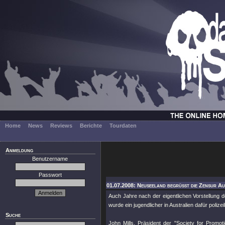
Home
News
Reviews
Berichte
Tourdaten
Anmeldung
Benutzername
Passwort
01.07.2008: Neuseeland begrüßt die Zensur Aus
Auch Jahre nach der eigentlichen Vorstellung 
wurde ein jugendlicher in Australien dafür polize
Suche
John Mills, Präsident der "Society for Prom