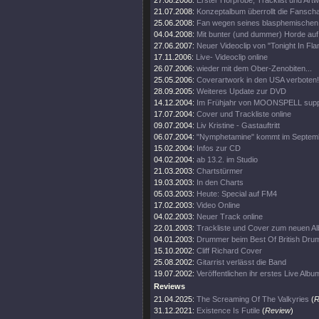
27.08.2008:
Erster Hörprobe, Tracklist und Artw
21.07.2008:
Konzeptalbum überrollt die Fanscha
25.06.2008:
Fan wegen seines blasphemischen S
04.04.2008:
Mit bunter (und dummer) Horde auf
27.06.2007:
Neuer Videoclip von "Tonight In Fl
17.11.2006:
Live- Videoclip online
26.07.2006:
wieder mit dem Ober-Zenobiten...
25.05.2006:
Coverartwork in den USA verboten!
28.09.2005:
Weiteres Update zur DVD
14.12.2004:
Im Frühjahr von MOONSPELL supp
17.07.2004:
Cover und Trackliste online
09.07.2004:
Liv Kristine - Gastauftritt
06.07.2004:
"Nymphetamine" kommt im Septem
15.02.2004:
Infos zur CD
04.02.2004:
ab 13.2. im Studio
21.03.2003:
Chartstürmer
19.03.2003:
In den Charts
05.03.2003:
Heute: Special auf FM4
17.02.2003:
Video Online
04.02.2003:
Neuer Track online
22.01.2003:
Trackliste und Cover zum neuen A
04.01.2003:
Drummer beim Best Of British Dru
15.10.2002:
Cliff Richard Cover
25.08.2002:
Gitarrist verlässt die Band
19.07.2002:
Veröffentlichen ihr erstes Live Albu
Reviews
21.04.2025:
The Screaming Of The Valkyries
(
R
31.12.2021:
Existence Is Futile
(
Review
)