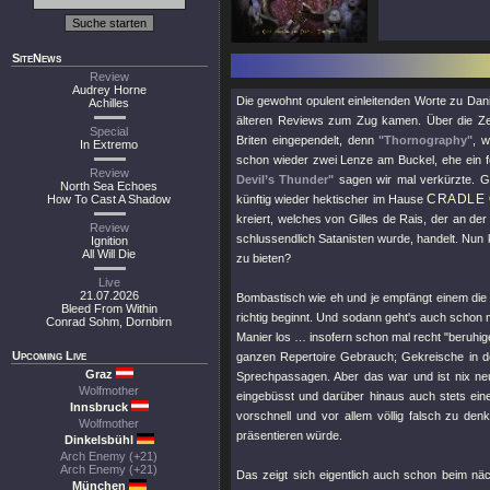
SiteNews
Review
Audrey Horne
Die gewohnt opulent einleitenden Worte zu Dani
Achilles
älteren Reviews zum Zug kamen. Über die Zeit
Special
Briten eingependelt, denn
"Thornography"
, w
In Extremo
schon wieder zwei Lenze am Buckel, ehe ein f
Review
Devil’s Thunder"
sagen wir mal verkürzte. G
North Sea Echoes
CRADLE 
How To Cast A Shadow
künftig wieder hektischer im Hause
kreiert, welches von Gilles de Rais, der an de
Review
schlussendlich Satanisten wurde, handelt. Nun
Ignition
All Will Die
zu bieten?
Live
21.07.2026
Bombastisch wie eh und je empfängt einem di
Bleed From Within
richtig beginnt. Und sodann geht's auch schon
Conrad Sohm, Dornbirn
Manier los … insofern schon mal recht "beruhi
Upcoming Live
ganzen Repertoire Gebrauch; Gekreische in d
Graz
Sprechpassagen. Aber das war und ist nix neu
Wolfmother
eingebüsst und darüber hinaus auch stets ein
Innsbruck
vorschnell und vor allem völlig falsch zu de
Wolfmother
präsentieren würde.
Dinkelsbühl
Arch Enemy (+21)
Arch Enemy (+21)
Das zeigt sich eigentlich auch schon beim nä
München