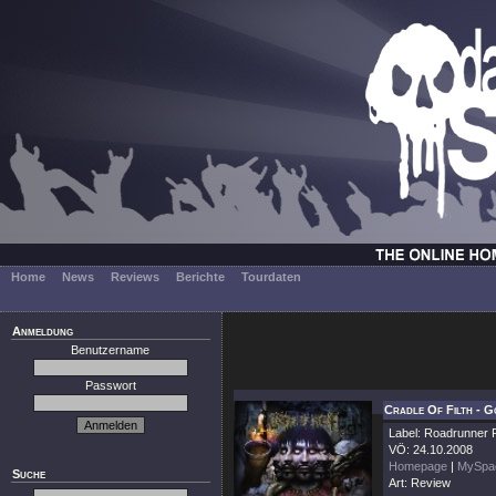
Home
News
Reviews
Berichte
Tourdaten
Anmeldung
Benutzername
Passwort
Cradle Of Filth - G
Label: Roadrunner
VÖ: 24.10.2008
Homepage
|
MySpa
Suche
Art: Review