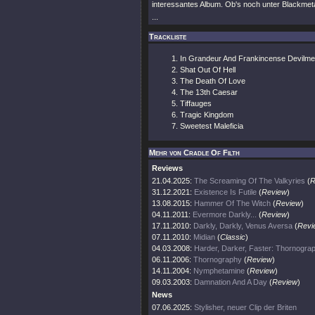
interessantes Album. Ob's noch unter Blackmetal 
...
Trackliste
In Grandeur And Frankincense Devilmen
Shat Out Of Hell
The Death Of Love
The 13th Caesar
Tiffauges
Tragic Kingdom
Sweetest Maleficia
Mehr von Cradle Of Filth
Reviews
21.04.2025:
The Screaming Of The Valkyries
(
R
31.12.2021:
Existence Is Futile
(
Review
)
13.08.2015:
Hammer Of The Witch
(
Review
)
04.11.2011:
Evermore Darkly...
(
Review
)
17.11.2010:
Darkly, Darkly, Venus Aversa
(
Revi
07.11.2010:
Midian
(
Classic
)
04.03.2008:
Harder, Darker, Faster: Thornogra
06.11.2006:
Thornography
(
Review
)
14.11.2004:
Nymphetamine
(
Review
)
09.03.2003:
Damnation And A Day
(
Review
)
News
07.06.2025:
Stylisher, neuer Clip der Briten