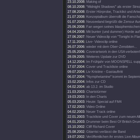
23.10.2008:
Making of
08.10.2008:
"Midnight Shadows" als erster Stre
27.08.2008:
Erster Hörprobe, Tracklist und Artw
21.07.2008:
Konzeptalbum überrollt die Fanscha
01.07.2008:
Neuseeland begrüßt die Zensur Aus
25.06.2008:
Fan wegen seines blasphemischen S
04.04.2008:
Mit bunter (und dummer) Horde auf
27.06.2007:
Neuer Videoclip von "Tonight In Fl
17.11.2006:
Live- Videoclip online
26.07.2006:
wieder mit dem Ober-Zenobiten...
25.05.2006:
Coverartwork in den USA verboten!
28.09.2005:
Weiteres Update zur DVD
14.12.2004:
Im Frühjahr von MOONSPELL supp
17.07.2004:
Cover und Trackliste online
09.07.2004:
Liv Kristine - Gastauftritt
06.07.2004:
"Nymphetamine" kommt im Septem
15.02.2004:
Infos zur CD
04.02.2004:
ab 13.2. im Studio
21.03.2003:
Chartstürmer
19.03.2003:
In den Charts
05.03.2003:
Heute: Special auf FM4
17.02.2003:
Video Online
04.02.2003:
Neuer Track online
22.01.2003:
Trackliste und Cover zum neuen A
04.01.2003:
Drummer beim Best Of British Dru
15.10.2002:
Cliff Richard Cover
25.08.2002:
Gitarrist verlässt die Band
19.07.2002:
Veröffentlichen ihr erstes Live Albu