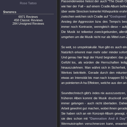
Passenderweise heisst der auch "The Death Of 
Rose Tattoo
wie hier der Fall – auf einem Cradle Album befind
über weite Strecken keinerlei Höhepunkte erahne
Statistics
zwischen welchen sich Cradle auf
"Godspeed 
6971 Reviews
458 Classic Reviews
Anstieg der Aggression bzw. des Tempo's beo
284 Unsigned Reviews
immer noch Kontraste, wenngleich diese – auf
Die Musik ist teilweise zweckgebunden, aller
umgehen um die Musik nicht nur als Mittel zu
So weit, so unspektakulär. Nun gibt es auch ei
Natürlich erkennt man mehr oder minder sofor
Und genau hier liegt der Hund begraben: das g
Gefühl los, als würden die Herrschaften ledi
hinauszulehnen. Man wähnt sich in Sicherheit,
Werkes bekritteln. Gerade durch den mitunter
etwas an Intensität bis man nach knappen 50 M
an pointierten A-ha Effekten, welche aus den an
Soundtechnisch gibt’s indes nix ausszusetzen,
früheren Alben kommt die Musik druckvoll und
immer gelungen - auch nicht überladen. Da
Arbeit gewohnt gut machen, wobei ihnen gerade
Sie haben sich an ein Konzept-Album gewagt, w
sie dies schon mit
"Damnation And A Day"
Wermutstropfen verschmerzen kann, erwartet