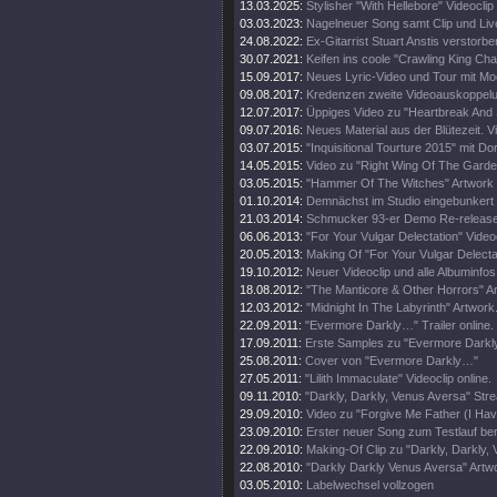
13.03.2025:
Stylisher "With Hellebore" Videoclip
03.03.2023:
Nagelneuer Song samt Clip und Li
24.08.2022:
Ex-Gitarrist Stuart Anstis verstorbe
30.07.2021:
Keifen ins coole "Crawling King Ch
15.09.2017:
Neues Lyric-Video und Tour mit Mo
09.08.2017:
Kredenzen zweite Videoauskoppel
12.07.2017:
Üppiges Video zu "Heartbreak And
09.07.2016:
Neues Material aus der Blütezeit. Vi
03.07.2015:
"Inquisitional Tourture 2015" mit Do
14.05.2015:
Video zu "Right Wing Of The Garde
03.05.2015:
"Hammer Of The Witches" Artwork
01.10.2014:
Demnächst im Studio eingebunkert
21.03.2014:
Schmucker 93-er Demo Re-release
06.06.2013:
"For Your Vulgar Delectation" Videoc
20.05.2013:
Making Of "For Your Vulgar Delecta
19.10.2012:
Neuer Videoclip und alle Albuminfos
18.08.2012:
"The Manticore & Other Horrors" A
12.03.2012:
"Midnight In The Labyrinth" Artwork
22.09.2011:
"Evermore Darkly…" Trailer online.
17.09.2011:
Erste Samples zu "Evermore Darkly.
25.08.2011:
Cover von "Evermore Darkly…"
27.05.2011:
"Lilith Immaculate" Videoclip online.
09.11.2010:
"Darkly, Darkly, Venus Aversa" St
29.09.2010:
Video zu "Forgive Me Father (I Hav
23.09.2010:
Erster neuer Song zum Testlauf ber
22.09.2010:
Making-Of Clip zu "Darkly, Darkly,
22.08.2010:
"Darkly Darkly Venus Aversa" Artw
03.05.2010:
Labelwechsel vollzogen