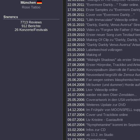
München
22.09.2011:
"Evermore Darkly…" Trailer online.
Rose Tattoo
17.09.2011:
Erste Samples zu "Evermore Darkly.
25.08.2011:
Cover von "Evermore Darkly…"
Statistics
27.05.2011:
"Lilith Immaculate" Videoclip online.
7713 Reviews
09.11.2010:
"Darkly, Darkly, Venus Aversa" St
912 Berichte
26 Konzerte/Festivals
29.09.2010:
Video zu "Forgive Me Father (I Hav
23.09.2010:
Erster neuer Song zum Testlauf ber
22.09.2010:
Making-Of Clip zu "Darkly, Darkly,
22.08.2010:
"Darkly Darkly Venus Aversa" Artw
03.05.2010:
Labelwechsel vollzogen
23.10.2008:
Making of
08.10.2008:
"Midnight Shadows" als erster Stre
27.08.2008:
Erster Hörprobe, Tracklist und Artw
21.07.2008:
Konzeptalbum überrollt die Fanscha
01.07.2008:
Neuseeland begrüßt die Zensur Aus
25.06.2008:
Fan wegen seines blasphemischen S
04.04.2008:
Mit bunter (und dummer) Horde auf
17.11.2006:
Live- Videoclip online
26.07.2006:
wieder mit dem Ober-Zenobiten...
25.05.2006:
Coverartwork in den USA verboten!
28.09.2005:
Weiteres Update zur DVD
14.12.2004:
Im Frühjahr von MOONSPELL supp
17.07.2004:
Cover und Trackliste online
09.07.2004:
Liv Kristine - Gastauftritt
06.07.2004:
"Nymphetamine" kommt im Septem
15.02.2004:
Infos zur CD
04.02.2004:
ab 13.2. im Studio
21.03.2003:
Chartstürmer