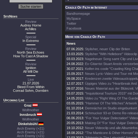
Cradle Of Filth im Internet
Bandhomepage
SiteNews
MySpace
Review
Twitter
Audrey Horne
Facebook
Achilles
Mehr von Cradle Of Filth
Special
In Extremo
News
Review
07.06.2025:
Stylisher, neuer Clip der Briten
North Sea Echoes
13.03.2025:
Stylisher "With Hellebore" Videoclip
How To Cast A Shadow
03.03.2023:
Nagelneuer Song samt Clip und Li
24.08.2022:
Ex-Gitarrist Stuart Anstis verstorbe
Review
Ignition
30.07.2021:
Keifen ins coole "Crawling King Ch
All Will Die
15.09.2017:
Neues Lyric-Video und Tour mit Mo
09.08.2017:
Kredenzen zweite Videoauskoppel
Live
21.07.2026
12.07.2017:
Üppiges Video zu "Heartbreak And
Bleed From Within
09.07.2016:
Neues Material aus der Blütezeit. Vi
Conrad Sohm, Dornbirn
03.07.2015:
"Inquisitional Tourture 2015" mit Do
14.05.2015:
Video zu "Right Wing Of The Garde
Upcoming Live
03.05.2015:
"Hammer Of The Witches" Artwork
Graz
01.10.2014:
Demnächst im Studio eingebunkert
Wolfmother
21.03.2014:
Schmucker 93-er Demo Re-release
Innsbruck
06.06.2013:
"For Your Vulgar Delectation" Videoc
Wolfmother
20.05.2013:
Making Of "For Your Vulgar Delecta
Dinkelsbühl
19.10.2012:
Neuer Videoclip und alle Albuminfos
Arch Enemy (+21)
Arch Enemy (+21)
18.08.2012:
"The Manticore & Other Horrors" A
Arch Enemy (+21)
12.03.2012:
"Midnight In The Labyrinth" Artwork