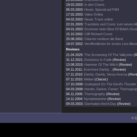
19.03.2003:
In den Charts
05.03.2003:
Heute: Special auf FM4
17.02.2003:
Video Online
04.02.2003:
Neuer Track online
22.01.2003:
Trackliste und Cover zum neuen A
04.01.2003:
Drummer beim Best Of British Dru
15.10.2002:
Cliff Richard Cover
25.08.2002:
Gitarrist verlässt die Band
19.07.2002:
Veröffentlichen ihr erstes Live Albu
Reviews
21.04.2025:
The Screaming Of The Valkyries
(
R
31.12.2021:
Existence Is Futile
(
Review
)
13.08.2015:
Hammer Of The Witch
(
Review
)
04.11.2011:
Evermore Darkly...
(
Review
)
17.11.2010:
Darkly, Darkly, Venus Aversa
(
Revi
07.11.2010:
Midian
(
Classic
)
17.10.2008:
Godspeed On The Devil's Thunder
04.03.2008:
Harder, Darker, Faster: Thornogra
06.11.2006:
Thornography
(
Review
)
14.11.2004:
Nymphetamine
(
Review
)
09.03.2003:
Damnation And A Day
(
Review
)
© D