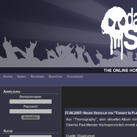
Home
News
Reviews
Berichte
Tourdaten
Anmeldung
Benutzername
Passwort
27.06.2007: Neuer Videoclip von "Tonight In Fl
Aus "Thornography", dem aktuellen Album vo
Gitarrist Paul Allender höchstpersönlich erstellt 
Suche
Quelle: Roadrunner