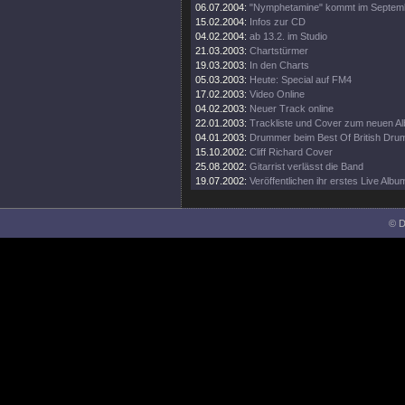
06.07.2004:
"Nymphetamine" kommt im Septem
15.02.2004:
Infos zur CD
04.02.2004:
ab 13.2. im Studio
21.03.2003:
Chartstürmer
19.03.2003:
In den Charts
05.03.2003:
Heute: Special auf FM4
17.02.2003:
Video Online
04.02.2003:
Neuer Track online
22.01.2003:
Trackliste und Cover zum neuen A
04.01.2003:
Drummer beim Best Of British Dru
15.10.2002:
Cliff Richard Cover
25.08.2002:
Gitarrist verlässt die Band
19.07.2002:
Veröffentlichen ihr erstes Live Albu
© D