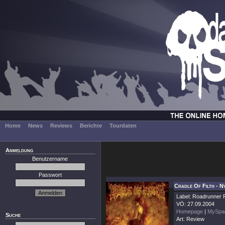
Home
News
Reviews
Berichte
Tourdaten
Anmeldung
Benutzername
Passwort
Cradle Of Filth - N
Label: Roadrunner
VÖ: 27.09.2004
Homepage
|
MySpa
Suche
Art: Review