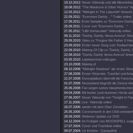
19.10.2012:
Neuer Videoclip und alle Albuminfos
18.08.2012:
"The Manticore & Other Horrors" A
12.03.2012:
"Midnight In The Labyrinth" Artwork
22.09.2011:
"Evermore Darkly…" Trailer online.
17.09.2011:
Erste Samples zu "Evermore Darkly.
25.08.2011:
Cover von "Evermore Darkly…"
27.05.2011:
"Lilith Immaculate" Videoclip online.
09.11.2010:
"Darkly, Darkly, Venus Aversa" St
29.09.2010:
Video zu "Forgive Me Father (I Hav
23.09.2010:
Erster neuer Song zum Testlauf ber
22.09.2010:
Making-Of Clip zu "Darkly, Darkly,
22.08.2010:
"Darkly Darkly Venus Aversa" Artw
03.05.2010:
Labelwechsel vollzogen
23.10.2008:
Making of
08.10.2008:
"Midnight Shadows" als erster Stre
27.08.2008:
Erster Hörprobe, Tracklist und Artw
21.07.2008:
Konzeptalbum überrollt die Fanscha
01.07.2008:
Neuseeland begrüßt die Zensur Aus
25.06.2008:
Fan wegen seines blasphemischen S
04.04.2008:
Mit bunter (und dummer) Horde auf
27.06.2007:
Neuer Videoclip von "Tonight In Fl
17.11.2006:
Live- Videoclip online
26.07.2006:
wieder mit dem Ober-Zenobiten...
25.05.2006:
Coverartwork in den USA verboten!
28.09.2005:
Weiteres Update zur DVD
14.12.2004:
Im Frühjahr von MOONSPELL supp
17.07.2004:
Cover und Trackliste online
09.07.2004:
Liv Kristine - Gastauftritt