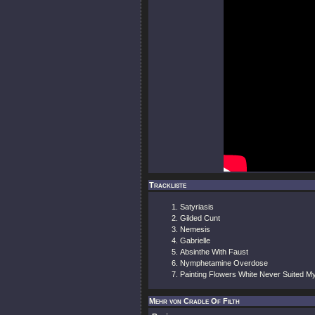
Trackliste
Satyriasis
Gilded Cunt
Nemesis
Gabrielle
Absinthe With Faust
Nymphetamine Overdose
Painting Flowers White Never Suited My
Mehr von Cradle Of Filth