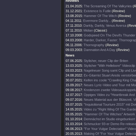
Reviews
21.04.2025:
The Screaming Of The Valkyries
(
R
31.12.2021:
Existence Is Futile
(
Review
)
13.08.2015:
Hammer Of The Witch
(
Review
)
04.11.2011:
Evermore Darkly...
(
Review
)
17.11.2010:
Darkly, Darkly, Venus Aversa
(
Revi
07.11.2010:
Midian
(
Classic
)
17.10.2008:
Godspeed On The Devil's Thunder
04.03.2008:
Harder, Darker, Faster: Thornogra
06.11.2006:
Thornography
(
Review
)
09.03.2003:
Damnation And A Day
(
Review
)
News
07.06.2025:
Stylisher, neuer Clip der Briten
13.03.2025:
Stylisher "With Hellebore" Videoclip
03.03.2023:
Nagelneuer Song samt Clip und Li
24.08.2022:
Ex-Gitarrist Stuart Anstis verstorbe
30.07.2021:
Keifen ins coole "Crawling King Ch
15.09.2017:
Neues Lyric-Video und Tour mit Mo
09.08.2017:
Kredenzen zweite Videoauskoppel
12.07.2017:
Üppiges Video zu "Heartbreak And
09.07.2016:
Neues Material aus der Blütezeit. Vi
03.07.2015:
"Inquisitional Tourture 2015" mit Do
14.05.2015:
Video zu "Right Wing Of The Garde
03.05.2015:
"Hammer Of The Witches" Artwork
01.10.2014:
Demnächst im Studio eingebunkert
21.03.2014:
Schmucker 93-er Demo Re-release
06.06.2013:
"For Your Vulgar Delectation" Videoc
20.05.2013:
Making Of "For Your Vulgar Delecta