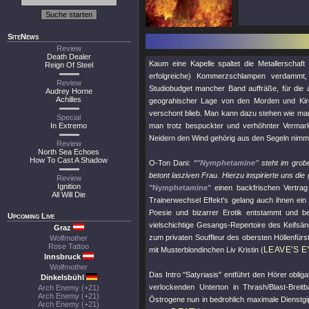
SiteNews
Review
Death Dealer
Kaum eine Kapelle spaltet die Metallerschaft 
Reign Of Steel
erfolgreiche) Kommerzschlampen verdammt,
Review
Studiobudget mancher Band auffräße, für die 
Audrey Horne
Achilles
geograhischer Lage von den Morden und Kirc
verschont blieb. Man kann dazu stehen wie man 
Special
In Extremo
man trotz bespuckter und verhöhnter Vermark
Neidern den Wind gehörig aus den Segeln nimmt 
Review
North Sea Echoes
How To Cast A Shadow
O-Ton Dani:
“
"Nymphetamine"
steht im grobe
betont lasziven Frau. Hierzu inspirierte uns die
Review
Ignition
"Nymphetamine"
einen backfrischen Vertrag
All Will Die
Trainerwechsel Effekt's gelang auch ihnen ein
Poesie und bizarrer Erotik entstammt und 
Upcoming Live
vielschichtige Gesangs-Repertoire des Keifsän
Graz
zum privaten Souffleur des obersten Höllenfür
Wolfmother
Rose Tattoo
LEAVE'S 
mit Musterblondinchen Liv Kristin (
Innsbruck
Wolfmother
Das Intro
"Satyriasis"
entführt den Hörer oblig
Dinkelsbühl
verlockenden Unterton in Thrash/Blast-Brei
Arch Enemy (+21)
Arch Enemy (+21)
Östrogene nun in bedrohlich maximale Dienstgi
Arch Enemy (+21)