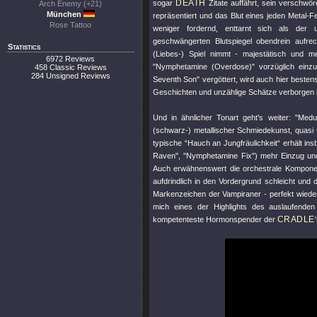
DEATH
sogar
Zitate auffährt, sein verschwö
Arch Enemy (+21)
München
repräsentiert und das Blut eines jeden Metal-
Rose Tattoo
weniger fordernd, enttarnt sich als der u
geschwängerten Blutspiegel obendrein aufr
Statistics
(Liebes-) Spiel nimmt - majestätisch und m
6972 Reviews
"Nymphetamine (Overdose)"
vorzüglich einzu
458 Classic Reviews
284 Unsigned Reviews
Seventh Son"
vergöttert, wird auch hier besten
Geschichten und unzählige Schätze verborgen h
Und in ähnlicher Tonart geht's weiter:
"Medu
(schwarz-) metallischer Schmiedekunst, quasi
typische “Hauch an Jungfräulichkeit“ erhält i
Raven"
,
"Nymphetamine Fix"
) mehr Einzug und
Auch erwähnenswert die orchestrale Komponent
aufdrindlich in den Vordergrund schleicht und
Markenzeichen der Vampiraner - perfekt wieder
mich eines der Highlights des auslaufende
CRADLE
kompetenteste Hormonspender der