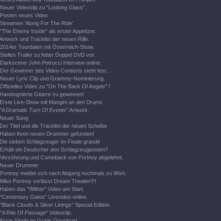
Neuer Videoclip zu "Looking Glass".
Posten neues Video
Streamen 'Along For The Ride'
"The Enemy Inside" als erster Appetizer.
Artwork und Tracklist der neuen Rille.
2014er Tourdaten mit Österreich-Show.
Stellen Trailer zu fetter Doppel DVD vor.
Darkscene-John Petrucci Interview online.
Der Gewinner des Video-Contests steht fest...
Neuer Lyric Clip und Grammy-Nominierung.
Offizielles Video zu "On The Back Of Angels" !
Handsignierte Gitarre zu gewinnen!
Erste Live-Show mit Mangini an den Drums
"A Dramatic Turn Of Events" Artwork.
Neuer Song
Der Titel und die Tracklist der neuen Scheibe
Haben ihren neuen Drummer gefunden!
Die sieben Schlagzeuger im Finale grande
Erhält ein Deutscher den Schlagzeugposten?
Versöhnung und Comeback von Portnoy abgelehnt.
Neuer Drummer
Portnoy meldet sich nach Abgang nochmals zu Wort.
Mike Portnoy verlässt Dream Theater!!!!
Haben das "Wither" Video am Start.
"Cementary Gates" Livevideo online.
"Black Clouds & Silver Linings" Special Edition.
"A Rite Of Passage" Videoclip.
Erste Single im Gratis Download.