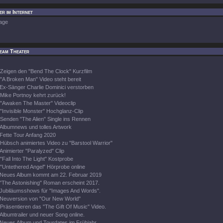
r im Internet
age
eam Theater
Zeigen den "Bend The Clock" Kurzfilm
"A Broken Man" Video steht bereit
Ex-Sänger Charlie Dominici verstorben
Mike Portnoy kehrt zurück!
"Awaken The Master" Videoclip
"Invisible Monster" Hochglanz-Clip
Senden "The Alien" Single ins Rennen
Albumnews und tolles Artwork
Fette Tour Anfang 2020
Hübsch animiertes Video zu "Barstool Warrior"
Animierter "Paralyzed" Clip
"Fall Into The Light" Kostprobe
"Untethered Angel" Hörprobe online
Neues Album kommt am 22. Februar 2019
"The Astonishing" Roman erscheint 2017.
Jubiläumsshows für "Images And Words".
Neuversion von "Our New World"
Präsentieren das "The Gift Of Music" Video.
Albumtrailer und neuer Song online.
Neues Album und Tourdates im Frühjahr.