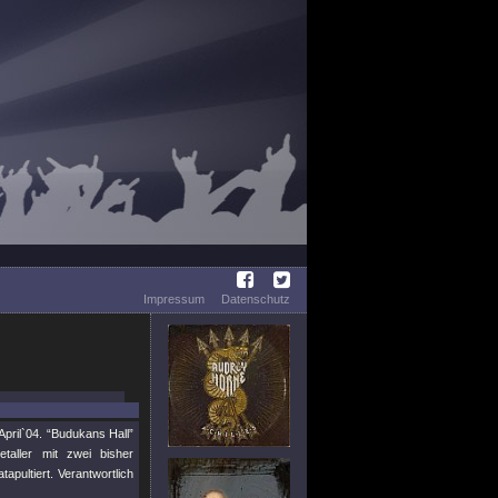
Impressum
Datenschutz
ril`04. “Budukans Hall”
taller mit zwei bisher
pultiert. Verantwortlich