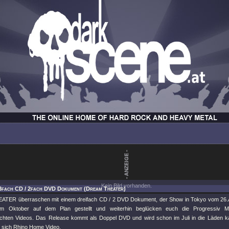
Kein Bild vorhanden.
 3fach CD / 2fach DVD Dokument (Dream Theater)
ER überraschen mit einem dreifach CD / 2 DVD Dokument, der Show in Tokyo vom 26.Ap
im Oktober auf dem Plan gestellt und weiterhin beglücken euch die Progressiv Me
lichten Videos. Das Release kommt als Doppel DVD und wird schon im Juli in die Läden kata
n sich Rhino Home Video.