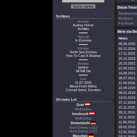
Dream Theate
Bandhomep
SiteNews
MySpace
Review
Facebook
Audrey Horne
Achilles
Mehr von Dr
Special
News
In Extremo
05.09.2025:
Review
03.12.2024:
North Sea Echoes
17.11.2023:
How To Cast A Shadow
25.10.2023:
25.10.2021:
Review
Ignition
22.09.2021:
All Will Die
16.08.2021:
28.07.2021:
Live
21.07.2026
11.09.2019:
Bleed From Within
22.08.2019:
Conrad Sohm, Dornbirn
08.02.2019:
13.01.2019:
Upcoming Live
07.12.2018:
Graz
22.11.2018:
Wolfmother
28.11.2016:
Innsbruck
16.11.2016:
Wolfmother
11.09.2016:
Dinkelsbühl
03.02.2016:
Arch Enemy (+21)
Arch Enemy (+21)
12.01.2016:
München
03.11.2015: