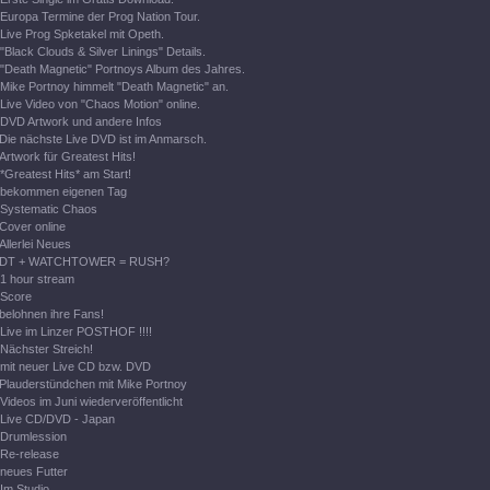
Europa Termine der Prog Nation Tour.
Live Prog Spketakel mit Opeth.
"Black Clouds & Silver Linings" Details.
"Death Magnetic" Portnoys Album des Jahres.
Mike Portnoy himmelt "Death Magnetic" an.
Live Video von "Chaos Motion" online.
DVD Artwork und andere Infos
Die nächste Live DVD ist im Anmarsch.
Artwork für Greatest Hits!
*Greatest Hits* am Start!
bekommen eigenen Tag
Systematic Chaos
Cover online
Allerlei Neues
DT + WATCHTOWER = RUSH?
1 hour stream
Score
belohnen ihre Fans!
Live im Linzer POSTHOF !!!!
Nächster Streich!
mit neuer Live CD bzw. DVD
Plauderstündchen mit Mike Portnoy
Videos im Juni wiederveröffentlicht
Live CD/DVD - Japan
Drumlession
Re-release
neues Futter
Im Studio