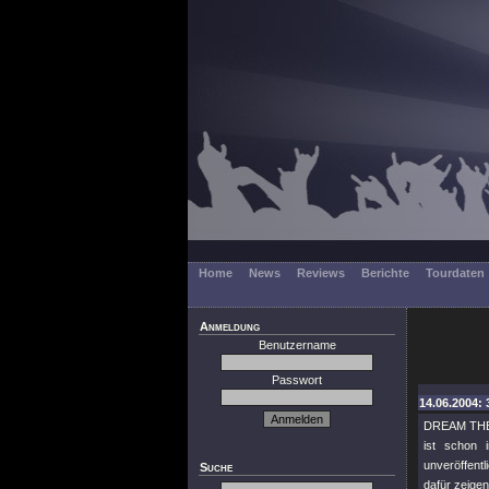
Home
News
Reviews
Berichte
Tourdaten
Anmeldung
Benutzername
Passwort
14.06.2004:
DREAM THEAT
ist schon 
unveröffent
Suche
dafür zeige