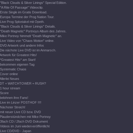
"Black Clouds & Silver Linings" Special Edition.
"A Rite Of Passage" Videoclip.
Erste Single im Gratis Download.
Europa Termine der Prog Nation Tour.
Live Prog Spketakel mit Opeth.
"Black Clouds & Silver Linings" Details.
"Death Magnetic" Portnoys Album des Jahres.
Mike Portnoy himmelt "Death Magnetic" an.
Live Video von "Chaos Motion" online.
DVD Artwork und andere Infos
Die nächste Live DVD ist im Anmarsch.
Artwork für Greatest Hits!
*Greatest Hits* am Start!
bekommen eigenen Tag
Systematic Chaos
Cover online
Allerlei Neues
DT + WATCHTOWER = RUSH?
1 hour stream
Score
belohnen ihre Fans!
Live im Linzer POSTHOF !!!!
Nächster Streich!
mit neuer Live CD bzw. DVD
Plauderstündchen mit Mike Portnoy
3fach CD / 2fach DVD Dokument
Videos im Juni wiederveröffentlicht
Live CD/DVD - Japan