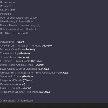
Drumlession
Re-release
neues Futter
Im Studio
Überraschen wieder einmal live
Mike Portnoy in Puerto Rico
Dream Theater Überraschungsgig
Debüt wird wiederveröffentlicht
DIE NÄCHSTE ABSAGE
Parasomnia
(
Review
)
A View From The Top Of The World
(
Review
)
Distance Over Time
(
Review
)
The Astonishing
(
Review
)
Dream Theater
(
Review
)
A Dramatic Turn of Events
(
Review
)
When Dream And Day Unite
(
Classic
)
Black Clouds & Silver Lightnings
(
Review
)
Greatest Hit (...And 21 Other Pretty Cool Songs)
(
Review
)
Systematic Chaos
(
Review
)
Images And Words
(
Classic
)
Octavarium
(
Review
)
Train Of Thought
(
Review
)
Six Degrees Of Inner Turbulence
(
Review
)
Drahtseilakt im Traumtheater