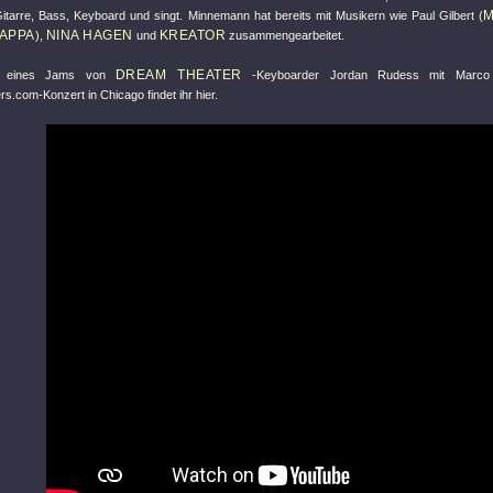
M
tarre, Bass, Keyboard und singt. Minnemann hat bereits mit Musikern wie Paul Gilbert (
APPA
NINA HAGEN
KREATOR
),
und
zusammengearbeitet.
DREAM THEATER
o eines Jams von
-Keyboarder Jordan Rudess mit Marc
.com-Konzert in Chicago findet ihr hier.