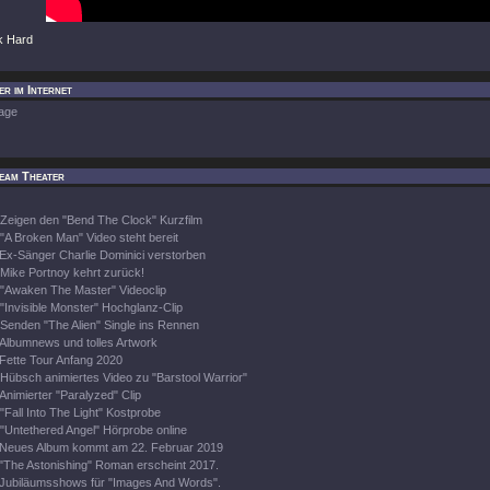
k Hard
r im Internet
age
eam Theater
Zeigen den "Bend The Clock" Kurzfilm
"A Broken Man" Video steht bereit
Ex-Sänger Charlie Dominici verstorben
Mike Portnoy kehrt zurück!
"Awaken The Master" Videoclip
"Invisible Monster" Hochglanz-Clip
Senden "The Alien" Single ins Rennen
Albumnews und tolles Artwork
Fette Tour Anfang 2020
Hübsch animiertes Video zu "Barstool Warrior"
Animierter "Paralyzed" Clip
"Fall Into The Light" Kostprobe
"Untethered Angel" Hörprobe online
Neues Album kommt am 22. Februar 2019
"The Astonishing" Roman erscheint 2017.
Jubiläumsshows für "Images And Words".