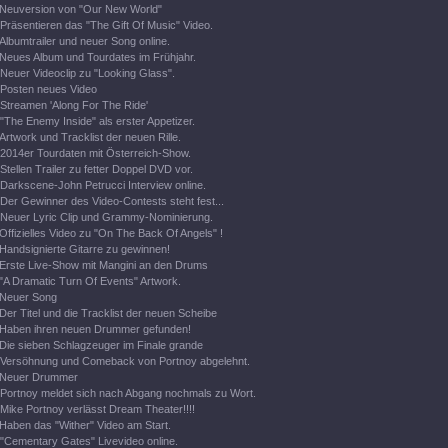
Neuversion von "Our New World"
Präsentieren das "The Gift Of Music" Video.
Albumtrailer und neuer Song online.
Neues Album und Tourdates im Frühjahr.
Neuer Videoclip zu "Looking Glass".
Posten neues Video
Streamen 'Along For The Ride'
"The Enemy Inside" als erster Appetizer.
Artwork und Tracklist der neuen Rille.
2014er Tourdaten mit Österreich-Show.
Stellen Trailer zu fetter Doppel DVD vor.
Darkscene-John Petrucci Interview online.
Der Gewinner des Video-Contests steht fest...
Neuer Lyric Clip und Grammy-Nominierung.
Offizielles Video zu "On The Back Of Angels" !
Handsignierte Gitarre zu gewinnen!
Erste Live-Show mit Mangini an den Drums
"A Dramatic Turn Of Events" Artwork.
Neuer Song
Der Titel und die Tracklist der neuen Scheibe
Haben ihren neuen Drummer gefunden!
Die sieben Schlagzeuger im Finale grande
Versöhnung und Comeback von Portnoy abgelehnt.
Neuer Drummer
Portnoy meldet sich nach Abgang nochmals zu Wort.
Mike Portnoy verlässt Dream Theater!!!!
Haben das "Wither" Video am Start.
"Cementary Gates" Livevideo online.