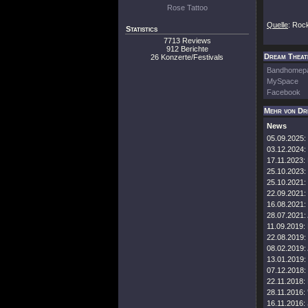
Rose Tattoo
Quelle
: Roc
Statistics
7713 Reviews
912 Berichte
Dream Theate
26 Konzerte/Festivals
Bandhomep
MySpace
Facebook
Mehr von Dr
News
05.09.2025:
03.12.2024:
17.11.2023:
25.10.2023:
25.10.2021:
22.09.2021:
16.08.2021:
28.07.2021:
11.09.2019:
22.08.2019:
08.02.2019:
13.01.2019:
07.12.2018:
22.11.2018:
28.11.2016:
16.11.2016: