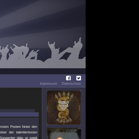
Impressum
Datenschutz
ensten Posten hinter den
er der talentiertesten
gwriter tätig, er spielt