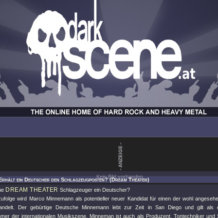
Kein Bild vorhanden.
Erhält ein Deutscher den Schlagzeugposten? (Dream Theater)
DREAM THEATER
eue
Schlagzeuger ein Deutscher?
ufolge wird Marco Minnemann als potentieller neuer Kandidat für einen der wohl angeseh
ndelt. Der gebürtige Deutsche Minnemann lebt zur Zeit in San Diego und gilt als ein
mer der internationalen Musikszene. Minneman ist auch als Produzent, Tontechniker und Son