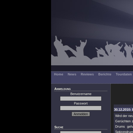
Home
News
Reviews
Berichte
Tourdaten
Anmeldung
Benutzername
Passwort
30.12.2010: 
Wird der n
Gerüchten z
Drums geha
Suche
Spitzendrum