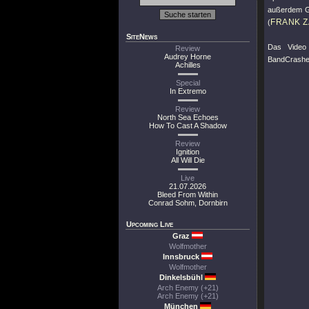
außerdem Gi
FRANK Z
(
SiteNews
Das Vide
Review
Audrey Horne
BandCrashers
Achilles
Special
In Extremo
Review
North Sea Echoes
How To Cast A Shadow
Review
Ignition
All Will Die
Live
21.07.2026
Bleed From Within
Conrad Sohm, Dornbirn
Upcoming Live
Graz
Wolfmother
Innsbruck
Wolfmother
Dinkelsbühl
Arch Enemy (+21)
Arch Enemy (+21)
München