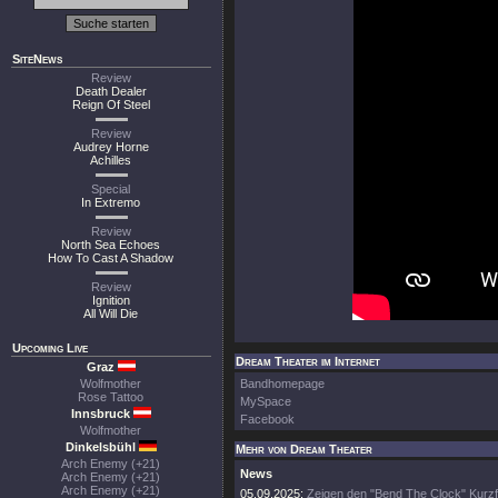
SiteNews
Review
Death Dealer
Reign Of Steel
Review
Audrey Horne
Achilles
Special
In Extremo
Review
North Sea Echoes
How To Cast A Shadow
Review
Ignition
All Will Die
Upcoming Live
Dream Theater im Internet
Graz
Wolfmother
Bandhomepage
Rose Tattoo
MySpace
Innsbruck
Facebook
Wolfmother
Dinkelsbühl
Mehr von Dream Theater
Arch Enemy (+21)
News
Arch Enemy (+21)
Arch Enemy (+21)
05.09.2025:
Zeigen den "Bend The Clock" Kurzf