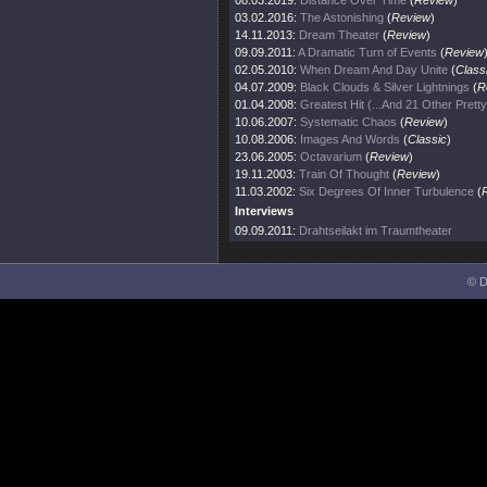
08.03.2019:
Distance Over Time
(
Review
)
03.02.2016:
The Astonishing
(
Review
)
14.11.2013:
Dream Theater
(
Review
)
09.09.2011:
A Dramatic Turn of Events
(
Review
02.05.2010:
When Dream And Day Unite
(
Class
04.07.2009:
Black Clouds & Silver Lightnings
(
R
01.04.2008:
Greatest Hit (...And 21 Other Prett
10.06.2007:
Systematic Chaos
(
Review
)
10.08.2006:
Images And Words
(
Classic
)
23.06.2005:
Octavarium
(
Review
)
19.11.2003:
Train Of Thought
(
Review
)
11.03.2002:
Six Degrees Of Inner Turbulence
(
Interviews
09.09.2011:
Drahtseilakt im Traumtheater
© D