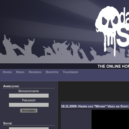
Home
News
Reviews
Berichte
Tourdaten
Anmeldung
Benutzername
Passwort
18.11.2009: Haben das "Wither" Video am Start
Suche