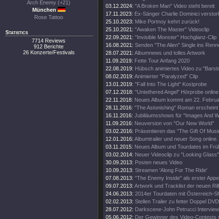
Arch Enemy (+21)
03.12.2024:
"A Broken Man" Video steht bereit
München
17.11.2023:
Ex-Sänger Charlie Dominici versto
Rose Tattoo
25.10.2023:
Mike Portnoy kehrt zurück!
25.10.2021:
"Awaken The Master" Videoclip
Statistics
22.09.2021:
"Invisible Monster" Hochglanz-Clip
7714 Reviews
16.08.2021:
Senden "The Alien" Single ins Renn
912 Berichte
26 Konzerte/Festivals
28.07.2021:
Albumnews und tolles Artwork
11.09.2019:
Fette Tour Anfang 2020
22.08.2019:
Hübsch animiertes Video zu "Barsto
08.02.2019:
Animierter "Paralyzed" Clip
13.01.2019:
"Fall Into The Light" Kostprobe
07.12.2018:
"Untethered Angel" Hörprobe online
22.11.2018:
Neues Album kommt am 22. Februa
28.11.2016:
"The Astonishing" Roman erscheint
16.11.2016:
Jubiläumsshows für "Images And W
11.09.2016:
Neuversion von "Our New World"
03.02.2016:
Präsentieren das "The Gift Of Musi
12.01.2016:
Albumtrailer und neuer Song online.
03.11.2015:
Neues Album und Tourdates im Früh
03.02.2014:
Neuer Videoclip zu "Looking Glass"
30.09.2013:
Posten neues Video
10.09.2013:
Streamen 'Along For The Ride'
07.08.2013:
"The Enemy Inside" als erster Appet
09.07.2013:
Artwork und Tracklist der neuen Rill
24.06.2013:
2014er Tourdaten mit Österreich-S
02.02.2013:
Stellen Trailer zu fetter Doppel DVD
28.07.2012:
Darkscene-John Petrucci Interview 
05.06.2012:
Der Gewinner des Video-Contests st