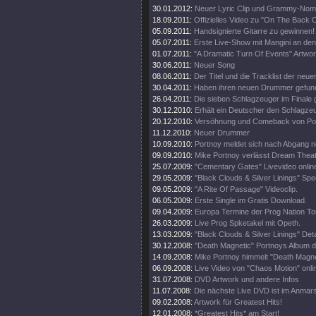
30.01.2012:
Neuer Lyric Clip und Grammy-Nomi
18.09.2011:
Offizielles Video zu "On The Back O
05.09.2011:
Handsignierte Gitarre zu gewinnen!
05.07.2011:
Erste Live-Show mit Mangini an de
01.07.2011:
"A Dramatic Turn Of Events" Artwor
30.06.2011:
Neuer Song
08.06.2011:
Der Titel und die Tracklist der neu
30.04.2011:
Haben ihren neuen Drummer gefun
26.04.2011:
Die sieben Schlagzeuger im Finale
30.12.2010:
Erhält ein Deutscher den Schlagz
20.12.2010:
Versöhnung und Comeback von Por
11.12.2010:
Neuer Drummer
10.09.2010:
Portnoy meldet sich nach Abgang 
09.09.2010:
Mike Portnoy verlässt Dream Theate
25.07.2009:
"Cementary Gates" Livevideo onlin
29.05.2009:
"Black Clouds & Silver Linings" Spec
09.05.2009:
"A Rite Of Passage" Videoclip.
06.05.2009:
Erste Single im Gratis Download.
09.04.2009:
Europa Termine der Prog Nation To
26.03.2009:
Live Prog Spketakel mit Opeth.
13.03.2009:
"Black Clouds & Silver Linings" Deta
30.12.2008:
"Death Magnetic" Portnoys Album d
14.09.2008:
Mike Portnoy himmelt "Death Magne
06.09.2008:
Live Video von "Chaos Motion" onli
31.07.2008:
DVD Artwork und andere Infos
11.07.2008:
Die nächste Live DVD ist im Anmar
09.02.2008:
Artwork für Greatest Hits!
12.01.2008:
*Greatest Hits* am Start!