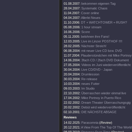
01.08.2007:
bekommen eigenen Tag
28.04.2007:
Systematic Chaos
11.04.2007:
Cover online
04.04.2007:
Allerlei Neues
11.10.2006:
DT + WATCHTOWER = RUSH?
05.08.2006:
1 hour stream
16.06.2006:
Score
05.11.2005:
belohnen ihre Fans!
12.03.2005:
Live im Linzer POSTHOF !!!!
28.02.2005:
Nächster Streich!
06.08.2004:
mit neuer Live CD bzw. DVD
11.07.2004:
Plauderstündchen mit Mike Portnoy
14.06.2004:
3fach CD / 2fach DVD Dokument
27.05.2004:
Videos im Juni wiederveröffentlicht
30.04.2004:
Live CD/DVD - Japan
20.04.2004:
Drumlession
30.03.2004:
Re-release
10.03.2004:
neues Futter
09.03.2003:
Im Studio
22.10.2002:
Überraschen wieder einmal live
17.04.2002:
Mike Portnoy in Puerto Rico
22.02.2002:
Dream Theater Überraschungsgig
20.02.2002:
Debüt wird wiederveröffentlicht
02.10.2001:
DIE NÄCHSTE ABSAGE
Reviews
14.02.2025:
Parasomnia
(
Review
)
20.12.2021:
A View From The Top Of The World