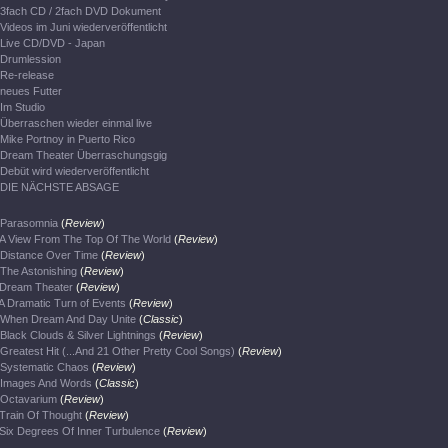
3fach CD / 2fach DVD Dokument
Videos im Juni wiederveröffentlicht
Live CD/DVD - Japan
Drumlession
Re-release
neues Futter
Im Studio
Überraschen wieder einmal live
Mike Portnoy in Puerto Rico
Dream Theater Überraschungsgig
Debüt wird wiederveröffentlicht
DIE NÄCHSTE ABSAGE
Parasomnia
(
Review
)
A View From The Top Of The World
(
Review
)
Distance Over Time
(
Review
)
The Astonishing
(
Review
)
Dream Theater
(
Review
)
A Dramatic Turn of Events
(
Review
)
When Dream And Day Unite
(
Classic
)
Black Clouds & Silver Lightnings
(
Review
)
Greatest Hit (...And 21 Other Pretty Cool Songs)
(
Review
)
Systematic Chaos
(
Review
)
Images And Words
(
Classic
)
Octavarium
(
Review
)
Train Of Thought
(
Review
)
Six Degrees Of Inner Turbulence
(
Review
)