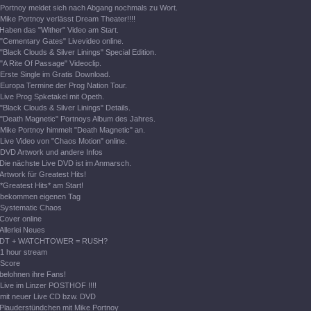
Portnoy meldet sich nach Abgang nochmals zu Wort.
Mike Portnoy verlässt Dream Theater!!!!
Haben das "Wither" Video am Start.
"Cementary Gates" Livevideo online.
"Black Clouds & Silver Linings" Special Edition.
"A Rite Of Passage" Videoclip.
Erste Single im Gratis Download.
Europa Termine der Prog Nation Tour.
Live Prog Spketakel mit Opeth.
"Black Clouds & Silver Linings" Details.
"Death Magnetic" Portnoys Album des Jahres.
Mike Portnoy himmelt "Death Magnetic" an.
Live Video von "Chaos Motion" online.
DVD Artwork und andere Infos
Die nächste Live DVD ist im Anmarsch.
Artwork für Greatest Hits!
*Greatest Hits* am Start!
bekommen eigenen Tag
Systematic Chaos
Cover online
Allerlei Neues
DT + WATCHTOWER = RUSH?
1 hour stream
Score
belohnen ihre Fans!
Live im Linzer POSTHOF !!!!
mit neuer Live CD bzw. DVD
Plauderstündchen mit Mike Portnoy