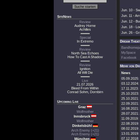
Jun. 10 - S
Jun. 11 - Ar
SiteNews
Jun. 12 - Bu
Review
Audrey Horne
Jun. 18 - Lo
Achilles
Jun. 26 - Gr
Special
In Extremo
Dream Theate
Bandhomep
Review
MySpace
North Sea Echoes
How To Cast A Shadow
Facebook
Review
Mehr von Dr
Ignition
All Will Die
News
05.09.2025:
Live
03.12.2024:
21.07.2026
Bleed From Within
17.11.2023:
Conrad Sohm, Dornbirn
25.10.2023:
25.10.2021:
Upcoming Live
22.09.2021:
Graz
16.08.2021:
Wolfmother
28.07.2021:
Innsbruck
11.09.2019:
Wolfmother
22.08.2019:
Dinkelsbühl
08.02.2019:
Arch Enemy (+21)
13.01.2019:
Arch Enemy (+21)
07.12.2018:
München