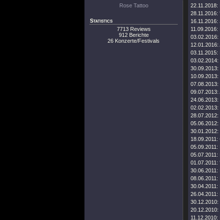
Rose Tattoo
22.11.2018:
28.11.2016:
Statistics
16.11.2016:
7713 Reviews
11.09.2016:
912 Berichte
03.02.2016:
26 Konzerte/Festivals
12.01.2016:
03.11.2015:
03.02.2014:
30.09.2013:
10.09.2013:
07.08.2013:
09.07.2013:
24.06.2013:
02.02.2013:
28.07.2012:
05.06.2012:
30.01.2012:
18.09.2011:
05.09.2011:
05.07.2011:
01.07.2011:
30.06.2011:
08.06.2011:
30.04.2011:
26.04.2011:
30.12.2010:
20.12.2010:
11.12.2010: