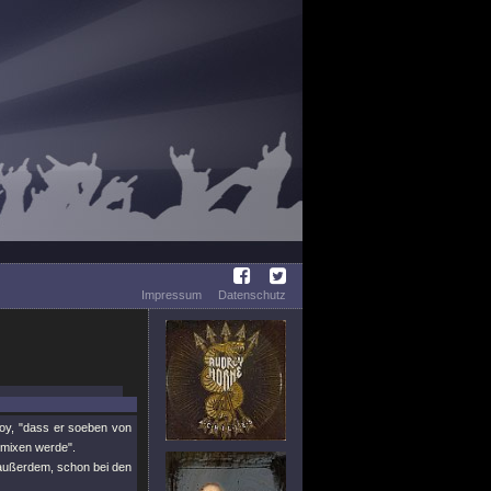
Impressum
Datenschutz
noy, "dass er soeben von
 mixen werde".
t außerdem, schon bei den