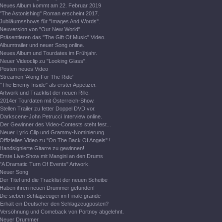
Neues Album kommt am 22. Februar 2019
"The Astonishing" Roman erscheint 2017.
Jubiläumsshows für "Images And Words".
Neuversion von "Our New World"
Präsentieren das "The Gift Of Music" Video.
Albumtrailer und neuer Song online.
Neues Album und Tourdates im Frühjahr.
Neuer Videoclip zu "Looking Glass".
Posten neues Video
Streamen 'Along For The Ride'
"The Enemy Inside" als erster Appetizer.
Artwork und Tracklist der neuen Rille.
2014er Tourdaten mit Österreich-Show.
Stellen Trailer zu fetter Doppel DVD vor.
Darkscene-John Petrucci Interview online.
Der Gewinner des Video-Contests steht fest...
Neuer Lyric Clip und Grammy-Nominierung.
Offizielles Video zu "On The Back Of Angels" !
Handsignierte Gitarre zu gewinnen!
Erste Live-Show mit Mangini an den Drums
"A Dramatic Turn Of Events" Artwork.
Neuer Song
Der Titel und die Tracklist der neuen Scheibe
Haben ihren neuen Drummer gefunden!
Die sieben Schlagzeuger im Finale grande
Erhält ein Deutscher den Schlagzeugposten?
Versöhnung und Comeback von Portnoy abgelehnt.
Neuer Drummer