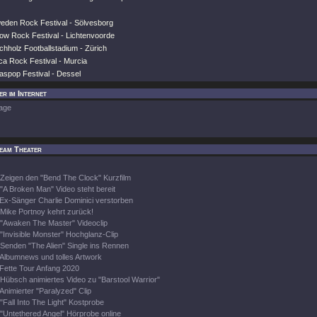
weden Rock Festival - Sölvesborg
row Rock Festival - Lichtenvoorde
chholz Footballstadium - Zürich
ca Rock Festival - Murcia
aspop Festival - Dessel
r im Internet
age
eam Theater
Zeigen den "Bend The Clock" Kurzfilm
"A Broken Man" Video steht bereit
Ex-Sänger Charlie Dominici verstorben
Mike Portnoy kehrt zurück!
"Awaken The Master" Videoclip
"Invisible Monster" Hochglanz-Clip
Senden "The Alien" Single ins Rennen
Albumnews und tolles Artwork
Fette Tour Anfang 2020
Hübsch animiertes Video zu "Barstool Warrior"
Animierter "Paralyzed" Clip
"Fall Into The Light" Kostprobe
"Untethered Angel" Hörprobe online