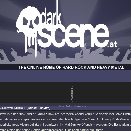
Kein Bild vorhanden.
Nächster Streich! (Dream Theater)
uftritt in einer New Yorker Radio-Show am gestrigen Abend verriet Schlagzeuger Mike Port
 Aufnahmesession gekommen sei und man den Nachfolger von "Train Of Thought" ab Montag
etitelte neue Album soll dann irgendwann im Mai/Juni veröffentlicht werden. Die Band plan
vals einige der neuen Songs auszuprobieren. Hier noch einmal die Daten: