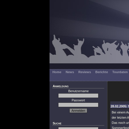
Home
News
Reviews
Berichte
Tourdaten
Anmeldung
Benutzername
Passwort
28.02.2005: 
Bei einem A
der letzten
Das noch unb
Suche
Sommerfesti