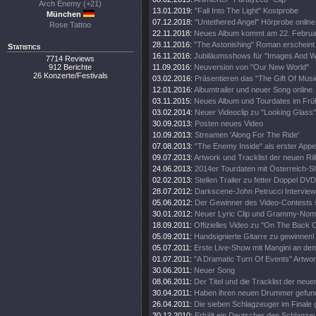
Arch Enemy (+21)
13.01.2019:
"Fall Into The Light" Kostprobe
München
07.12.2018:
"Untethered Angel" Hörprobe online
Rose Tattoo
22.11.2018:
Neues Album kommt am 22. Februa
28.11.2016:
"The Astonishing" Roman erscheint
Statistics
16.11.2016:
Jubiläumsshows für "Images And W
7714 Reviews
912 Berichte
11.09.2016:
Neuversion von "Our New World"
26 Konzerte/Festivals
03.02.2016:
Präsentieren das "The Gift Of Musi
12.01.2016:
Albumtrailer und neuer Song online.
03.11.2015:
Neues Album und Tourdates im Früh
03.02.2014:
Neuer Videoclip zu "Looking Glass"
30.09.2013:
Posten neues Video
10.09.2013:
Streamen 'Along For The Ride'
07.08.2013:
"The Enemy Inside" als erster Appet
09.07.2013:
Artwork und Tracklist der neuen Rill
24.06.2013:
2014er Tourdaten mit Österreich-S
02.02.2013:
Stellen Trailer zu fetter Doppel DVD
28.07.2012:
Darkscene-John Petrucci Interview 
05.06.2012:
Der Gewinner des Video-Contests st
30.01.2012:
Neuer Lyric Clip und Grammy-Nomi
18.09.2011:
Offizielles Video zu "On The Back O
05.09.2011:
Handsignierte Gitarre zu gewinnen!
05.07.2011:
Erste Live-Show mit Mangini an de
01.07.2011:
"A Dramatic Turn Of Events" Artwor
30.06.2011:
Neuer Song
08.06.2011:
Der Titel und die Tracklist der neu
30.04.2011:
Haben ihren neuen Drummer gefun
26.04.2011:
Die sieben Schlagzeuger im Finale
30.12.2010:
Erhält ein Deutscher den Schlagz