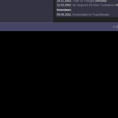
19.11.2003:
Train Of Thought
(
Review
)
11.03.2002:
Six Degrees Of Inner Turbulence
(
Interviews
09.09.2011:
Drahtseilakt im Traumtheater
© D