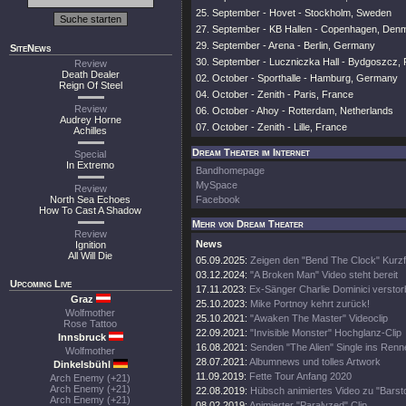
25. September - Hovet - Stockholm, Sweden
27. September - KB Hallen - Copenhagen, Den
29. September - Arena - Berlin, Germany
SiteNews
30. September - Luczniczka Hall - Bydgoszcz, 
Review
Death Dealer
02. October - Sporthalle - Hamburg, Germany
Reign Of Steel
04. October - Zenith - Paris, France
Review
06. October - Ahoy - Rotterdam, Netherlands
Audrey Horne
07. October - Zenith - Lille, France
Achilles
Dream Theater im Internet
Special
In Extremo
Bandhomepage
MySpace
Review
North Sea Echoes
Facebook
How To Cast A Shadow
Mehr von Dream Theater
Review
News
Ignition
All Will Die
05.09.2025:
Zeigen den "Bend The Clock" Kurzf
03.12.2024:
"A Broken Man" Video steht bereit
Upcoming Live
17.11.2023:
Ex-Sänger Charlie Dominici versto
Graz
25.10.2023:
Mike Portnoy kehrt zurück!
Wolfmother
25.10.2021:
"Awaken The Master" Videoclip
Rose Tattoo
22.09.2021:
"Invisible Monster" Hochglanz-Clip
Innsbruck
16.08.2021:
Senden "The Alien" Single ins Renn
Wolfmother
28.07.2021:
Albumnews und tolles Artwork
Dinkelsbühl
11.09.2019:
Fette Tour Anfang 2020
Arch Enemy (+21)
Arch Enemy (+21)
22.08.2019:
Hübsch animiertes Video zu "Barsto
Arch Enemy (+21)
08.02.2019:
Animierter "Paralyzed" Clip