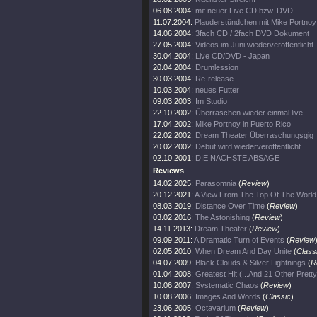
06.08.2004:
mit neuer Live CD bzw. DVD
11.07.2004:
Plauderstündchen mit Mike Portnoy
14.06.2004:
3fach CD / 2fach DVD Dokument
27.05.2004:
Videos im Juni wiederveröffentlicht
30.04.2004:
Live CD/DVD - Japan
20.04.2004:
Drumlession
30.03.2004:
Re-release
10.03.2004:
neues Futter
09.03.2003:
Im Studio
22.10.2002:
Überraschen wieder einmal live
17.04.2002:
Mike Portnoy in Puerto Rico
22.02.2002:
Dream Theater Überraschungsgig
20.02.2002:
Debüt wird wiederveröffentlicht
02.10.2001:
DIE NÄCHSTE ABSAGE
Reviews
14.02.2025:
Parasomnia
(
Review
)
20.12.2021:
A View From The Top Of The World
08.03.2019:
Distance Over Time
(
Review
)
03.02.2016:
The Astonishing
(
Review
)
14.11.2013:
Dream Theater
(
Review
)
09.09.2011:
A Dramatic Turn of Events
(
Review
02.05.2010:
When Dream And Day Unite
(
Class
04.07.2009:
Black Clouds & Silver Lightnings
(
R
01.04.2008:
Greatest Hit (...And 21 Other Prett
10.06.2007:
Systematic Chaos
(
Review
)
10.08.2006:
Images And Words
(
Classic
)
23.06.2005:
Octavarium
(
Review
)