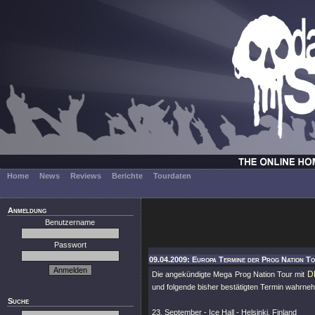
Home
News
Reviews
Berichte
Tourdaten
Anmeldung
Benutzername
Passwort
09.04.2009: Europa Termine der Prog Nation T
D
Die angekündigte Mega Prog Nation Tour mit
und folgende bisher bestätigten Termin wahrneh
Suche
23. September - Ice Hall - Helsinki, Finland