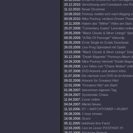
20.12.2010:
Versöhnung und Comeback von Por
11.12.2010:
Neuer Drummer
10.09.2010:
Portnoy meldet sich nach Abgang 
09.09.2010:
Mike Portnoy verlässt Dream Theate
18.11.2009:
Haben das "Wither" Video am Start.
25.07.2009:
"Cementary Gates" Livevideo onlin
29.05.2009:
"Black Clouds & Silver Linings" Spec
09.05.2009:
"A Rite Of Passage" Videoclip.
06.05.2009:
Erste Single im Gratis Download.
26.03.2009:
Live Prog Spketakel mit Opeth.
13.03.2009:
"Black Clouds & Silver Linings" Deta
30.12.2008:
"Death Magnetic" Portnoys Album d
14.09.2008:
Mike Portnoy himmelt "Death Magne
06.09.2008:
Live Video von "Chaos Motion" onli
31.07.2008:
DVD Artwork und andere Infos
11.07.2008:
Die nächste Live DVD ist im Anmar
09.02.2008:
Artwork für Greatest Hits!
12.01.2008:
*Greatest Hits* am Start!
01.08.2007:
bekommen eigenen Tag
28.04.2007:
Systematic Chaos
11.04.2007:
Cover online
04.04.2007:
Allerlei Neues
11.10.2006:
DT + WATCHTOWER = RUSH?
05.08.2006:
1 hour stream
16.06.2006:
Score
05.11.2005:
belohnen ihre Fans!
12.03.2005:
Live im Linzer POSTHOF !!!!
28.02.2005:
Nächster Streich!