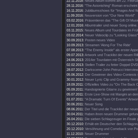
22.11.2018:
Neues Album kommt am 22. Februa
28.11.2016:
"The Astonishing" Roman erscheint
16.11.2016:
Jubiläumsshows für "Images And W
11.09.2016:
Neuversion von "Our New World"
03.02.2016:
Präsentieren das "The Gift Of Musi
12.01.2016:
Albumtrailer und neuer Song online.
03.11.2015:
Neues Album und Tourdates im Früh
03.02.2014:
Neuer Videoclip zu "Looking Glass"
30.09.2013:
Posten neues Video
10.09.2013:
Streamen 'Along For The Ride'
07.08.2013:
"The Enemy Inside" als erster Appet
09.07.2013:
Artwork und Tracklist der neuen Rill
24.06.2013:
2014er Tourdaten mit Österreich-S
02.02.2013:
Stellen Trailer zu fetter Doppel DVD
28.07.2012:
Darkscene-John Petrucci Interview 
05.06.2012:
Der Gewinner des Video-Contests st
30.01.2012:
Neuer Lyric Clip und Grammy-Nomi
18.09.2011:
Offizielles Video zu "On The Back O
05.09.2011:
Handsignierte Gitarre zu gewinnen!
05.07.2011:
Erste Live-Show mit Mangini an de
01.07.2011:
"A Dramatic Turn Of Events" Artwor
30.06.2011:
Neuer Song
08.06.2011:
Der Titel und die Tracklist der neu
30.04.2011:
Haben ihren neuen Drummer gefun
26.04.2011:
Die sieben Schlagzeuger im Finale
30.12.2010:
Erhält ein Deutscher den Schlagz
20.12.2010:
Versöhnung und Comeback von Por
11.12.2010:
Neuer Drummer