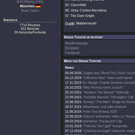
Arch Enemy (+21)
05. Cloverfield
München
06. Vicky Cristina Barcelona
Rose Tattoo
07. The Dark Knight
Statistics
Quelle
: Blabbermouth
7714 Reviews
912 Berichte
26 Konzerte/Festivals
Dream Theater im Internet
Bandhomepage
MySpace
Facebook
Mehr von Dream Theater
News
05.09.2025:
Zeigen den "Bend The Clock" Kurzf
03.12.2024:
"A Broken Man" Video steht bereit
17.11.2023:
Ex-Sänger Charlie Dominici versto
25.10.2023:
Mike Portnoy kehrt zurück!
25.10.2021:
"Awaken The Master" Videoclip
22.09.2021:
"Invisible Monster" Hochglanz-Clip
16.08.2021:
Senden "The Alien" Single ins Renn
28.07.2021:
Albumnews und tolles Artwork
11.09.2019:
Fette Tour Anfang 2020
22.08.2019:
Hübsch animiertes Video zu "Barsto
08.02.2019:
Animierter "Paralyzed" Clip
13.01.2019:
"Fall Into The Light" Kostprobe
07.12.2018:
"Untethered Angel" Hörprobe online