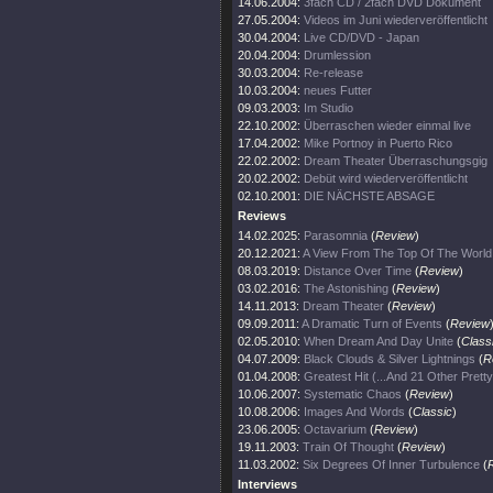
14.06.2004:
3fach CD / 2fach DVD Dokument
27.05.2004:
Videos im Juni wiederveröffentlicht
30.04.2004:
Live CD/DVD - Japan
20.04.2004:
Drumlession
30.03.2004:
Re-release
10.03.2004:
neues Futter
09.03.2003:
Im Studio
22.10.2002:
Überraschen wieder einmal live
17.04.2002:
Mike Portnoy in Puerto Rico
22.02.2002:
Dream Theater Überraschungsgig
20.02.2002:
Debüt wird wiederveröffentlicht
02.10.2001:
DIE NÄCHSTE ABSAGE
Reviews
14.02.2025:
Parasomnia
(
Review
)
20.12.2021:
A View From The Top Of The World
08.03.2019:
Distance Over Time
(
Review
)
03.02.2016:
The Astonishing
(
Review
)
14.11.2013:
Dream Theater
(
Review
)
09.09.2011:
A Dramatic Turn of Events
(
Review
02.05.2010:
When Dream And Day Unite
(
Class
04.07.2009:
Black Clouds & Silver Lightnings
(
R
01.04.2008:
Greatest Hit (...And 21 Other Prett
10.06.2007:
Systematic Chaos
(
Review
)
10.08.2006:
Images And Words
(
Classic
)
23.06.2005:
Octavarium
(
Review
)
19.11.2003:
Train Of Thought
(
Review
)
11.03.2002:
Six Degrees Of Inner Turbulence
(
Interviews