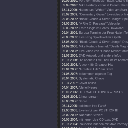
10.09.2010:
Portnoy meldet sich nach Abgang 
09.09.2010:
Mike Portnoy verlässt Dream Theate
18.11.2009:
Haben das "Wither" Video am Start.
25.07.2009:
"Cementary Gates" Livevideo onlin
29.05.2009:
"Black Clouds & Silver Linings" Spec
09.05.2009:
"A Rite Of Passage" Videoclip.
06.05.2009:
Erste Single im Gratis Download.
09.04.2009:
Europa Termine der Prog Nation To
26.03.2009:
Live Prog Spketakel mit Opeth.
13.03.2009:
"Black Clouds & Silver Linings" Deta
14.09.2008:
Mike Portnoy himmelt "Death Magne
06.09.2008:
Live Video von "Chaos Motion" onli
31.07.2008:
DVD Artwork und andere Infos
11.07.2008:
Die nächste Live DVD ist im Anmar
09.02.2008:
Artwork für Greatest Hits!
12.01.2008:
*Greatest Hits* am Start!
01.08.2007:
bekommen eigenen Tag
28.04.2007:
Systematic Chaos
11.04.2007:
Cover online
04.04.2007:
Allerlei Neues
11.10.2006:
DT + WATCHTOWER = RUSH?
05.08.2006:
1 hour stream
16.06.2006:
Score
05.11.2005:
belohnen ihre Fans!
12.03.2005:
Live im Linzer POSTHOF !!!!
28.02.2005:
Nächster Streich!
06.08.2004:
mit neuer Live CD bzw. DVD
11.07.2004:
Plauderstündchen mit Mike Portnoy