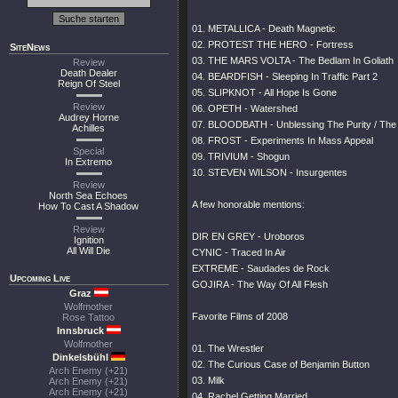
01. METALLICA - Death Magnetic
02. PROTEST THE HERO - Fortress
SiteNews
03. THE MARS VOLTA - The Bedlam In Goliath
Review
Death Dealer
04. BEARDFISH - Sleeping In Traffic Part 2
Reign Of Steel
05. SLIPKNOT - All Hope Is Gone
Review
06. OPETH - Watershed
Audrey Horne
07. BLOODBATH - Unblessing The Purity / The
Achilles
08. FROST - Experiments In Mass Appeal
Special
09. TRIVIUM - Shogun
In Extremo
10. STEVEN WILSON - Insurgentes
Review
North Sea Echoes
A few honorable mentions:
How To Cast A Shadow
Review
DIR EN GREY - Uroboros
Ignition
All Will Die
CYNIC - Traced In Air
EXTREME - Saudades de Rock
Upcoming Live
GOJIRA - The Way Of All Flesh
Graz
Wolfmother
Favorite Films of 2008
Rose Tattoo
Innsbruck
Wolfmother
01. The Wrestler
Dinkelsbühl
02. The Curious Case of Benjamin Button
Arch Enemy (+21)
03. Milk
Arch Enemy (+21)
Arch Enemy (+21)
04. Rachel Getting Married