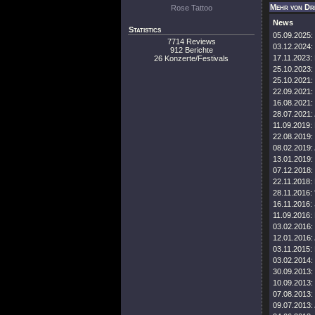
Mehr von Dr
Rose Tattoo
News
Statistics
05.09.2025:
7714 Reviews
03.12.2024:
912 Berichte
17.11.2023:
26 Konzerte/Festivals
25.10.2023:
25.10.2021:
22.09.2021:
16.08.2021:
28.07.2021:
11.09.2019:
22.08.2019:
08.02.2019:
13.01.2019:
07.12.2018:
22.11.2018:
28.11.2016:
16.11.2016:
11.09.2016:
03.02.2016:
12.01.2016:
03.11.2015:
03.02.2014:
30.09.2013:
10.09.2013:
07.08.2013:
09.07.2013: