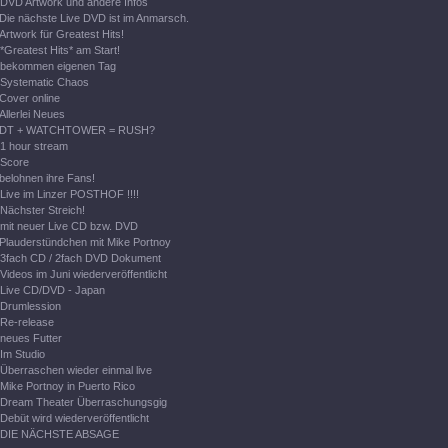
DVD Artwork und andere Infos
Die nächste Live DVD ist im Anmarsch.
Artwork für Greatest Hits!
*Greatest Hits* am Start!
bekommen eigenen Tag
Systematic Chaos
Cover online
Allerlei Neues
DT + WATCHTOWER = RUSH?
1 hour stream
Score
belohnen ihre Fans!
Live im Linzer POSTHOF !!!!
Nächster Streich!
mit neuer Live CD bzw. DVD
Plauderstündchen mit Mike Portnoy
3fach CD / 2fach DVD Dokument
Videos im Juni wiederveröffentlicht
Live CD/DVD - Japan
Drumlession
Re-release
neues Futter
Im Studio
Überraschen wieder einmal live
Mike Portnoy in Puerto Rico
Dream Theater Überraschungsgig
Debüt wird wiederveröffentlicht
DIE NÄCHSTE ABSAGE