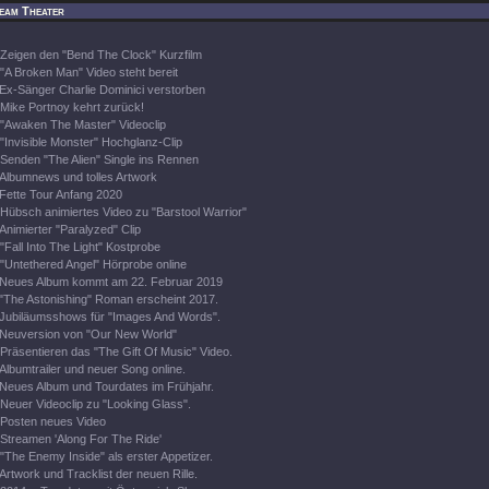
eam Theater
Zeigen den "Bend The Clock" Kurzfilm
"A Broken Man" Video steht bereit
Ex-Sänger Charlie Dominici verstorben
Mike Portnoy kehrt zurück!
"Awaken The Master" Videoclip
"Invisible Monster" Hochglanz-Clip
Senden "The Alien" Single ins Rennen
Albumnews und tolles Artwork
Fette Tour Anfang 2020
Hübsch animiertes Video zu "Barstool Warrior"
Animierter "Paralyzed" Clip
"Fall Into The Light" Kostprobe
"Untethered Angel" Hörprobe online
Neues Album kommt am 22. Februar 2019
"The Astonishing" Roman erscheint 2017.
Jubiläumsshows für "Images And Words".
Neuversion von "Our New World"
Präsentieren das "The Gift Of Music" Video.
Albumtrailer und neuer Song online.
Neues Album und Tourdates im Frühjahr.
Neuer Videoclip zu "Looking Glass".
Posten neues Video
Streamen 'Along For The Ride'
"The Enemy Inside" als erster Appetizer.
Artwork und Tracklist der neuen Rille.