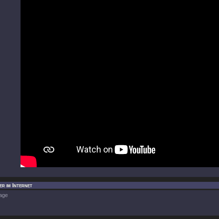
r im Internet
age