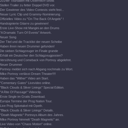
2014er Tourdaten mit Österreich-Show.
Stellen Trailer zu fetter Doppel DVD vor.
Der Gewinner des Video-Contests steht fest...
Neuer Lyric Clip und Grammy-Nominierung.
Offizielles Video zu "On The Back Of Angels" !
Handsignierte Gitarre zu gewinnen!
Erste Live-Show mit Mangini an den Drums
"A Dramatic Turn Of Events" Artwork.
Neuer Song
Der Titel und die Tracklist der neuen Scheibe
Haben ihren neuen Drummer gefunden!
Die sieben Schlagzeuger im Finale grande
Erhält ein Deutscher den Schlagzeugposten?
Versöhnung und Comeback von Portnoy abgelehnt.
Neuer Drummer
Portnoy meldet sich nach Abgang nochmals zu Wort.
Mike Portnoy verlässt Dream Theater!!!!
Haben das "Wither" Video am Start.
"Cementary Gates" Livevideo online.
"Black Clouds & Silver Linings" Special Edition.
"A Rite Of Passage" Videoclip.
Erste Single im Gratis Download.
Europa Termine der Prog Nation Tour.
Live Prog Spketakel mit Opeth.
"Black Clouds & Silver Linings" Details.
"Death Magnetic" Portnoys Album des Jahres.
Mike Portnoy himmelt "Death Magnetic" an.
Live Video von "Chaos Motion" online.