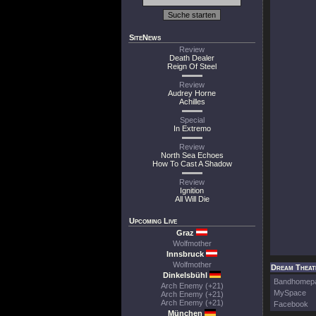
SiteNews
Review
Death Dealer
Reign Of Steel
Review
Audrey Horne
Achilles
Special
In Extremo
Review
North Sea Echoes
How To Cast A Shadow
Review
Ignition
All Will Die
Upcoming Live
Graz
Wolfmother
Innsbruck
Wolfmother
Dream Theate
Dinkelsbühl
Bandhomep
Arch Enemy (+21)
MySpace
Arch Enemy (+21)
Arch Enemy (+21)
Facebook
München