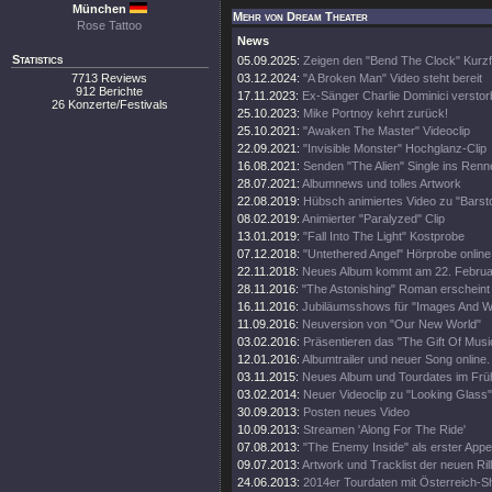
München
Mehr von Dream Theater
Rose Tattoo
News
Statistics
05.09.2025:
Zeigen den "Bend The Clock" Kurzf
7713 Reviews
03.12.2024:
"A Broken Man" Video steht bereit
912 Berichte
17.11.2023:
Ex-Sänger Charlie Dominici versto
26 Konzerte/Festivals
25.10.2023:
Mike Portnoy kehrt zurück!
25.10.2021:
"Awaken The Master" Videoclip
22.09.2021:
"Invisible Monster" Hochglanz-Clip
16.08.2021:
Senden "The Alien" Single ins Renn
28.07.2021:
Albumnews und tolles Artwork
22.08.2019:
Hübsch animiertes Video zu "Barsto
08.02.2019:
Animierter "Paralyzed" Clip
13.01.2019:
"Fall Into The Light" Kostprobe
07.12.2018:
"Untethered Angel" Hörprobe online
22.11.2018:
Neues Album kommt am 22. Februa
28.11.2016:
"The Astonishing" Roman erscheint
16.11.2016:
Jubiläumsshows für "Images And W
11.09.2016:
Neuversion von "Our New World"
03.02.2016:
Präsentieren das "The Gift Of Musi
12.01.2016:
Albumtrailer und neuer Song online.
03.11.2015:
Neues Album und Tourdates im Früh
03.02.2014:
Neuer Videoclip zu "Looking Glass"
30.09.2013:
Posten neues Video
10.09.2013:
Streamen 'Along For The Ride'
07.08.2013:
"The Enemy Inside" als erster Appet
09.07.2013:
Artwork und Tracklist der neuen Rill
24.06.2013:
2014er Tourdaten mit Österreich-S