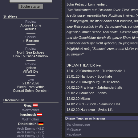
John Petrucci kommentiert:
"Die Reaktionen auf "Distance Over Time" ware
live für unser europäisches Publikum in einem '
SiteNews
Für diejenigen, die nicht dabei sein konnten, 
Review
Audrey Horne
eine Reise zurück in die Vergangenheit, sonde
Achilles
eigentlich immer schon sein sollte. Unsere upg
Special
und die Geschichte durch die ganze Show hinwe
In Extremo
entweder noch gar nicht geboren, zu jung wa
Review
Möglichkeit sein, "Scenes" zum ersten Mal in v
North Sea Echoes
zu spielen!"
How To Cast A Shadow
Review
DREAM THEATER live:
Ignition
12.01.20 Oberhausen - Turbinenhalle 1
All Will Die
23.01.20 Hamburg - Sporthalle
Live
05.02.20 Ludwigsburg - MHP Arena
21.07.2026
Bleed From Within
06.02.20 Frankfurt - Jahrhunderthalle
Conrad Sohm, Dornbirn
09.02.20 München - Zenith
12.02.20 Milano
Upcoming Live
14.02.20 CH-Zürich - Samsung Hall
Graz
18.02.20 Hannover - Swiss Life
Wolfmother
Innsbruck
Dream Theater im Internet
Wolfmother
Dinkelsbühl
Bandhomepage
Arch Enemy (+21)
MySpace
Arch Enemy (+21)
Facebook
Arch Enemy (+21)