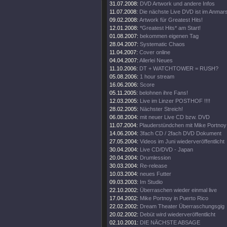
31.07.2008:
DVD Artwork und andere Infos
11.07.2008:
Die nächste Live DVD ist im Anmar
09.02.2008:
Artwork für Greatest Hits!
12.01.2008:
*Greatest Hits* am Start!
01.08.2007:
bekommen eigenen Tag
28.04.2007:
Systematic Chaos
11.04.2007:
Cover online
04.04.2007:
Allerlei Neues
11.10.2006:
DT + WATCHTOWER = RUSH?
05.08.2006:
1 hour stream
16.06.2006:
Score
05.11.2005:
belohnen ihre Fans!
12.03.2005:
Live im Linzer POSTHOF !!!!
28.02.2005:
Nächster Streich!
06.08.2004:
mit neuer Live CD bzw. DVD
11.07.2004:
Plauderstündchen mit Mike Portnoy
14.06.2004:
3fach CD / 2fach DVD Dokument
27.05.2004:
Videos im Juni wiederveröffentlicht
30.04.2004:
Live CD/DVD - Japan
20.04.2004:
Drumlession
30.03.2004:
Re-release
10.03.2004:
neues Futter
09.03.2003:
Im Studio
22.10.2002:
Überraschen wieder einmal live
17.04.2002:
Mike Portnoy in Puerto Rico
22.02.2002:
Dream Theater Überraschungsgig
20.02.2002:
Debüt wird wiederveröffentlicht
02.10.2001:
DIE NÄCHSTE ABSAGE