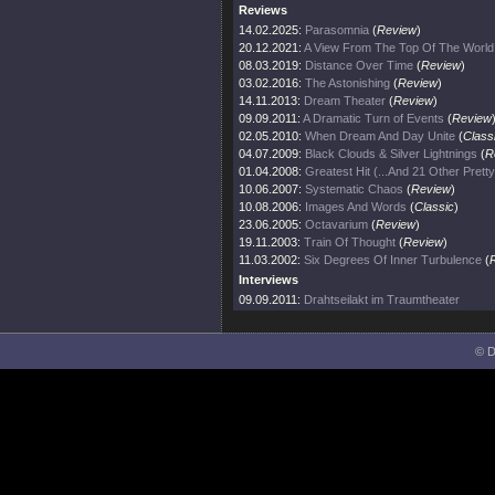
Reviews
14.02.2025:
Parasomnia
(
Review
)
20.12.2021:
A View From The Top Of The World
08.03.2019:
Distance Over Time
(
Review
)
03.02.2016:
The Astonishing
(
Review
)
14.11.2013:
Dream Theater
(
Review
)
09.09.2011:
A Dramatic Turn of Events
(
Review
02.05.2010:
When Dream And Day Unite
(
Class
04.07.2009:
Black Clouds & Silver Lightnings
(
R
01.04.2008:
Greatest Hit (...And 21 Other Prett
10.06.2007:
Systematic Chaos
(
Review
)
10.08.2006:
Images And Words
(
Classic
)
23.06.2005:
Octavarium
(
Review
)
19.11.2003:
Train Of Thought
(
Review
)
11.03.2002:
Six Degrees Of Inner Turbulence
(
Interviews
09.09.2011:
Drahtseilakt im Traumtheater
© D