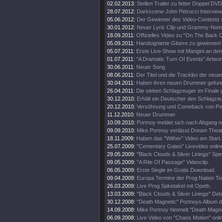
02.02.2013:
Stellen Trailer zu fetter Doppel DVD
28.07.2012:
Darkscene-John Petrucci Interview 
05.06.2012:
Der Gewinner des Video-Contests st
30.01.2012:
Neuer Lyric Clip und Grammy-Nomi
18.09.2011:
Offizielles Video zu "On The Back O
05.09.2011:
Handsignierte Gitarre zu gewinnen!
05.07.2011:
Erste Live-Show mit Mangini an de
01.07.2011:
"A Dramatic Turn Of Events" Artwor
30.06.2011:
Neuer Song
08.06.2011:
Der Titel und die Tracklist der neu
30.04.2011:
Haben ihren neuen Drummer gefun
26.04.2011:
Die sieben Schlagzeuger im Finale
30.12.2010:
Erhält ein Deutscher den Schlagz
20.12.2010:
Versöhnung und Comeback von Por
11.12.2010:
Neuer Drummer
10.09.2010:
Portnoy meldet sich nach Abgang 
09.09.2010:
Mike Portnoy verlässt Dream Theate
18.11.2009:
Haben das "Wither" Video am Start.
25.07.2009:
"Cementary Gates" Livevideo onlin
29.05.2009:
"Black Clouds & Silver Linings" Spec
09.05.2009:
"A Rite Of Passage" Videoclip.
06.05.2009:
Erste Single im Gratis Download.
09.04.2009:
Europa Termine der Prog Nation To
26.03.2009:
Live Prog Spketakel mit Opeth.
13.03.2009:
"Black Clouds & Silver Linings" Deta
30.12.2008:
"Death Magnetic" Portnoys Album d
14.09.2008:
Mike Portnoy himmelt "Death Magne
06.09.2008:
Live Video von "Chaos Motion" onli