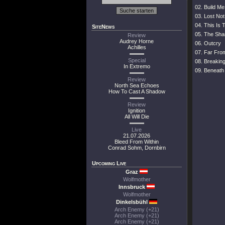
02. Build M
03. Lost Not
04. This Is 
SiteNews
05. The Sh
Review
Audrey Horne
06. Outcry
Achilles
07. Far Fr
Special
08. Breaking 
In Extremo
09. Beneath
Review
North Sea Echoes
How To Cast A Shadow
Review
Ignition
All Will Die
Live
21.07.2026
Bleed From Within
Conrad Sohm, Dornbirn
Upcoming Live
Graz
Wolfmother
Innsbruck
Wolfmother
Dinkelsbühl
Arch Enemy (+21)
Arch Enemy (+21)
Arch Enemy (+21)