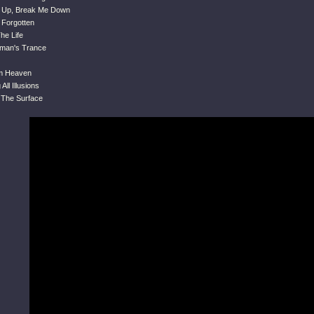
e Up, Break Me Down
 Forgotten
The Life
aman's Trance
om Heaven
All Illusions
 The Surface