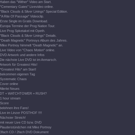
Haben das "Wither" Video am Start.
"Cementary Gates" Livevideo online.
"Black Clouds & Silver Linings" Special Edition.
"A Rite Of Passage" Videoclip.
Erste Single im Gratis Download.
Europa Termine der Prog Nation Tour.
Live Prog Spketakel mit Opeth.
"Black Clouds & Silver Linings" Details.
"Death Magnetic" Portnoys Album des Jahres.
Mike Portnoy himmelt "Death Magnetic" an.
Live Video von "Chaos Motion" online.
DVD Artwork und andere Infos
Die nächste Live DVD ist im Anmarsch.
Artwork für Greatest Hits!
*Greatest Hits* am Start!
bekommen eigenen Tag
Systematic Chaos
Cover online
Allerlei Neues
DT + WATCHTOWER = RUSH?
1 hour stream
Score
belohnen ihre Fans!
Live im Linzer POSTHOF !!!!
Nächster Streich!
mit neuer Live CD bzw. DVD
Plauderstündchen mit Mike Portnoy
3fach CD / 2fach DVD Dokument