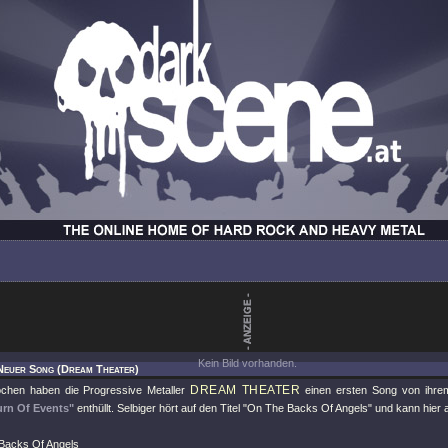
Kein Bild vorhanden.
 Neuer Song (Dream Theater)
DREAM THEATER
chen haben die Progressive Metaller
einen ersten Song von ih
urn Of Events"
enthüllt. Selbiger hört auf den Titel
"On The Backs Of Angels"
und kann hier 
Backs Of Angels