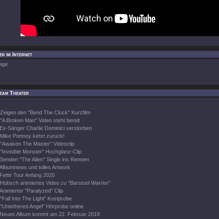
r im Internet
age
eam Theater
Zeigen den "Bend The Clock" Kurzfilm
"A Broken Man" Video steht bereit
Ex-Sänger Charlie Dominici verstorben
Mike Portnoy kehrt zurück!
"Awaken The Master" Videoclip
"Invisible Monster" Hochglanz-Clip
Senden "The Alien" Single ins Rennen
Albumnews und tolles Artwork
Fette Tour Anfang 2020
Hübsch animiertes Video zu "Barstool Warrior"
Animierter "Paralyzed" Clip
"Fall Into The Light" Kostprobe
"Untethered Angel" Hörprobe online
Neues Album kommt am 22. Februar 2019