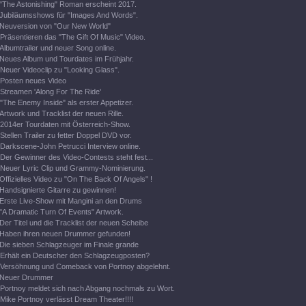
"The Astonishing" Roman erscheint 2017.
Jubiläumsshows für "Images And Words".
Neuversion von "Our New World"
Präsentieren das "The Gift Of Music" Video.
Albumtrailer und neuer Song online.
Neues Album und Tourdates im Frühjahr.
Neuer Videoclip zu "Looking Glass".
Posten neues Video
Streamen 'Along For The Ride'
"The Enemy Inside" als erster Appetizer.
Artwork und Tracklist der neuen Rille.
2014er Tourdaten mit Österreich-Show.
Stellen Trailer zu fetter Doppel DVD vor.
Darkscene-John Petrucci Interview online.
Der Gewinner des Video-Contests steht fest...
Neuer Lyric Clip und Grammy-Nominierung.
Offizielles Video zu "On The Back Of Angels" !
Handsignierte Gitarre zu gewinnen!
Erste Live-Show mit Mangini an den Drums
"A Dramatic Turn Of Events" Artwork.
Der Titel und die Tracklist der neuen Scheibe
Haben ihren neuen Drummer gefunden!
Die sieben Schlagzeuger im Finale grande
Erhält ein Deutscher den Schlagzeugposten?
Versöhnung und Comeback von Portnoy abgelehnt.
Neuer Drummer
Portnoy meldet sich nach Abgang nochmals zu Wort.
Mike Portnoy verlässt Dream Theater!!!!