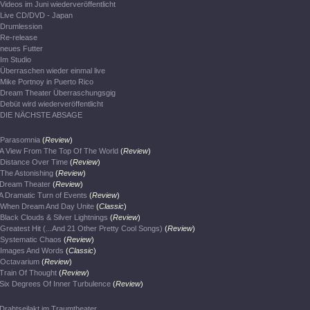
Videos im Juni wiederveröffentlicht
Live CD/DVD - Japan
Drumlession
Re-release
neues Futter
Im Studio
Überraschen wieder einmal live
Mike Portnoy in Puerto Rico
Dream Theater Überraschungsgig
Debüt wird wiederveröffentlicht
DIE NÄCHSTE ABSAGE
Parasomnia
(
Review
)
A View From The Top Of The World
(
Review
)
Distance Over Time
(
Review
)
The Astonishing
(
Review
)
Dream Theater
(
Review
)
A Dramatic Turn of Events
(
Review
)
When Dream And Day Unite
(
Classic
)
Black Clouds & Silver Lightnings
(
Review
)
Greatest Hit (...And 21 Other Pretty Cool Songs)
(
Review
)
Systematic Chaos
(
Review
)
Images And Words
(
Classic
)
Octavarium
(
Review
)
Train Of Thought
(
Review
)
Six Degrees Of Inner Turbulence
(
Review
)
Drahtseilakt im Traumtheater