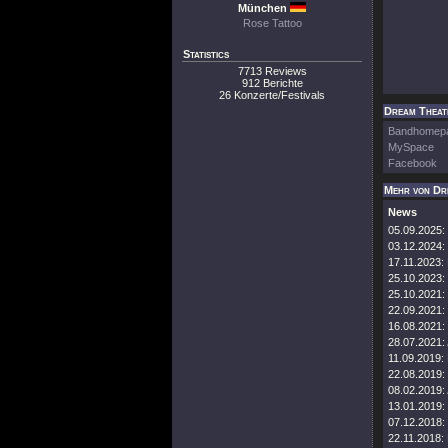
München
Rose Tattoo
Statistics
7713 Reviews
912 Berichte
26 Konzerte/Festivals
Dream Theate
Bandhomep
MySpace
Facebook
Mehr von Dr
News
05.09.2025:
03.12.2024:
17.11.2023:
25.10.2023:
25.10.2021:
22.09.2021:
16.08.2021:
28.07.2021:
11.09.2019:
22.08.2019:
08.02.2019:
13.01.2019:
07.12.2018:
22.11.2018: