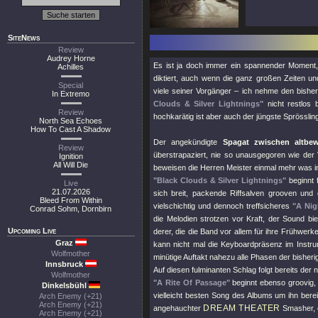
SiteNews
Review
Audrey Horne
Es ist ja doch immer ein spannender Moment,
Achilles
diktiert, auch wenn die ganz großen Zeiten u
Special
viele seiner Vorgänger – ich nehme den bishe
In Extremo
Clouds & Silver Lightnings"
nicht restlos 
Review
hochkarätig ist aber auch der jüngste Sprössling
North Sea Echoes
How To Cast A Shadow
Der angekündigte
Spagat zwischen altbew
Review
überstrapaziert, nie so unausgegoren wie der 
Ignition
All Will Die
beweisen die Herren Meister einmal mehr was in
"Black Clouds & Silver Lightnings"
beginnt 
Live
21.07.2026
sich breit, packende Riffsalven grooven und
Bleed From Within
vielschichtig und dennoch treffsicheres
"A Ni
Conrad Sohm, Dornbirn
die Melodien strotzen vor Kraft, der Sound bie
Upcoming Live
derer, die die Band vor allem für ihre Frühwerk
Graz
kann nicht mal die Keyboardpräsenz im Instru
Wolfmother
minütige Auftakt nahezu alle Phasen der bisheri
Innsbruck
Auf diesen fulminanten Schlag folgt bereits der
Wolfmother
"A Rite Of Passage"
beginnt ebenso groovig, 
Dinkelsbühl
vielleicht besten Song des Albums um ihn bereit
Arch Enemy (+21)
Arch Enemy (+21)
DREAM THEATER
angehauchter
Smasher, d
Arch Enemy (+21)