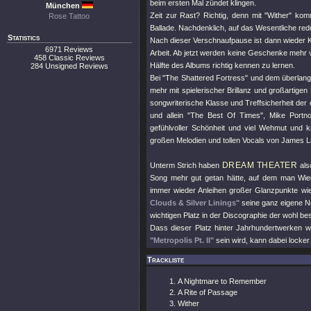
beim ersten Mal zündet klingen.
München
Zeit zur Rast? Richtig, denn mit
"Wither"
kommt
Rose Tattoo
Ballade. Nachdenklich, auf das Wesentliche red
Statistics
Nach dieser Verschnaufpause ist dann wieder Ko
6971 Reviews
Arbeit. Ab jetzt werden keine Geschenke mehr v
458 Classic Reviews
Hälfte des Albums richtig kennen zu lernen.
284 Unsigned Reviews
Bei
"The Shattered Fortress"
und dem überlang
mehr mit spielerischer Brillanz und großartige
songwriterische Klasse und Treffsicherheit der 
und allein
"The Best Of Times"
, Mike Portn
gefühlvoller Schönheit und viel Wehmut und 
großen Melodien und tollen Vocals von James L
DREAM THEATER
Unterm Strich haben
als
Song mehr gut getan hätte, auf dem man Wie
immer wieder Anleihen großer Glanzpunkte w
Clouds & Silver Linings"
seine ganz eigene No
wichtigen Platz in der Discographie der wohl be
Dass dieser Platz hinter Jahrhundertwerken 
"Metropolis Pt. II"
sein wird, kann dabei lock
Trackliste
A Nightmare to Remember
A Rite of Passage
Wither