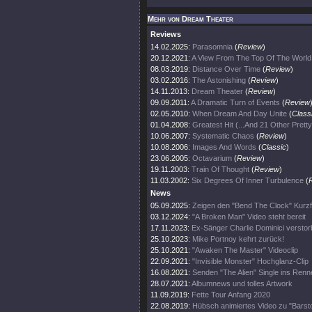
Mehr von Dream Theater
Reviews
14.02.2025:
Parasomnia
(
Review
)
20.12.2021:
A View From The Top Of The World
08.03.2019:
Distance Over Time
(
Review
)
03.02.2016:
The Astonishing
(
Review
)
14.11.2013:
Dream Theater
(
Review
)
09.09.2011:
A Dramatic Turn of Events
(
Review
02.05.2010:
When Dream And Day Unite
(
Class
01.04.2008:
Greatest Hit (...And 21 Other Prett
10.06.2007:
Systematic Chaos
(
Review
)
10.08.2006:
Images And Words
(
Classic
)
23.06.2005:
Octavarium
(
Review
)
19.11.2003:
Train Of Thought
(
Review
)
11.03.2002:
Six Degrees Of Inner Turbulence
(
News
05.09.2025:
Zeigen den "Bend The Clock" Kurzf
03.12.2024:
"A Broken Man" Video steht bereit
17.11.2023:
Ex-Sänger Charlie Dominici versto
25.10.2023:
Mike Portnoy kehrt zurück!
25.10.2021:
"Awaken The Master" Videoclip
22.09.2021:
"Invisible Monster" Hochglanz-Clip
16.08.2021:
Senden "The Alien" Single ins Renn
28.07.2021:
Albumnews und tolles Artwork
11.09.2019:
Fette Tour Anfang 2020
22.08.2019:
Hübsch animiertes Video zu "Barsto