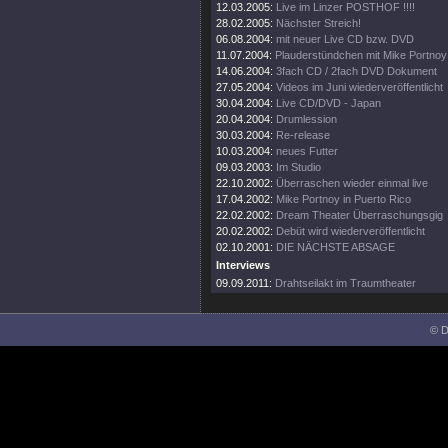
12.03.2005:
Live im Linzer POSTHOF !!!!
28.02.2005:
Nächster Streich!
06.08.2004:
mit neuer Live CD bzw. DVD
11.07.2004:
Plauderstündchen mit Mike Portnoy
14.06.2004:
3fach CD / 2fach DVD Dokument
27.05.2004:
Videos im Juni wiederveröffentlicht
30.04.2004:
Live CD/DVD - Japan
20.04.2004:
Drumlession
30.03.2004:
Re-release
10.03.2004:
neues Futter
09.03.2003:
Im Studio
22.10.2002:
Überraschen wieder einmal live
17.04.2002:
Mike Portnoy in Puerto Rico
22.02.2002:
Dream Theater Überraschungsgig
20.02.2002:
Debüt wird wiederveröffentlicht
02.10.2001:
DIE NÄCHSTE ABSAGE
Interviews
09.09.2011:
Drahtseilakt im Traumtheater
© D