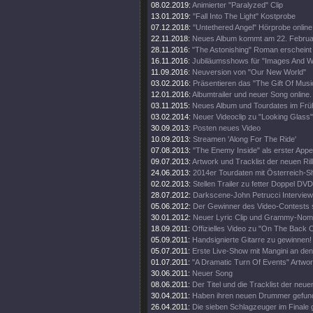
08.02.2019:
Animierter "Paralyzed" Clip
13.01.2019:
"Fall Into The Light" Kostprobe
07.12.2018:
"Untethered Angel" Hörprobe online
22.11.2018:
Neues Album kommt am 22. Februa
28.11.2016:
"The Astonishing" Roman erscheint
16.11.2016:
Jubiläumsshows für "Images And W
11.09.2016:
Neuversion von "Our New World"
03.02.2016:
Präsentieren das "The Gift Of Musi
12.01.2016:
Albumtrailer und neuer Song online.
03.11.2015:
Neues Album und Tourdates im Früh
03.02.2014:
Neuer Videoclip zu "Looking Glass"
30.09.2013:
Posten neues Video
10.09.2013:
Streamen 'Along For The Ride'
07.08.2013:
"The Enemy Inside" als erster Appet
09.07.2013:
Artwork und Tracklist der neuen Rill
24.06.2013:
2014er Tourdaten mit Österreich-S
02.02.2013:
Stellen Trailer zu fetter Doppel DVD
28.07.2012:
Darkscene-John Petrucci Interview 
05.06.2012:
Der Gewinner des Video-Contests st
30.01.2012:
Neuer Lyric Clip und Grammy-Nomi
18.09.2011:
Offizielles Video zu "On The Back O
05.09.2011:
Handsignierte Gitarre zu gewinnen!
05.07.2011:
Erste Live-Show mit Mangini an de
01.07.2011:
"A Dramatic Turn Of Events" Artwor
30.06.2011:
Neuer Song
08.06.2011:
Der Titel und die Tracklist der neu
30.04.2011:
Haben ihren neuen Drummer gefun
26.04.2011:
Die sieben Schlagzeuger im Finale