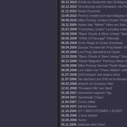
30.12.2010:
Erhält ein Deutscher den Schlagz
20.12.2010:
Versöhnung und Comeback von Por
11.12.2010:
Neuer Drummer
10.09.2010:
Portnoy meldet sich nach Abgang 
09.09.2010:
Mike Portnoy verlässt Dream Theate
18.11.2009:
Haben das "Wither" Video am Start.
25.07.2009:
"Cementary Gates" Livevideo onlin
29.05.2009:
"Black Clouds & Silver Linings" Spec
09.05.2009:
"A Rite Of Passage" Videoclip.
06.05.2009:
Erste Single im Gratis Download.
09.04.2009:
Europa Termine der Prog Nation To
26.03.2009:
Live Prog Spketakel mit Opeth.
13.03.2009:
"Black Clouds & Silver Linings" Deta
30.12.2008:
"Death Magnetic" Portnoys Album d
14.09.2008:
Mike Portnoy himmelt "Death Magne
06.09.2008:
Live Video von "Chaos Motion" onli
31.07.2008:
DVD Artwork und andere Infos
11.07.2008:
Die nächste Live DVD ist im Anmar
09.02.2008:
Artwork für Greatest Hits!
12.01.2008:
*Greatest Hits* am Start!
01.08.2007:
bekommen eigenen Tag
28.04.2007:
Systematic Chaos
11.04.2007:
Cover online
04.04.2007:
Allerlei Neues
11.10.2006:
DT + WATCHTOWER = RUSH?
05.08.2006:
1 hour stream
16.06.2006:
Score
05.11.2005:
belohnen ihre Fans!