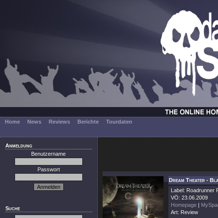
Home
News
Reviews
Berichte
Tourdaten
Anmeldung
Benutzername
Passwort
Dream Theater - Bla
Label: Roadrunner
VÖ: 23.06.2009
Homepage
|
MySpa
Suche
Art: Review