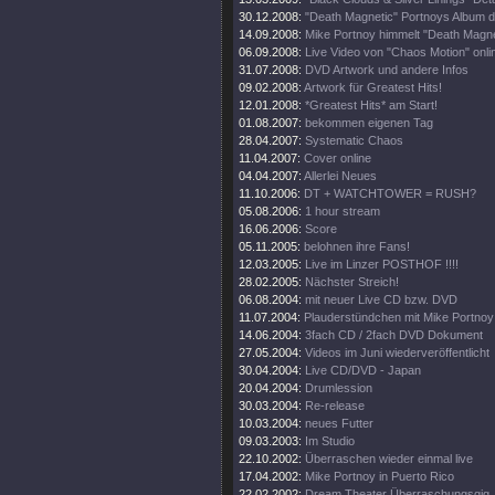
30.12.2008:
"Death Magnetic" Portnoys Album d
14.09.2008:
Mike Portnoy himmelt "Death Magne
06.09.2008:
Live Video von "Chaos Motion" onli
31.07.2008:
DVD Artwork und andere Infos
09.02.2008:
Artwork für Greatest Hits!
12.01.2008:
*Greatest Hits* am Start!
01.08.2007:
bekommen eigenen Tag
28.04.2007:
Systematic Chaos
11.04.2007:
Cover online
04.04.2007:
Allerlei Neues
11.10.2006:
DT + WATCHTOWER = RUSH?
05.08.2006:
1 hour stream
16.06.2006:
Score
05.11.2005:
belohnen ihre Fans!
12.03.2005:
Live im Linzer POSTHOF !!!!
28.02.2005:
Nächster Streich!
06.08.2004:
mit neuer Live CD bzw. DVD
11.07.2004:
Plauderstündchen mit Mike Portnoy
14.06.2004:
3fach CD / 2fach DVD Dokument
27.05.2004:
Videos im Juni wiederveröffentlicht
30.04.2004:
Live CD/DVD - Japan
20.04.2004:
Drumlession
30.03.2004:
Re-release
10.03.2004:
neues Futter
09.03.2003:
Im Studio
22.10.2002:
Überraschen wieder einmal live
17.04.2002:
Mike Portnoy in Puerto Rico
22.02.2002:
Dream Theater Überraschungsgig