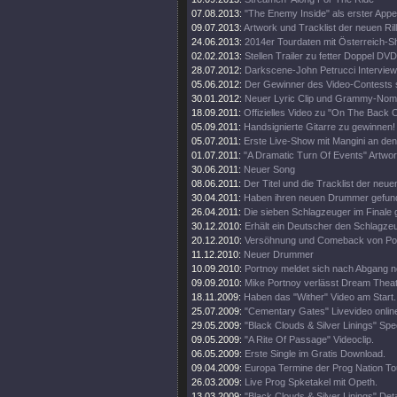
07.08.2013:
"The Enemy Inside" als erster Appet
09.07.2013:
Artwork und Tracklist der neuen Rill
24.06.2013:
2014er Tourdaten mit Österreich-S
02.02.2013:
Stellen Trailer zu fetter Doppel DVD
28.07.2012:
Darkscene-John Petrucci Interview 
05.06.2012:
Der Gewinner des Video-Contests st
30.01.2012:
Neuer Lyric Clip und Grammy-Nomi
18.09.2011:
Offizielles Video zu "On The Back O
05.09.2011:
Handsignierte Gitarre zu gewinnen!
05.07.2011:
Erste Live-Show mit Mangini an de
01.07.2011:
"A Dramatic Turn Of Events" Artwor
30.06.2011:
Neuer Song
08.06.2011:
Der Titel und die Tracklist der neu
30.04.2011:
Haben ihren neuen Drummer gefun
26.04.2011:
Die sieben Schlagzeuger im Finale
30.12.2010:
Erhält ein Deutscher den Schlagz
20.12.2010:
Versöhnung und Comeback von Por
11.12.2010:
Neuer Drummer
10.09.2010:
Portnoy meldet sich nach Abgang 
09.09.2010:
Mike Portnoy verlässt Dream Theate
18.11.2009:
Haben das "Wither" Video am Start.
25.07.2009:
"Cementary Gates" Livevideo onlin
29.05.2009:
"Black Clouds & Silver Linings" Spec
09.05.2009:
"A Rite Of Passage" Videoclip.
06.05.2009:
Erste Single im Gratis Download.
09.04.2009:
Europa Termine der Prog Nation To
26.03.2009:
Live Prog Spketakel mit Opeth.
13.03.2009:
"Black Clouds & Silver Linings" Deta