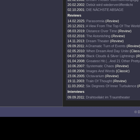
20.02.2002:
Debüt wird wiederveröffentlicht
02.10.2001:
DIE NÄCHSTE ABSAGE
Reviews
14.02.2025:
Parasomnia
(
Review
)
20.12.2021:
A View From The Top Of The World
08.03.2019:
Distance Over Time
(
Review
)
03.02.2016:
The Astonishing
(
Review
)
14.11.2013:
Dream Theater
(
Review
)
09.09.2011:
A Dramatic Turn of Events
(
Review
02.05.2010:
When Dream And Day Unite
(
Class
04.07.2009:
Black Clouds & Silver Lightnings
(
R
01.04.2008:
Greatest Hit (...And 21 Other Prett
10.06.2007:
Systematic Chaos
(
Review
)
10.08.2006:
Images And Words
(
Classic
)
23.06.2005:
Octavarium
(
Review
)
19.11.2003:
Train Of Thought
(
Review
)
11.03.2002:
Six Degrees Of Inner Turbulence
(
Interviews
09.09.2011:
Drahtseilakt im Traumtheater
© D