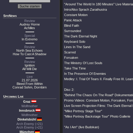
"Around The World In 180 Minutes" Live Materia
Intro/Also Sprach Zarathustra
Constant Motion
SiteNews
Panic Attack
Review
Audrey Horne
Blind Faith
Achilles
Surrounded
Special
The Dark Eternal Night
In Extremo
Keyboard Solo
Review
Lines In The Sand
North Sea Echoes
Scarred
How To Cast A Shadow
Forsaken
Review
The Ministry Of Lost Souls
Ignition
Take The Time
All Will Die
In The Presence Of Enemies
Live
Medley: I. Trial Of Tears II. Finally Free III. 
21.07.2026
Bleed From Within
Conrad Sohm, Dornbirn
Disc 2:
"Behind The Chaos On The Road" Dokumentati
Upcoming Live
Promo Videos: Constant Motion, Forsaken, Forsa
Graz
Live Screen Projection Films: The Dark Eternal 
Wolfmother
Innsbruck
"Mike Portnoy Stage Tour"
Wolfmother
"Mike Portnoy Backstage Tour" Photo Gallerie
Dinkelsbühl
Arch Enemy (+21)
"As I Am"
(live Budokan)
Arch Enemy (+21)
München