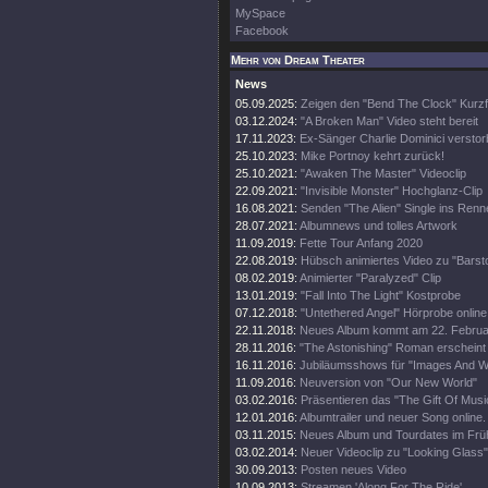
MySpace
Facebook
Mehr von Dream Theater
News
05.09.2025:
Zeigen den "Bend The Clock" Kurzf
03.12.2024:
"A Broken Man" Video steht bereit
17.11.2023:
Ex-Sänger Charlie Dominici versto
25.10.2023:
Mike Portnoy kehrt zurück!
25.10.2021:
"Awaken The Master" Videoclip
22.09.2021:
"Invisible Monster" Hochglanz-Clip
16.08.2021:
Senden "The Alien" Single ins Renn
28.07.2021:
Albumnews und tolles Artwork
11.09.2019:
Fette Tour Anfang 2020
22.08.2019:
Hübsch animiertes Video zu "Barsto
08.02.2019:
Animierter "Paralyzed" Clip
13.01.2019:
"Fall Into The Light" Kostprobe
07.12.2018:
"Untethered Angel" Hörprobe online
22.11.2018:
Neues Album kommt am 22. Februa
28.11.2016:
"The Astonishing" Roman erscheint
16.11.2016:
Jubiläumsshows für "Images And W
11.09.2016:
Neuversion von "Our New World"
03.02.2016:
Präsentieren das "The Gift Of Musi
12.01.2016:
Albumtrailer und neuer Song online.
03.11.2015:
Neues Album und Tourdates im Früh
03.02.2014:
Neuer Videoclip zu "Looking Glass"
30.09.2013:
Posten neues Video
10.09.2013:
Streamen 'Along For The Ride'