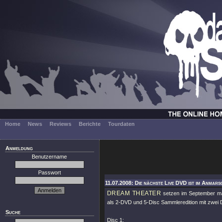
Home
News
Reviews
Berichte
Tourdaten
Anmeldung
Benutzername
Passwort
11.07.2008: Die nächste Live DVD ist im Anmars
DREAM THEATER
setzen im September m
als 2-DVD und 5-Disc Sammleredition mit zwei D
Suche
Disc 1: