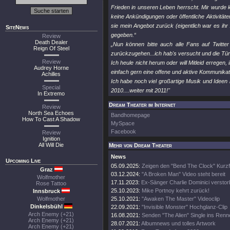
Frieden in unseren Leben herrscht. Mir wurde k
keine Ankündigungen oder öffentliche Aktivität
sie mein Angebot zurück (eigentlich war es ihr 
SiteNews
gegeben.“
Review
Death Dealer
„Nun können bitte auch alle Fans auf Twit
Reign Of Steel
zurückzugehen...ich hab's versucht und die Tür
Review
Ich heule nicht herum oder will Mitleid erregen,
Audrey Horne
einfach gern eine offene und aktive Kommunikat
Achilles
Ich habe noch viel großartige Musik und Ideen
Special
2010....weiter mit 2011!"
In Extremo
Dream Theater im Internet
Review
North Sea Echoes
Bandhomepage
How To Cast A Shadow
MySpace
Facebook
Review
Ignition
All Will Die
Mehr von Dream Theater
News
Upcoming Live
05.09.2025:
Zeigen den "Bend The Clock" Kurzf
Graz
03.12.2024:
"A Broken Man" Video steht bereit
Wolfmother
17.11.2023:
Ex-Sänger Charlie Dominici versto
Rose Tattoo
25.10.2023:
Mike Portnoy kehrt zurück!
Innsbruck
Wolfmother
25.10.2021:
"Awaken The Master" Videoclip
Dinkelsbühl
22.09.2021:
"Invisible Monster" Hochglanz-Clip
Arch Enemy (+21)
16.08.2021:
Senden "The Alien" Single ins Renn
Arch Enemy (+21)
28.07.2021:
Albumnews und tolles Artwork
Arch Enemy (+21)