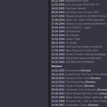
05.11.2005:
belohnen ihre Fans!
12.03.2005:
Live im Linzer POSTHOF !!!!
28.02.2005:
Nächster Streich!
06.08.2004:
mit neuer Live CD bzw. DVD
11.07.2004:
Plauderstündchen mit Mike Portnoy
14.06.2004:
3fach CD / 2fach DVD Dokument
27.05.2004:
Videos im Juni wiederveröffentlicht
30.04.2004:
Live CD/DVD - Japan
20.04.2004:
Drumlession
30.03.2004:
Re-release
10.03.2004:
neues Futter
09.03.2003:
Im Studio
22.10.2002:
Überraschen wieder einmal live
17.04.2002:
Mike Portnoy in Puerto Rico
22.02.2002:
Dream Theater Überraschungsgig
20.02.2002:
Debüt wird wiederveröffentlicht
02.10.2001:
DIE NÄCHSTE ABSAGE
Reviews
14.02.2025:
Parasomnia
(
Review
)
20.12.2021:
A View From The Top Of The World
08.03.2019:
Distance Over Time
(
Review
)
03.02.2016:
The Astonishing
(
Review
)
14.11.2013:
Dream Theater
(
Review
)
09.09.2011:
A Dramatic Turn of Events
(
Review
02.05.2010:
When Dream And Day Unite
(
Class
04.07.2009:
Black Clouds & Silver Lightnings
(
R
01.04.2008:
Greatest Hit (...And 21 Other Prett
10.06.2007:
Systematic Chaos
(
Review
)