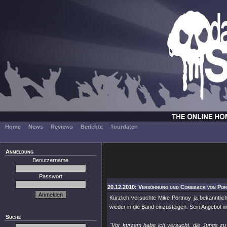
Home
News
Reviews
Berichte
Tourdaten
Anmeldung
Benutzername
Passwort
20.12.2010: Versöhnung und Comeback von Por
Kürzlich versuchte Mike Portnoy ja bekanntlic
wieder in die Band einzusteigen. Sein Angebot 
Suche
"Vor kurzem habe ich versucht, die Jungs z