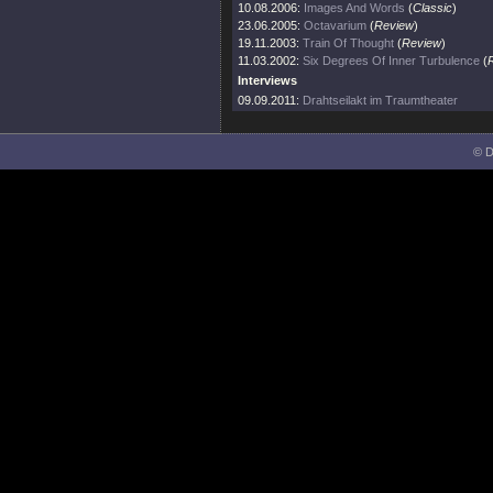
10.08.2006:
Images And Words
(
Classic
)
23.06.2005:
Octavarium
(
Review
)
19.11.2003:
Train Of Thought
(
Review
)
11.03.2002:
Six Degrees Of Inner Turbulence
(
Interviews
09.09.2011:
Drahtseilakt im Traumtheater
© D