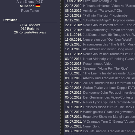
11.09.2019:
Fette Tour Anfang 2020
Arch Enemy (+21)
22.08.2019:
Hübsch animiertes Video zu "Barsto
München
Rose Tattoo
08.02.2019:
Animierter "Paralyzed" Clip
13.01.2019:
"Fall Into The Light" Kostprobe
Statistics
07.12.2018:
"Untethered Angel" Hörprobe online
7714 Reviews
22.11.2018:
Neues Album kommt am 22. Februa
912 Berichte
28.11.2016:
"The Astonishing" Roman erscheint
26 Konzerte/Festivals
16.11.2016:
Jubiläumsshows für "Images And W
11.09.2016:
Neuversion von "Our New World"
03.02.2016:
Präsentieren das "The Gift Of Musi
12.01.2016:
Albumtrailer und neuer Song online.
03.11.2015:
Neues Album und Tourdates im Früh
03.02.2014:
Neuer Videoclip zu "Looking Glass"
30.09.2013:
Posten neues Video
10.09.2013:
Streamen 'Along For The Ride'
07.08.2013:
"The Enemy Inside" als erster Appet
09.07.2013:
Artwork und Tracklist der neuen Rill
24.06.2013:
2014er Tourdaten mit Österreich-S
02.02.2013:
Stellen Trailer zu fetter Doppel DVD
28.07.2012:
Darkscene-John Petrucci Interview 
05.06.2012:
Der Gewinner des Video-Contests st
30.01.2012:
Neuer Lyric Clip und Grammy-Nomi
18.09.2011:
Offizielles Video zu "On The Back O
05.09.2011:
Handsignierte Gitarre zu gewinnen!
05.07.2011:
Erste Live-Show mit Mangini an de
01.07.2011:
"A Dramatic Turn Of Events" Artwor
30.06.2011:
Neuer Song
08.06.2011:
Der Titel und die Tracklist der neu