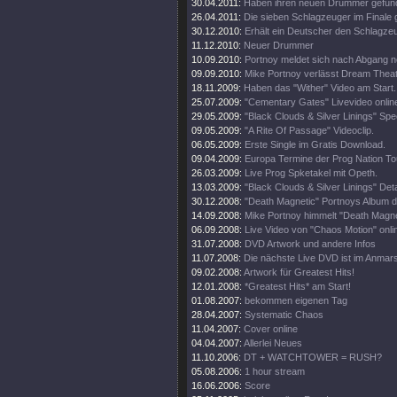
30.04.2011:
Haben ihren neuen Drummer gefun
26.04.2011:
Die sieben Schlagzeuger im Finale
30.12.2010:
Erhält ein Deutscher den Schlagz
11.12.2010:
Neuer Drummer
10.09.2010:
Portnoy meldet sich nach Abgang 
09.09.2010:
Mike Portnoy verlässt Dream Theate
18.11.2009:
Haben das "Wither" Video am Start.
25.07.2009:
"Cementary Gates" Livevideo onlin
29.05.2009:
"Black Clouds & Silver Linings" Spec
09.05.2009:
"A Rite Of Passage" Videoclip.
06.05.2009:
Erste Single im Gratis Download.
09.04.2009:
Europa Termine der Prog Nation To
26.03.2009:
Live Prog Spketakel mit Opeth.
13.03.2009:
"Black Clouds & Silver Linings" Deta
30.12.2008:
"Death Magnetic" Portnoys Album d
14.09.2008:
Mike Portnoy himmelt "Death Magne
06.09.2008:
Live Video von "Chaos Motion" onli
31.07.2008:
DVD Artwork und andere Infos
11.07.2008:
Die nächste Live DVD ist im Anmar
09.02.2008:
Artwork für Greatest Hits!
12.01.2008:
*Greatest Hits* am Start!
01.08.2007:
bekommen eigenen Tag
28.04.2007:
Systematic Chaos
11.04.2007:
Cover online
04.04.2007:
Allerlei Neues
11.10.2006:
DT + WATCHTOWER = RUSH?
05.08.2006:
1 hour stream
16.06.2006:
Score