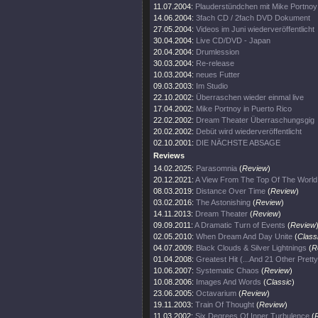
11.07.2004:
Plauderstündchen mit Mike Portnoy
14.06.2004:
3fach CD / 2fach DVD Dokument
27.05.2004:
Videos im Juni wiederveröffentlicht
30.04.2004:
Live CD/DVD - Japan
20.04.2004:
Drumlession
30.03.2004:
Re-release
10.03.2004:
neues Futter
09.03.2003:
Im Studio
22.10.2002:
Überraschen wieder einmal live
17.04.2002:
Mike Portnoy in Puerto Rico
22.02.2002:
Dream Theater Überraschungsgig
20.02.2002:
Debüt wird wiederveröffentlicht
02.10.2001:
DIE NÄCHSTE ABSAGE
Reviews
14.02.2025:
Parasomnia
(
Review
)
20.12.2021:
A View From The Top Of The World
08.03.2019:
Distance Over Time
(
Review
)
03.02.2016:
The Astonishing
(
Review
)
14.11.2013:
Dream Theater
(
Review
)
09.09.2011:
A Dramatic Turn of Events
(
Review
02.05.2010:
When Dream And Day Unite
(
Class
04.07.2009:
Black Clouds & Silver Lightnings
(
R
01.04.2008:
Greatest Hit (...And 21 Other Prett
10.06.2007:
Systematic Chaos
(
Review
)
10.08.2006:
Images And Words
(
Classic
)
23.06.2005:
Octavarium
(
Review
)
19.11.2003:
Train Of Thought
(
Review
)
11.03.2002:
Six Degrees Of Inner Turbulence
(