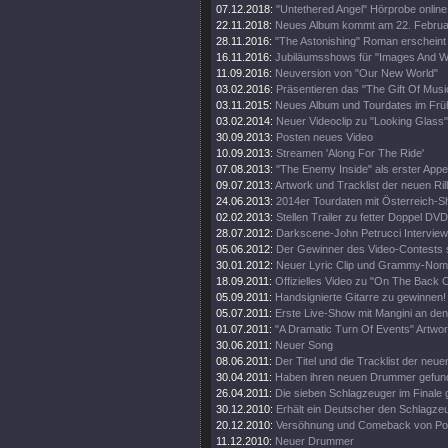
07.12.2018:
"Untethered Angel" Hörprobe online
22.11.2018:
Neues Album kommt am 22. Februa
28.11.2016:
"The Astonishing" Roman erscheint
16.11.2016:
Jubiläumsshows für "Images And W
11.09.2016:
Neuversion von "Our New World"
03.02.2016:
Präsentieren das "The Gift Of Musi
03.11.2015:
Neues Album und Tourdates im Früh
03.02.2014:
Neuer Videoclip zu "Looking Glass"
30.09.2013:
Posten neues Video
10.09.2013:
Streamen 'Along For The Ride'
07.08.2013:
"The Enemy Inside" als erster Appet
09.07.2013:
Artwork und Tracklist der neuen Rill
24.06.2013:
2014er Tourdaten mit Österreich-S
02.02.2013:
Stellen Trailer zu fetter Doppel DVD
28.07.2012:
Darkscene-John Petrucci Interview 
05.06.2012:
Der Gewinner des Video-Contests st
30.01.2012:
Neuer Lyric Clip und Grammy-Nomi
18.09.2011:
Offizielles Video zu "On The Back O
05.09.2011:
Handsignierte Gitarre zu gewinnen!
05.07.2011:
Erste Live-Show mit Mangini an de
01.07.2011:
"A Dramatic Turn Of Events" Artwor
30.06.2011:
Neuer Song
08.06.2011:
Der Titel und die Tracklist der neu
30.04.2011:
Haben ihren neuen Drummer gefun
26.04.2011:
Die sieben Schlagzeuger im Finale
30.12.2010:
Erhält ein Deutscher den Schlagz
20.12.2010:
Versöhnung und Comeback von Por
11.12.2010:
Neuer Drummer