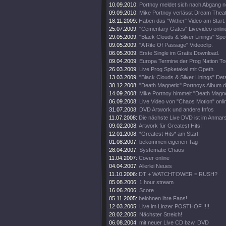
10.09.2010:
Portnoy meldet sich nach Abgang 
09.09.2010:
Mike Portnoy verlässt Dream Theate
18.11.2009:
Haben das "Wither" Video am Start.
25.07.2009:
"Cementary Gates" Livevideo onlin
29.05.2009:
"Black Clouds & Silver Linings" Spec
09.05.2009:
"A Rite Of Passage" Videoclip.
06.05.2009:
Erste Single im Gratis Download.
09.04.2009:
Europa Termine der Prog Nation To
26.03.2009:
Live Prog Spketakel mit Opeth.
13.03.2009:
"Black Clouds & Silver Linings" Deta
30.12.2008:
"Death Magnetic" Portnoys Album d
14.09.2008:
Mike Portnoy himmelt "Death Magne
06.09.2008:
Live Video von "Chaos Motion" onli
31.07.2008:
DVD Artwork und andere Infos
11.07.2008:
Die nächste Live DVD ist im Anmar
09.02.2008:
Artwork für Greatest Hits!
12.01.2008:
*Greatest Hits* am Start!
01.08.2007:
bekommen eigenen Tag
28.04.2007:
Systematic Chaos
11.04.2007:
Cover online
04.04.2007:
Allerlei Neues
11.10.2006:
DT + WATCHTOWER = RUSH?
05.08.2006:
1 hour stream
16.06.2006:
Score
05.11.2005:
belohnen ihre Fans!
12.03.2005:
Live im Linzer POSTHOF !!!!
28.02.2005:
Nächster Streich!
06.08.2004:
mit neuer Live CD bzw. DVD