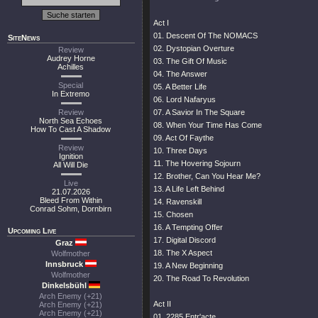
Act I
01. Descent Of The NOMACS
SiteNews
02. Dystopian Overture
Review
Audrey Horne
03. The Gift Of Music
Achilles
04. The Answer
Special
05. A Better Life
In Extremo
06. Lord Nafaryus
Review
07. A Savior In The Square
North Sea Echoes
08. When Your Time Has Come
How To Cast A Shadow
09. Act Of Faythe
Review
10. Three Days
Ignition
11. The Hovering Sojourn
All Will Die
12. Brother, Can You Hear Me?
Live
13. A Life Left Behind
21.07.2026
Bleed From Within
14. Ravenskill
Conrad Sohm, Dornbirn
15. Chosen
16. A Tempting Offer
Upcoming Live
17. Digital Discord
Graz
18. The X Aspect
Wolfmother
Innsbruck
19. A New Beginning
Wolfmother
20. The Road To Revolution
Dinkelsbühl
Arch Enemy (+21)
Act II
Arch Enemy (+21)
Arch Enemy (+21)
01. 2285 Entr'acte