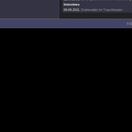
Interviews
09.09.2011:
Drahtseilakt im Traumtheater
© D