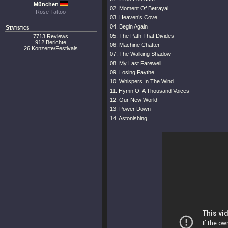
München
02. Moment Of Betrayal
Rose Tattoo
03. Heaven’s Cove
04. Begin Again
Statistics
05. The Path That Divides
7713 Reviews
912 Berichte
06. Machine Chatter
26 Konzerte/Festivals
07. The Walking Shadow
08. My Last Farewell
09. Losing Faythe
10. Whispers In The Wind
11. Hymn Of A Thousand Voices
12. Our New World
13. Power Down
14. Astonishing