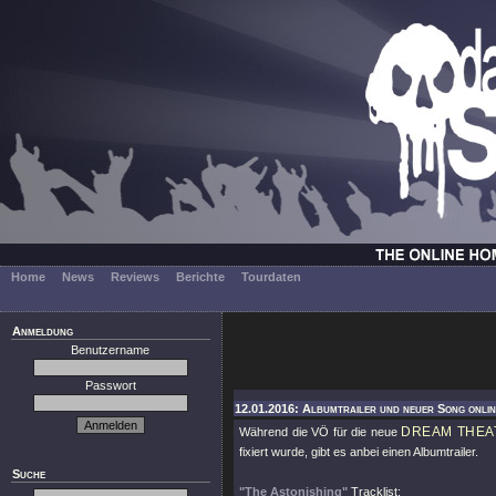
Home
News
Reviews
Berichte
Tourdaten
Anmeldung
Benutzername
Passwort
12.01.2016: Albumtrailer und neuer Song onlin
DREAM THEA
Während die VÖ für die neue
fixiert wurde, gibt es anbei einen Albumtrailer.
Suche
"The Astonishing"
Tracklist: