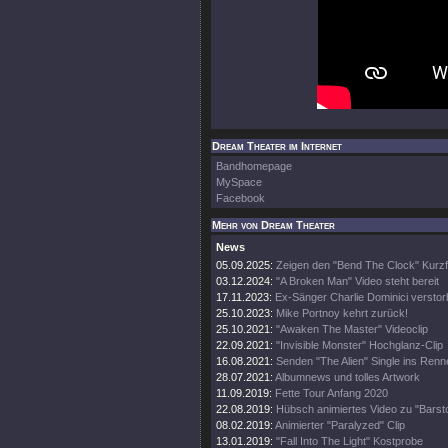
Dream Theater im Internet
Bandhomepage
MySpace
Facebook
Mehr von Dream Theater
News
05.09.2025:
Zeigen den "Bend The Clock" Kurzf
03.12.2024:
"A Broken Man" Video steht bereit
17.11.2023:
Ex-Sänger Charlie Dominici versto
25.10.2023:
Mike Portnoy kehrt zurück!
25.10.2021:
"Awaken The Master" Videoclip
22.09.2021:
"Invisible Monster" Hochglanz-Clip
16.08.2021:
Senden "The Alien" Single ins Renn
28.07.2021:
Albumnews und tolles Artwork
11.09.2019:
Fette Tour Anfang 2020
22.08.2019:
Hübsch animiertes Video zu "Barsto
08.02.2019:
Animierter "Paralyzed" Clip
13.01.2019:
"Fall Into The Light" Kostprobe