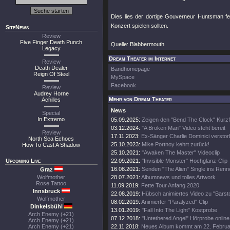
Dies lies der dortige Gouverneur Huntsman fei
Konzert spielen sollten.
SiteNews
Review
Five Finger Death Punch
Quelle: Blabbermouth
Legacy
Dream Theater im Internet
Review
Death Dealer
Bandhomepage
Reign Of Steel
MySpace
Facebook
Review
Audrey Horne
Mehr von Dream Theater
Achilles
News
Special
In Extremo
05.09.2025:
Zeigen den "Bend The Clock" Kurzf
03.12.2024:
"A Broken Man" Video steht bereit
Review
17.11.2023:
Ex-Sänger Charlie Dominici versto
North Sea Echoes
25.10.2023:
Mike Portnoy kehrt zurück!
How To Cast A Shadow
25.10.2021:
"Awaken The Master" Videoclip
Upcoming Live
22.09.2021:
"Invisible Monster" Hochglanz-Clip
16.08.2021:
Senden "The Alien" Single ins Renn
Graz
Wolfmother
28.07.2021:
Albumnews und tolles Artwork
Rose Tattoo
11.09.2019:
Fette Tour Anfang 2020
Innsbruck
22.08.2019:
Hübsch animiertes Video zu "Barsto
Wolfmother
08.02.2019:
Animierter "Paralyzed" Clip
Dinkelsbühl
13.01.2019:
"Fall Into The Light" Kostprobe
Arch Enemy (+21)
07.12.2018:
"Untethered Angel" Hörprobe online
Arch Enemy (+21)
Arch Enemy (+21)
22.11.2018:
Neues Album kommt am 22. Februa