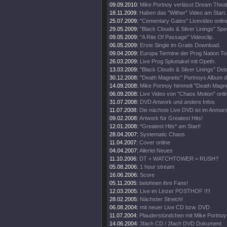
09.09.2010:
Mike Portnoy verlässt Dream Theate
18.11.2009:
Haben das "Wither" Video am Start.
25.07.2009:
"Cementary Gates" Livevideo onlin
29.05.2009:
"Black Clouds & Silver Linings" Spec
09.05.2009:
"A Rite Of Passage" Videoclip.
06.05.2009:
Erste Single im Gratis Download.
09.04.2009:
Europa Termine der Prog Nation To
26.03.2009:
Live Prog Spketakel mit Opeth.
13.03.2009:
"Black Clouds & Silver Linings" Deta
30.12.2008:
"Death Magnetic" Portnoys Album d
14.09.2008:
Mike Portnoy himmelt "Death Magne
06.09.2008:
Live Video von "Chaos Motion" onli
31.07.2008:
DVD Artwork und andere Infos
11.07.2008:
Die nächste Live DVD ist im Anmar
09.02.2008:
Artwork für Greatest Hits!
12.01.2008:
*Greatest Hits* am Start!
28.04.2007:
Systematic Chaos
11.04.2007:
Cover online
04.04.2007:
Allerlei Neues
11.10.2006:
DT + WATCHTOWER = RUSH?
05.08.2006:
1 hour stream
16.06.2006:
Score
05.11.2005:
belohnen ihre Fans!
12.03.2005:
Live im Linzer POSTHOF !!!!
28.02.2005:
Nächster Streich!
06.08.2004:
mit neuer Live CD bzw. DVD
11.07.2004:
Plauderstündchen mit Mike Portnoy
14.06.2004:
3fach CD / 2fach DVD Dokument