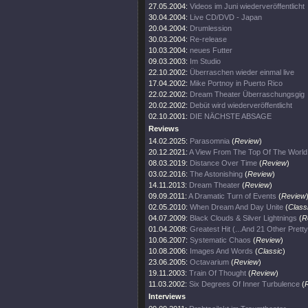
27.05.2004:
Videos im Juni wiederveröffentlicht
30.04.2004:
Live CD/DVD - Japan
20.04.2004:
Drumlession
30.03.2004:
Re-release
10.03.2004:
neues Futter
09.03.2003:
Im Studio
22.10.2002:
Überraschen wieder einmal live
17.04.2002:
Mike Portnoy in Puerto Rico
22.02.2002:
Dream Theater Überraschungsgig
20.02.2002:
Debüt wird wiederveröffentlicht
02.10.2001:
DIE NÄCHSTE ABSAGE
Reviews
14.02.2025:
Parasomnia
(
Review
)
20.12.2021:
A View From The Top Of The World
08.03.2019:
Distance Over Time
(
Review
)
03.02.2016:
The Astonishing
(
Review
)
14.11.2013:
Dream Theater
(
Review
)
09.09.2011:
A Dramatic Turn of Events
(
Review
02.05.2010:
When Dream And Day Unite
(
Class
04.07.2009:
Black Clouds & Silver Lightnings
(
R
01.04.2008:
Greatest Hit (...And 21 Other Prett
10.06.2007:
Systematic Chaos
(
Review
)
10.08.2006:
Images And Words
(
Classic
)
23.06.2005:
Octavarium
(
Review
)
19.11.2003:
Train Of Thought
(
Review
)
11.03.2002:
Six Degrees Of Inner Turbulence
(
Interviews