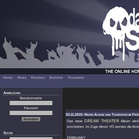
Home
News
Reviews
Berichte
Tourdaten
Anmeldung
Benutzername
Passwort
03.11.2015: Neues Album und Tourdates im Frü
DREAM THEATER
Das neue
Album wird
erscheinen. Im Zuge dieser VÖ werden die Amis
Suche
FEBRUARY