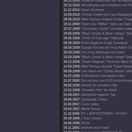
30.12.2010:
Erhält ein Deutscher den Schlagz
20.12.2010:
Versöhnung und Comeback von Por
11.12.2010:
Neuer Drummer
10.09.2010:
Portnoy meldet sich nach Abgang 
09.09.2010:
Mike Portnoy verlässt Dream Theate
18.11.2009:
Haben das "Wither" Video am Start.
25.07.2009:
"Cementary Gates" Livevideo onlin
29.05.2009:
"Black Clouds & Silver Linings" Spec
09.05.2009:
"A Rite Of Passage" Videoclip.
06.05.2009:
Erste Single im Gratis Download.
09.04.2009:
Europa Termine der Prog Nation To
26.03.2009:
Live Prog Spketakel mit Opeth.
13.03.2009:
"Black Clouds & Silver Linings" Deta
30.12.2008:
"Death Magnetic" Portnoys Album d
14.09.2008:
Mike Portnoy himmelt "Death Magne
06.09.2008:
Live Video von "Chaos Motion" onli
31.07.2008:
DVD Artwork und andere Infos
11.07.2008:
Die nächste Live DVD ist im Anmar
09.02.2008:
Artwork für Greatest Hits!
12.01.2008:
*Greatest Hits* am Start!
01.08.2007:
bekommen eigenen Tag
28.04.2007:
Systematic Chaos
11.04.2007:
Cover online
04.04.2007:
Allerlei Neues
11.10.2006:
DT + WATCHTOWER = RUSH?
05.08.2006:
1 hour stream
16.06.2006:
Score
05.11.2005:
belohnen ihre Fans!