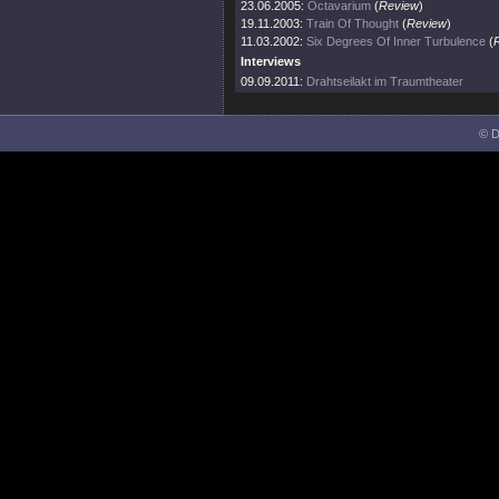
23.06.2005:
Octavarium
(
Review
)
19.11.2003:
Train Of Thought
(
Review
)
11.03.2002:
Six Degrees Of Inner Turbulence
(
Interviews
09.09.2011:
Drahtseilakt im Traumtheater
© D