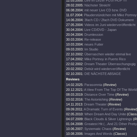
12.03.2005:
Live im Linzer POSTHOF !!!!
28.02.2005:
Nächster Streich!
06.08.2004:
mit neuer Live CD bzw. DVD
11.07.2004:
Plauderstündchen mit Mike Portnoy
14.06.2004:
3fach CD / 2fach DVD Dokument
27.05.2004:
Videos im Juni wiederveröffentlicht
30.04.2004:
Live CD/DVD - Japan
20.04.2004:
Drumlession
30.03.2004:
Re-release
10.03.2004:
neues Futter
09.03.2003:
Im Studio
22.10.2002:
Überraschen wieder einmal live
17.04.2002:
Mike Portnoy in Puerto Rico
22.02.2002:
Dream Theater Überraschungsgig
20.02.2002:
Debüt wird wiederveröffentlicht
02.10.2001:
DIE NÄCHSTE ABSAGE
Reviews
14.02.2025:
Parasomnia
(
Review
)
20.12.2021:
A View From The Top Of The World
08.03.2019:
Distance Over Time
(
Review
)
03.02.2016:
The Astonishing
(
Review
)
14.11.2013:
Dream Theater
(
Review
)
09.09.2011:
A Dramatic Turn of Events
(
Review
02.05.2010:
When Dream And Day Unite
(
Class
04.07.2009:
Black Clouds & Silver Lightnings
(
R
01.04.2008:
Greatest Hit (...And 21 Other Prett
10.06.2007:
Systematic Chaos
(
Review
)
10.08.2006:
Images And Words
(
Classic
)