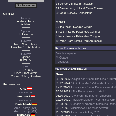
18 London, England Palladium
22 Amsterdam, Holland Carre Theater
28 Oslo, Norway Konserthus
SiteNews
Review
Audrey Horne
MARCH
Achilles
2 Stockholm, Sweden Cirkus
Special
5 Paris, France Palais des Congres
In Extremo
6 Paris, France Palais des Congres
Review
18 Milan, Italy Teatro Degli Arcimboldi
North Sea Echoes
How To Cast A Shadow
Dream Theater im Internet
Bandhomepage
Review
Ignition
MySpace
All Will Die
Facebook
Live
Mehr von Dream Theater
21.07.2026
Bleed From Within
News
Conrad Sohm, Dornbirn
05.09.2025:
Zeigen den "Bend The Clock" Kurzf
03.12.2024:
"A Broken Man" Video steht bereit
Upcoming Live
17.11.2023:
Ex-Sänger Charlie Dominici versto
Graz
25.10.2023:
Mike Portnoy kehrt zurück!
Wolfmother
25.10.2021:
"Awaken The Master" Videoclip
Innsbruck
22.09.2021:
"Invisible Monster" Hochglanz-Clip
Wolfmother
16.08.2021:
Senden "The Alien" Single ins Renn
Dinkelsbühl
Arch Enemy (+21)
28.07.2021:
Albumnews und tolles Artwork
Arch Enemy (+21)
11.09.2019:
Fette Tour Anfang 2020
München