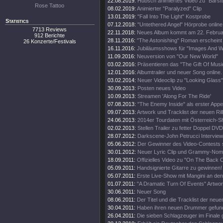
22.08.2019:
Hübsch animiertes Video zu "Barsto
Rose Tattoo
08.02.2019:
Animierter "Paralyzed" Clip
13.01.2019:
"Fall Into The Light" Kostprobe
Statistics
07.12.2018:
"Untethered Angel" Hörprobe online
7713 Reviews
22.11.2018:
Neues Album kommt am 22. Februa
912 Berichte
28.11.2016:
"The Astonishing" Roman erscheint
26 Konzerte/Festivals
16.11.2016:
Jubiläumsshows für "Images And W
11.09.2016:
Neuversion von "Our New World"
03.02.2016:
Präsentieren das "The Gift Of Musi
12.01.2016:
Albumtrailer und neuer Song online.
03.02.2014:
Neuer Videoclip zu "Looking Glass"
30.09.2013:
Posten neues Video
10.09.2013:
Streamen 'Along For The Ride'
07.08.2013:
"The Enemy Inside" als erster Appet
09.07.2013:
Artwork und Tracklist der neuen Rill
24.06.2013:
2014er Tourdaten mit Österreich-S
02.02.2013:
Stellen Trailer zu fetter Doppel DVD
28.07.2012:
Darkscene-John Petrucci Interview 
05.06.2012:
Der Gewinner des Video-Contests st
30.01.2012:
Neuer Lyric Clip und Grammy-Nomi
18.09.2011:
Offizielles Video zu "On The Back O
05.09.2011:
Handsignierte Gitarre zu gewinnen!
05.07.2011:
Erste Live-Show mit Mangini an de
01.07.2011:
"A Dramatic Turn Of Events" Artwor
30.06.2011:
Neuer Song
08.06.2011:
Der Titel und die Tracklist der neu
30.04.2011:
Haben ihren neuen Drummer gefun
26.04.2011:
Die sieben Schlagzeuger im Finale