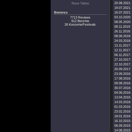
20.08.2021:
Rose Tattoo
19.07.2021:
Statistics
16.07.2021:
03.10.2020:
7713 Reviews
912 Berichte
08.05.2020:
26 Konzerte/Festivals
08.11.2019:
26.11.2018:
08.06.2018:
24.03.2018:
13.11.2017:
12.11.2017:
06.11.2017:
27.10.2017:
22.10.2017:
20.09.2017:
23.09.2016:
17.08.2016:
09.08.2016:
30.07.2016:
04.06.2016:
13.04.2016:
14.03.2016:
01.03.2016:
23.02.2016:
18.01.2016:
16.10.2015:
06.09.2015:
14.08.2015: