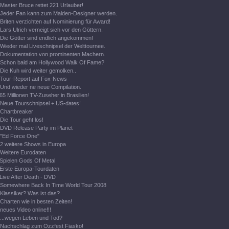
Master Bruce rettet 221 Urlauber!
Jeder Fan kann zum Maiden-Designer werden.
Briten verzichten auf Nominierung für Award!
Lars Ulrich verneigt sich vor den Göttern.
Die Götter sind endlich angekommen!
Wieder mal Liveschnipsel der Welttournee.
Dokumentation von prominenten Machern.
Schon bald am Hollywood Walk Of Fame?
Die Kuh wird weiter gemolken..
Tour-Report auf Fox-News
Und wieder ne neue Compilation.
65 Millionen TV-Zuseher in Brasilien!
Neue Tourschnipsel + US-dates!
Chartbreaker
Die Tour geht los!
DVD Release Party im Planet
"Ed Force One"
2 weitere Shows in Europa
Weitere Eurodaten
Spielen Gods Of Metal
Erste Europa-Tourdaten
Live After Death - DVD
Somewhere Back In Time World Tour 2008
Klassiker? Was ist das?
Charten wie in besten Zeiten!
neues Video online!!!
...wegen Leben und Tod?
Nachschlag zum Ozzfest Fiasko!