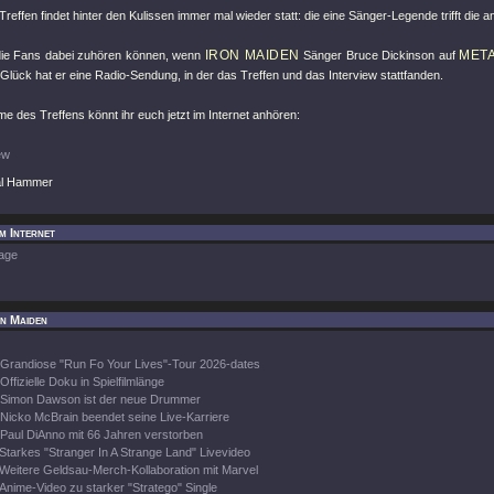
Treffen findet hinter den Kulissen immer mal wieder statt: die eine Sänger-Legende trifft die
IRON MAIDEN
META
die Fans dabei zuhören können, wenn
Sänger Bruce Dickinson auf
Glück hat er eine Radio-Sendung, in der das Treffen und das Interview stattfanden.
e des Treffens könnt ihr euch jetzt im Internet anhören:
ew
al Hammer
im Internet
age
on Maiden
Grandiose "Run Fo Your Lives"-Tour 2026-dates
Offizielle Doku in Spielfilmlänge
Simon Dawson ist der neue Drummer
Nicko McBrain beendet seine Live-Karriere
Paul DiAnno mit 66 Jahren verstorben
Starkes "Stranger In A Strange Land" Livevideo
Weitere Geldsau-Merch-Kollaboration mit Marvel
Anime-Video zu starker "Stratego" Single