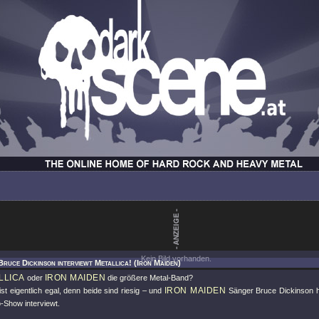
Kein Bild vorhanden.
Bruce Dickinson interviewt Metallica! (Iron Maiden)
LLICA
IRON MAIDEN
oder
die größere Metal-Band?
IRON MAIDEN
ist eigentlich egal, denn beide sind riesig – und
Sänger Bruce Dickinson 
-Show interviewt.