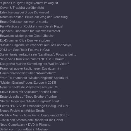
"Speed Of Light" Single kommt im August.
Cover & Tracklist veröffentlicht
Erleichterung bei Bruce Dickinson!
Album im Kasten. Bruce am Weg der Genesung.
Bruce Dickinson schwer erkrankt.
Fan-Petition zur Rückkehr von Derek Riggs!
Spenden Einnahmen für Hochwasseropfer
Beweisen wieder guten Geschäftssinn.
Ex-Drummer Clive Burr verstorben.
"Maiden England 88" erscheint auf DVD und Vinyl!
2013 am See Rock Festival in Graz
Steve Harris verkauft sein "Landhaus". Fotos anbei....
Neue Vans Kollektion zum "TNOTB" Jubiläum.
Die größte Maiden Sammlung der Welt im Video?
Frankfurt ausverkauft, neuer Zusatztermin.
Harris philosophiert über "Ablaufdatum".
Erste Tourdaten für "Maiden England" Spektakel.
"Maiden England" goes Europe in 2013!
Neuerlich fetteste Vinyl Releases via EMI.
Steve Harris mit Soloalbum "British Lion".
Erste Liveclip zu "Blood Brothers" online.
Starten legendäre "Maiden England" Tour!
Fettes "EN VIVO!" Livepackage für Aug und Ohr!
Neues Projekt um Adrian Smith.
Wichtige Nachricht an Fans: Heute um 21:00 Uhr.
Gibt in den Staaten den Roadie für die Götter.
Neue Compilation + DVD in Planung.
Setlist vom Tourauftakt in Moskau.