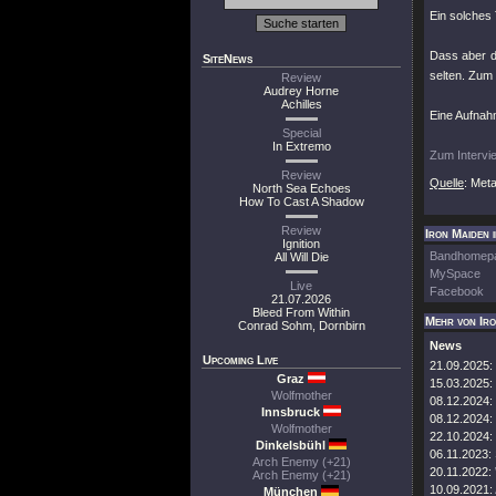
Ein solches 
Dass aber 
SiteNews
selten. Zum 
Review
Audrey Horne
Achilles
Eine Aufnahm
Special
In Extremo
Zum Intervi
Review
Quelle
: Met
North Sea Echoes
How To Cast A Shadow
Review
Iron Maiden 
Ignition
Bandhomep
All Will Die
MySpace
Live
Facebook
21.07.2026
Bleed From Within
Mehr von Ir
Conrad Sohm, Dornbirn
News
Upcoming Live
21.09.2025:
Graz
15.03.2025:
Wolfmother
08.12.2024:
Innsbruck
08.12.2024:
Wolfmother
22.10.2024:
Dinkelsbühl
06.11.2023:
Arch Enemy (+21)
20.11.2022:
Arch Enemy (+21)
10.09.2021:
München