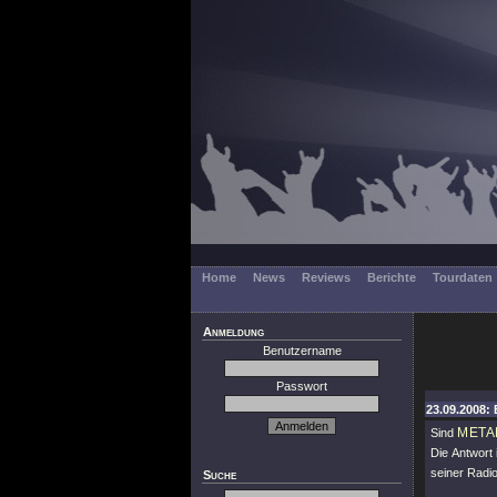
Home
News
Reviews
Berichte
Tourdaten
Anmeldung
Benutzername
Passwort
23.09.2008: 
META
Sind
Die Antwort 
seiner Radio
Suche