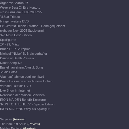
Ärger mit Sharon !?!
Weitere Best Of fürs Konto...
live in Graz am 31.05.2005???
All Star Tribute
bringen weitere DVD
Ex Gitarrist Dennis Stratton - Hand gequetscht
nicht vor Nov. 2005 Studiotermin
"No More Lies" - Video
Spielfiguren
EP - 29. März
Bruce DER Sturzpilot
Michael "Nicko" BcBrain verhaftet
Dance of Death Preview
Neuer Song live
Basteln an einem Akustik Song
Studio Fotos
Albumaufnahmen beginnen bald
Bruce Dickinson erreicht neue Höhen
Vorschau auf die DVD
Live Show im Internet
Rerelease der Maiden Scheiben
IRON MAIDEN Benefiz Konzerte
"RUN TO THE HILLS" - Special Edition
IRON MAIDENS Eddy als Spielfigur
Senjutsu
(
Review
)
The Book Of Souls
(
Review
)
Maiden England
(
Review
)