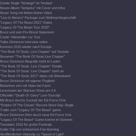
Zweite Single "Stratego" im Testlauf
Neues Album "Senjutsu" mit Cover und Infos
Neuer Song mit fettem Anime-Video
"Live In Mexico" Package zum Weihnachtsgeschäft
"Legacy Of The Beast 2021"-Dates
"Legacy Of The Beast Tour 2020"
Bruce und sein Pro-Brexit-Statement
Cooler Videotrailer zur Tour
Tolles Dickinson Interview online
Kommen 2018 wieder nach Europa
"The Book Of Souls: Live Chapter" auf Youtube
Streamen "The Book Of Souls:Live Chapter"
Bruce Dickinson Biografie steht im Laden
"The Book Of Souls: Live Chapter" Details.
"The Book Of Souls: Live Chapter" steht an
"The Book Of Souls 2017" dates mit Shinedown!
Bruce Dickinson mit eigener Fluglinie!
Bedanken sich mit Video bei Fans!
Livestream der Wacken-Show am 4.8.
Offizieller "Death Or Glory" Live-Tourclip!
Mit Bruce durchs Cockpit der Ed-Force-One.
"Empire Of The Clouds" Record-Store-Day-Single.
Trailer zum "Legacy Of The Beast" game.
Bruce Dickinson führt durch neue Ed Force One
"Legacy Of The Beast" Game kommt im Sommer.
Tourdates 2016 für große Festivals.
Geiler Clip von exklusivem Fan-listening.
Veröffentlichen Videoclip zu "Speed of Light"