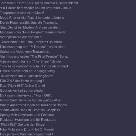
Kommen auf ihrer Tour sechs mal nach Deutschland!
"Ed-Force" hebt wieder ab und umrundet Globus.
Teleprompter sind nicht Metal!
Mega Charterfolg. Platz 1 in sechs Ländern!
Derek Riggs erzählt über die Trennung.
Statt Dienst bei Maiden. Arzt suspendiert!
Man kann das "Final Frontier" Game antesten.
Videopremiere auf MySpace!
Trailer zum "The Final Frontier" Clip online.
Dickinson mag den "El Dorado" Teaser nicht.
Setlist und Video vom Tourauftakt.
Alle Infos und erster "The Final Frontier" Song.
Artwork und Infos zur "The Sniper" Single.
"The Final Frontier" erscheint im Spätsommer!
Haben bereits acht neue Songs fertig.
Die Arbeiten am 15. Album beginnen!
Fällt 2013 der letzte Vorhang?
Das "Flight 666" Online Game!
Gottheit werkelt schon wieder!
Dickinson Interview zu "Flight 666".
Adrian Smith denkt schon an weitere Alben.
Wüste Ausschreitungen bei Konzert in Bogota
"Somewhere Back In Time" im Cineplexx.
SpongeBob Coverarts vom Feinsten.
Rockstar-Hotel von und für Rockstars.
"Flight 666" Doku in den Kinos!
Niko McBrain in Drum-Hall Of Fame!
Das perfekte Weihnachtsgeschenk!