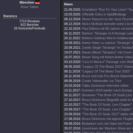
München
News
Rose Tattoo
21.09.2025:
Grandiose "Run Fo Your Lives"-To
15.03.2025:
Offizielle Doku in Spielfilmlänge
Statistics
08.12.2024:
Simon Dawson ist der neue Drumm
7713 Reviews
08.12.2024:
Nicko McBrain beendet seine Live-
912 Berichte
26 Konzerte/Festivals
22.10.2024:
Paul DiAnno mit 66 Jahren verstor
06.11.2023:
Starkes "Stranger In A Strange Lan
20.11.2022:
Weitere Geldsau-Merch-Kollaborati
10.09.2021:
Anime-Video zu starker "Stratego" 
20.08.2021:
Zweite Single "Stratego" im Testlauf
19.07.2021:
Neues Album "Senjutsu" mit Cover 
16.07.2021:
Neuer Song mit fettem Anime-Video
03.10.2020:
"Live In Mexico" Package zum Wei
08.05.2020:
"Legacy Of The Beast 2021"-Dates
08.11.2019:
"Legacy Of The Beast Tour 2020"
26.11.2018:
Bruce und sein Pro-Brexit-Statemen
08.06.2018:
Cooler Videotrailer zur Tour
24.03.2018:
Tolles Dickinson Interview online
13.11.2017:
Kommen 2018 wieder nach Europa
06.11.2017:
Streamen "The Book Of Souls:Live
27.10.2017:
Bruce Dickinson Biografie steht im
22.10.2017:
"The Book Of Souls: Live Chapter" 
20.09.2017:
"The Book Of Souls: Live Chapter" 
23.09.2016:
"The Book Of Souls 2017" dates mi
17.08.2016:
Bruce Dickinson mit eigener Fluglini
09.08.2016:
Bedanken sich mit Video bei Fans!
30.07.2016:
Livestream der Wacken-Show am 4