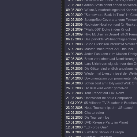
18.03.2009:
Dickinson Interview zu "Flight 666".
17.03.2009:
Adrian Smith denkt schon an weiter
09.03.2009:
Wüste Ausschreitungen bei Konzert
26.02.2009:
"Somewhere Back In Time" im Cine
02.02.2009:
SpongeBob Coverarts vom Feinste
28.01.2009:
Rockstar-Hotel von und für Rockst
20.01.2009:
"Flight 666" Doku in den Kinos!
16.01.2009:
Niko McBrain in Drum-Hall Of Fame
06.12.2008:
Das perfekte Weihnachtsgeschenk
23.09.2008:
Bruce Dickinson interviewt Metallic
15.09.2008:
Master Bruce rettet 221 Urlauber!
03.09.2008:
Jeder Fan kann zum Maiden-Desig
07.08.2008:
Briten verzichten auf Nominierung f
09.07.2008:
Lars Ulrich verneigt sich vor den G
01.07.2008:
Die Götter sind endlich angekomme
10.05.2008:
Wieder mal Liveschnipsel der Weltt
07.04.2008:
Dokumentation von prominenten M
04.04.2008:
Schon bald am Hollywood Walk Of
26.03.2008:
Die Kuh wird weiter gemolken..
25.03.2008:
Tour-Report auf Fox-News
21.03.2008:
Und wieder ne neue Compilation.
11.03.2008:
65 Millionen TV-Zuseher in Brasilien
23.02.2008:
Neue Tourschnipsel + US-dates!
12.02.2008:
Chartbreaker
02.02.2008:
Die Tour geht los!
13.01.2008:
DVD Release Party im Planet
12.01.2008:
"Ed Force One"
06.01.2008:
2 weitere Shows in Europa