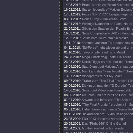
18.07.2012:
Steve Harris mit Soloalbum "British 
14.03.2012:
Erste Liveclip zu "Blood Brothers" o
16.02.2012:
Starten legendäre "Maiden England"
17.01.2012:
Fettes "EN VIVO!" Livepackage für
03.01.2012:
Neues Projekt um Adrian Smith.
02.01.2012:
Wichtige Nachricht an Fans: Heute
21.04.2011:
Gibt in den Staaten den Roadie für d
16.03.2011:
Neue Compilation + DVD in Planung
12.02.2011:
Setlist vom Tourauftakt in Moskau.
19.11.2010:
Kommen auf ihrer Tour sechs mal 
04.11.2010:
"Ed-Force" hebt wieder ab und umr
01.10.2010:
Teleprompter sind nicht Metal!
24.08.2010:
Mega Charterfolg. Platz 1 in sechs
23.08.2010:
Derek Riggs erzählt über die Trenn
16.08.2010:
Statt Dienst bei Maiden. Arzt suspen
05.08.2010:
Man kann das "Final Frontier" Gam
13.07.2010:
Videopremiere auf MySpace!
09.07.2010:
Trailer zum "The Final Frontier" Clip
26.06.2010:
Dickinson mag den "El Dorado" Tea
14.06.2010:
Setlist und Video vom Tourauftakt.
08.06.2010:
Alle Infos und erster "The Final Fro
01.04.2010:
Artwork und Infos zur "The Sniper" 
05.03.2010:
"The Final Frontier" erscheint im 
05.01.2010:
Haben bereits acht neue Songs fert
09.11.2009:
Die Arbeiten am 15. Album beginnen
23.05.2009:
Fällt 2013 der letzte Vorhang?
20.05.2009:
Das "Flight 666" Online Game!
22.04.2009:
Gottheit werkelt schon wieder!