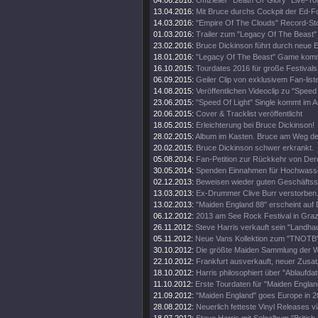
04.06.2016:
Offizieller "Death Or Glory" Live-Tou
13.04.2016:
Mit Bruce durchs Cockpit der Ed-
14.03.2016:
"Empire Of The Clouds" Record-St
01.03.2016:
Trailer zum "Legacy Of The Beast"
23.02.2016:
Bruce Dickinson führt durch neue
18.01.2016:
"Legacy Of The Beast" Game kom
16.10.2015:
Tourdates 2016 für große Festivals
06.09.2015:
Geiler Clip von exklusivem Fan-list
14.08.2015:
Veröffentlichen Videoclip zu "Speed 
23.06.2015:
"Speed Of Light" Single kommt im A
20.06.2015:
Cover & Tracklist veröffentlicht
18.05.2015:
Erleichterung bei Bruce Dickinson!
28.02.2015:
Album im Kasten. Bruce am Weg d
20.02.2015:
Bruce Dickinson schwer erkrankt.
05.08.2014:
Fan-Petition zur Rückkehr von Der
30.05.2014:
Spenden Einnahmen für Hochwass
02.12.2013:
Beweisen wieder guten Geschäftss
13.03.2013:
Ex-Drummer Clive Burr verstorben
13.02.2013:
"Maiden England 88" erscheint auf 
06.12.2012:
2013 am See Rock Festival in Gra
26.11.2012:
Steve Harris verkauft sein "Landhau
05.11.2012:
Neue Vans Kollektion zum "TNOTB"
30.10.2012:
Die größte Maiden Sammlung der W
22.10.2012:
Frankfurt ausverkauft, neuer Zusat
18.10.2012:
Harris philosophiert über "Ablaufda
11.10.2012:
Erste Tourdaten für "Maiden Englan
21.09.2012:
"Maiden England" goes Europe in 2
28.08.2012:
Neuerlich fetteste Vinyl Releases v