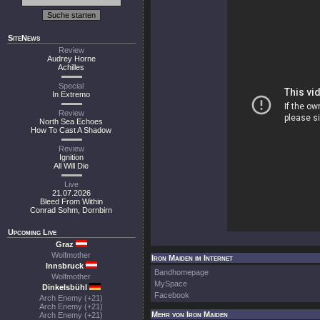
SiteNews
Review
Audrey Horne
Achilles
Special
In Extremo
Review
North Sea Echoes
How To Cast A Shadow
Review
Ignition
All Will Die
Live
21.07.2026
Bleed From Within
Conrad Sohm, Dornbirn
Upcoming Live
Graz
Wolfmother
Iron Maiden im Internet
Innsbruck
Bandhomepage
Wolfmother
MySpace
Dinkelsbühl
Facebook
Arch Enemy (+21)
Arch Enemy (+21)
Mehr von Iron Maiden
Arch Enemy (+21)