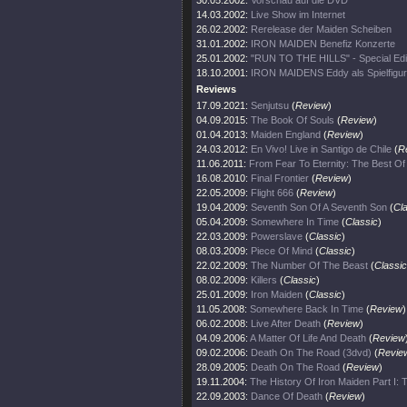
30.05.2002:
Vorschau auf die DVD
14.03.2002:
Live Show im Internet
26.02.2002:
Rerelease der Maiden Scheiben
31.01.2002:
IRON MAIDEN Benefiz Konzerte
25.01.2002:
"RUN TO THE HILLS" - Special Edi
18.10.2001:
IRON MAIDENS Eddy als Spielfigur
Reviews
17.09.2021:
Senjutsu
(
Review
)
04.09.2015:
The Book Of Souls
(
Review
)
01.04.2013:
Maiden England
(
Review
)
24.03.2012:
En Vivo! Live in Santigo de Chile
(
R
11.06.2011:
From Fear To Eternity: The Best O
16.08.2010:
Final Frontier
(
Review
)
22.05.2009:
Flight 666
(
Review
)
19.04.2009:
Seventh Son Of A Seventh Son
(
Cl
05.04.2009:
Somewhere In Time
(
Classic
)
22.03.2009:
Powerslave
(
Classic
)
08.03.2009:
Piece Of Mind
(
Classic
)
22.02.2009:
The Number Of The Beast
(
Classic
08.02.2009:
Killers
(
Classic
)
25.01.2009:
Iron Maiden
(
Classic
)
11.05.2008:
Somewhere Back In Time
(
Review
)
06.02.2008:
Live After Death
(
Review
)
04.09.2006:
A Matter Of Life And Death
(
Review
09.02.2006:
Death On The Road (3dvd)
(
Revie
28.09.2005:
Death On The Road
(
Review
)
19.11.2004:
The History Of Iron Maiden Part I:
22.09.2003:
Dance Of Death
(
Review
)