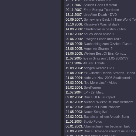
13.12.2007:
Weitere Eurodaten
28.11.2007:
Spielen Gods Of Metal
20.11.2007:
Erste Europa-Tourdaten
13.11.2007:
Live After Death - DVD
06.09.2007:
Somewhere Back In Time World To
15.10.2006:
Klassiker? Was ist das?
14.09.2006:
Charten wie in besten Zeiten!
17.07.2006:
neues Video online!!!
20.06.2006:
...wegen Leben und Tod?
25.08.2005:
Nachschlag zum Ozzfest Fiasko!
23.08.2005:
Ärger mit Sharon !?!
19.06.2005:
Weitere Best Of fürs Konto...
11.02.2005:
live in Graz am 31.05.2005???
17.11.2004:
All Star Tribute
19.09.2004:
bringen weitere DVD
06.08.2004:
Ex Gitarrist Dennis Stratton - Hand
21.06.2004:
nicht vor Nov. 2005 Studiotermin
08.03.2004:
"No More Lies" - Video
18.02.2004:
Spielfiguren
11.02.2004:
EP - 29. März
09.02.2004:
Bruce DER Sturzpilot
29.07.2003:
Michael "Nicko" BcBrain verhaftet
16.07.2003:
Dance of Death Preview
24.05.2003:
Neuer Song live
02.02.2003:
Basteln an einem Akustik Song
11.01.2003:
Studio Fotos
06.01.2003:
Albumaufnahmen beginnen bald
08.09.2002:
Bruce Dickinson erreicht neue Höh