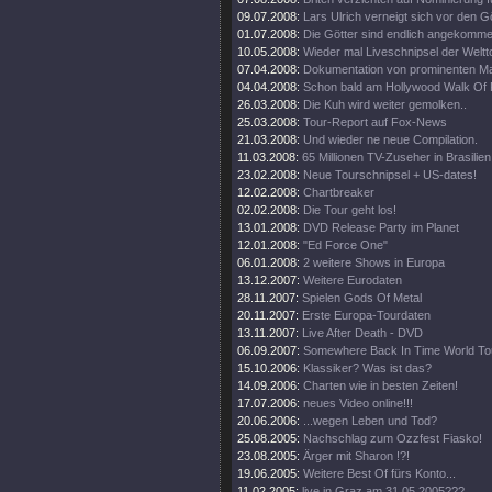
09.07.2008:
Lars Ulrich verneigt sich vor den G
01.07.2008:
Die Götter sind endlich angekomme
10.05.2008:
Wieder mal Liveschnipsel der Weltt
07.04.2008:
Dokumentation von prominenten M
04.04.2008:
Schon bald am Hollywood Walk Of
26.03.2008:
Die Kuh wird weiter gemolken..
25.03.2008:
Tour-Report auf Fox-News
21.03.2008:
Und wieder ne neue Compilation.
11.03.2008:
65 Millionen TV-Zuseher in Brasilien
23.02.2008:
Neue Tourschnipsel + US-dates!
12.02.2008:
Chartbreaker
02.02.2008:
Die Tour geht los!
13.01.2008:
DVD Release Party im Planet
12.01.2008:
"Ed Force One"
06.01.2008:
2 weitere Shows in Europa
13.12.2007:
Weitere Eurodaten
28.11.2007:
Spielen Gods Of Metal
20.11.2007:
Erste Europa-Tourdaten
13.11.2007:
Live After Death - DVD
06.09.2007:
Somewhere Back In Time World To
15.10.2006:
Klassiker? Was ist das?
14.09.2006:
Charten wie in besten Zeiten!
17.07.2006:
neues Video online!!!
20.06.2006:
...wegen Leben und Tod?
25.08.2005:
Nachschlag zum Ozzfest Fiasko!
23.08.2005:
Ärger mit Sharon !?!
19.06.2005:
Weitere Best Of fürs Konto...
11.02.2005:
live in Graz am 31.05.2005???