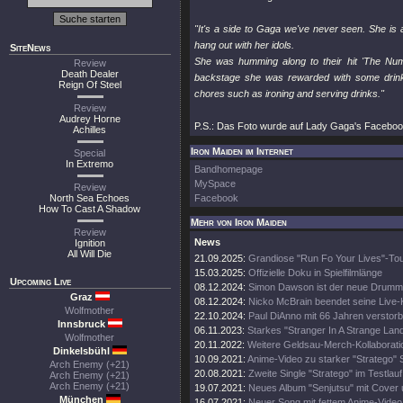
"It's a side to Gaga we've never seen. She is 
hang out with her idols.
SiteNews
She was humming along to their hit 'The Num
Review
Death Dealer
backstage she was rewarded with some drinki
Reign Of Steel
chores such as ironing and serving drinks."
Review
Audrey Horne
P.S.: Das Foto wurde auf Lady Gaga's Facebook
Achilles
Iron Maiden im Internet
Special
In Extremo
Bandhomepage
MySpace
Review
North Sea Echoes
Facebook
How To Cast A Shadow
Mehr von Iron Maiden
Review
News
Ignition
All Will Die
21.09.2025:
Grandiose "Run Fo Your Lives"-To
15.03.2025:
Offizielle Doku in Spielfilmlänge
Upcoming Live
08.12.2024:
Simon Dawson ist der neue Drumm
Graz
08.12.2024:
Nicko McBrain beendet seine Live-
Wolfmother
22.10.2024:
Paul DiAnno mit 66 Jahren verstor
Innsbruck
06.11.2023:
Starkes "Stranger In A Strange Lan
Wolfmother
20.11.2022:
Weitere Geldsau-Merch-Kollaborati
Dinkelsbühl
10.09.2021:
Anime-Video zu starker "Stratego" 
Arch Enemy (+21)
20.08.2021:
Zweite Single "Stratego" im Testlauf
Arch Enemy (+21)
Arch Enemy (+21)
19.07.2021:
Neues Album "Senjutsu" mit Cover 
München
16.07.2021:
Neuer Song mit fettem Anime-Video