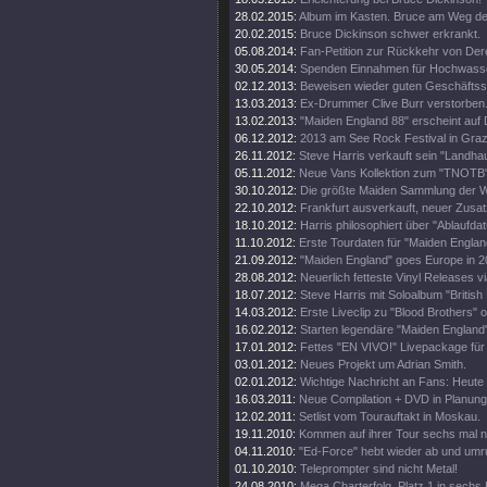
28.02.2015:
Album im Kasten. Bruce am Weg d
20.02.2015:
Bruce Dickinson schwer erkrankt.
05.08.2014:
Fan-Petition zur Rückkehr von Der
30.05.2014:
Spenden Einnahmen für Hochwass
02.12.2013:
Beweisen wieder guten Geschäftss
13.03.2013:
Ex-Drummer Clive Burr verstorben
13.02.2013:
"Maiden England 88" erscheint auf 
06.12.2012:
2013 am See Rock Festival in Gra
26.11.2012:
Steve Harris verkauft sein "Landhau
05.11.2012:
Neue Vans Kollektion zum "TNOTB"
30.10.2012:
Die größte Maiden Sammlung der W
22.10.2012:
Frankfurt ausverkauft, neuer Zusat
18.10.2012:
Harris philosophiert über "Ablaufda
11.10.2012:
Erste Tourdaten für "Maiden Englan
21.09.2012:
"Maiden England" goes Europe in 2
28.08.2012:
Neuerlich fetteste Vinyl Releases v
18.07.2012:
Steve Harris mit Soloalbum "British 
14.03.2012:
Erste Liveclip zu "Blood Brothers" o
16.02.2012:
Starten legendäre "Maiden England"
17.01.2012:
Fettes "EN VIVO!" Livepackage für
03.01.2012:
Neues Projekt um Adrian Smith.
02.01.2012:
Wichtige Nachricht an Fans: Heute
16.03.2011:
Neue Compilation + DVD in Planung
12.02.2011:
Setlist vom Tourauftakt in Moskau.
19.11.2010:
Kommen auf ihrer Tour sechs mal 
04.11.2010:
"Ed-Force" hebt wieder ab und umr
01.10.2010:
Teleprompter sind nicht Metal!
24.08.2010:
Mega Charterfolg. Platz 1 in sechs