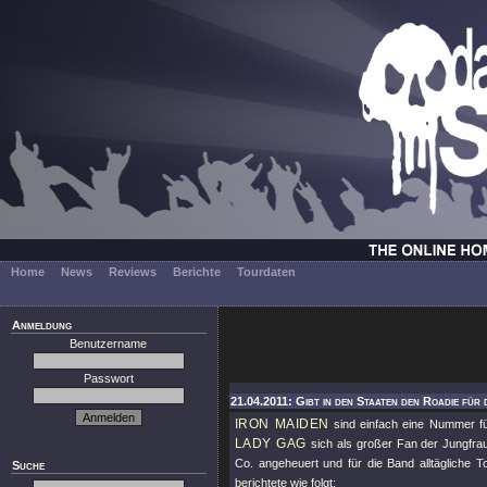
Home
News
Reviews
Berichte
Tourdaten
Anmeldung
Benutzername
Passwort
21.04.2011: Gibt in den Staaten den Roadie für 
IRON MAIDEN
sind einfach eine Nummer fü
LADY GAG
sich als großer Fan der Jungfra
Co. angeheuert und für die Band alltägliche To
Suche
berichtete wie folgt: