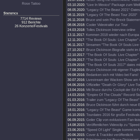
Rose Tattoo
03.10.2020:
"Live In Mexico" Package zum Wei
08.05.2020:
"Legacy Of The Beast 2021"-Dates
Statistics
08.11.2019:
"Legacy Of The Beast Tour 2020"
7714 Reviews
26.11.2018:
Bruce und sein Pro-Brexit-Statemen
912 Berichte
08.06.2018:
Cooler Videotrailer zur Tour
26 Konzerte/Festivals
24.03.2018:
Tolles Dickinson Interview online
13.11.2017:
Kommen 2018 wieder nach Europa
12.11.2017:
"The Book Of Souls: Live Chapter" 
06.11.2017:
Streamen "The Book Of Souls:Live
27.10.2017:
Bruce Dickinson Biografie steht im
22.10.2017:
"The Book Of Souls: Live Chapter" 
20.09.2017:
"The Book Of Souls: Live Chapter" 
23.09.2016:
"The Book Of Souls 2017" dates mi
17.08.2016:
Bruce Dickinson mit eigener Fluglini
09.08.2016:
Bedanken sich mit Video bei Fans!
30.07.2016:
Livestream der Wacken-Show am 4
04.06.2016:
Offizieller "Death Or Glory" Live-Tou
13.04.2016:
Mit Bruce durchs Cockpit der Ed-
14.03.2016:
"Empire Of The Clouds" Record-St
01.03.2016:
Trailer zum "Legacy Of The Beast"
23.02.2016:
Bruce Dickinson führt durch neue
18.01.2016:
"Legacy Of The Beast" Game kom
16.10.2015:
Tourdates 2016 für große Festivals
06.09.2015:
Geiler Clip von exklusivem Fan-list
14.08.2015:
Veröffentlichen Videoclip zu "Speed 
23.06.2015:
"Speed Of Light" Single kommt im A
20.06.2015:
Cover & Tracklist veröffentlicht
18.05.2015:
Erleichterung bei Bruce Dickinson!