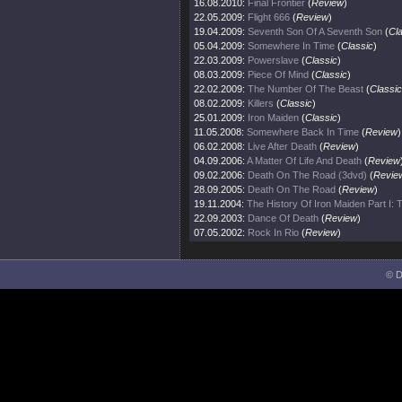
16.08.2010:
Final Frontier
(
Review
)
22.05.2009:
Flight 666
(
Review
)
19.04.2009:
Seventh Son Of A Seventh Son
(
Cl
05.04.2009:
Somewhere In Time
(
Classic
)
22.03.2009:
Powerslave
(
Classic
)
08.03.2009:
Piece Of Mind
(
Classic
)
22.02.2009:
The Number Of The Beast
(
Classic
08.02.2009:
Killers
(
Classic
)
25.01.2009:
Iron Maiden
(
Classic
)
11.05.2008:
Somewhere Back In Time
(
Review
)
06.02.2008:
Live After Death
(
Review
)
04.09.2006:
A Matter Of Life And Death
(
Review
09.02.2006:
Death On The Road (3dvd)
(
Revie
28.09.2005:
Death On The Road
(
Review
)
19.11.2004:
The History Of Iron Maiden Part I:
22.09.2003:
Dance Of Death
(
Review
)
07.05.2002:
Rock In Rio
(
Review
)
© D