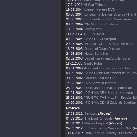
17.11.2004:
All Star Tribute
19.09.2004:
bringen weitere DVD
06.08.2004:
Ex Gitarrist Dennis Stratton - Hand
21.06.2004:
nicht vor Nov. 2005 Studiotermin
08.03.2004:
"No More Lies" - Video
18.02.2004:
Spielfiguren
11.02.2004:
EP - 29. März
09.02.2004:
Bruce DER Sturzpilot
29.07.2003:
Michael "Nicko" BcBrain verhaftet
16.07.2003:
Dance of Death Preview
24.05.2003:
Neuer Song live
02.02.2003:
Basteln an einem Akustik Song
11.01.2003:
Studio Fotos
06.01.2003:
Albumaufnahmen beginnen bald
08.09.2002:
Bruce Dickinson erreicht neue Höh
30.05.2002:
Vorschau auf die DVD
14.03.2002:
Live Show im Internet
26.02.2002:
Rerelease der Maiden Scheiben
31.01.2002:
IRON MAIDEN Benefiz Konzerte
25.01.2002:
"RUN TO THE HILLS" - Special Edi
18.10.2001:
IRON MAIDENS Eddy als Spielfigur
Reviews
17.09.2021:
Senjutsu
(
Review
)
04.09.2015:
The Book Of Souls
(
Review
)
01.04.2013:
Maiden England
(
Review
)
24.03.2012:
En Vivo! Live in Santigo de Chile
(
R
11.06.2011:
From Fear To Eternity: The Best O