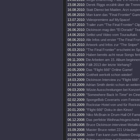
23.08.2010:
Derek Riggs erzählt über die Trenn
16.08.2010:
Statt Dienst bei Maiden. Arzt suspen
05.08.2010:
Man kann das "Final Frontier" Gam
13.07.2010:
Videopremiere auf MySpace!
09.07.2010:
Trailer zum "The Final Frontier" Clip
26.06.2010:
Dickinson mag den "El Dorado" Tea
14.06.2010:
Setlist und Video vom Tourauftakt.
08.06.2010:
Alle Infos und erster "The Final Fro
01.04.2010:
Artwork und Infos zur "The Sniper" 
05.03.2010:
"The Final Frontier" erscheint im 
05.01.2010:
Haben bereits acht neue Songs fert
09.11.2009:
Die Arbeiten am 15. Album beginnen
23.05.2009:
Fällt 2013 der letzte Vorhang?
20.05.2009:
Das "Flight 666" Online Game!
22.04.2009:
Gottheit werkelt schon wieder!
18.03.2009:
Dickinson Interview zu "Flight 666".
17.03.2009:
Adrian Smith denkt schon an weiter
09.03.2009:
Wüste Ausschreitungen bei Konzert
26.02.2009:
"Somewhere Back In Time" im Cine
02.02.2009:
SpongeBob Coverarts vom Feinste
28.01.2009:
Rockstar-Hotel von und für Rockst
20.01.2009:
"Flight 666" Doku in den Kinos!
16.01.2009:
Niko McBrain in Drum-Hall Of Fame
06.12.2008:
Das perfekte Weihnachtsgeschenk
23.09.2008:
Bruce Dickinson interviewt Metallic
15.09.2008:
Master Bruce rettet 221 Urlauber!
03.09.2008:
Jeder Fan kann zum Maiden-Desig
07.08.2008:
Briten verzichten auf Nominierung f