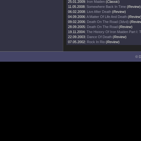
25.01.2009:
Iron Maiden
(
Classic
)
11.05.2008:
Somewhere Back In Time
(
Review
)
06.02.2008:
Live After Death
(
Review
)
04.09.2006:
A Matter Of Life And Death
(
Review
09.02.2006:
Death On The Road (3dvd)
(
Revie
28.09.2005:
Death On The Road
(
Review
)
19.11.2004:
The History Of Iron Maiden Part I:
22.09.2003:
Dance Of Death
(
Review
)
07.05.2002:
Rock In Rio
(
Review
)
© D