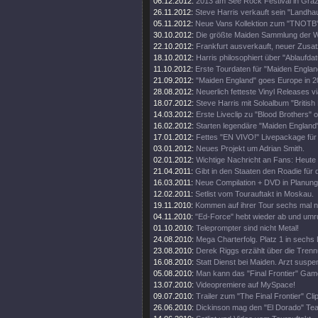
06.12.2012:
2013 am See Rock Festival in Gra
26.11.2012:
Steve Harris verkauft sein "Landhau
05.11.2012:
Neue Vans Kollektion zum "TNOTB"
30.10.2012:
Die größte Maiden Sammlung der W
22.10.2012:
Frankfurt ausverkauft, neuer Zusat
18.10.2012:
Harris philosophiert über "Ablaufda
11.10.2012:
Erste Tourdaten für "Maiden Englan
21.09.2012:
"Maiden England" goes Europe in 2
28.08.2012:
Neuerlich fetteste Vinyl Releases v
18.07.2012:
Steve Harris mit Soloalbum "British 
14.03.2012:
Erste Liveclip zu "Blood Brothers" o
16.02.2012:
Starten legendäre "Maiden England"
17.01.2012:
Fettes "EN VIVO!" Livepackage für
03.01.2012:
Neues Projekt um Adrian Smith.
02.01.2012:
Wichtige Nachricht an Fans: Heute
21.04.2011:
Gibt in den Staaten den Roadie für d
16.03.2011:
Neue Compilation + DVD in Planung
12.02.2011:
Setlist vom Tourauftakt in Moskau.
19.11.2010:
Kommen auf ihrer Tour sechs mal 
04.11.2010:
"Ed-Force" hebt wieder ab und umr
01.10.2010:
Teleprompter sind nicht Metal!
24.08.2010:
Mega Charterfolg. Platz 1 in sechs
23.08.2010:
Derek Riggs erzählt über die Trenn
16.08.2010:
Statt Dienst bei Maiden. Arzt suspen
05.08.2010:
Man kann das "Final Frontier" Gam
13.07.2010:
Videopremiere auf MySpace!
09.07.2010:
Trailer zum "The Final Frontier" Clip
26.06.2010:
Dickinson mag den "El Dorado" Tea