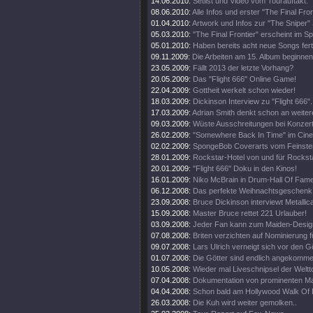
14.06.2010:
Setlist und Video vom Tourauftakt.
08.06.2010:
Alle Infos und erster "The Final Fro
01.04.2010:
Artwork und Infos zur "The Sniper" 
05.03.2010:
"The Final Frontier" erscheint im 
05.01.2010:
Haben bereits acht neue Songs fert
09.11.2009:
Die Arbeiten am 15. Album beginnen
23.05.2009:
Fällt 2013 der letzte Vorhang?
20.05.2009:
Das "Flight 666" Online Game!
22.04.2009:
Gottheit werkelt schon wieder!
18.03.2009:
Dickinson Interview zu "Flight 666".
17.03.2009:
Adrian Smith denkt schon an weiter
09.03.2009:
Wüste Ausschreitungen bei Konzert
26.02.2009:
"Somewhere Back In Time" im Cine
02.02.2009:
SpongeBob Coverarts vom Feinste
28.01.2009:
Rockstar-Hotel von und für Rockst
20.01.2009:
"Flight 666" Doku in den Kinos!
16.01.2009:
Niko McBrain in Drum-Hall Of Fame
06.12.2008:
Das perfekte Weihnachtsgeschenk
23.09.2008:
Bruce Dickinson interviewt Metallic
15.09.2008:
Master Bruce rettet 221 Urlauber!
03.09.2008:
Jeder Fan kann zum Maiden-Desig
07.08.2008:
Briten verzichten auf Nominierung f
09.07.2008:
Lars Ulrich verneigt sich vor den G
01.07.2008:
Die Götter sind endlich angekomme
10.05.2008:
Wieder mal Liveschnipsel der Weltt
07.04.2008:
Dokumentation von prominenten M
04.04.2008:
Schon bald am Hollywood Walk Of
26.03.2008:
Die Kuh wird weiter gemolken..