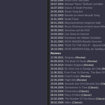
09.02.2004:
Bruce DER Sturzpilot
29.07.2003:
Michael "Nicko" BcBrain verhaftet
16.07.2003:
Dance of Death Preview
24.05.2003:
Neuer Song live
02.02.2003:
Basteln an einem Akustik Song
11.01.2003:
Studio Fotos
06.01.2003:
Albumaufnahmen beginnen bald
08.09.2002:
Bruce Dickinson erreicht neue Höh
30.05.2002:
Vorschau auf die DVD
14.03.2002:
Live Show im Internet
26.02.2002:
Rerelease der Maiden Scheiben
31.01.2002:
IRON MAIDEN Benefiz Konzerte
25.01.2002:
"RUN TO THE HILLS" - Special Edi
18.10.2001:
IRON MAIDENS Eddy als Spielfigur
Reviews
17.09.2021:
Senjutsu
(
Review
)
04.09.2015:
The Book Of Souls
(
Review
)
01.04.2013:
Maiden England
(
Review
)
24.03.2012:
En Vivo! Live in Santigo de Chile
(
R
11.06.2011:
From Fear To Eternity: The Best O
16.08.2010:
Final Frontier
(
Review
)
22.05.2009:
Flight 666
(
Review
)
19.04.2009:
Seventh Son Of A Seventh Son
(
Cl
05.04.2009:
Somewhere In Time
(
Classic
)
22.03.2009:
Powerslave
(
Classic
)
08.03.2009:
Piece Of Mind
(
Classic
)
22.02.2009:
The Number Of The Beast
(
Classic
08.02.2009:
Killers
(
Classic
)