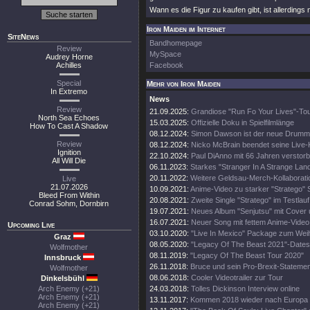
Wann es die Figur zu kaufen gibt, ist allerdings
Iron Maiden im Internet
SiteNews
Bandhomepage
Review
MySpace
Audrey Horne
Achilles
Facebook
Special
Mehr von Iron Maiden
In Extremo
News
Review
21.09.2025:
Grandiose "Run Fo Your Lives"-To
North Sea Echoes
15.03.2025:
Offizielle Doku in Spielfilmlänge
How To Cast A Shadow
08.12.2024:
Simon Dawson ist der neue Drumm
Review
08.12.2024:
Nicko McBrain beendet seine Live-
Ignition
22.10.2024:
Paul DiAnno mit 66 Jahren verstor
All Will Die
06.11.2023:
Starkes "Stranger In A Strange Lan
20.11.2022:
Weitere Geldsau-Merch-Kollaborati
Live
21.07.2026
10.09.2021:
Anime-Video zu starker "Stratego" 
Bleed From Within
20.08.2021:
Zweite Single "Stratego" im Testlauf
Conrad Sohm, Dornbirn
19.07.2021:
Neues Album "Senjutsu" mit Cover 
16.07.2021:
Neuer Song mit fettem Anime-Video
Upcoming Live
03.10.2020:
"Live In Mexico" Package zum Wei
Graz
08.05.2020:
"Legacy Of The Beast 2021"-Dates
Wolfmother
08.11.2019:
"Legacy Of The Beast Tour 2020"
Innsbruck
26.11.2018:
Bruce und sein Pro-Brexit-Statemen
Wolfmother
08.06.2018:
Cooler Videotrailer zur Tour
Dinkelsbühl
Arch Enemy (+21)
24.03.2018:
Tolles Dickinson Interview online
Arch Enemy (+21)
13.11.2017:
Kommen 2018 wieder nach Europa
Arch Enemy (+21)