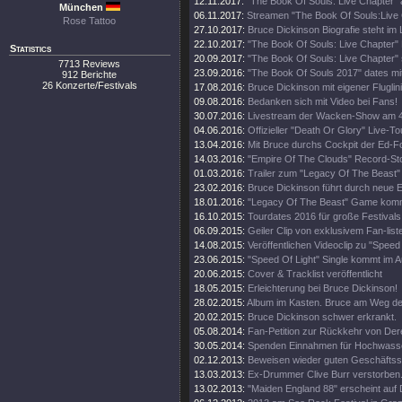
12.11.2017:
"The Book Of Souls: Live Chapter" 
München
06.11.2017:
Streamen "The Book Of Souls:Live
Rose Tattoo
27.10.2017:
Bruce Dickinson Biografie steht im
22.10.2017:
"The Book Of Souls: Live Chapter" 
Statistics
20.09.2017:
"The Book Of Souls: Live Chapter" 
7713 Reviews
23.09.2016:
"The Book Of Souls 2017" dates mi
912 Berichte
26 Konzerte/Festivals
17.08.2016:
Bruce Dickinson mit eigener Fluglini
09.08.2016:
Bedanken sich mit Video bei Fans!
30.07.2016:
Livestream der Wacken-Show am 4
04.06.2016:
Offizieller "Death Or Glory" Live-Tou
13.04.2016:
Mit Bruce durchs Cockpit der Ed-
14.03.2016:
"Empire Of The Clouds" Record-St
01.03.2016:
Trailer zum "Legacy Of The Beast"
23.02.2016:
Bruce Dickinson führt durch neue
18.01.2016:
"Legacy Of The Beast" Game kom
16.10.2015:
Tourdates 2016 für große Festivals
06.09.2015:
Geiler Clip von exklusivem Fan-list
14.08.2015:
Veröffentlichen Videoclip zu "Speed 
23.06.2015:
"Speed Of Light" Single kommt im A
20.06.2015:
Cover & Tracklist veröffentlicht
18.05.2015:
Erleichterung bei Bruce Dickinson!
28.02.2015:
Album im Kasten. Bruce am Weg d
20.02.2015:
Bruce Dickinson schwer erkrankt.
05.08.2014:
Fan-Petition zur Rückkehr von Der
30.05.2014:
Spenden Einnahmen für Hochwass
02.12.2013:
Beweisen wieder guten Geschäftss
13.03.2013:
Ex-Drummer Clive Burr verstorben
13.02.2013:
"Maiden England 88" erscheint auf 