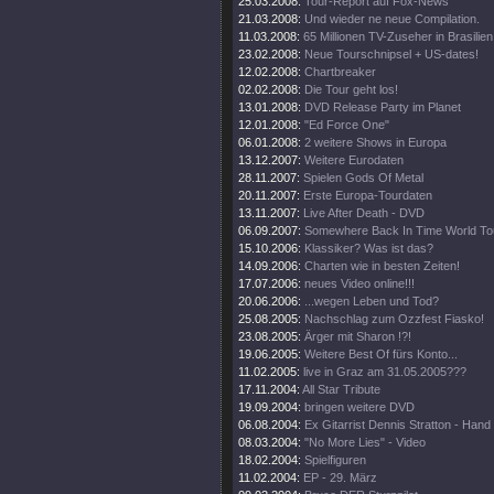
25.03.2008:
Tour-Report auf Fox-News
21.03.2008:
Und wieder ne neue Compilation.
11.03.2008:
65 Millionen TV-Zuseher in Brasilien
23.02.2008:
Neue Tourschnipsel + US-dates!
12.02.2008:
Chartbreaker
02.02.2008:
Die Tour geht los!
13.01.2008:
DVD Release Party im Planet
12.01.2008:
"Ed Force One"
06.01.2008:
2 weitere Shows in Europa
13.12.2007:
Weitere Eurodaten
28.11.2007:
Spielen Gods Of Metal
20.11.2007:
Erste Europa-Tourdaten
13.11.2007:
Live After Death - DVD
06.09.2007:
Somewhere Back In Time World To
15.10.2006:
Klassiker? Was ist das?
14.09.2006:
Charten wie in besten Zeiten!
17.07.2006:
neues Video online!!!
20.06.2006:
...wegen Leben und Tod?
25.08.2005:
Nachschlag zum Ozzfest Fiasko!
23.08.2005:
Ärger mit Sharon !?!
19.06.2005:
Weitere Best Of fürs Konto...
11.02.2005:
live in Graz am 31.05.2005???
17.11.2004:
All Star Tribute
19.09.2004:
bringen weitere DVD
06.08.2004:
Ex Gitarrist Dennis Stratton - Hand
08.03.2004:
"No More Lies" - Video
18.02.2004:
Spielfiguren
11.02.2004:
EP - 29. März