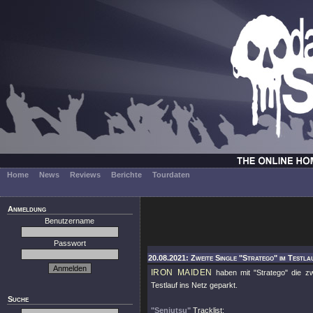
Home
News
Reviews
Berichte
Tourdaten
Anmeldung
Benutzername
Passwort
20.08.2021: Zweite Single "Stratego" im Testla
IRON MAIDEN
haben mit
"Stratego"
die zw
Testlauf ins Netz geparkt.
Suche
"Senjutsu"
Tracklist: