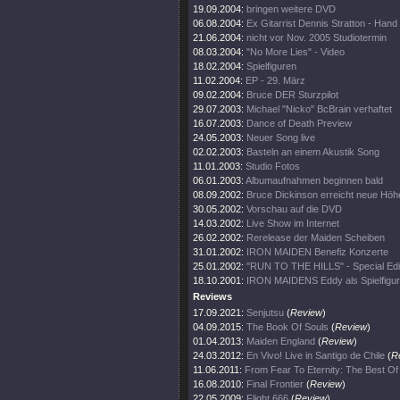
19.09.2004:
bringen weitere DVD
06.08.2004:
Ex Gitarrist Dennis Stratton - Hand
21.06.2004:
nicht vor Nov. 2005 Studiotermin
08.03.2004:
"No More Lies" - Video
18.02.2004:
Spielfiguren
11.02.2004:
EP - 29. März
09.02.2004:
Bruce DER Sturzpilot
29.07.2003:
Michael "Nicko" BcBrain verhaftet
16.07.2003:
Dance of Death Preview
24.05.2003:
Neuer Song live
02.02.2003:
Basteln an einem Akustik Song
11.01.2003:
Studio Fotos
06.01.2003:
Albumaufnahmen beginnen bald
08.09.2002:
Bruce Dickinson erreicht neue Höh
30.05.2002:
Vorschau auf die DVD
14.03.2002:
Live Show im Internet
26.02.2002:
Rerelease der Maiden Scheiben
31.01.2002:
IRON MAIDEN Benefiz Konzerte
25.01.2002:
"RUN TO THE HILLS" - Special Edi
18.10.2001:
IRON MAIDENS Eddy als Spielfigur
Reviews
17.09.2021:
Senjutsu
(
Review
)
04.09.2015:
The Book Of Souls
(
Review
)
01.04.2013:
Maiden England
(
Review
)
24.03.2012:
En Vivo! Live in Santigo de Chile
(
R
11.06.2011:
From Fear To Eternity: The Best O
16.08.2010:
Final Frontier
(
Review
)
22.05.2009:
Flight 666
(
Review
)