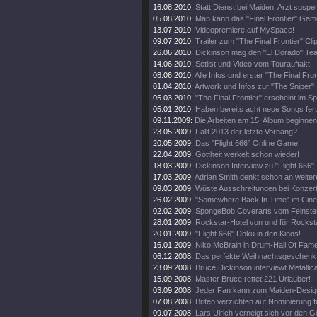
16.08.2010:
Statt Dienst bei Maiden. Arzt suspen
05.08.2010:
Man kann das "Final Frontier" Gam
13.07.2010:
Videopremiere auf MySpace!
09.07.2010:
Trailer zum "The Final Frontier" Clip
26.06.2010:
Dickinson mag den "El Dorado" Tea
14.06.2010:
Setlist und Video vom Tourauftakt.
08.06.2010:
Alle Infos und erster "The Final Fro
01.04.2010:
Artwork und Infos zur "The Sniper" 
05.03.2010:
"The Final Frontier" erscheint im 
05.01.2010:
Haben bereits acht neue Songs fert
09.11.2009:
Die Arbeiten am 15. Album beginnen
23.05.2009:
Fällt 2013 der letzte Vorhang?
20.05.2009:
Das "Flight 666" Online Game!
22.04.2009:
Gottheit werkelt schon wieder!
18.03.2009:
Dickinson Interview zu "Flight 666".
17.03.2009:
Adrian Smith denkt schon an weiter
09.03.2009:
Wüste Ausschreitungen bei Konzert
26.02.2009:
"Somewhere Back In Time" im Cine
02.02.2009:
SpongeBob Coverarts vom Feinste
28.01.2009:
Rockstar-Hotel von und für Rockst
20.01.2009:
"Flight 666" Doku in den Kinos!
16.01.2009:
Niko McBrain in Drum-Hall Of Fame
06.12.2008:
Das perfekte Weihnachtsgeschenk
23.09.2008:
Bruce Dickinson interviewt Metallic
15.09.2008:
Master Bruce rettet 221 Urlauber!
03.09.2008:
Jeder Fan kann zum Maiden-Desig
07.08.2008:
Briten verzichten auf Nominierung f
09.07.2008:
Lars Ulrich verneigt sich vor den G