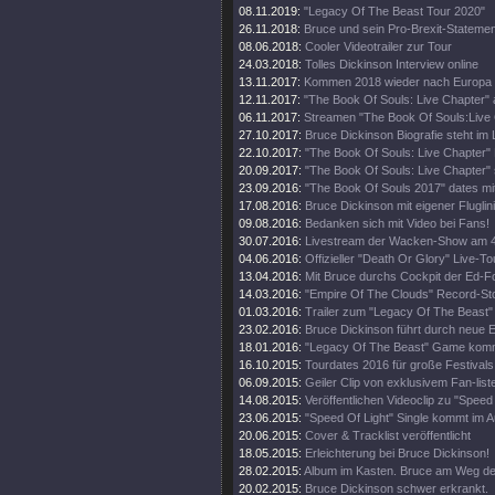
08.11.2019:
"Legacy Of The Beast Tour 2020"
26.11.2018:
Bruce und sein Pro-Brexit-Statemen
08.06.2018:
Cooler Videotrailer zur Tour
24.03.2018:
Tolles Dickinson Interview online
13.11.2017:
Kommen 2018 wieder nach Europa
12.11.2017:
"The Book Of Souls: Live Chapter" 
06.11.2017:
Streamen "The Book Of Souls:Live
27.10.2017:
Bruce Dickinson Biografie steht im
22.10.2017:
"The Book Of Souls: Live Chapter" 
20.09.2017:
"The Book Of Souls: Live Chapter" 
23.09.2016:
"The Book Of Souls 2017" dates mi
17.08.2016:
Bruce Dickinson mit eigener Fluglini
09.08.2016:
Bedanken sich mit Video bei Fans!
30.07.2016:
Livestream der Wacken-Show am 4
04.06.2016:
Offizieller "Death Or Glory" Live-Tou
13.04.2016:
Mit Bruce durchs Cockpit der Ed-
14.03.2016:
"Empire Of The Clouds" Record-St
01.03.2016:
Trailer zum "Legacy Of The Beast"
23.02.2016:
Bruce Dickinson führt durch neue
18.01.2016:
"Legacy Of The Beast" Game kom
16.10.2015:
Tourdates 2016 für große Festivals
06.09.2015:
Geiler Clip von exklusivem Fan-list
14.08.2015:
Veröffentlichen Videoclip zu "Speed 
23.06.2015:
"Speed Of Light" Single kommt im A
20.06.2015:
Cover & Tracklist veröffentlicht
18.05.2015:
Erleichterung bei Bruce Dickinson!
28.02.2015:
Album im Kasten. Bruce am Weg d
20.02.2015:
Bruce Dickinson schwer erkrankt.