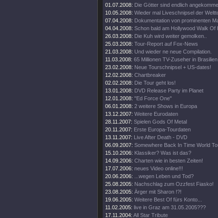
01.07.2008:
Die Götter sind endlich angekomme
10.05.2008:
Wieder mal Liveschnipsel der Weltt
07.04.2008:
Dokumentation von prominenten M
04.04.2008:
Schon bald am Hollywood Walk Of
26.03.2008:
Die Kuh wird weiter gemolken..
25.03.2008:
Tour-Report auf Fox-News
21.03.2008:
Und wieder ne neue Compilation.
11.03.2008:
65 Millionen TV-Zuseher in Brasilien
23.02.2008:
Neue Tourschnipsel + US-dates!
12.02.2008:
Chartbreaker
02.02.2008:
Die Tour geht los!
13.01.2008:
DVD Release Party im Planet
12.01.2008:
"Ed Force One"
06.01.2008:
2 weitere Shows in Europa
13.12.2007:
Weitere Eurodaten
28.11.2007:
Spielen Gods Of Metal
20.11.2007:
Erste Europa-Tourdaten
13.11.2007:
Live After Death - DVD
06.09.2007:
Somewhere Back In Time World To
15.10.2006:
Klassiker? Was ist das?
14.09.2006:
Charten wie in besten Zeiten!
17.07.2006:
neues Video online!!!
20.06.2006:
...wegen Leben und Tod?
25.08.2005:
Nachschlag zum Ozzfest Fiasko!
23.08.2005:
Ärger mit Sharon !?!
19.06.2005:
Weitere Best Of fürs Konto...
11.02.2005:
live in Graz am 31.05.2005???
17.11.2004:
All Star Tribute