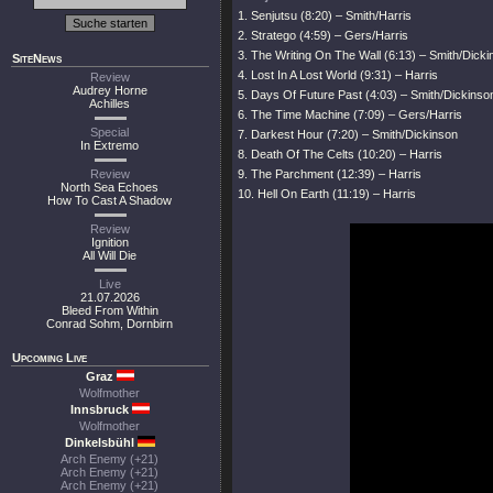
1. Senjutsu (8:20) – Smith/Harris
2. Stratego (4:59) – Gers/Harris
3. The Writing On The Wall (6:13) – Smith/Dick
SiteNews
4. Lost In A Lost World (9:31) – Harris
Review
Audrey Horne
5. Days Of Future Past (4:03) – Smith/Dickinso
Achilles
6. The Time Machine (7:09) – Gers/Harris
Special
7. Darkest Hour (7:20) – Smith/Dickinson
In Extremo
8. Death Of The Celts (10:20) – Harris
Review
9. The Parchment (12:39) – Harris
North Sea Echoes
10. Hell On Earth (11:19) – Harris
How To Cast A Shadow
Review
Ignition
All Will Die
Live
21.07.2026
Bleed From Within
Conrad Sohm, Dornbirn
Upcoming Live
Graz
Wolfmother
Innsbruck
Wolfmother
Dinkelsbühl
Arch Enemy (+21)
Arch Enemy (+21)
Arch Enemy (+21)