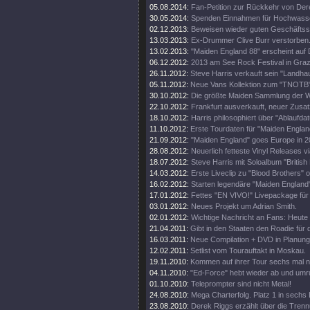
05.08.2014:
Fan-Petition zur Rückkehr von Der
30.05.2014:
Spenden Einnahmen für Hochwass
02.12.2013:
Beweisen wieder guten Geschäftss
13.03.2013:
Ex-Drummer Clive Burr verstorben
13.02.2013:
"Maiden England 88" erscheint auf 
06.12.2012:
2013 am See Rock Festival in Gra
26.11.2012:
Steve Harris verkauft sein "Landhau
05.11.2012:
Neue Vans Kollektion zum "TNOTB"
30.10.2012:
Die größte Maiden Sammlung der W
22.10.2012:
Frankfurt ausverkauft, neuer Zusat
18.10.2012:
Harris philosophiert über "Ablaufda
11.10.2012:
Erste Tourdaten für "Maiden Englan
21.09.2012:
"Maiden England" goes Europe in 2
28.08.2012:
Neuerlich fetteste Vinyl Releases v
18.07.2012:
Steve Harris mit Soloalbum "British 
14.03.2012:
Erste Liveclip zu "Blood Brothers" o
16.02.2012:
Starten legendäre "Maiden England"
17.01.2012:
Fettes "EN VIVO!" Livepackage für
03.01.2012:
Neues Projekt um Adrian Smith.
02.01.2012:
Wichtige Nachricht an Fans: Heute
21.04.2011:
Gibt in den Staaten den Roadie für d
16.03.2011:
Neue Compilation + DVD in Planung
12.02.2011:
Setlist vom Tourauftakt in Moskau.
19.11.2010:
Kommen auf ihrer Tour sechs mal 
04.11.2010:
"Ed-Force" hebt wieder ab und umr
01.10.2010:
Teleprompter sind nicht Metal!
24.08.2010:
Mega Charterfolg. Platz 1 in sechs
23.08.2010:
Derek Riggs erzählt über die Trenn