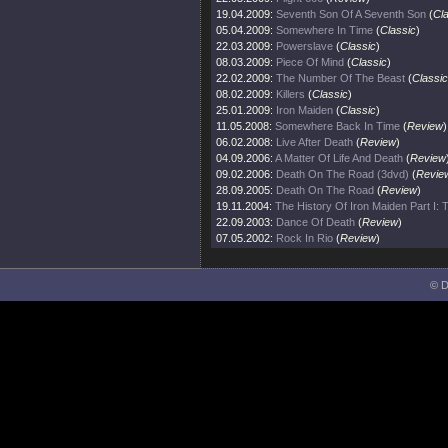
19.04.2009:
Seventh Son Of A Seventh Son
(
Cl
05.04.2009:
Somewhere In Time
(
Classic
)
22.03.2009:
Powerslave
(
Classic
)
08.03.2009:
Piece Of Mind
(
Classic
)
22.02.2009:
The Number Of The Beast
(
Classic
08.02.2009:
Killers
(
Classic
)
25.01.2009:
Iron Maiden
(
Classic
)
11.05.2008:
Somewhere Back In Time
(
Review
)
06.02.2008:
Live After Death
(
Review
)
04.09.2006:
A Matter Of Life And Death
(
Review
09.02.2006:
Death On The Road (3dvd)
(
Revie
28.09.2005:
Death On The Road
(
Review
)
19.11.2004:
The History Of Iron Maiden Part I:
22.09.2003:
Dance Of Death
(
Review
)
07.05.2002:
Rock In Rio
(
Review
)
© D