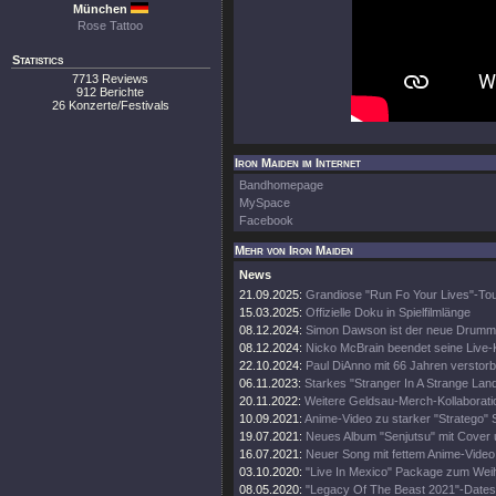
München
Rose Tattoo
Statistics
7713 Reviews
912 Berichte
26 Konzerte/Festivals
Iron Maiden im Internet
Bandhomepage
MySpace
Facebook
Mehr von Iron Maiden
News
21.09.2025:
Grandiose "Run Fo Your Lives"-To
15.03.2025:
Offizielle Doku in Spielfilmlänge
08.12.2024:
Simon Dawson ist der neue Drumm
08.12.2024:
Nicko McBrain beendet seine Live-
22.10.2024:
Paul DiAnno mit 66 Jahren verstor
06.11.2023:
Starkes "Stranger In A Strange Lan
20.11.2022:
Weitere Geldsau-Merch-Kollaborati
10.09.2021:
Anime-Video zu starker "Stratego" 
19.07.2021:
Neues Album "Senjutsu" mit Cover 
16.07.2021:
Neuer Song mit fettem Anime-Video
03.10.2020:
"Live In Mexico" Package zum Wei
08.05.2020:
"Legacy Of The Beast 2021"-Dates