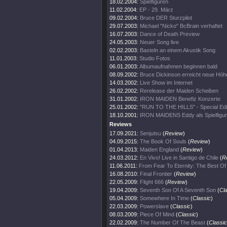
18.02.2004:
Spielfiguren
11.02.2004:
EP - 29. März
09.02.2004:
Bruce DER Sturzpilot
29.07.2003:
Michael "Nicko" BcBrain verhaftet
16.07.2003:
Dance of Death Preview
24.05.2003:
Neuer Song live
02.02.2003:
Basteln an einem Akustik Song
11.01.2003:
Studio Fotos
06.01.2003:
Albumaufnahmen beginnen bald
08.09.2002:
Bruce Dickinson erreicht neue Höh
14.03.2002:
Live Show im Internet
26.02.2002:
Rerelease der Maiden Scheiben
31.01.2002:
IRON MAIDEN Benefiz Konzerte
25.01.2002:
"RUN TO THE HILLS" - Special Edi
18.10.2001:
IRON MAIDENS Eddy als Spielfigur
Reviews
17.09.2021:
Senjutsu
(
Review
)
04.09.2015:
The Book Of Souls
(
Review
)
01.04.2013:
Maiden England
(
Review
)
24.03.2012:
En Vivo! Live in Santigo de Chile
(
R
11.06.2011:
From Fear To Eternity: The Best O
16.08.2010:
Final Frontier
(
Review
)
22.05.2009:
Flight 666
(
Review
)
19.04.2009:
Seventh Son Of A Seventh Son
(
Cl
05.04.2009:
Somewhere In Time
(
Classic
)
22.03.2009:
Powerslave
(
Classic
)
08.03.2009:
Piece Of Mind
(
Classic
)
22.02.2009:
The Number Of The Beast
(
Classic