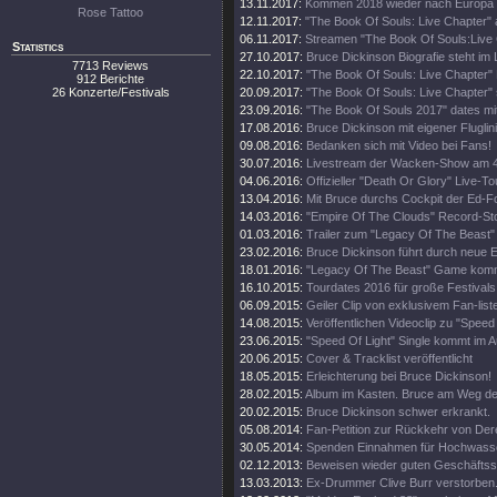
13.11.2017:
Kommen 2018 wieder nach Europa
Rose Tattoo
12.11.2017:
"The Book Of Souls: Live Chapter" 
06.11.2017:
Streamen "The Book Of Souls:Live
Statistics
27.10.2017:
Bruce Dickinson Biografie steht im
7713 Reviews
22.10.2017:
"The Book Of Souls: Live Chapter" 
912 Berichte
26 Konzerte/Festivals
20.09.2017:
"The Book Of Souls: Live Chapter" 
23.09.2016:
"The Book Of Souls 2017" dates mi
17.08.2016:
Bruce Dickinson mit eigener Fluglini
09.08.2016:
Bedanken sich mit Video bei Fans!
30.07.2016:
Livestream der Wacken-Show am 4
04.06.2016:
Offizieller "Death Or Glory" Live-Tou
13.04.2016:
Mit Bruce durchs Cockpit der Ed-
14.03.2016:
"Empire Of The Clouds" Record-St
01.03.2016:
Trailer zum "Legacy Of The Beast"
23.02.2016:
Bruce Dickinson führt durch neue
18.01.2016:
"Legacy Of The Beast" Game kom
16.10.2015:
Tourdates 2016 für große Festivals
06.09.2015:
Geiler Clip von exklusivem Fan-list
14.08.2015:
Veröffentlichen Videoclip zu "Speed 
23.06.2015:
"Speed Of Light" Single kommt im A
20.06.2015:
Cover & Tracklist veröffentlicht
18.05.2015:
Erleichterung bei Bruce Dickinson!
28.02.2015:
Album im Kasten. Bruce am Weg d
20.02.2015:
Bruce Dickinson schwer erkrankt.
05.08.2014:
Fan-Petition zur Rückkehr von Der
30.05.2014:
Spenden Einnahmen für Hochwass
02.12.2013:
Beweisen wieder guten Geschäftss
13.03.2013:
Ex-Drummer Clive Burr verstorben