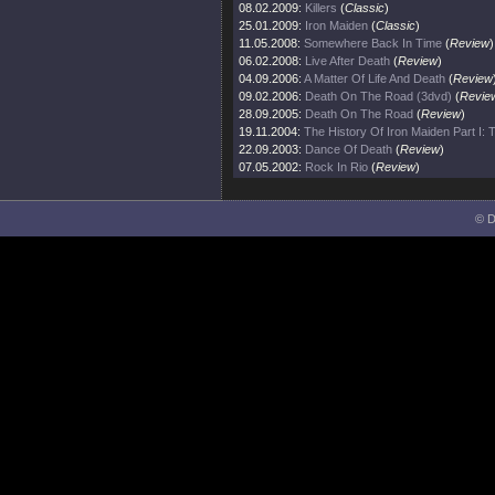
08.02.2009:
Killers
(
Classic
)
25.01.2009:
Iron Maiden
(
Classic
)
11.05.2008:
Somewhere Back In Time
(
Review
)
06.02.2008:
Live After Death
(
Review
)
04.09.2006:
A Matter Of Life And Death
(
Review
09.02.2006:
Death On The Road (3dvd)
(
Revie
28.09.2005:
Death On The Road
(
Review
)
19.11.2004:
The History Of Iron Maiden Part I:
22.09.2003:
Dance Of Death
(
Review
)
07.05.2002:
Rock In Rio
(
Review
)
© D