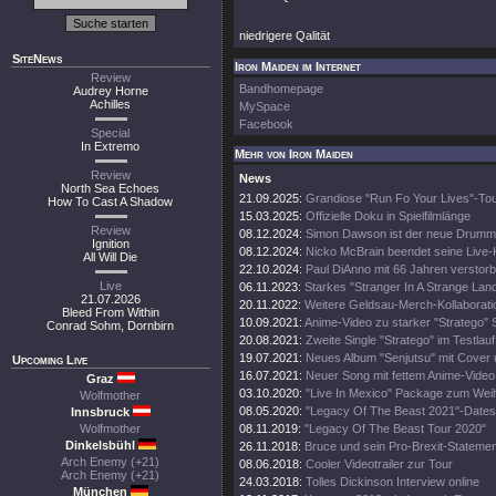
niedrigere Qalität
SiteNews
Iron Maiden im Internet
Review
Bandhomepage
Audrey Horne
Achilles
MySpace
Facebook
Special
In Extremo
Mehr von Iron Maiden
Review
News
North Sea Echoes
21.09.2025:
Grandiose "Run Fo Your Lives"-To
How To Cast A Shadow
15.03.2025:
Offizielle Doku in Spielfilmlänge
Review
08.12.2024:
Simon Dawson ist der neue Drumm
Ignition
08.12.2024:
Nicko McBrain beendet seine Live-
All Will Die
22.10.2024:
Paul DiAnno mit 66 Jahren verstor
Live
06.11.2023:
Starkes "Stranger In A Strange Lan
21.07.2026
20.11.2022:
Weitere Geldsau-Merch-Kollaborati
Bleed From Within
10.09.2021:
Anime-Video zu starker "Stratego" 
Conrad Sohm, Dornbirn
20.08.2021:
Zweite Single "Stratego" im Testlauf
19.07.2021:
Neues Album "Senjutsu" mit Cover 
Upcoming Live
16.07.2021:
Neuer Song mit fettem Anime-Video
Graz
03.10.2020:
"Live In Mexico" Package zum Wei
Wolfmother
08.05.2020:
"Legacy Of The Beast 2021"-Dates
Innsbruck
Wolfmother
08.11.2019:
"Legacy Of The Beast Tour 2020"
Dinkelsbühl
26.11.2018:
Bruce und sein Pro-Brexit-Statemen
Arch Enemy (+21)
08.06.2018:
Cooler Videotrailer zur Tour
Arch Enemy (+21)
24.03.2018:
Tolles Dickinson Interview online
München