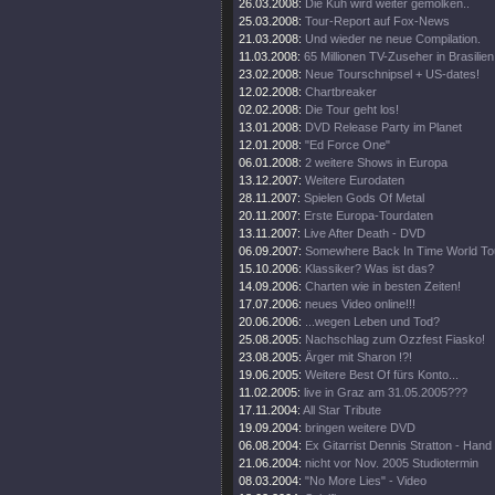
26.03.2008:
Die Kuh wird weiter gemolken..
25.03.2008:
Tour-Report auf Fox-News
21.03.2008:
Und wieder ne neue Compilation.
11.03.2008:
65 Millionen TV-Zuseher in Brasilien
23.02.2008:
Neue Tourschnipsel + US-dates!
12.02.2008:
Chartbreaker
02.02.2008:
Die Tour geht los!
13.01.2008:
DVD Release Party im Planet
12.01.2008:
"Ed Force One"
06.01.2008:
2 weitere Shows in Europa
13.12.2007:
Weitere Eurodaten
28.11.2007:
Spielen Gods Of Metal
20.11.2007:
Erste Europa-Tourdaten
13.11.2007:
Live After Death - DVD
06.09.2007:
Somewhere Back In Time World To
15.10.2006:
Klassiker? Was ist das?
14.09.2006:
Charten wie in besten Zeiten!
17.07.2006:
neues Video online!!!
20.06.2006:
...wegen Leben und Tod?
25.08.2005:
Nachschlag zum Ozzfest Fiasko!
23.08.2005:
Ärger mit Sharon !?!
19.06.2005:
Weitere Best Of fürs Konto...
11.02.2005:
live in Graz am 31.05.2005???
17.11.2004:
All Star Tribute
19.09.2004:
bringen weitere DVD
06.08.2004:
Ex Gitarrist Dennis Stratton - Hand
21.06.2004:
nicht vor Nov. 2005 Studiotermin
08.03.2004:
"No More Lies" - Video