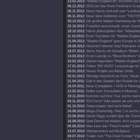
13.02.2013:
"Maiden England 88" erscheint auf 
06.12.2012:
2013 am See Rock Festival in Gra
26.11.2012:
Steve Harris verkauft sein "Landhau
05.11.2012:
Neue Vans Kollektion zum "TNOTB"
30.10.2012:
Die größte Maiden Sammlung der W
22.10.2012:
Frankfurt ausverkauft, neuer Zusat
18.10.2012:
Harris philosophiert über "Ablaufda
11.10.2012:
Erste Tourdaten für "Maiden Englan
21.09.2012:
"Maiden England" goes Europe in 2
28.08.2012:
Neuerlich fetteste Vinyl Releases v
18.07.2012:
Steve Harris mit Soloalbum "British 
14.03.2012:
Erste Liveclip zu "Blood Brothers" o
16.02.2012:
Starten legendäre "Maiden England"
17.01.2012:
Fettes "EN VIVO!" Livepackage für
03.01.2012:
Neues Projekt um Adrian Smith.
02.01.2012:
Wichtige Nachricht an Fans: Heute
21.04.2011:
Gibt in den Staaten den Roadie für d
16.03.2011:
Neue Compilation + DVD in Planung
12.02.2011:
Setlist vom Tourauftakt in Moskau.
19.11.2010:
Kommen auf ihrer Tour sechs mal 
04.11.2010:
"Ed-Force" hebt wieder ab und umr
01.10.2010:
Teleprompter sind nicht Metal!
24.08.2010:
Mega Charterfolg. Platz 1 in sechs
23.08.2010:
Derek Riggs erzählt über die Trenn
16.08.2010:
Statt Dienst bei Maiden. Arzt suspen
05.08.2010:
Man kann das "Final Frontier" Gam
13.07.2010:
Videopremiere auf MySpace!
09.07.2010:
Trailer zum "The Final Frontier" Clip