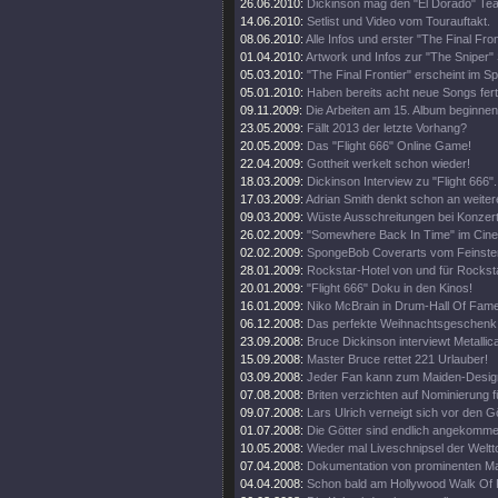
26.06.2010:
Dickinson mag den "El Dorado" Tea
14.06.2010:
Setlist und Video vom Tourauftakt.
08.06.2010:
Alle Infos und erster "The Final Fro
01.04.2010:
Artwork und Infos zur "The Sniper" 
05.03.2010:
"The Final Frontier" erscheint im 
05.01.2010:
Haben bereits acht neue Songs fert
09.11.2009:
Die Arbeiten am 15. Album beginnen
23.05.2009:
Fällt 2013 der letzte Vorhang?
20.05.2009:
Das "Flight 666" Online Game!
22.04.2009:
Gottheit werkelt schon wieder!
18.03.2009:
Dickinson Interview zu "Flight 666".
17.03.2009:
Adrian Smith denkt schon an weiter
09.03.2009:
Wüste Ausschreitungen bei Konzert
26.02.2009:
"Somewhere Back In Time" im Cine
02.02.2009:
SpongeBob Coverarts vom Feinste
28.01.2009:
Rockstar-Hotel von und für Rockst
20.01.2009:
"Flight 666" Doku in den Kinos!
16.01.2009:
Niko McBrain in Drum-Hall Of Fame
06.12.2008:
Das perfekte Weihnachtsgeschenk
23.09.2008:
Bruce Dickinson interviewt Metallic
15.09.2008:
Master Bruce rettet 221 Urlauber!
03.09.2008:
Jeder Fan kann zum Maiden-Desig
07.08.2008:
Briten verzichten auf Nominierung f
09.07.2008:
Lars Ulrich verneigt sich vor den G
01.07.2008:
Die Götter sind endlich angekomme
10.05.2008:
Wieder mal Liveschnipsel der Weltt
07.04.2008:
Dokumentation von prominenten M
04.04.2008:
Schon bald am Hollywood Walk Of