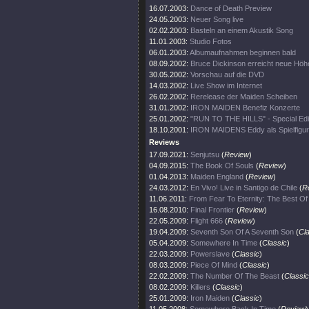
16.07.2003:
Dance of Death Preview
24.05.2003:
Neuer Song live
02.02.2003:
Basteln an einem Akustik Song
11.01.2003:
Studio Fotos
06.01.2003:
Albumaufnahmen beginnen bald
08.09.2002:
Bruce Dickinson erreicht neue Höh
30.05.2002:
Vorschau auf die DVD
14.03.2002:
Live Show im Internet
26.02.2002:
Rerelease der Maiden Scheiben
31.01.2002:
IRON MAIDEN Benefiz Konzerte
25.01.2002:
"RUN TO THE HILLS" - Special Edi
18.10.2001:
IRON MAIDENS Eddy als Spielfigur
Reviews
17.09.2021:
Senjutsu
(
Review
)
04.09.2015:
The Book Of Souls
(
Review
)
01.04.2013:
Maiden England
(
Review
)
24.03.2012:
En Vivo! Live in Santigo de Chile
(
R
11.06.2011:
From Fear To Eternity: The Best O
16.08.2010:
Final Frontier
(
Review
)
22.05.2009:
Flight 666
(
Review
)
19.04.2009:
Seventh Son Of A Seventh Son
(
Cl
05.04.2009:
Somewhere In Time
(
Classic
)
22.03.2009:
Powerslave
(
Classic
)
08.03.2009:
Piece Of Mind
(
Classic
)
22.02.2009:
The Number Of The Beast
(
Classic
08.02.2009:
Killers
(
Classic
)
25.01.2009:
Iron Maiden
(
Classic
)