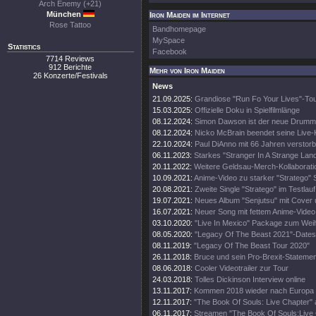
Arch Enemy (+21)
München
Iron Maiden im Internet
Rose Tattoo
Bandhomepage
MySpace
Statistics
Facebook
7714 Reviews
912 Berichte
Mehr von Iron Maiden
26 Konzerte/Festivals
News
21.09.2025:
Grandiose "Run Fo Your Lives"-To
15.03.2025:
Offizielle Doku in Spielfilmlänge
08.12.2024:
Simon Dawson ist der neue Drumm
08.12.2024:
Nicko McBrain beendet seine Live-
22.10.2024:
Paul DiAnno mit 66 Jahren verstor
06.11.2023:
Starkes "Stranger In A Strange Lan
20.11.2022:
Weitere Geldsau-Merch-Kollaborati
10.09.2021:
Anime-Video zu starker "Stratego" 
20.08.2021:
Zweite Single "Stratego" im Testlauf
19.07.2021:
Neues Album "Senjutsu" mit Cover 
16.07.2021:
Neuer Song mit fettem Anime-Video
03.10.2020:
"Live In Mexico" Package zum Wei
08.05.2020:
"Legacy Of The Beast 2021"-Dates
08.11.2019:
"Legacy Of The Beast Tour 2020"
26.11.2018:
Bruce und sein Pro-Brexit-Statemen
08.06.2018:
Cooler Videotrailer zur Tour
24.03.2018:
Tolles Dickinson Interview online
13.11.2017:
Kommen 2018 wieder nach Europa
12.11.2017:
"The Book Of Souls: Live Chapter" 
06.11.2017:
Streamen "The Book Of Souls:Live