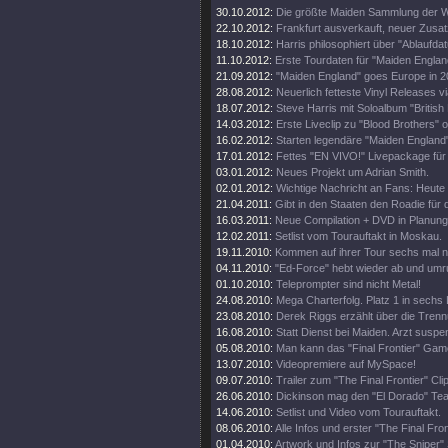
30.10.2012:
Die größte Maiden Sammlung der W
22.10.2012:
Frankfurt ausverkauft, neuer Zusat
18.10.2012:
Harris philosophiert über "Ablaufda
11.10.2012:
Erste Tourdaten für "Maiden Englan
21.09.2012:
"Maiden England" goes Europe in 2
28.08.2012:
Neuerlich fetteste Vinyl Releases v
18.07.2012:
Steve Harris mit Soloalbum "British 
14.03.2012:
Erste Liveclip zu "Blood Brothers" o
16.02.2012:
Starten legendäre "Maiden England"
17.01.2012:
Fettes "EN VIVO!" Livepackage für
03.01.2012:
Neues Projekt um Adrian Smith.
02.01.2012:
Wichtige Nachricht an Fans: Heute
21.04.2011:
Gibt in den Staaten den Roadie für d
16.03.2011:
Neue Compilation + DVD in Planung
12.02.2011:
Setlist vom Tourauftakt in Moskau.
19.11.2010:
Kommen auf ihrer Tour sechs mal 
04.11.2010:
"Ed-Force" hebt wieder ab und umr
01.10.2010:
Teleprompter sind nicht Metal!
24.08.2010:
Mega Charterfolg. Platz 1 in sechs
23.08.2010:
Derek Riggs erzählt über die Trenn
16.08.2010:
Statt Dienst bei Maiden. Arzt suspen
05.08.2010:
Man kann das "Final Frontier" Gam
13.07.2010:
Videopremiere auf MySpace!
09.07.2010:
Trailer zum "The Final Frontier" Clip
26.06.2010:
Dickinson mag den "El Dorado" Tea
14.06.2010:
Setlist und Video vom Tourauftakt.
08.06.2010:
Alle Infos und erster "The Final Fro
01.04.2010:
Artwork und Infos zur "The Sniper" 