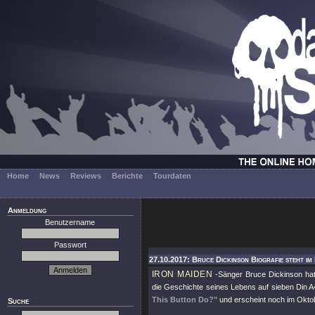
Home
News
Reviews
Berichte
Tourdaten
Anmeldung
Benutzername
Passwort
27.10.2017: Bruce Dickinson Biografie steht im
IRON MAIDEN
-Sänger Bruce Dickinson hat
die Geschichte seines Lebens auf sieben Din A4-
This Button Do?"
und erscheint noch im Okto
Suche