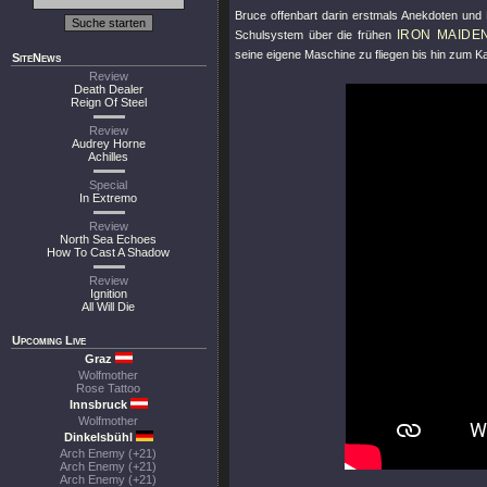
Bruce offenbart darin erstmals Anekdoten und 
IRON MAIDE
Schulsystem über die frühen
seine eigene Maschine zu fliegen bis hin zum
SiteNews
Review
Death Dealer
Reign Of Steel
Review
Audrey Horne
Achilles
Special
In Extremo
Review
North Sea Echoes
How To Cast A Shadow
Review
Ignition
All Will Die
Upcoming Live
Graz
Wolfmother
Rose Tattoo
Innsbruck
Wolfmother
Dinkelsbühl
Arch Enemy (+21)
Arch Enemy (+21)
Arch Enemy (+21)