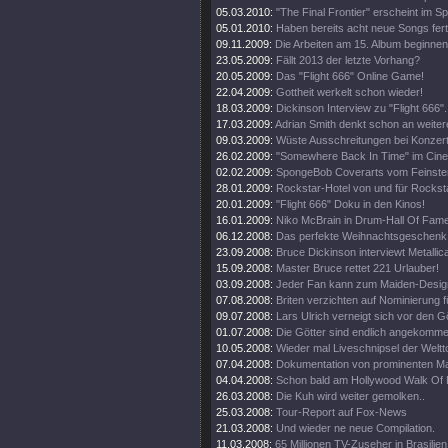
05.03.2010:
"The Final Frontier" erscheint im 
05.01.2010:
Haben bereits acht neue Songs fert
09.11.2009:
Die Arbeiten am 15. Album beginnen
23.05.2009:
Fällt 2013 der letzte Vorhang?
20.05.2009:
Das "Flight 666" Online Game!
22.04.2009:
Gottheit werkelt schon wieder!
18.03.2009:
Dickinson Interview zu "Flight 666".
17.03.2009:
Adrian Smith denkt schon an weiter
09.03.2009:
Wüste Ausschreitungen bei Konzert
26.02.2009:
"Somewhere Back In Time" im Cine
02.02.2009:
SpongeBob Coverarts vom Feinste
28.01.2009:
Rockstar-Hotel von und für Rockst
20.01.2009:
"Flight 666" Doku in den Kinos!
16.01.2009:
Niko McBrain in Drum-Hall Of Fame
06.12.2008:
Das perfekte Weihnachtsgeschenk
23.09.2008:
Bruce Dickinson interviewt Metallic
15.09.2008:
Master Bruce rettet 221 Urlauber!
03.09.2008:
Jeder Fan kann zum Maiden-Desig
07.08.2008:
Briten verzichten auf Nominierung f
09.07.2008:
Lars Ulrich verneigt sich vor den G
01.07.2008:
Die Götter sind endlich angekomme
10.05.2008:
Wieder mal Liveschnipsel der Weltt
07.04.2008:
Dokumentation von prominenten M
04.04.2008:
Schon bald am Hollywood Walk Of
26.03.2008:
Die Kuh wird weiter gemolken..
25.03.2008:
Tour-Report auf Fox-News
21.03.2008:
Und wieder ne neue Compilation.
11.03.2008:
65 Millionen TV-Zuseher in Brasilien