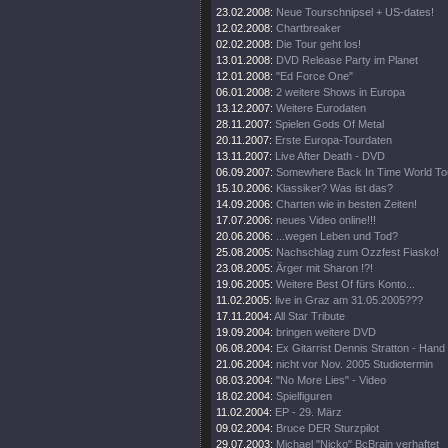
23.02.2008:
Neue Tourschnipsel + US-dates!
12.02.2008:
Chartbreaker
02.02.2008:
Die Tour geht los!
13.01.2008:
DVD Release Party im Planet
12.01.2008:
"Ed Force One"
06.01.2008:
2 weitere Shows in Europa
13.12.2007:
Weitere Eurodaten
28.11.2007:
Spielen Gods Of Metal
20.11.2007:
Erste Europa-Tourdaten
13.11.2007:
Live After Death - DVD
06.09.2007:
Somewhere Back In Time World To
15.10.2006:
Klassiker? Was ist das?
14.09.2006:
Charten wie in besten Zeiten!
17.07.2006:
neues Video online!!!
20.06.2006:
...wegen Leben und Tod?
25.08.2005:
Nachschlag zum Ozzfest Fiasko!
23.08.2005:
Ärger mit Sharon !?!
19.06.2005:
Weitere Best Of fürs Konto...
11.02.2005:
live in Graz am 31.05.2005???
17.11.2004:
All Star Tribute
19.09.2004:
bringen weitere DVD
06.08.2004:
Ex Gitarrist Dennis Stratton - Hand
21.06.2004:
nicht vor Nov. 2005 Studiotermin
08.03.2004:
"No More Lies" - Video
18.02.2004:
Spielfiguren
11.02.2004:
EP - 29. März
09.02.2004:
Bruce DER Sturzpilot
29.07.2003:
Michael "Nicko" BcBrain verhaftet