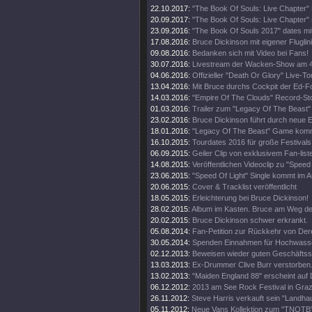
22.10.2017:
"The Book Of Souls: Live Chapter" 
20.09.2017:
"The Book Of Souls: Live Chapter" 
23.09.2016:
"The Book Of Souls 2017" dates mi
17.08.2016:
Bruce Dickinson mit eigener Fluglini
09.08.2016:
Bedanken sich mit Video bei Fans!
30.07.2016:
Livestream der Wacken-Show am 4
04.06.2016:
Offizieller "Death Or Glory" Live-Tou
13.04.2016:
Mit Bruce durchs Cockpit der Ed-
14.03.2016:
"Empire Of The Clouds" Record-St
01.03.2016:
Trailer zum "Legacy Of The Beast"
23.02.2016:
Bruce Dickinson führt durch neue
18.01.2016:
"Legacy Of The Beast" Game kom
16.10.2015:
Tourdates 2016 für große Festivals
06.09.2015:
Geiler Clip von exklusivem Fan-list
14.08.2015:
Veröffentlichen Videoclip zu "Speed 
23.06.2015:
"Speed Of Light" Single kommt im A
20.06.2015:
Cover & Tracklist veröffentlicht
18.05.2015:
Erleichterung bei Bruce Dickinson!
28.02.2015:
Album im Kasten. Bruce am Weg d
20.02.2015:
Bruce Dickinson schwer erkrankt.
05.08.2014:
Fan-Petition zur Rückkehr von Der
30.05.2014:
Spenden Einnahmen für Hochwass
02.12.2013:
Beweisen wieder guten Geschäftss
13.03.2013:
Ex-Drummer Clive Burr verstorben
13.02.2013:
"Maiden England 88" erscheint auf 
06.12.2012:
2013 am See Rock Festival in Gra
26.11.2012:
Steve Harris verkauft sein "Landhau
05.11.2012:
Neue Vans Kollektion zum "TNOTB"