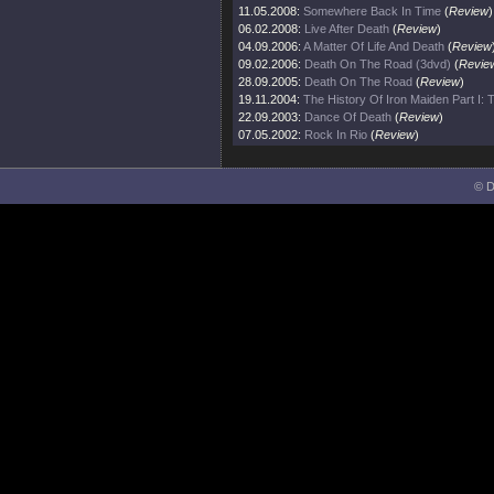
11.05.2008:
Somewhere Back In Time
(
Review
)
06.02.2008:
Live After Death
(
Review
)
04.09.2006:
A Matter Of Life And Death
(
Review
09.02.2006:
Death On The Road (3dvd)
(
Revie
28.09.2005:
Death On The Road
(
Review
)
19.11.2004:
The History Of Iron Maiden Part I:
22.09.2003:
Dance Of Death
(
Review
)
07.05.2002:
Rock In Rio
(
Review
)
© D