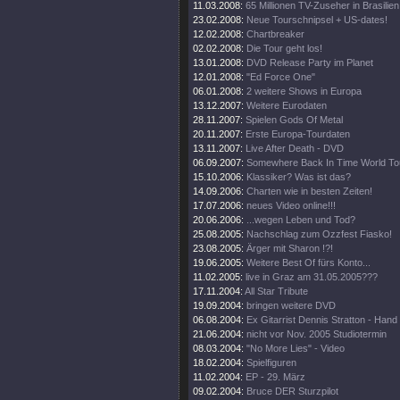
11.03.2008:
65 Millionen TV-Zuseher in Brasilien
23.02.2008:
Neue Tourschnipsel + US-dates!
12.02.2008:
Chartbreaker
02.02.2008:
Die Tour geht los!
13.01.2008:
DVD Release Party im Planet
12.01.2008:
"Ed Force One"
06.01.2008:
2 weitere Shows in Europa
13.12.2007:
Weitere Eurodaten
28.11.2007:
Spielen Gods Of Metal
20.11.2007:
Erste Europa-Tourdaten
13.11.2007:
Live After Death - DVD
06.09.2007:
Somewhere Back In Time World To
15.10.2006:
Klassiker? Was ist das?
14.09.2006:
Charten wie in besten Zeiten!
17.07.2006:
neues Video online!!!
20.06.2006:
...wegen Leben und Tod?
25.08.2005:
Nachschlag zum Ozzfest Fiasko!
23.08.2005:
Ärger mit Sharon !?!
19.06.2005:
Weitere Best Of fürs Konto...
11.02.2005:
live in Graz am 31.05.2005???
17.11.2004:
All Star Tribute
19.09.2004:
bringen weitere DVD
06.08.2004:
Ex Gitarrist Dennis Stratton - Hand
21.06.2004:
nicht vor Nov. 2005 Studiotermin
08.03.2004:
"No More Lies" - Video
18.02.2004:
Spielfiguren
11.02.2004:
EP - 29. März
09.02.2004:
Bruce DER Sturzpilot