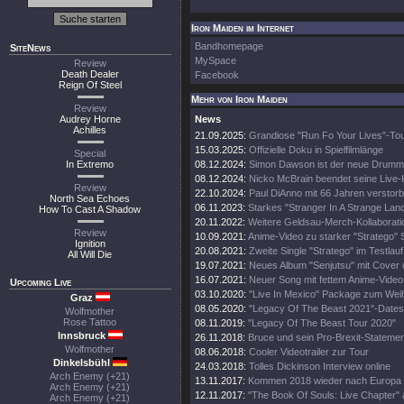
Iron Maiden im Internet
Bandhomepage
SiteNews
MySpace
Review
Death Dealer
Facebook
Reign Of Steel
Mehr von Iron Maiden
Review
Audrey Horne
News
Achilles
21.09.2025:
Grandiose "Run Fo Your Lives"-To
15.03.2025:
Offizielle Doku in Spielfilmlänge
Special
In Extremo
08.12.2024:
Simon Dawson ist der neue Drumm
08.12.2024:
Nicko McBrain beendet seine Live-
Review
22.10.2024:
Paul DiAnno mit 66 Jahren verstor
North Sea Echoes
06.11.2023:
Starkes "Stranger In A Strange Lan
How To Cast A Shadow
20.11.2022:
Weitere Geldsau-Merch-Kollaborati
Review
10.09.2021:
Anime-Video zu starker "Stratego" 
Ignition
20.08.2021:
Zweite Single "Stratego" im Testlauf
All Will Die
19.07.2021:
Neues Album "Senjutsu" mit Cover 
16.07.2021:
Neuer Song mit fettem Anime-Video
Upcoming Live
03.10.2020:
"Live In Mexico" Package zum Wei
Graz
08.05.2020:
"Legacy Of The Beast 2021"-Dates
Wolfmother
Rose Tattoo
08.11.2019:
"Legacy Of The Beast Tour 2020"
Innsbruck
26.11.2018:
Bruce und sein Pro-Brexit-Statemen
Wolfmother
08.06.2018:
Cooler Videotrailer zur Tour
Dinkelsbühl
24.03.2018:
Tolles Dickinson Interview online
Arch Enemy (+21)
13.11.2017:
Kommen 2018 wieder nach Europa
Arch Enemy (+21)
12.11.2017:
"The Book Of Souls: Live Chapter" 
Arch Enemy (+21)