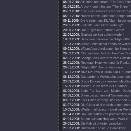
08.06.2010:
Alle Infos und erster "The Final Fro
01.04.2010:
Artwork und Infos zur "The Sniper" 
05.03.2010:
"The Final Frontier" erscheint im 
05.01.2010:
Haben bereits acht neue Songs fert
09.11.2009:
Die Arbeiten am 15. Album beginnen
23.05.2009:
Fällt 2013 der letzte Vorhang?
20.05.2009:
Das "Flight 666" Online Game!
22.04.2009:
Gottheit werkelt schon wieder!
18.03.2009:
Dickinson Interview zu "Flight 666".
17.03.2009:
Adrian Smith denkt schon an weiter
09.03.2009:
Wüste Ausschreitungen bei Konzert
26.02.2009:
"Somewhere Back In Time" im Cine
02.02.2009:
SpongeBob Coverarts vom Feinste
28.01.2009:
Rockstar-Hotel von und für Rockst
20.01.2009:
"Flight 666" Doku in den Kinos!
16.01.2009:
Niko McBrain in Drum-Hall Of Fame
06.12.2008:
Das perfekte Weihnachtsgeschenk
23.09.2008:
Bruce Dickinson interviewt Metallic
15.09.2008:
Master Bruce rettet 221 Urlauber!
03.09.2008:
Jeder Fan kann zum Maiden-Desig
07.08.2008:
Briten verzichten auf Nominierung f
09.07.2008:
Lars Ulrich verneigt sich vor den G
01.07.2008:
Die Götter sind endlich angekomme
10.05.2008:
Wieder mal Liveschnipsel der Weltt
07.04.2008:
Dokumentation von prominenten M
04.04.2008:
Schon bald am Hollywood Walk Of
26.03.2008:
Die Kuh wird weiter gemolken..
21.03.2008:
Und wieder ne neue Compilation.