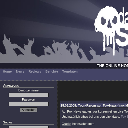
Home
News
Reviews
Berichte
Tourdaten
Anmeldung
Benutzername
Passwort
25.03.2008: Tour-Report auf Fox-News (Iron M
Auf Fox News gab es vor kurzem einen Live Tou
Und natürlich gibt's bei uns den Link dazu:
Fox 
Suche
Quelle
: ironmaiden.com