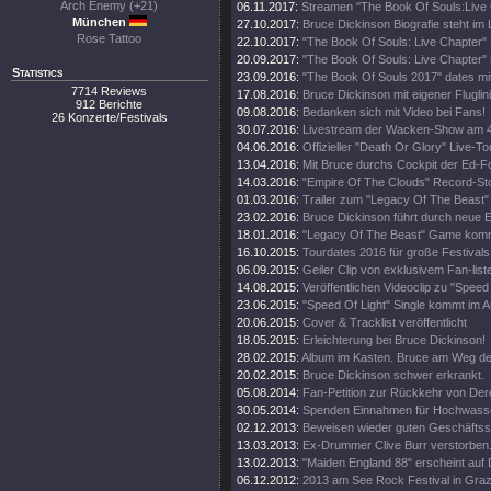
Arch Enemy (+21)
06.11.2017:
Streamen "The Book Of Souls:Live
München
27.10.2017:
Bruce Dickinson Biografie steht im
Rose Tattoo
22.10.2017:
"The Book Of Souls: Live Chapter" 
20.09.2017:
"The Book Of Souls: Live Chapter" 
Statistics
23.09.2016:
"The Book Of Souls 2017" dates mi
7714 Reviews
17.08.2016:
Bruce Dickinson mit eigener Fluglini
912 Berichte
09.08.2016:
Bedanken sich mit Video bei Fans!
26 Konzerte/Festivals
30.07.2016:
Livestream der Wacken-Show am 4
04.06.2016:
Offizieller "Death Or Glory" Live-Tou
13.04.2016:
Mit Bruce durchs Cockpit der Ed-
14.03.2016:
"Empire Of The Clouds" Record-St
01.03.2016:
Trailer zum "Legacy Of The Beast"
23.02.2016:
Bruce Dickinson führt durch neue
18.01.2016:
"Legacy Of The Beast" Game kom
16.10.2015:
Tourdates 2016 für große Festivals
06.09.2015:
Geiler Clip von exklusivem Fan-list
14.08.2015:
Veröffentlichen Videoclip zu "Speed 
23.06.2015:
"Speed Of Light" Single kommt im A
20.06.2015:
Cover & Tracklist veröffentlicht
18.05.2015:
Erleichterung bei Bruce Dickinson!
28.02.2015:
Album im Kasten. Bruce am Weg d
20.02.2015:
Bruce Dickinson schwer erkrankt.
05.08.2014:
Fan-Petition zur Rückkehr von Der
30.05.2014:
Spenden Einnahmen für Hochwass
02.12.2013:
Beweisen wieder guten Geschäftss
13.03.2013:
Ex-Drummer Clive Burr verstorben
13.02.2013:
"Maiden England 88" erscheint auf 
06.12.2012:
2013 am See Rock Festival in Gra