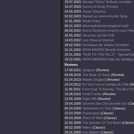
29.07.2003:
Michael "Nicko" BcBrain verhaftet
16.07.2003:
Dance of Death Preview
24.05.2003:
Neuer Song live
02.02.2003:
Basteln an einem Akustik Song
11.01.2003:
Studio Fotos
06.01.2003:
Albumaufnahmen beginnen bald
08.09.2002:
Bruce Dickinson erreicht neue Höh
30.05.2002:
Vorschau auf die DVD
14.03.2002:
Live Show im Internet
26.02.2002:
Rerelease der Maiden Scheiben
31.01.2002:
IRON MAIDEN Benefiz Konzerte
25.01.2002:
"RUN TO THE HILLS" - Special Edi
18.10.2001:
IRON MAIDENS Eddy als Spielfigur
Reviews
17.09.2021:
Senjutsu
(
Review
)
04.09.2015:
The Book Of Souls
(
Review
)
01.04.2013:
Maiden England
(
Review
)
24.03.2012:
En Vivo! Live in Santigo de Chile
(
R
11.06.2011:
From Fear To Eternity: The Best O
16.08.2010:
Final Frontier
(
Review
)
22.05.2009:
Flight 666
(
Review
)
19.04.2009:
Seventh Son Of A Seventh Son
(
Cl
05.04.2009:
Somewhere In Time
(
Classic
)
22.03.2009:
Powerslave
(
Classic
)
08.03.2009:
Piece Of Mind
(
Classic
)
22.02.2009:
The Number Of The Beast
(
Classic
08.02.2009:
Killers
(
Classic
)
25.01.2009:
Iron Maiden
(
Classic
)