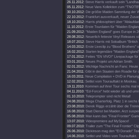
26.11.2012:
Steve Harris verkauft sein "Landhau
05.11.2012:
Neue Vans Kollektion zum "TNOTB"
30.10.2012:
Die größte Maiden Sammlung der W
22.10.2012:
Frankfurt ausverkauft, neuer Zusat
18.10.2012:
Harris philosophiert über "Ablaufda
11.10.2012:
Erste Tourdaten für "Maiden Englan
21.09.2012:
"Maiden England" goes Europe in 2
28.08.2012:
Neuerlich fetteste Vinyl Releases v
18.07.2012:
Steve Harris mit Soloalbum "British 
14.03.2012:
Erste Liveclip zu "Blood Brothers" o
16.02.2012:
Starten legendäre "Maiden England"
17.01.2012:
Fettes "EN VIVO!" Livepackage für
03.01.2012:
Neues Projekt um Adrian Smith.
02.01.2012:
Wichtige Nachricht an Fans: Heute
21.04.2011:
Gibt in den Staaten den Roadie für d
16.03.2011:
Neue Compilation + DVD in Planung
12.02.2011:
Setlist vom Tourauftakt in Moskau.
19.11.2010:
Kommen auf ihrer Tour sechs mal 
04.11.2010:
"Ed-Force" hebt wieder ab und umr
01.10.2010:
Teleprompter sind nicht Metal!
24.08.2010:
Mega Charterfolg. Platz 1 in sechs
23.08.2010:
Derek Riggs erzählt über die Trenn
16.08.2010:
Statt Dienst bei Maiden. Arzt suspen
05.08.2010:
Man kann das "Final Frontier" Gam
13.07.2010:
Videopremiere auf MySpace!
09.07.2010:
Trailer zum "The Final Frontier" Clip
26.06.2010:
Dickinson mag den "El Dorado" Tea
14.06.2010:
Setlist und Video vom Tourauftakt.