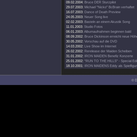
09.02.2004:
Bruce DER Sturzpilot
29.07.2003:
Michael "Nicko" BcBrain verhaftet
16.07.2003:
Dance of Death Preview
24.05.2003:
Neuer Song live
02.02.2003:
Basteln an einem Akustik Song
11.01.2003:
Studio Fotos
06.01.2003:
Albumaufnahmen beginnen bald
08.09.2002:
Bruce Dickinson erreicht neue Höh
30.05.2002:
Vorschau auf die DVD
14.03.2002:
Live Show im Internet
26.02.2002:
Rerelease der Maiden Scheiben
31.01.2002:
IRON MAIDEN Benefiz Konzerte
25.01.2002:
"RUN TO THE HILLS" - Special Edi
18.10.2001:
IRON MAIDENS Eddy als Spielfigur
© D