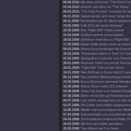
08.06.2010:
Alle Infos und erster "The Final Fro
01.04.2010:
Artwork und Infos zur "The Sniper" 
05.03.2010:
"The Final Frontier" erscheint im 
05.01.2010:
Haben bereits acht neue Songs fert
09.11.2009:
Die Arbeiten am 15. Album beginnen
23.05.2009:
Fällt 2013 der letzte Vorhang?
20.05.2009:
Das "Flight 666" Online Game!
22.04.2009:
Gottheit werkelt schon wieder!
18.03.2009:
Dickinson Interview zu "Flight 666".
17.03.2009:
Adrian Smith denkt schon an weiter
09.03.2009:
Wüste Ausschreitungen bei Konzert
26.02.2009:
"Somewhere Back In Time" im Cine
02.02.2009:
SpongeBob Coverarts vom Feinste
28.01.2009:
Rockstar-Hotel von und für Rockst
20.01.2009:
"Flight 666" Doku in den Kinos!
16.01.2009:
Niko McBrain in Drum-Hall Of Fame
06.12.2008:
Das perfekte Weihnachtsgeschenk
23.09.2008:
Bruce Dickinson interviewt Metallic
15.09.2008:
Master Bruce rettet 221 Urlauber!
03.09.2008:
Jeder Fan kann zum Maiden-Desig
07.08.2008:
Briten verzichten auf Nominierung f
09.07.2008:
Lars Ulrich verneigt sich vor den G
01.07.2008:
Die Götter sind endlich angekomme
10.05.2008:
Wieder mal Liveschnipsel der Weltt
07.04.2008:
Dokumentation von prominenten M
04.04.2008:
Schon bald am Hollywood Walk Of
26.03.2008:
Die Kuh wird weiter gemolken..
25.03.2008:
Tour-Report auf Fox-News