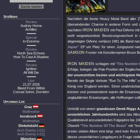
SiteNews
Nachdem die beste Heavy Metal Band aller Z
Review
überwindender Charme in anderer Form und a
Audrey Horne
Achilles
IRON MAIDEN
nachdem
mit Paul DiAnno mit
wohl wegweisendste Besetzungswechsel in de
Special
In Extremo
abgeneigter DiAnno verlässt 1981 die Band na
Japan"
EP um Platz für einen Jungspund name
Review
SAMSON
Fronter mit Künstlernamen Bruce Br
North Sea Echoes
How To Cast A Shadow
IRON MAIDEN
schlagen mit
"The Number O
Review
Ignition
Erfolge, belegen die Pole-Position der Englisch
All Will Die
der unumstritten besten und wichtigsten H
Live
Bereits der Single Vorbote
"Run To The Hills"
ze
21.07.2026
König von England werden. Einen unabnützbaren
Bleed From Within
Conrad Sohm, Dornbirn
können und postwendend waren die Erwartungs
unglaublichen Erwartungen, alle Hoffnungen sollte
Upcoming Live
Graz
Umhüllt von einem
grandiosen Derek Riggs A
Wolfmother
unsterblichen Jahrhunderthits
wird das Albu
Innsbruck
Qualitätslevel anzusiedelnden Folgejahre bis 
Wolfmother
Dinkelsbühl
Obwohl
"The Number Of The Beast"
mit
"In
Arch Enemy (+21)
ersten sieben Alben inne birgt, wird kein Rock
Arch Enemy (+21)
dieses unsterblichen Longplayers in Frage stel
München