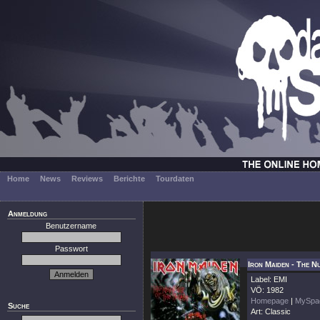
Home
News
Reviews
Berichte
Tourdaten
Anmeldung
Benutzername
Passwort
Iron Maiden - The 
Label: EMI
VÖ: 1982
Homepage
|
MySpa
Suche
Art: Classic