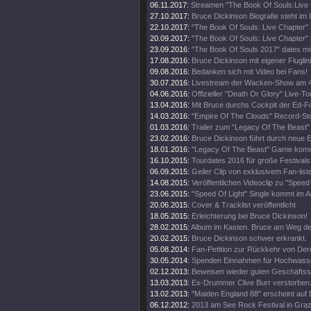
06.11.2017:
Streamen "The Book Of Souls:Live
27.10.2017:
Bruce Dickinson Biografie steht im
22.10.2017:
"The Book Of Souls: Live Chapter" 
20.09.2017:
"The Book Of Souls: Live Chapter" 
23.09.2016:
"The Book Of Souls 2017" dates mi
17.08.2016:
Bruce Dickinson mit eigener Fluglini
09.08.2016:
Bedanken sich mit Video bei Fans!
30.07.2016:
Livestream der Wacken-Show am 4
04.06.2016:
Offizieller "Death Or Glory" Live-Tou
13.04.2016:
Mit Bruce durchs Cockpit der Ed-
14.03.2016:
"Empire Of The Clouds" Record-St
01.03.2016:
Trailer zum "Legacy Of The Beast"
23.02.2016:
Bruce Dickinson führt durch neue
18.01.2016:
"Legacy Of The Beast" Game kom
16.10.2015:
Tourdates 2016 für große Festivals
06.09.2015:
Geiler Clip von exklusivem Fan-list
14.08.2015:
Veröffentlichen Videoclip zu "Speed 
23.06.2015:
"Speed Of Light" Single kommt im A
20.06.2015:
Cover & Tracklist veröffentlicht
18.05.2015:
Erleichterung bei Bruce Dickinson!
28.02.2015:
Album im Kasten. Bruce am Weg d
20.02.2015:
Bruce Dickinson schwer erkrankt.
05.08.2014:
Fan-Petition zur Rückkehr von Der
30.05.2014:
Spenden Einnahmen für Hochwass
02.12.2013:
Beweisen wieder guten Geschäftss
13.03.2013:
Ex-Drummer Clive Burr verstorben
13.02.2013:
"Maiden England 88" erscheint auf 
06.12.2012:
2013 am See Rock Festival in Gra