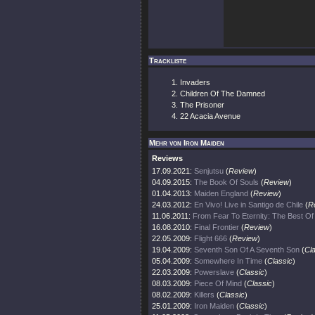
Trackliste
Invaders
Children Of The Damned
The Prisoner
22 Acacia Avenue
Mehr von Iron Maiden
Reviews
17.09.2021:
Senjutsu
(
Review
)
04.09.2015:
The Book Of Souls
(
Review
)
01.04.2013:
Maiden England
(
Review
)
24.03.2012:
En Vivo! Live in Santigo de Chile
(
R
11.06.2011:
From Fear To Eternity: The Best O
16.08.2010:
Final Frontier
(
Review
)
22.05.2009:
Flight 666
(
Review
)
19.04.2009:
Seventh Son Of A Seventh Son
(
Cl
05.04.2009:
Somewhere In Time
(
Classic
)
22.03.2009:
Powerslave
(
Classic
)
08.03.2009:
Piece Of Mind
(
Classic
)
08.02.2009:
Killers
(
Classic
)
25.01.2009:
Iron Maiden
(
Classic
)