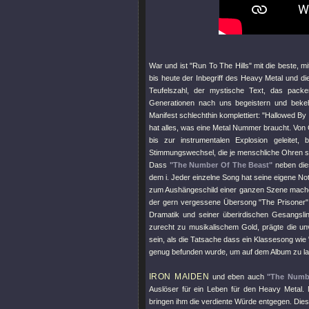
War und ist
"Run To The Hills"
mit die beste, mi
bis heute der Inbegriff des Heavy Metal und di
Teufelszahl, der mystische Text, das pack
Generationen nach uns begeistern und bek
Manifest schlechthin komplettiert:
"Hallowed By
hat alles, was eine Metal Nummer braucht. Von
bis zur instrumentalen Explosion geleitet,
Stimmungswechsel, die je menschliche Ohren st
Dass
"The Number Of The Beast"
neben dies
dem i. Jeder einzelne Song hat seine eigene Not
zum Aushängeschild einer ganzen Szene machen
der gern vergessene Übersong
"The Prisoner"
Dramatik und seiner überirdischen Gesangsl
zurecht zu musikalischem Gold, prägte die un
sein, als die Tatsache dass ein Klassesong wie
genug befunden wurde, um auf dem Album zu la
IRON MAIDEN
und eben auch
"The Numb
Auslöser für ein Leben für den Heavy Metal. 
bringen ihm die verdiente Würde entgegen. Dies