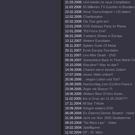
21.03.2008:
Und wieder ne neue Compilation.
11.03.2008:
65 Millionen TV-Zuseher in Brasilien
23.02.2008:
Neue Tourschnipsel + US-dates!
12.02.2008:
Chartbreaker
02.02.2008:
Die Tour geht los!
13.01.2008:
DVD Release Party im Planet
12.01.2008:
"Ed Force One"
06.01.2008:
2 weitere Shows in Europa
13.12.2007:
Weitere Eurodaten
28.11.2007:
Spielen Gods Of Metal
20.11.2007:
Erste Europa-Tourdaten
13.11.2007:
Live After Death - DVD
06.09.2007:
Somewhere Back In Time World To
15.10.2006:
Klassiker? Was ist das?
14.09.2006:
Charten wie in besten Zeiten!
17.07.2006:
neues Video online!!!
20.06.2006:
...wegen Leben und Tod?
25.08.2005:
Nachschlag zum Ozzfest Fiasko!
23.08.2005:
Ärger mit Sharon !?!
19.06.2005:
Weitere Best Of fürs Konto...
11.02.2005:
live in Graz am 31.05.2005???
17.11.2004:
All Star Tribute
19.09.2004:
bringen weitere DVD
06.08.2004:
Ex Gitarrist Dennis Stratton - Hand
21.06.2004:
nicht vor Nov. 2005 Studiotermin
08.03.2004:
"No More Lies" - Video
18.02.2004:
Spielfiguren
11.02.2004:
EP - 29. März