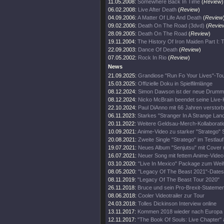
11.05.2008:
Somewhere Back In Time
(
Review
)
06.02.2008:
Live After Death
(
Review
)
04.09.2006:
A Matter Of Life And Death
(
Review
09.02.2006:
Death On The Road (3dvd)
(
Revie
28.09.2005:
Death On The Road
(
Review
)
19.11.2004:
The History Of Iron Maiden Part I:
22.09.2003:
Dance Of Death
(
Review
)
07.05.2002:
Rock In Rio
(
Review
)
News
21.09.2025:
Grandiose "Run Fo Your Lives"-To
15.03.2025:
Offizielle Doku in Spielfilmlänge
08.12.2024:
Simon Dawson ist der neue Drumm
08.12.2024:
Nicko McBrain beendet seine Live-
22.10.2024:
Paul DiAnno mit 66 Jahren verstor
06.11.2023:
Starkes "Stranger In A Strange Lan
20.11.2022:
Weitere Geldsau-Merch-Kollaborati
10.09.2021:
Anime-Video zu starker "Stratego" 
20.08.2021:
Zweite Single "Stratego" im Testlauf
19.07.2021:
Neues Album "Senjutsu" mit Cover 
16.07.2021:
Neuer Song mit fettem Anime-Video
03.10.2020:
"Live In Mexico" Package zum Wei
08.05.2020:
"Legacy Of The Beast 2021"-Dates
08.11.2019:
"Legacy Of The Beast Tour 2020"
26.11.2018:
Bruce und sein Pro-Brexit-Statemen
08.06.2018:
Cooler Videotrailer zur Tour
24.03.2018:
Tolles Dickinson Interview online
13.11.2017:
Kommen 2018 wieder nach Europa
12.11.2017:
"The Book Of Souls: Live Chapter" 