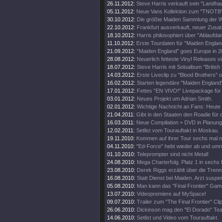
26.11.2012:
Steve Harris verkauft sein "Landhau
05.11.2012:
Neue Vans Kollektion zum "TNOTB"
30.10.2012:
Die größte Maiden Sammlung der W
22.10.2012:
Frankfurt ausverkauft, neuer Zusat
18.10.2012:
Harris philosophiert über "Ablaufda
11.10.2012:
Erste Tourdaten für "Maiden Englan
21.09.2012:
"Maiden England" goes Europe in 2
28.08.2012:
Neuerlich fetteste Vinyl Releases v
18.07.2012:
Steve Harris mit Soloalbum "British 
14.03.2012:
Erste Liveclip zu "Blood Brothers" o
16.02.2012:
Starten legendäre "Maiden England"
17.01.2012:
Fettes "EN VIVO!" Livepackage für
03.01.2012:
Neues Projekt um Adrian Smith.
02.01.2012:
Wichtige Nachricht an Fans: Heute
21.04.2011:
Gibt in den Staaten den Roadie für d
16.03.2011:
Neue Compilation + DVD in Planung
12.02.2011:
Setlist vom Tourauftakt in Moskau.
19.11.2010:
Kommen auf ihrer Tour sechs mal 
04.11.2010:
"Ed-Force" hebt wieder ab und umr
01.10.2010:
Teleprompter sind nicht Metal!
24.08.2010:
Mega Charterfolg. Platz 1 in sechs
23.08.2010:
Derek Riggs erzählt über die Trenn
16.08.2010:
Statt Dienst bei Maiden. Arzt suspen
05.08.2010:
Man kann das "Final Frontier" Gam
13.07.2010:
Videopremiere auf MySpace!
09.07.2010:
Trailer zum "The Final Frontier" Clip
26.06.2010:
Dickinson mag den "El Dorado" Tea
14.06.2010:
Setlist und Video vom Tourauftakt.