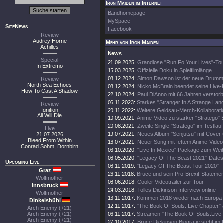
Iron Maiden im Internet
Bandhomepage
MySpace
SiteNews
Facebook
Review
Audrey Horne
Mehr von Iron Maiden
Achilles
News
Special
21.09.2025:
Grandiose "Run Fo Your Lives"-To
In Extremo
15.03.2025:
Offizielle Doku in Spielfilmlänge
08.12.2024:
Simon Dawson ist der neue Drumm
Review
North Sea Echoes
08.12.2024:
Nicko McBrain beendet seine Live-
How To Cast A Shadow
22.10.2024:
Paul DiAnno mit 66 Jahren verstor
06.11.2023:
Starkes "Stranger In A Strange Lan
Review
Ignition
20.11.2022:
Weitere Geldsau-Merch-Kollaborati
All Will Die
10.09.2021:
Anime-Video zu starker "Stratego" 
20.08.2021:
Zweite Single "Stratego" im Testlauf
Live
19.07.2021:
Neues Album "Senjutsu" mit Cover 
21.07.2026
Bleed From Within
16.07.2021:
Neuer Song mit fettem Anime-Video
Conrad Sohm, Dornbirn
03.10.2020:
"Live In Mexico" Package zum Wei
08.05.2020:
"Legacy Of The Beast 2021"-Dates
Upcoming Live
08.11.2019:
"Legacy Of The Beast Tour 2020"
Graz
26.11.2018:
Bruce und sein Pro-Brexit-Statemen
Wolfmother
08.06.2018:
Cooler Videotrailer zur Tour
Innsbruck
24.03.2018:
Tolles Dickinson Interview online
Wolfmother
13.11.2017:
Kommen 2018 wieder nach Europa
Dinkelsbühl
12.11.2017:
"The Book Of Souls: Live Chapter" 
Arch Enemy (+21)
Arch Enemy (+21)
06.11.2017:
Streamen "The Book Of Souls:Live
Arch Enemy (+21)
27.10.2017:
Bruce Dickinson Biografie steht im