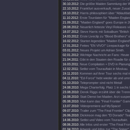
30.10.2012:
Die größte Maiden Sammlung der W
22.10.2012:
Frankfurt ausverkauft, neuer Zusat
18.10.2012:
Harris philosophiert über "Ablaufda
11.10.2012:
Erste Tourdaten für "Maiden Englan
21.09.2012:
"Maiden England" goes Europe in 2
28.08.2012:
Neuerlich fetteste Vinyl Releases v
18.07.2012:
Steve Harris mit Soloalbum "British 
14.03.2012:
Erste Liveclip zu "Blood Brothers" o
16.02.2012:
Starten legendäre "Maiden England"
17.01.2012:
Fettes "EN VIVO!" Livepackage für
03.01.2012:
Neues Projekt um Adrian Smith.
02.01.2012:
Wichtige Nachricht an Fans: Heute
21.04.2011:
Gibt in den Staaten den Roadie für d
16.03.2011:
Neue Compilation + DVD in Planung
12.02.2011:
Setlist vom Tourauftakt in Moskau.
19.11.2010:
Kommen auf ihrer Tour sechs mal 
04.11.2010:
"Ed-Force" hebt wieder ab und umr
01.10.2010:
Teleprompter sind nicht Metal!
24.08.2010:
Mega Charterfolg. Platz 1 in sechs
23.08.2010:
Derek Riggs erzählt über die Trenn
16.08.2010:
Statt Dienst bei Maiden. Arzt suspen
05.08.2010:
Man kann das "Final Frontier" Gam
13.07.2010:
Videopremiere auf MySpace!
09.07.2010:
Trailer zum "The Final Frontier" Clip
26.06.2010:
Dickinson mag den "El Dorado" Tea
14.06.2010:
Setlist und Video vom Tourauftakt.
08.06.2010:
Alle Infos und erster "The Final Fro
01.04.2010:
Artwork und Infos zur "The Sniper" 