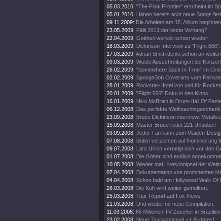
05.03.2010:
"The Final Frontier" erscheint im 
05.01.2010:
Haben bereits acht neue Songs fert
09.11.2009:
Die Arbeiten am 15. Album beginnen
23.05.2009:
Fällt 2013 der letzte Vorhang?
22.04.2009:
Gottheit werkelt schon wieder!
18.03.2009:
Dickinson Interview zu "Flight 666".
17.03.2009:
Adrian Smith denkt schon an weiter
09.03.2009:
Wüste Ausschreitungen bei Konzert
26.02.2009:
"Somewhere Back In Time" im Cine
02.02.2009:
SpongeBob Coverarts vom Feinste
28.01.2009:
Rockstar-Hotel von und für Rockst
20.01.2009:
"Flight 666" Doku in den Kinos!
16.01.2009:
Niko McBrain in Drum-Hall Of Fame
06.12.2008:
Das perfekte Weihnachtsgeschenk
23.09.2008:
Bruce Dickinson interviewt Metallic
15.09.2008:
Master Bruce rettet 221 Urlauber!
03.09.2008:
Jeder Fan kann zum Maiden-Desig
07.08.2008:
Briten verzichten auf Nominierung f
09.07.2008:
Lars Ulrich verneigt sich vor den G
01.07.2008:
Die Götter sind endlich angekomme
10.05.2008:
Wieder mal Liveschnipsel der Weltt
07.04.2008:
Dokumentation von prominenten M
04.04.2008:
Schon bald am Hollywood Walk Of
26.03.2008:
Die Kuh wird weiter gemolken..
25.03.2008:
Tour-Report auf Fox-News
21.03.2008:
Und wieder ne neue Compilation.
11.03.2008:
65 Millionen TV-Zuseher in Brasilien
23.02.2008:
Neue Tourschnipsel + US-dates!