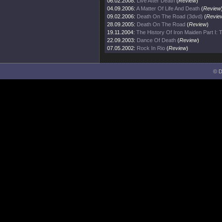
06.02.2008:
Live After Death
(
Review
)
04.09.2006:
A Matter Of Life And Death
(
Review
09.02.2006:
Death On The Road (3dvd)
(
Revie
28.09.2005:
Death On The Road
(
Review
)
19.11.2004:
The History Of Iron Maiden Part I:
22.09.2003:
Dance Of Death
(
Review
)
07.05.2002:
Rock In Rio
(
Review
)
© D