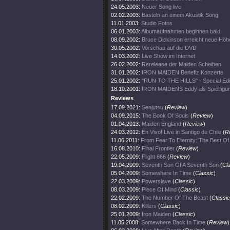
24.05.2003:
Neuer Song live
02.02.2003:
Basteln an einem Akustik Song
11.01.2003:
Studio Fotos
06.01.2003:
Albumaufnahmen beginnen bald
08.09.2002:
Bruce Dickinson erreicht neue Höh
30.05.2002:
Vorschau auf die DVD
14.03.2002:
Live Show im Internet
26.02.2002:
Rerelease der Maiden Scheiben
31.01.2002:
IRON MAIDEN Benefiz Konzerte
25.01.2002:
"RUN TO THE HILLS" - Special Edi
18.10.2001:
IRON MAIDENS Eddy als Spielfigur
Reviews
17.09.2021:
Senjutsu
(
Review
)
04.09.2015:
The Book Of Souls
(
Review
)
01.04.2013:
Maiden England
(
Review
)
24.03.2012:
En Vivo! Live in Santigo de Chile
(
R
11.06.2011:
From Fear To Eternity: The Best O
16.08.2010:
Final Frontier
(
Review
)
22.05.2009:
Flight 666
(
Review
)
19.04.2009:
Seventh Son Of A Seventh Son
(
Cl
05.04.2009:
Somewhere In Time
(
Classic
)
22.03.2009:
Powerslave
(
Classic
)
08.03.2009:
Piece Of Mind
(
Classic
)
22.02.2009:
The Number Of The Beast
(
Classic
08.02.2009:
Killers
(
Classic
)
25.01.2009:
Iron Maiden
(
Classic
)
11.05.2008:
Somewhere Back In Time
(
Review
)