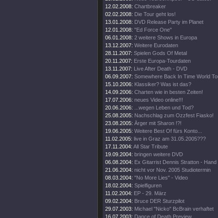
12.02.2008:
Chartbreaker
02.02.2008:
Die Tour geht los!
13.01.2008:
DVD Release Party im Planet
12.01.2008:
"Ed Force One"
06.01.2008:
2 weitere Shows in Europa
13.12.2007:
Weitere Eurodaten
28.11.2007:
Spielen Gods Of Metal
20.11.2007:
Erste Europa-Tourdaten
13.11.2007:
Live After Death - DVD
06.09.2007:
Somewhere Back In Time World To
15.10.2006:
Klassiker? Was ist das?
14.09.2006:
Charten wie in besten Zeiten!
17.07.2006:
neues Video online!!!
20.06.2006:
...wegen Leben und Tod?
25.08.2005:
Nachschlag zum Ozzfest Fiasko!
23.08.2005:
Ärger mit Sharon !?!
19.06.2005:
Weitere Best Of fürs Konto...
11.02.2005:
live in Graz am 31.05.2005???
17.11.2004:
All Star Tribute
19.09.2004:
bringen weitere DVD
06.08.2004:
Ex Gitarrist Dennis Stratton - Hand
21.06.2004:
nicht vor Nov. 2005 Studiotermin
08.03.2004:
"No More Lies" - Video
18.02.2004:
Spielfiguren
11.02.2004:
EP - 29. März
09.02.2004:
Bruce DER Sturzpilot
29.07.2003:
Michael "Nicko" BcBrain verhaftet
16.07.2003:
Dance of Death Preview