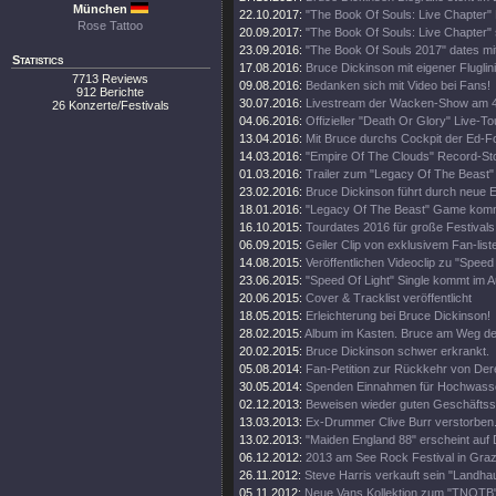
München
22.10.2017:
"The Book Of Souls: Live Chapter" 
Rose Tattoo
20.09.2017:
"The Book Of Souls: Live Chapter" 
23.09.2016:
"The Book Of Souls 2017" dates mi
Statistics
17.08.2016:
Bruce Dickinson mit eigener Fluglini
7713 Reviews
09.08.2016:
Bedanken sich mit Video bei Fans!
912 Berichte
30.07.2016:
Livestream der Wacken-Show am 4
26 Konzerte/Festivals
04.06.2016:
Offizieller "Death Or Glory" Live-Tou
13.04.2016:
Mit Bruce durchs Cockpit der Ed-
14.03.2016:
"Empire Of The Clouds" Record-St
01.03.2016:
Trailer zum "Legacy Of The Beast"
23.02.2016:
Bruce Dickinson führt durch neue
18.01.2016:
"Legacy Of The Beast" Game kom
16.10.2015:
Tourdates 2016 für große Festivals
06.09.2015:
Geiler Clip von exklusivem Fan-list
14.08.2015:
Veröffentlichen Videoclip zu "Speed 
23.06.2015:
"Speed Of Light" Single kommt im A
20.06.2015:
Cover & Tracklist veröffentlicht
18.05.2015:
Erleichterung bei Bruce Dickinson!
28.02.2015:
Album im Kasten. Bruce am Weg d
20.02.2015:
Bruce Dickinson schwer erkrankt.
05.08.2014:
Fan-Petition zur Rückkehr von Der
30.05.2014:
Spenden Einnahmen für Hochwass
02.12.2013:
Beweisen wieder guten Geschäftss
13.03.2013:
Ex-Drummer Clive Burr verstorben
13.02.2013:
"Maiden England 88" erscheint auf 
06.12.2012:
2013 am See Rock Festival in Gra
26.11.2012:
Steve Harris verkauft sein "Landhau
05.11.2012:
Neue Vans Kollektion zum "TNOTB"