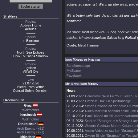
schwer zu sagen ist. Wenn du älter wirst, wird e
Wir arbeiten sehr hart daran, das ist uns wic
SiteNews
schwerer.
Review
Audrey Horne
Achilles
Ich spiele nicht mehr viel Fußball, aber viel Ten
Special
seitdem ich eine komplette Saison lang Fußball 
In Extremo
Quelle
: Metal Hammer
Review
North Sea Echoes
How To Cast A Shadow
Iron Maiden im Internet
Review
Bandhomepage
Ignition
MySpace
All Will Die
Facebook
Live
21.07.2026
Mehr von Iron Maiden
Bleed From Within
Conrad Sohm, Dornbirn
News
21.09.2025:
Grandiose "Run Fo Your Lives"-To
Upcoming Live
15.03.2025:
Offizielle Doku in Spielfilmlänge
Graz
08.12.2024:
Simon Dawson ist der neue Drumm
Wolfmother
08.12.2024:
Nicko McBrain beendet seine Live-
Innsbruck
22.10.2024:
Paul DiAnno mit 66 Jahren verstor
Wolfmother
06.11.2023:
Starkes "Stranger In A Strange Lan
Dinkelsbühl
20.11.2022:
Weitere Geldsau-Merch-Kollaborati
Arch Enemy (+21)
10.09.2021:
Anime-Video zu starker "Stratego" 
Arch Enemy (+21)
20.08.2021:
Zweite Single "Stratego" im Testlauf
München