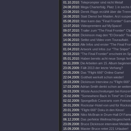
01.10.2010:
Teleprompter sind nicht Metal!
24.08.2010:
Mega Charterfolg. Platz 1 in sechs
23.08.2010:
Derek Riggs erzählt über die Trenn
16.08.2010:
Statt Dienst bei Maiden. Arzt suspen
05.08.2010:
Man kann das "Final Frontier" Gam
13.07.2010:
Videopremiere auf MySpace!
09.07.2010:
Trailer zum "The Final Frontier" Clip
26.06.2010:
Dickinson mag den "El Dorado" Tea
14.06.2010:
Setlist und Video vom Tourauftakt.
08.06.2010:
Alle Infos und erster "The Final Fro
01.04.2010:
Artwork und Infos zur "The Sniper" 
05.03.2010:
"The Final Frontier" erscheint im 
05.01.2010:
Haben bereits acht neue Songs fert
09.11.2009:
Die Arbeiten am 15. Album beginnen
23.05.2009:
Fällt 2013 der letzte Vorhang?
20.05.2009:
Das "Flight 666" Online Game!
22.04.2009:
Gottheit werkelt schon wieder!
18.03.2009:
Dickinson Interview zu "Flight 666".
17.03.2009:
Adrian Smith denkt schon an weiter
09.03.2009:
Wüste Ausschreitungen bei Konzert
26.02.2009:
"Somewhere Back In Time" im Cine
02.02.2009:
SpongeBob Coverarts vom Feinste
28.01.2009:
Rockstar-Hotel von und für Rockst
20.01.2009:
"Flight 666" Doku in den Kinos!
16.01.2009:
Niko McBrain in Drum-Hall Of Fame
06.12.2008:
Das perfekte Weihnachtsgeschenk
23.09.2008:
Bruce Dickinson interviewt Metallic
15.09.2008:
Master Bruce rettet 221 Urlauber!