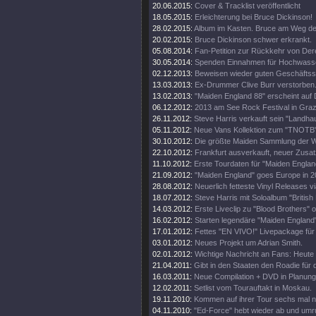
20.06.2015:
Cover & Tracklist veröffentlicht
18.05.2015:
Erleichterung bei Bruce Dickinson!
28.02.2015:
Album im Kasten. Bruce am Weg d
20.02.2015:
Bruce Dickinson schwer erkrankt.
05.08.2014:
Fan-Petition zur Rückkehr von Der
30.05.2014:
Spenden Einnahmen für Hochwass
02.12.2013:
Beweisen wieder guten Geschäftss
13.03.2013:
Ex-Drummer Clive Burr verstorben
13.02.2013:
"Maiden England 88" erscheint auf 
06.12.2012:
2013 am See Rock Festival in Gra
26.11.2012:
Steve Harris verkauft sein "Landhau
05.11.2012:
Neue Vans Kollektion zum "TNOTB"
30.10.2012:
Die größte Maiden Sammlung der W
22.10.2012:
Frankfurt ausverkauft, neuer Zusat
11.10.2012:
Erste Tourdaten für "Maiden Englan
21.09.2012:
"Maiden England" goes Europe in 2
28.08.2012:
Neuerlich fetteste Vinyl Releases v
18.07.2012:
Steve Harris mit Soloalbum "British 
14.03.2012:
Erste Liveclip zu "Blood Brothers" o
16.02.2012:
Starten legendäre "Maiden England"
17.01.2012:
Fettes "EN VIVO!" Livepackage für
03.01.2012:
Neues Projekt um Adrian Smith.
02.01.2012:
Wichtige Nachricht an Fans: Heute
21.04.2011:
Gibt in den Staaten den Roadie für d
16.03.2011:
Neue Compilation + DVD in Planung
12.02.2011:
Setlist vom Tourauftakt in Moskau.
19.11.2010:
Kommen auf ihrer Tour sechs mal 
04.11.2010:
"Ed-Force" hebt wieder ab und umr