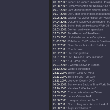
03.09.2008:
Jeder Fan kann zum Maiden-Desig
07.08.2008:
Briten verzichten auf Nominierung f
09.07.2008:
Lars Ulrich verneigt sich vor den G
01.07.2008:
Die Götter sind endlich angekomme
10.05.2008:
Wieder mal Liveschnipsel der Weltt
07.04.2008:
Dokumentation von prominenten M
04.04.2008:
Schon bald am Hollywood Walk Of
26.03.2008:
Die Kuh wird weiter gemolken..
25.03.2008:
Tour-Report auf Fox-News
21.03.2008:
Und wieder ne neue Compilation.
11.03.2008:
65 Millionen TV-Zuseher in Brasilien
23.02.2008:
Neue Tourschnipsel + US-dates!
12.02.2008:
Chartbreaker
02.02.2008:
Die Tour geht los!
13.01.2008:
DVD Release Party im Planet
12.01.2008:
"Ed Force One"
06.01.2008:
2 weitere Shows in Europa
13.12.2007:
Weitere Eurodaten
28.11.2007:
Spielen Gods Of Metal
20.11.2007:
Erste Europa-Tourdaten
13.11.2007:
Live After Death - DVD
06.09.2007:
Somewhere Back In Time World To
15.10.2006:
Klassiker? Was ist das?
14.09.2006:
Charten wie in besten Zeiten!
17.07.2006:
neues Video online!!!
20.06.2006:
...wegen Leben und Tod?
25.08.2005:
Nachschlag zum Ozzfest Fiasko!
23.08.2005:
Ärger mit Sharon !?!