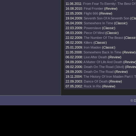
11.06.2011:
From Fear To Eternity: The Best O
16.08.2010:
Final Frontier
(
Review
)
22.05.2009:
Flight 666
(
Review
)
19.04.2009:
Seventh Son Of A Seventh Son
(
Cl
05.04.2009:
Somewhere In Time
(
Classic
)
22.03.2009:
Powerslave
(
Classic
)
08.03.2009:
Piece Of Mind
(
Classic
)
22.02.2009:
The Number Of The Beast
(
Classic
08.02.2009:
Killers
(
Classic
)
25.01.2009:
Iron Maiden
(
Classic
)
11.05.2008:
Somewhere Back In Time
(
Review
)
06.02.2008:
Live After Death
(
Review
)
04.09.2006:
A Matter Of Life And Death
(
Review
09.02.2006:
Death On The Road (3dvd)
(
Revie
28.09.2005:
Death On The Road
(
Review
)
19.11.2004:
The History Of Iron Maiden Part I:
22.09.2003:
Dance Of Death
(
Review
)
07.05.2002:
Rock In Rio
(
Review
)
© D