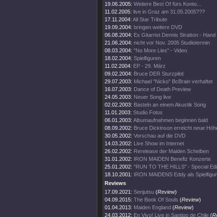
19.06.2005:
Weitere Best Of fürs Konto...
11.02.2005:
live in Graz am 31.05.2005???
17.11.2004:
All Star Tribute
19.09.2004:
bringen weitere DVD
06.08.2004:
Ex Gitarrist Dennis Stratton - Hand
21.06.2004:
nicht vor Nov. 2005 Studiotermin
08.03.2004:
"No More Lies" - Video
18.02.2004:
Spielfiguren
11.02.2004:
EP - 29. März
09.02.2004:
Bruce DER Sturzpilot
29.07.2003:
Michael "Nicko" BcBrain verhaftet
16.07.2003:
Dance of Death Preview
24.05.2003:
Neuer Song live
02.02.2003:
Basteln an einem Akustik Song
11.01.2003:
Studio Fotos
06.01.2003:
Albumaufnahmen beginnen bald
08.09.2002:
Bruce Dickinson erreicht neue Höh
30.05.2002:
Vorschau auf die DVD
14.03.2002:
Live Show im Internet
26.02.2002:
Rerelease der Maiden Scheiben
31.01.2002:
IRON MAIDEN Benefiz Konzerte
25.01.2002:
"RUN TO THE HILLS" - Special Edi
18.10.2001:
IRON MAIDENS Eddy als Spielfigur
Reviews
17.09.2021:
Senjutsu
(
Review
)
04.09.2015:
The Book Of Souls
(
Review
)
01.04.2013:
Maiden England
(
Review
)
24.03.2012:
En Vivo! Live in Santigo de Chile
(
R