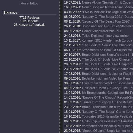
19.07.2021:
Neues Album "Senjutsu" mit Cover 
Rose Tattoo
16.07.2021:
Neuer Song mit fettem Anime-Video
03.10.2020:
"Live In Mexico" Package zum Wei
Statistics
08.05.2020:
"Legacy Of The Beast 2021"-Dates
7713 Reviews
912 Berichte
08.11.2019:
"Legacy Of The Beast Tour 2020"
26 Konzerte/Festivals
26.11.2018:
Bruce und sein Pro-Brexit-Statemen
08.06.2018:
Cooler Videotrailer zur Tour
24.03.2018:
Tolles Dickinson Interview online
13.11.2017:
Kommen 2018 wieder nach Europa
12.11.2017:
"The Book Of Souls: Live Chapter" 
06.11.2017:
Streamen "The Book Of Souls:Live
27.10.2017:
Bruce Dickinson Biografie steht im
22.10.2017:
"The Book Of Souls: Live Chapter" 
20.09.2017:
"The Book Of Souls: Live Chapter" 
23.09.2016:
"The Book Of Souls 2017" dates mi
17.08.2016:
Bruce Dickinson mit eigener Fluglini
09.08.2016:
Bedanken sich mit Video bei Fans!
30.07.2016:
Livestream der Wacken-Show am 4
04.06.2016:
Offizieller "Death Or Glory" Live-Tou
13.04.2016:
Mit Bruce durchs Cockpit der Ed-
14.03.2016:
"Empire Of The Clouds" Record-St
01.03.2016:
Trailer zum "Legacy Of The Beast"
23.02.2016:
Bruce Dickinson führt durch neue
18.01.2016:
"Legacy Of The Beast" Game kom
16.10.2015:
Tourdates 2016 für große Festivals
06.09.2015:
Geiler Clip von exklusivem Fan-list
14.08.2015:
Veröffentlichen Videoclip zu "Speed 
23.06.2015:
"Speed Of Light" Single kommt im A