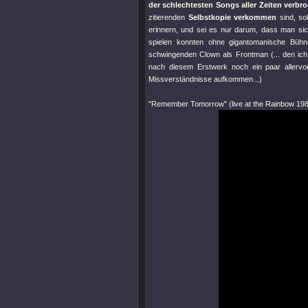
der schlechtesten Songs aller Zeiten verbr
zitierenden
Selbstkopie verkommen
sind, so
erinnern, und sei es nur darum, dass man sic
spielen konnten ohne gigantomanische Bühn
schwingenden Clown als Frontman (... den ic
nach diesem Erstwerk noch ein paar allervor
Missverständnisse aufkommen...)
"Remember Tomorrow"
(live at the Rainbow 19