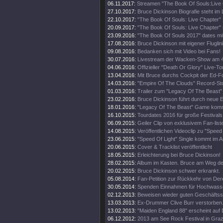
06.11.2017:
Streamen "The Book Of Souls:Live
27.10.2017:
Bruce Dickinson Biografie steht im
22.10.2017:
"The Book Of Souls: Live Chapter" 
20.09.2017:
"The Book Of Souls: Live Chapter" 
23.09.2016:
"The Book Of Souls 2017" dates mi
17.08.2016:
Bruce Dickinson mit eigener Fluglini
09.08.2016:
Bedanken sich mit Video bei Fans!
30.07.2016:
Livestream der Wacken-Show am 4
04.06.2016:
Offizieller "Death Or Glory" Live-Tou
13.04.2016:
Mit Bruce durchs Cockpit der Ed-
14.03.2016:
"Empire Of The Clouds" Record-St
01.03.2016:
Trailer zum "Legacy Of The Beast"
23.02.2016:
Bruce Dickinson führt durch neue
18.01.2016:
"Legacy Of The Beast" Game kom
16.10.2015:
Tourdates 2016 für große Festivals
06.09.2015:
Geiler Clip von exklusivem Fan-list
14.08.2015:
Veröffentlichen Videoclip zu "Speed 
23.06.2015:
"Speed Of Light" Single kommt im A
20.06.2015:
Cover & Tracklist veröffentlicht
18.05.2015:
Erleichterung bei Bruce Dickinson!
28.02.2015:
Album im Kasten. Bruce am Weg d
20.02.2015:
Bruce Dickinson schwer erkrankt.
05.08.2014:
Fan-Petition zur Rückkehr von Der
30.05.2014:
Spenden Einnahmen für Hochwass
02.12.2013:
Beweisen wieder guten Geschäftss
13.03.2013:
Ex-Drummer Clive Burr verstorben
13.02.2013:
"Maiden England 88" erscheint auf 
06.12.2012:
2013 am See Rock Festival in Gra