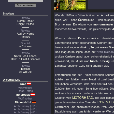
SiteNews
Was da 1980 aus Britannia über den Ärmelkana
Review
rulen, war – ohne Übertreibung – wohl tatsäch
Death Dealer
Reign Of Steel
Brot nennen. Ein Album von
monumentaler 
modernen Schwermetalls, und gleichzeitig der
A
Review
Audrey Horne
Achilles
Wenn ich dieses Debut zu meinen absoluten
Lehrmeinung unter sogenannten Kennern der M
Special
In Extremo
heraus und sage es direkt:
„So gut waren Ste
Das mag daran liegen, dass auf
"Iron Maiden
Review
North Sea Echoes
großen Karriere stand, aber schon eindeutig ih
How To Cast A Shadow
verwässert, die Musik war
frisch, dreckig 
Review
Langhaarrabauken 1980 nicht alltäglich war.
Ignition
All Will Die
Entsprungen aus der – vom britischen Sound
spielten Iron Maiden rauen Metal mit zwei Lea
Upcoming Live
Graz
abzuheben versuchte. Was man aber mit den P
Wolfmother
Zuhörer hier mit jedem Song überwältigte. D
Rose Tattoo
weitaus eher in einer Tradition mit klassisc
Innsbruck
MOTÖRHEAD
Chaoten von
, die sich dama
Wolfmother
IRON MAI
Dinkelsbühl
gemocht wurden – eine Ehre, die
Arch Enemy (+21)
Gitarrensoli, die charakteristischen Twin-Git
Arch Enemy (+21)
Bezeichnung auch tatsächlich verdiente. Wie 
Arch Enemy (+21)