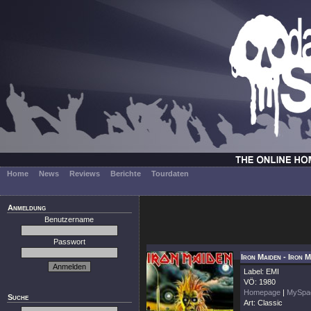
Home
News
Reviews
Berichte
Tourdaten
Anmeldung
Benutzername
Passwort
Iron Maiden - Iron 
Label: EMI
VÖ: 1980
Homepage
|
MySpa
Suche
Art: Classic