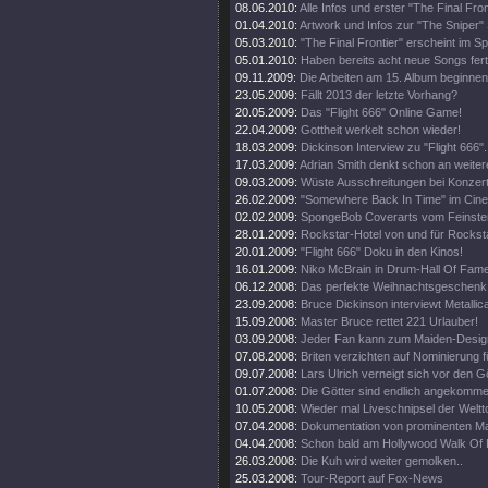
08.06.2010:
Alle Infos und erster "The Final Fro
01.04.2010:
Artwork und Infos zur "The Sniper" 
05.03.2010:
"The Final Frontier" erscheint im 
05.01.2010:
Haben bereits acht neue Songs fert
09.11.2009:
Die Arbeiten am 15. Album beginnen
23.05.2009:
Fällt 2013 der letzte Vorhang?
20.05.2009:
Das "Flight 666" Online Game!
22.04.2009:
Gottheit werkelt schon wieder!
18.03.2009:
Dickinson Interview zu "Flight 666".
17.03.2009:
Adrian Smith denkt schon an weiter
09.03.2009:
Wüste Ausschreitungen bei Konzert
26.02.2009:
"Somewhere Back In Time" im Cine
02.02.2009:
SpongeBob Coverarts vom Feinste
28.01.2009:
Rockstar-Hotel von und für Rockst
20.01.2009:
"Flight 666" Doku in den Kinos!
16.01.2009:
Niko McBrain in Drum-Hall Of Fame
06.12.2008:
Das perfekte Weihnachtsgeschenk
23.09.2008:
Bruce Dickinson interviewt Metallic
15.09.2008:
Master Bruce rettet 221 Urlauber!
03.09.2008:
Jeder Fan kann zum Maiden-Desig
07.08.2008:
Briten verzichten auf Nominierung f
09.07.2008:
Lars Ulrich verneigt sich vor den G
01.07.2008:
Die Götter sind endlich angekomme
10.05.2008:
Wieder mal Liveschnipsel der Weltt
07.04.2008:
Dokumentation von prominenten M
04.04.2008:
Schon bald am Hollywood Walk Of
26.03.2008:
Die Kuh wird weiter gemolken..
25.03.2008:
Tour-Report auf Fox-News