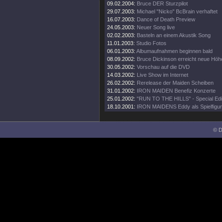
09.02.2004:
Bruce DER Sturzpilot
29.07.2003:
Michael "Nicko" BcBrain verhaftet
16.07.2003:
Dance of Death Preview
24.05.2003:
Neuer Song live
02.02.2003:
Basteln an einem Akustik Song
11.01.2003:
Studio Fotos
06.01.2003:
Albumaufnahmen beginnen bald
08.09.2002:
Bruce Dickinson erreicht neue Höh
30.05.2002:
Vorschau auf die DVD
14.03.2002:
Live Show im Internet
26.02.2002:
Rerelease der Maiden Scheiben
31.01.2002:
IRON MAIDEN Benefiz Konzerte
25.01.2002:
"RUN TO THE HILLS" - Special Edi
18.10.2001:
IRON MAIDENS Eddy als Spielfigur
© D