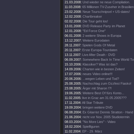
21.03.2008:
Und wieder ne neue Compilation.
11.03.2008:
65 Millionen TV-Zuseher in Brasilien
23.02.2008:
Neue Tourschnipsel + US-dates!
12.02.2008:
Chartbreaker
02.02.2008:
Die Tour geht los!
13.01.2008:
DVD Release Party im Planet
12.01.2008:
"Ed Force One"
06.01.2008:
2 weitere Shows in Europa
13.12.2007:
Weitere Eurodaten
28.11.2007:
Spielen Gods Of Metal
20.11.2007:
Erste Europa-Tourdaten
13.11.2007:
Live After Death - DVD
06.09.2007:
Somewhere Back In Time World To
15.10.2006:
Klassiker? Was ist das?
14.09.2006:
Charten wie in besten Zeiten!
17.07.2006:
neues Video online!!!
20.06.2006:
...wegen Leben und Tod?
25.08.2005:
Nachschlag zum Ozzfest Fiasko!
23.08.2005:
Ärger mit Sharon !?!
19.06.2005:
Weitere Best Of fürs Konto...
11.02.2005:
live in Graz am 31.05.2005???
17.11.2004:
All Star Tribute
19.09.2004:
bringen weitere DVD
06.08.2004:
Ex Gitarrist Dennis Stratton - Hand
21.06.2004:
nicht vor Nov. 2005 Studiotermin
08.03.2004:
"No More Lies" - Video
18.02.2004:
Spielfiguren
11.02.2004:
EP - 29. März