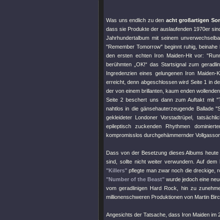
Was uns endlich zu den
acht großartigen So
dass sie Produkte der auslaufenden 1970er sind
Jahrhundertalbum mit seinem unverwechselbaren 
"Remember Tomorrow"
beginnt ruhig, beinahe 
den ersten echten Iron Maiden-Hit vor:
"Runn
berühmten „OK!“ das Startsignal zum geradli
Ingredenzien eines gelungenen Iron Maiden-Ko
erreicht, denn abgeschlossen wird Seite 1 in 
der von einem brillanten, kaum enden wollenden 
Seite 2 beschert uns dann zum Auftakt mit
"
nahtlos in die gänsehauterzeugende Ballade
"
gekleideter Londoner Vorstadtrüpel, tatsäch
epileptisch zuckenden Rhythmen dominier
kompromisslos durchgehämmernder Vollgasson
Dass von der Besetzung dieses Albums heute 
sind, sollte nicht weiter verwundern. Auf de
"Killers"
pflegte man zwar noch die dreckige, r
"Number of the Beast"
wurde jedoch eine neu
vom geradlinigen Hard Rock, hin zu zunehme
millionenschweren Produktionen von Martin Birc
Angesichts der Tatsache, dass Iron Maiden im 