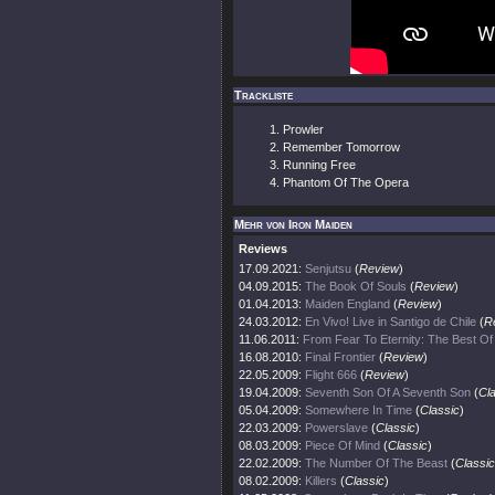
Trackliste
Prowler
Remember Tomorrow
Running Free
Phantom Of The Opera
Mehr von Iron Maiden
Reviews
17.09.2021:
Senjutsu
(
Review
)
04.09.2015:
The Book Of Souls
(
Review
)
01.04.2013:
Maiden England
(
Review
)
24.03.2012:
En Vivo! Live in Santigo de Chile
(
R
11.06.2011:
From Fear To Eternity: The Best O
16.08.2010:
Final Frontier
(
Review
)
22.05.2009:
Flight 666
(
Review
)
19.04.2009:
Seventh Son Of A Seventh Son
(
Cl
05.04.2009:
Somewhere In Time
(
Classic
)
22.03.2009:
Powerslave
(
Classic
)
08.03.2009:
Piece Of Mind
(
Classic
)
22.02.2009:
The Number Of The Beast
(
Classic
08.02.2009:
Killers
(
Classic
)