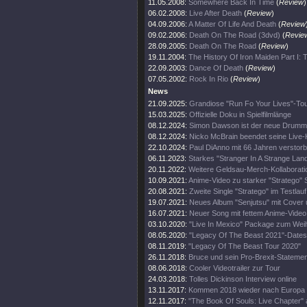
11.05.2008:
Somewhere Back In Time
(
Review
)
06.02.2008:
Live After Death
(
Review
)
04.09.2006:
A Matter Of Life And Death
(
Review
09.02.2006:
Death On The Road (3dvd)
(
Revie
28.09.2005:
Death On The Road
(
Review
)
19.11.2004:
The History Of Iron Maiden Part I:
22.09.2003:
Dance Of Death
(
Review
)
07.05.2002:
Rock In Rio
(
Review
)
News
21.09.2025:
Grandiose "Run Fo Your Lives"-To
15.03.2025:
Offizielle Doku in Spielfilmlänge
08.12.2024:
Simon Dawson ist der neue Drumm
08.12.2024:
Nicko McBrain beendet seine Live-
22.10.2024:
Paul DiAnno mit 66 Jahren verstor
06.11.2023:
Starkes "Stranger In A Strange Lan
20.11.2022:
Weitere Geldsau-Merch-Kollaborati
10.09.2021:
Anime-Video zu starker "Stratego" 
20.08.2021:
Zweite Single "Stratego" im Testlauf
19.07.2021:
Neues Album "Senjutsu" mit Cover 
16.07.2021:
Neuer Song mit fettem Anime-Video
03.10.2020:
"Live In Mexico" Package zum Wei
08.05.2020:
"Legacy Of The Beast 2021"-Dates
08.11.2019:
"Legacy Of The Beast Tour 2020"
26.11.2018:
Bruce und sein Pro-Brexit-Statemen
08.06.2018:
Cooler Videotrailer zur Tour
24.03.2018:
Tolles Dickinson Interview online
13.11.2017:
Kommen 2018 wieder nach Europa
12.11.2017:
"The Book Of Souls: Live Chapter" 