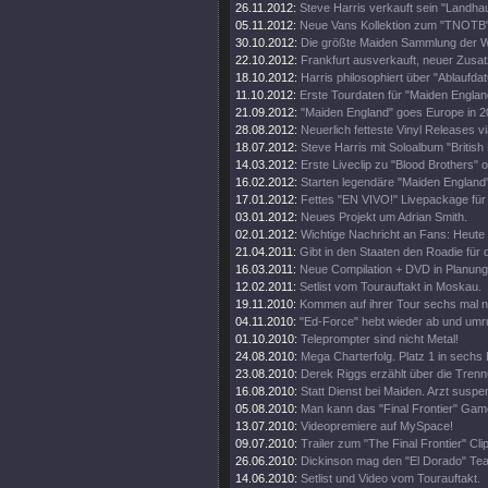
26.11.2012:
Steve Harris verkauft sein "Landhau
05.11.2012:
Neue Vans Kollektion zum "TNOTB"
30.10.2012:
Die größte Maiden Sammlung der W
22.10.2012:
Frankfurt ausverkauft, neuer Zusat
18.10.2012:
Harris philosophiert über "Ablaufda
11.10.2012:
Erste Tourdaten für "Maiden Englan
21.09.2012:
"Maiden England" goes Europe in 2
28.08.2012:
Neuerlich fetteste Vinyl Releases v
18.07.2012:
Steve Harris mit Soloalbum "British 
14.03.2012:
Erste Liveclip zu "Blood Brothers" o
16.02.2012:
Starten legendäre "Maiden England"
17.01.2012:
Fettes "EN VIVO!" Livepackage für
03.01.2012:
Neues Projekt um Adrian Smith.
02.01.2012:
Wichtige Nachricht an Fans: Heute
21.04.2011:
Gibt in den Staaten den Roadie für d
16.03.2011:
Neue Compilation + DVD in Planung
12.02.2011:
Setlist vom Tourauftakt in Moskau.
19.11.2010:
Kommen auf ihrer Tour sechs mal 
04.11.2010:
"Ed-Force" hebt wieder ab und umr
01.10.2010:
Teleprompter sind nicht Metal!
24.08.2010:
Mega Charterfolg. Platz 1 in sechs
23.08.2010:
Derek Riggs erzählt über die Trenn
16.08.2010:
Statt Dienst bei Maiden. Arzt suspen
05.08.2010:
Man kann das "Final Frontier" Gam
13.07.2010:
Videopremiere auf MySpace!
09.07.2010:
Trailer zum "The Final Frontier" Clip
26.06.2010:
Dickinson mag den "El Dorado" Tea
14.06.2010:
Setlist und Video vom Tourauftakt.