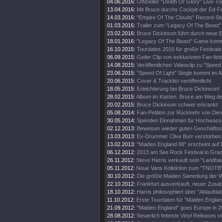
04.06.2016:
Offizieller "Death Or Glory" Live-Tou
13.04.2016:
Mit Bruce durchs Cockpit der Ed-
14.03.2016:
"Empire Of The Clouds" Record-St
01.03.2016:
Trailer zum "Legacy Of The Beast"
23.02.2016:
Bruce Dickinson führt durch neue
18.01.2016:
"Legacy Of The Beast" Game kom
16.10.2015:
Tourdates 2016 für große Festivals
06.09.2015:
Geiler Clip von exklusivem Fan-list
14.08.2015:
Veröffentlichen Videoclip zu "Speed 
23.06.2015:
"Speed Of Light" Single kommt im A
20.06.2015:
Cover & Tracklist veröffentlicht
18.05.2015:
Erleichterung bei Bruce Dickinson!
28.02.2015:
Album im Kasten. Bruce am Weg d
20.02.2015:
Bruce Dickinson schwer erkrankt.
05.08.2014:
Fan-Petition zur Rückkehr von Der
30.05.2014:
Spenden Einnahmen für Hochwass
02.12.2013:
Beweisen wieder guten Geschäftss
13.03.2013:
Ex-Drummer Clive Burr verstorben
13.02.2013:
"Maiden England 88" erscheint auf 
06.12.2012:
2013 am See Rock Festival in Gra
26.11.2012:
Steve Harris verkauft sein "Landhau
05.11.2012:
Neue Vans Kollektion zum "TNOTB"
30.10.2012:
Die größte Maiden Sammlung der W
22.10.2012:
Frankfurt ausverkauft, neuer Zusat
18.10.2012:
Harris philosophiert über "Ablaufda
11.10.2012:
Erste Tourdaten für "Maiden Englan
21.09.2012:
"Maiden England" goes Europe in 2
28.08.2012:
Neuerlich fetteste Vinyl Releases v