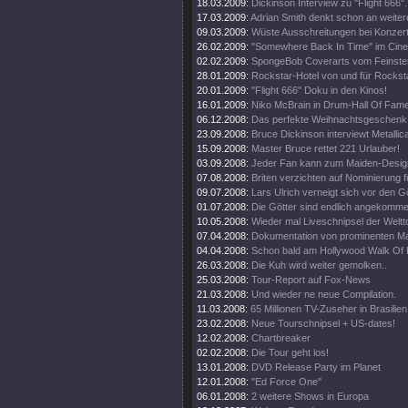
18.03.2009:
Dickinson Interview zu "Flight 666".
17.03.2009:
Adrian Smith denkt schon an weiter
09.03.2009:
Wüste Ausschreitungen bei Konzert
26.02.2009:
"Somewhere Back In Time" im Cine
02.02.2009:
SpongeBob Coverarts vom Feinste
28.01.2009:
Rockstar-Hotel von und für Rockst
20.01.2009:
"Flight 666" Doku in den Kinos!
16.01.2009:
Niko McBrain in Drum-Hall Of Fame
06.12.2008:
Das perfekte Weihnachtsgeschenk
23.09.2008:
Bruce Dickinson interviewt Metallic
15.09.2008:
Master Bruce rettet 221 Urlauber!
03.09.2008:
Jeder Fan kann zum Maiden-Desig
07.08.2008:
Briten verzichten auf Nominierung f
09.07.2008:
Lars Ulrich verneigt sich vor den G
01.07.2008:
Die Götter sind endlich angekomme
10.05.2008:
Wieder mal Liveschnipsel der Weltt
07.04.2008:
Dokumentation von prominenten M
04.04.2008:
Schon bald am Hollywood Walk Of
26.03.2008:
Die Kuh wird weiter gemolken..
25.03.2008:
Tour-Report auf Fox-News
21.03.2008:
Und wieder ne neue Compilation.
11.03.2008:
65 Millionen TV-Zuseher in Brasilien
23.02.2008:
Neue Tourschnipsel + US-dates!
12.02.2008:
Chartbreaker
02.02.2008:
Die Tour geht los!
13.01.2008:
DVD Release Party im Planet
12.01.2008:
"Ed Force One"
06.01.2008:
2 weitere Shows in Europa