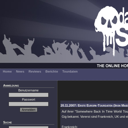
Home
News
Reviews
Berichte
Tourdaten
Anmeldung
Benutzername
Passwort
20.11.2007: Erste Europa-Tourdaten (Iron Maid
Auf ihrer "Somewhere Back In Time World To
Gig bekannt. Vorerst sind Frankreich, UK und e
Suche
Frankreich: