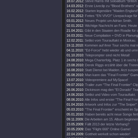
18.07.2012:
Steve Harris mit Soloalbum "British 
14.03.2012:
Erste Liveclip zu "Blood Brothers" o
16.02.2012:
Starten legendäre "Maiden England"
17.01.2012:
Fettes "EN VIVO!" Livepackage für
03.01.2012:
Neues Projekt um Adrian Smith.
02.01.2012:
Wichtige Nachricht an Fans: Heute
21.04.2011:
Gibt in den Staaten den Roadie für d
16.03.2011:
Neue Compilation + DVD in Planung
12.02.2011:
Setlist vom Tourauftakt in Moskau.
19.11.2010:
Kommen auf ihrer Tour sechs mal 
04.11.2010:
"Ed-Force" hebt wieder ab und umr
01.10.2010:
Teleprompter sind nicht Metal!
24.08.2010:
Mega Charterfolg. Platz 1 in sechs
23.08.2010:
Derek Riggs erzählt über die Trenn
16.08.2010:
Statt Dienst bei Maiden. Arzt suspen
05.08.2010:
Man kann das "Final Frontier" Gam
13.07.2010:
Videopremiere auf MySpace!
09.07.2010:
Trailer zum "The Final Frontier" Clip
26.06.2010:
Dickinson mag den "El Dorado" Tea
14.06.2010:
Setlist und Video vom Tourauftakt.
08.06.2010:
Alle Infos und erster "The Final Fro
01.04.2010:
Artwork und Infos zur "The Sniper" 
05.03.2010:
"The Final Frontier" erscheint im 
05.01.2010:
Haben bereits acht neue Songs fert
09.11.2009:
Die Arbeiten am 15. Album beginnen
23.05.2009:
Fällt 2013 der letzte Vorhang?
20.05.2009:
Das "Flight 666" Online Game!
22.04.2009:
Gottheit werkelt schon wieder!