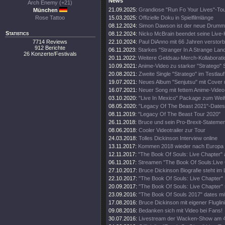
News
Arch Enemy (+21)
21.09.2025:
Grandiose "Run Fo Your Lives"-To
München
Rose Tattoo
15.03.2025:
Offizielle Doku in Spielfilmlänge
08.12.2024:
Simon Dawson ist der neue Drumm
Statistics
08.12.2024:
Nicko McBrain beendet seine Live-
7714 Reviews
22.10.2024:
Paul DiAnno mit 66 Jahren verstor
912 Berichte
06.11.2023:
Starkes "Stranger In A Strange Lan
26 Konzerte/Festivals
20.11.2022:
Weitere Geldsau-Merch-Kollaborati
10.09.2021:
Anime-Video zu starker "Stratego" 
20.08.2021:
Zweite Single "Stratego" im Testlauf
19.07.2021:
Neues Album "Senjutsu" mit Cover 
16.07.2021:
Neuer Song mit fettem Anime-Video
03.10.2020:
"Live In Mexico" Package zum Wei
08.05.2020:
"Legacy Of The Beast 2021"-Dates
08.11.2019:
"Legacy Of The Beast Tour 2020"
26.11.2018:
Bruce und sein Pro-Brexit-Statemen
08.06.2018:
Cooler Videotrailer zur Tour
24.03.2018:
Tolles Dickinson Interview online
13.11.2017:
Kommen 2018 wieder nach Europa
12.11.2017:
"The Book Of Souls: Live Chapter" 
06.11.2017:
Streamen "The Book Of Souls:Live
27.10.2017:
Bruce Dickinson Biografie steht im
22.10.2017:
"The Book Of Souls: Live Chapter" 
20.09.2017:
"The Book Of Souls: Live Chapter" 
23.09.2016:
"The Book Of Souls 2017" dates mi
17.08.2016:
Bruce Dickinson mit eigener Fluglini
09.08.2016:
Bedanken sich mit Video bei Fans!
30.07.2016:
Livestream der Wacken-Show am 4