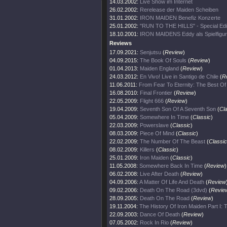
14.03.2002:
Live Show im Internet
26.02.2002:
Rerelease der Maiden Scheiben
31.01.2002:
IRON MAIDEN Benefiz Konzerte
25.01.2002:
"RUN TO THE HILLS" - Special Edi
18.10.2001:
IRON MAIDENS Eddy als Spielfigur
Reviews
17.09.2021:
Senjutsu
(
Review
)
04.09.2015:
The Book Of Souls
(
Review
)
01.04.2013:
Maiden England
(
Review
)
24.03.2012:
En Vivo! Live in Santigo de Chile
(
R
11.06.2011:
From Fear To Eternity: The Best O
16.08.2010:
Final Frontier
(
Review
)
22.05.2009:
Flight 666
(
Review
)
19.04.2009:
Seventh Son Of A Seventh Son
(
Cl
05.04.2009:
Somewhere In Time
(
Classic
)
22.03.2009:
Powerslave
(
Classic
)
08.03.2009:
Piece Of Mind
(
Classic
)
22.02.2009:
The Number Of The Beast
(
Classic
08.02.2009:
Killers
(
Classic
)
25.01.2009:
Iron Maiden
(
Classic
)
11.05.2008:
Somewhere Back In Time
(
Review
)
06.02.2008:
Live After Death
(
Review
)
04.09.2006:
A Matter Of Life And Death
(
Review
09.02.2006:
Death On The Road (3dvd)
(
Revie
28.09.2005:
Death On The Road
(
Review
)
19.11.2004:
The History Of Iron Maiden Part I:
22.09.2003:
Dance Of Death
(
Review
)
07.05.2002:
Rock In Rio
(
Review
)