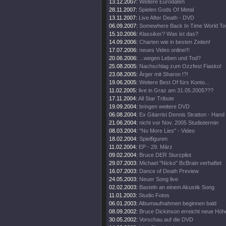
13.12.2007:
Weitere Eurodaten
28.11.2007:
Spielen Gods Of Metal
13.11.2007:
Live After Death - DVD
06.09.2007:
Somewhere Back In Time World To
15.10.2006:
Klassiker? Was ist das?
14.09.2006:
Charten wie in besten Zeiten!
17.07.2006:
neues Video online!!!
20.06.2006:
...wegen Leben und Tod?
25.08.2005:
Nachschlag zum Ozzfest Fiasko!
23.08.2005:
Ärger mit Sharon !?!
19.06.2005:
Weitere Best Of fürs Konto...
11.02.2005:
live in Graz am 31.05.2005???
17.11.2004:
All Star Tribute
19.09.2004:
bringen weitere DVD
06.08.2004:
Ex Gitarrist Dennis Stratton - Hand
21.06.2004:
nicht vor Nov. 2005 Studiotermin
08.03.2004:
"No More Lies" - Video
18.02.2004:
Spielfiguren
11.02.2004:
EP - 29. März
09.02.2004:
Bruce DER Sturzpilot
29.07.2003:
Michael "Nicko" BcBrain verhaftet
16.07.2003:
Dance of Death Preview
24.05.2003:
Neuer Song live
02.02.2003:
Basteln an einem Akustik Song
11.01.2003:
Studio Fotos
06.01.2003:
Albumaufnahmen beginnen bald
08.09.2002:
Bruce Dickinson erreicht neue Höh
30.05.2002:
Vorschau auf die DVD