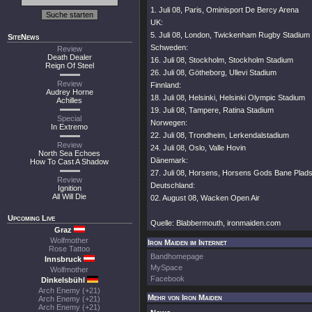
1. Juli 08, Paris, Ominisport De Bercy Arena
UK:
5. Juli 08, London, Twickenham Rugby Stadium
SiteNews
Schweden:
Review
Death Dealer
16. Juli 08, Stockholm, Stockholm Stadium
Reign Of Steel
26. Juli 08, Götheborg, Ullevi Stadium
Review
Finnland:
Audrey Horne
18. Juli 08, Helsinki, Helsinki Olympic Stadium
Achilles
19. Juli 08, Tampere, Ratina Stadium
Special
Norwegen:
In Extremo
22. Juli 08, Trondheim, Lerkendalstadium
Review
24. Juli 08, Oslo, Valle Hovin
North Sea Echoes
Dänemark:
How To Cast A Shadow
27. Juli 08, Horsens, Horsens Gods Bane Plad
Review
Deutschland:
Ignition
All Will Die
02. August 08, Wacken Open Air
Upcoming Live
Quelle: Blabbermouth, ironmaiden.com
Graz
Wolfmother
Iron Maiden im Internet
Rose Tattoo
Bandhomepage
Innsbruck
MySpace
Wolfmother
Facebook
Dinkelsbühl
Arch Enemy (+21)
Mehr von Iron Maiden
Arch Enemy (+21)
Arch Enemy (+21)