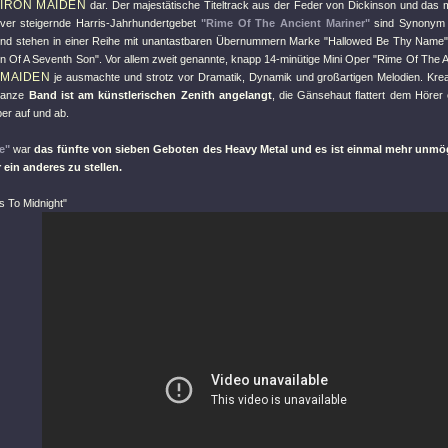
IRON MAIDEN
n
dar. Der majestätische Titeltrack aus der Feder von Dickinson und das
iver steigernde Harris-Jahrhundertgebet
"Rime Of The Ancient Mariner"
sind Synonym 
und stehen in einer Reihe mit unantastbaren Übernummern Marke
"Hallowed Be Thy Name
n Of A Seventh Son"
. Vor allem zweit genannte, knapp 14-minütige Mini Oper
"Rime Of The A
 MAIDEN
je ausmachte und strotz vor Dramatik, Dynamik und großartigen Melodien. Kreat
ganze
Band ist am künstlerischen Zenith angelangt
, die Gänsehaut flattert dem Höre
er auf und ab.
e"
war
das fünfte von sieben Geboten des Heavy Metal und es ist einmal mehr unmög
r ein anderes zu stellen.
s To Midnight"