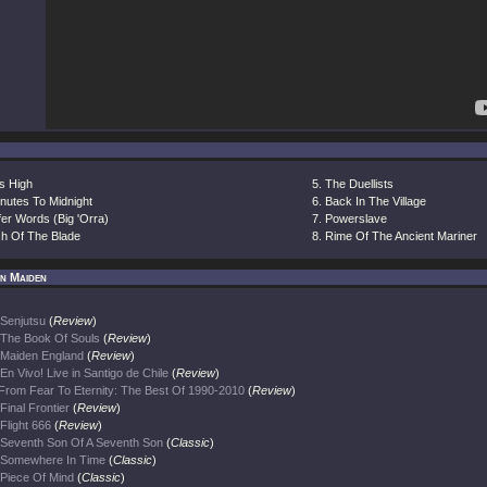
s High
The Duellists
nutes To Midnight
Back In The Village
er Words (Big 'Orra)
Powerslave
sh Of The Blade
Rime Of The Ancient Mariner
on Maiden
Senjutsu
(
Review
)
The Book Of Souls
(
Review
)
Maiden England
(
Review
)
En Vivo! Live in Santigo de Chile
(
Review
)
From Fear To Eternity: The Best Of 1990-2010
(
Review
)
Final Frontier
(
Review
)
Flight 666
(
Review
)
Seventh Son Of A Seventh Son
(
Classic
)
Somewhere In Time
(
Classic
)
Piece Of Mind
(
Classic
)