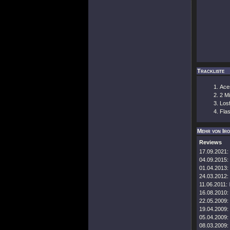
Trackliste
Ace
2 Mi
Losf
Fla
Mehr von Ir
Reviews
17.09.2021:
04.09.2015:
01.04.2013:
24.03.2012:
11.06.2011:
16.08.2010:
22.05.2009:
19.04.2009:
05.04.2009:
08.03.2009: