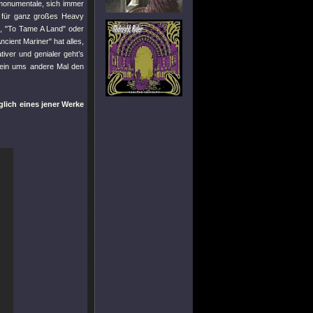
 monumentale, sich immer
für ganz großes Heavy
"
,
"To Tame A Land"
oder
ncient Mariner"
hat alles,
iver und genialer geht’s
r ein ums andere Mal den
lich eines jener Werke