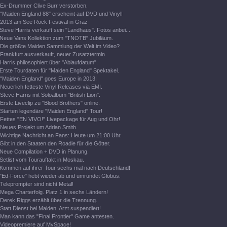
Ex-Drummer Clive Burr verstorben.
"Maiden England 88" erscheint auf DVD und Vinyl!
2013 am See Rock Festival in Graz
Steve Harris verkauft sein "Landhaus". Fotos anbei....
Neue Vans Kollektion zum "TNOTB" Jubiläum.
Die größte Maiden Sammlung der Welt im Video?
Frankfurt ausverkauft, neuer Zusatztermin.
Harris philosophiert über "Ablaufdatum".
Erste Tourdaten für "Maiden England" Spektakel.
"Maiden England" goes Europe in 2013!
Neuerlich fetteste Vinyl Releases via EMI.
Steve Harris mit Soloalbum "British Lion".
Erste Liveclip zu "Blood Brothers" online.
Starten legendäre "Maiden England" Tour!
Fettes "EN VIVO!" Livepackage für Aug und Ohr!
Neues Projekt um Adrian Smith.
Wichtige Nachricht an Fans: Heute um 21:00 Uhr.
Gibt in den Staaten den Roadie für die Götter.
Neue Compilation + DVD in Planung.
Setlist vom Tourauftakt in Moskau.
Kommen auf ihrer Tour sechs mal nach Deutschland!
"Ed-Force" hebt wieder ab und umrundet Globus.
Teleprompter sind nicht Metal!
Mega Charterfolg. Platz 1 in sechs Ländern!
Derek Riggs erzählt über die Trennung.
Statt Dienst bei Maiden. Arzt suspendiert!
Man kann das "Final Frontier" Game antesten.
Videopremiere auf MySpace!