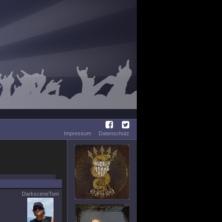
Impressum
Datenschutz
DarksceneTom