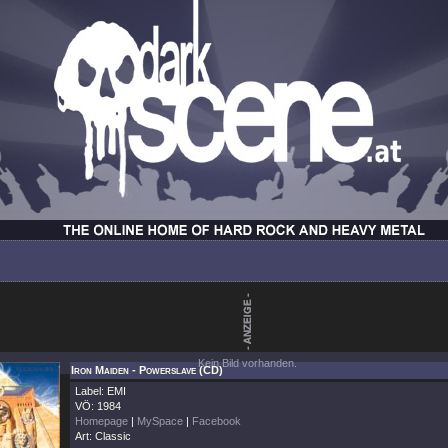
Kein Bild vorhanden.
Iron Maiden - Powerslave (CD)
Label: EMI
VÖ: 1984
Homepage
|
MySpace
|
Facebook
Art: Classic