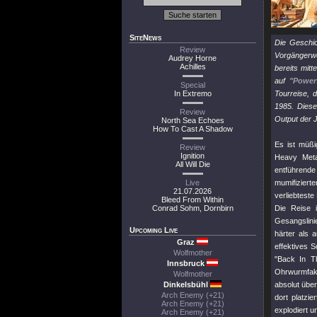
SiteNews
Die Geschi
Review
Vorgängerwe
Audrey Horne
Achilles
bereits mit
auf
"Power
Special
In Extremo
Tourreise, 
1985. Diese
Review
Output der 
North Sea Echoes
How To Cast A Shadow
Es ist müß
Review
Ignition
Heavy Meta
All Will Die
entführende
Live
mumifiziert
21.07.2026
verliebteste
Bleed From Within
Conrad Sohm, Dornbirn
Die Reise 
Gesangslini
Upcoming Live
härter als 
Graz
effektives 
Wolfmother
"Back In Th
Innsbruck
Ohrwurmfakto
Wolfmother
Dinkelsbühl
absolut über
Arch Enemy (+21)
dort platzi
Arch Enemy (+21)
explodiert u
Arch Enemy (+21)