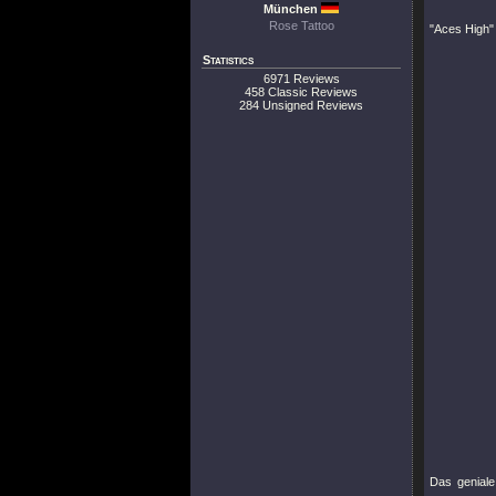
München
Rose Tattoo
"Aces High"
Statistics
6971 Reviews
458 Classic Reviews
284 Unsigned Reviews
Das genial