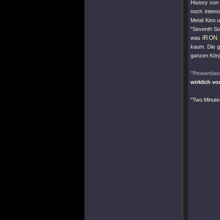
History vo
noch intens
Metal Kino 
"Seventh So
IRON
was
kaum. Die 
ganzen Körp
"Powerslav
wirklich vo
"Two Minute