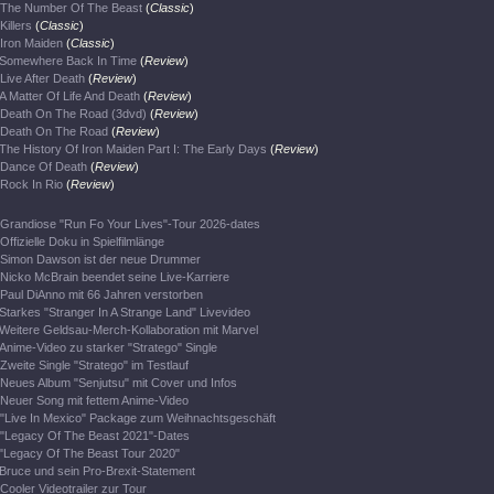
The Number Of The Beast
(
Classic
)
Killers
(
Classic
)
Iron Maiden
(
Classic
)
Somewhere Back In Time
(
Review
)
Live After Death
(
Review
)
A Matter Of Life And Death
(
Review
)
Death On The Road (3dvd)
(
Review
)
Death On The Road
(
Review
)
The History Of Iron Maiden Part I: The Early Days
(
Review
)
Dance Of Death
(
Review
)
Rock In Rio
(
Review
)
Grandiose "Run Fo Your Lives"-Tour 2026-dates
Offizielle Doku in Spielfilmlänge
Simon Dawson ist der neue Drummer
Nicko McBrain beendet seine Live-Karriere
Paul DiAnno mit 66 Jahren verstorben
Starkes "Stranger In A Strange Land" Livevideo
Weitere Geldsau-Merch-Kollaboration mit Marvel
Anime-Video zu starker "Stratego" Single
Zweite Single "Stratego" im Testlauf
Neues Album "Senjutsu" mit Cover und Infos
Neuer Song mit fettem Anime-Video
"Live In Mexico" Package zum Weihnachtsgeschäft
"Legacy Of The Beast 2021"-Dates
"Legacy Of The Beast Tour 2020"
Bruce und sein Pro-Brexit-Statement
Cooler Videotrailer zur Tour