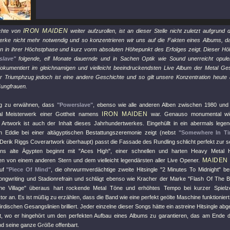
IRON MAIDEN
chte von
weiter aufzurollen, ist an dieser Stelle nicht zuletzt aufgrund
rke nicht mehr notwendig und so konzentrieren wir uns auf die Fakten eines Albums, da
ten in ihrer Höchstphase und kurz vorm absoluten Höhepunkt des Erfolges zeigt. Dieser Höhe
slave"
folgende, elf Monate dauernde und in Sachen Optik wie Sound unerreicht opul
dokumentiert im gleichnamigen und vielleicht beeindruckendsten Live Album der Metal G
r Triumphzug jedoch ist eine andere Geschichte und so gilt unsere Konzentration heute 
Jungfrauen.
ig zu erwähnen, dass
"Powerslave"
, ebenso wie alle anderen Alben zwischen 1980 und
IRON MAIDEN
l Meisterwerk einer Gottheit namens
war. Genauso monumental wie
 Artwork ist auch der Inhalt dieses Jahrhundertwerkes. Eingehüllt in ein abermals lege
en Eddie bei einer altägyptischen Bestattungszeremonie zeigt (nebst
"Somewhere In T
 Derik Riggs Coverartwork überhaupt) passt die Fassade des Rundling schlicht perfekt zur s
ins alte Ägypten beginnt mit
"Aces High"
, einer schnellen und harten Heavy Metal 
MAIDEN
en von einem anderen Stern und dem vielleicht legendärsten aller Live Opener.
auf
"Piece Of Mind"
, die ohrwurmverdächtige zweite Hitsingle
"2 Minutes To Midnight"
bes
Songwriting und Stadionrefrain und schlägt ebenso wie Kracher der Marke
"Flash Of The B
e Village"
überaus hart rockende Metal Töne und erhöhtes Tempo bei kurzer Spielz
r an. Es ist müßig zu erzählen, dass die Band wie eine perfekt geölte Maschine funktionier
irdischen Gesangslinien brilliert. Jeder einzelne dieser Songs hätte ein astreine Hitsingle 
ert, wo er hingehört um den perfekten Aufbau eines Albums zu garantieren, das am Ende de
nd seine ganze Größe offenbart.