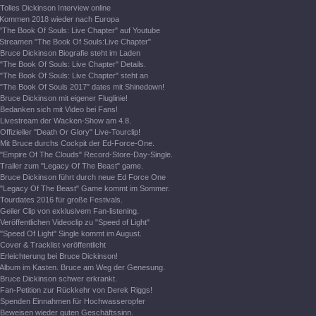
Tolles Dickinson Interview online
Kommen 2018 wieder nach Europa
"The Book Of Souls: Live Chapter" auf Youtube
Streamen "The Book Of Souls:Live Chapter"
Bruce Dickinson Biografie steht im Laden
"The Book Of Souls: Live Chapter" Details.
"The Book Of Souls: Live Chapter" steht an
"The Book Of Souls 2017" dates mit Shinedown!
Bruce Dickinson mit eigener Fluglinie!
Bedanken sich mit Video bei Fans!
Livestream der Wacken-Show am 4.8.
Offizieller "Death Or Glory" Live-Tourclip!
Mit Bruce durchs Cockpit der Ed-Force-One.
"Empire Of The Clouds" Record-Store-Day-Single.
Trailer zum "Legacy Of The Beast" game.
Bruce Dickinson führt durch neue Ed Force One
"Legacy Of The Beast" Game kommt im Sommer.
Tourdates 2016 für große Festivals.
Geiler Clip von exklusivem Fan-listening.
Veröffentlichen Videoclip zu "Speed of Light"
"Speed Of Light" Single kommt im August.
Cover & Tracklist veröffentlicht
Erleichterung bei Bruce Dickinson!
Album im Kasten. Bruce am Weg der Genesung.
Bruce Dickinson schwer erkrankt.
Fan-Petition zur Rückkehr von Derek Riggs!
Spenden Einnahmen für Hochwasseropfer
Beweisen wieder guten Geschäftssinn.