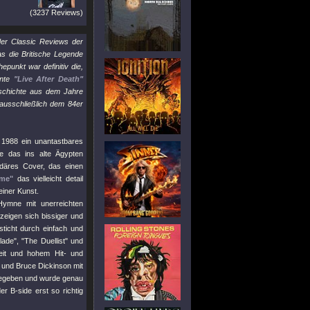
(3237 Reviews)
 der Classic Reviews der
s die Britische Legende
punkt war definitiv die,
ente
"Live After Death"
eschichte aus dem Jahre
ausschließlich dem 84er
 1988 ein unantastbares
 das ins alte Ägypten
ndäres Cover, das einen
ime"
das vielleicht detail
einer Kunst.
Hymne mit unerreichten
zeigen sich bissiger und
ticht durch einfach und
lade"
,
"The Duellist"
und
eit und hohem Hit- und
t und Bruce Dickinson mit
abgegeben und wurde genau
r B-side erst so richtig