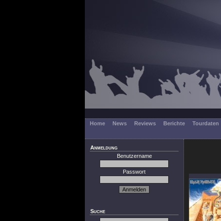
Home
News
Reviews
Berichte
Tourdaten
Anmeldung
Benutzername
Passwort
Suche